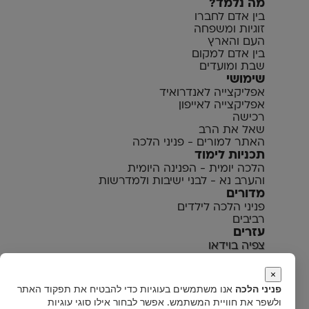
מה נלמד?
בין אדם לחברו
זוגיות ומשפחה
העם והארץ
בין אדם למקום
שבת ומועדים
שימושי
אפליקצייה לאנדרואיד
אפליקצייה לאייפון
רכישה
שאל את הרב
האתר למורים - פניני הלכה
תכניות לימוד
הלכה יומית - הפנינה היומית
והערב נא - לבני ישיבות ולמדרשות
מדורים
פניני הלכה לילדים
רביבים
עזרים
צפיה בוידאו
הקלטות פניני הלכה
אתר המבחנים
×
הרחבות פניני הלכה
פניני הלכה
אנו משתמשים בעוגיות כדי להבטיח את תפקוד האתר
ולשפר את חוויית המשתמש. אפשר לבחור אילו סוגי עוגיות