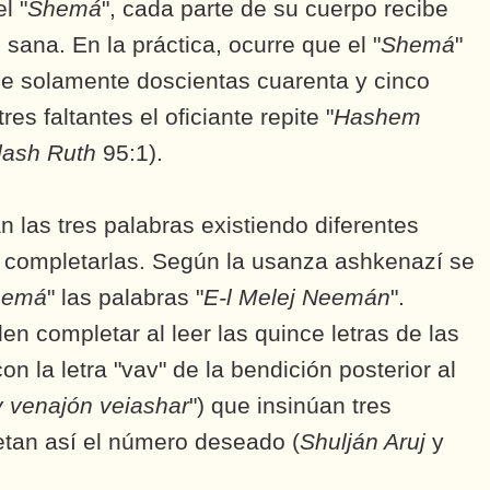
l "
Shemá
", cada parte de su cuerpo recibe
sana. En la práctica, ocurre que el "
Shemá
"
ne solamente doscientas cuarenta y cinco
es faltantes el oficiante repite "
Hashem
ash Ruth
95:1).
tan las tres palabras existiendo diferentes
completarlas. Según la usanza ashkenazí se
hemá
" las palabras "
E-l Melej Neemán
".
en completar al leer las quince letras de las
n la letra "vav" de la bendición posterior al
v venajón veiashar
") que insinúan tres
tan así el número deseado (
Shulján Aruj
y