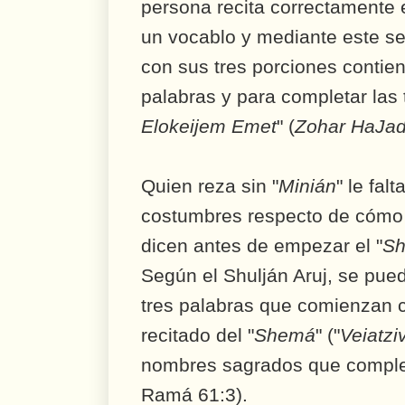
persona recita correctamente e
un vocablo y mediante este se 
con sus tres porciones contie
palabras y para completar las tr
Elokeijem Emet
" (
Zohar
HaJad
Quien reza sin "
Minián
" le fal
costumbres respecto de cómo 
dicen antes de empezar el "
S
Según el Shulján Aruj, se pued
tres palabras que comienzan co
recitado del "
Shemá
" ("
Veiatzi
nombres sagrados que comple
Ramá 61:3).