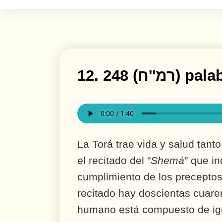
מ''ח) palabras.
La Torá trae vida y salud tan
el recitado del "
Shemá
" que in
cumplimiento de los preceptos
recitado hay doscientas cuare
humano está compuesto de igu