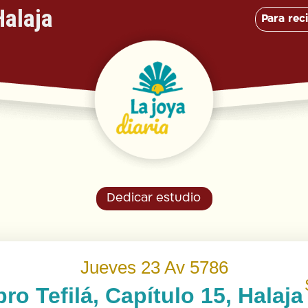
Halaja
Para reci
Dedicar estudio
Jueves 23 Av 5786
bro Tefilá, Capítulo 15, Halaja