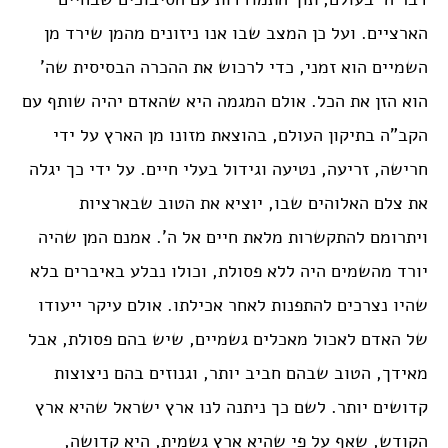
הארציים. ועל כן המצב שבו אנו ניזונים מהמן שירד מן
השמיים הוא זמני, כדי לרכוש את ההכרה הבסיסית שה’
הוא הזן את הכל. אולם המגמה היא שהאדם יהיה שותף עם
הקב”ה בתיקון העולם, בהוצאת מזונו מן הארץ על ידי
חרישה, זריעה, נטיעה וגידול בעלי חיים. על ידי כך יגלה
את צלם האלוהים שבו, יוציא את הטוב שבארציות
ויתרומם להתקשרות מלאת חיים אל ה’. אמנם המן שהיה
יורד מהשמים היה ללא פסולת, וכולו נבלע באיברים בלא
שהיו נצרכים להתפנות לאחר אכילתו. אולם עיקר ייעודו
של האדם לאכול מאכלים גשמיים, שיש בהם פסולת, אבל
מאידך, הטוב שבהם חביב יותר, וגנוזים בהם ניצוצות
קדושים יותר. לשם כך ניתנה לנו ארץ ישראל שהיא ארץ
הקודש, שאף על פי שהיא ארץ גשמית, היא קדושה,