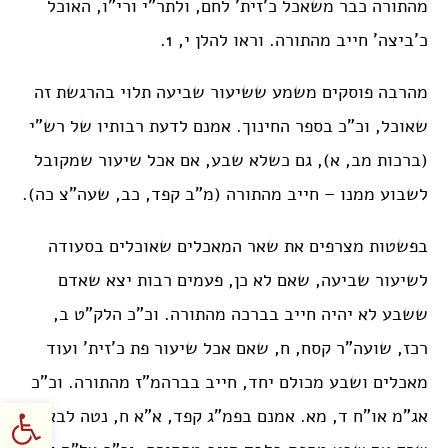
מהתורה כבר משאכל כ’זית’ לחם, ולתר”י ורי”ו, האוכל
כ’ביצה’ חייב מהתורה. וראו להלן י, 1.
מהרבה פוסקים משמע ששיעור שביעה תלוי בהרגשת זה
שאוכל, וכ”כ בספר החינוך. אמנם לדעת רבותיו של רש”י
(ברכות מב, א), גם כשלא שבע, אם אכל שיעור שמקובל
לשבוע ממנו – חייב מהתורה (מ”ב קפד, כב, שעה”צ כה).
בפשטות מצרפים את שאר המאכלים שאוכלים בסעודה
לשיעור שביעה, שאם לא כן, פעמים רבות יצא שאדם
ששבע לא יהיה חייב בברכה מהתורה. וכ”כ הלק”ט ב,
רכז, שועה”ר קסח, ח, שאם אכל שיעור פת כ’זית’ ועוד
מאכלים ושבע מכולם יחד, חייב בברהמ”ז מהתורה. וכ”כ
פתח סרגל
אג”מ או”ח ד, מא. אמנם בפמ”ג קפד, א”א ח, נטה לבאר