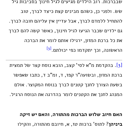
שבברכות. רוב הילדים מגיעים לגיל חינוך בסביבות גיל
שש. ולפני כן, כשהם מבינים קצת כיצד לברך, טוב
להתחיל ללמדם לברך, אבל עדיין אין עליהם חובה לברך.
גם ילדים שכבר הגיעו לגיל חינוך, כאשר קשה להם לברך
את כל ברכת המזון, ירגילו אותם לומר את הברכה
[3]
הראשונה, וכך יתקדמו כפי יכולתם.
[3]
. בהקדמת מ”א לסי’ קצב, הובא נוסח קצר של תמצית
ברכת המזון, ובשועה”ר קפז, ד, ומ”ב ד, כתבו שאפשר
בשעת הצורך לחנך קטנים לברך בנוסח המקוצר. אולם
המנהג לחנך את הקטנים לומר בהדרגה את הנוסח הרגיל.
האם חיוב שלוש הברכות מהתורה, והאם יש זיקה
ביניהן
? לתוס’ ברכות טז, א, חיובם מהתורה, והקילו