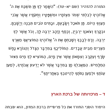
התורה להזהיר (שם יא-טז): “הִשָּׁמֶר לְךָ פֶּן תִּשְׁכַּח אֶת ה’
אֱלוֹהֶיךָ לְבִלְתִּי שְׁמֹר מִצְוֹתָיו וּמִשְׁפָּטָיו וְחֻקֹּתָיו אֲשֶׁר אָנֹכִי
מְצַוְּךָ הַיּוֹם. פֶּן תֹּאכַל וְשָׂבָעְתָּ, וּבָתִּים טֹבִים תִּבְנֶה וְיָשָׁבְתָּ.
וּבְקָרְךָ וְצֹאנְךָ יִרְבְּיֻן, וְכֶסֶף וְזָהָב יִרְבֶּה לָּךְ, וְכֹל אֲשֶׁר לְךָ
יִרְבֶּה. וְרָם לְבָבֶךָ וְשָׁכַחְתָּ אֶת ה’ אֱלוֹהֶיךָ הַמּוֹצִיאֲךָ מֵאֶרֶץ
מִצְרַיִם מִבֵּית עֲבָדִים. הַמּוֹלִיכֲךָ בַּמִּדְבָּר הַגָּדֹל וְהַנּוֹרָא נָחָשׁ
שָׂרָף וְעַקְרָב וְצִמָּאוֹן אֲשֶׁר אֵין מָיִם, הַמּוֹצִיא לְךָ מַיִם מִצּוּר
הַחַלָּמִישׁ. הַמַּאֲכִלְךָ מָן בַּמִּדְבָּר אֲשֶׁר לֹא יָדְעוּן אֲבֹתֶיךָ, לְמַעַן
עַנֹּתְךָ וּלְמַעַן נַסֹּתֶךָ לְהֵיטִבְךָ בְּאַחֲרִיתֶךָ”.
ד – מרכזיותה של ברכת הארץ
היסוד השני החורז את כל פרשיית ברכת המזון, הוא שבחה