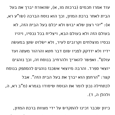
עוד אמרו חכמים (ברכות מו, א), שהאורח יברך את בעל
הבית לאחר ברכת המזון, וכך הוא נוסח הברכה (שו”ע רא,
א): “יהי רצון שלא יבוש ולא יכלם בעל הבית הזה, לא
בעולם הזה ולא בעולם הבא, ויצליח בכל נכסיו, ויהיו
נכסיו מוצלחים וקרובים לעיר, ולא ישלוט שטן במעשה
ידיו ולא יזדקק לפניו שום דבר חטא והרהור מעתה ועד
עולם”. ואפשר להאריך ולהרחיב בנוסח זה, וכך נוהגים
יוצאי ספרד. והרבה מיוצאי אשכנז נוהגים להסתפק בנוסח
קצר: “הרחמן הוא יברך את בעל הבית הזה”. אבל
לכתחילה נכון לומר את הנוסח שיסודו בגמרא (מ”ב רא, ה,
ולהלן ה, ד).
כיוון שכבר זכינו להתקדש על ידי מצוות ברכת המזון,