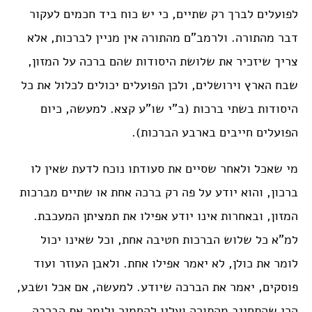
לפועלים לברך רק שתיים, כי יש כוח ביד חכמים לעקור
דבר מהתורה. ולרמב”ם מהתורה אין מניין לברכות, אלא
צריך שיזכיר את שלושת היסודות שהם ברכה על המזון,
שבח הארץ וירושלים, ולכן הפועלים יכולים לכלול את כל
היסודות בשתי ברכות (ב”י שו”ע קצא. למעשה, כיום
הפועלים חייבים בארבע הברכות).
מי שאכל ולאחר שסיים את סעודתו נוכח לדעת שאין לו
ברכון, והוא יודע על פה רק ברכה אחת או שתיים מברכות
המזון, ובאחרות אינו יודע אפילו את תמציתן המעכבת.
למ”א כל שלוש הברכות חטיבה אחת, וכל שאינו יכול
לומר את כולן, לא יאמר אפילו אחת. ולאבן העוזר ועוד
פוסקים, יאמר את הברכה שיודע. למעשה, אם אכל ושבע,
הרי שהתחייב מהתורה ועליו להחמיר ולומר את הברכה