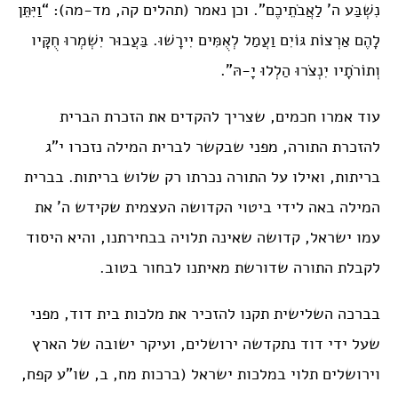
נִשְׁבַּע ה’ לַאֲבֹתֵיכֶם”. וכן נאמר (תהלים קה, מד-מה): “וַיִּתֵּן
לָהֶם אַרְצוֹת גּוֹיִם וַעֲמַל לְאֻמִּים יִירָשׁוּ. בַּעֲבוּר יִשְׁמְרוּ חֻקָּיו
וְתוֹרֹתָיו יִנְצֹרוּ הַלְלוּ יָ-הּ”.
עוד אמרו חכמים, שצריך להקדים את הזכרת הברית
להזכרת התורה, מפני שבקשר לברית המילה נזכרו י”ג
בריתות, ואילו על התורה נכרתו רק שלוש בריתות. בברית
המילה באה לידי ביטוי הקדושה העצמית שקידש ה’ את
עמו ישראל, קדושה שאינה תלויה בבחירתנו, והיא היסוד
לקבלת התורה שדורשת מאיתנו לבחור בטוב.
בברכה השלישית תקנו להזכיר את מלכות בית דוד, מפני
שעל ידי דוד נתקדשה ירושלים, ועיקר ישובה של הארץ
וירושלים תלוי במלכות ישראל (ברכות מח, ב, שו”ע קפח,