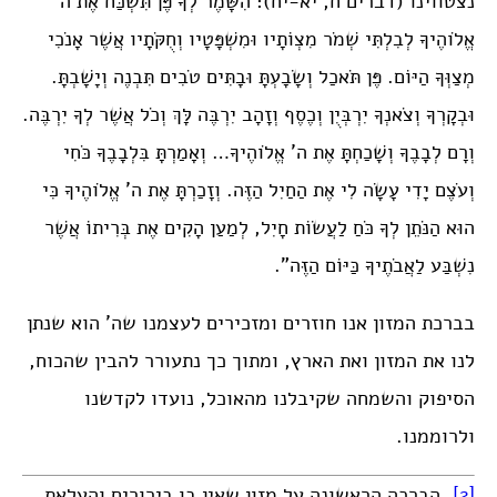
נצטווינו (דברים ח, יא-יח): הִשָּׁמֶר לְךָ פֶּן תִּשְׁכַּח אֶת ה’
אֱלֹוהֶיךָ לְבִלְתִּי שְׁמֹר מִצְוֹתָיו וּמִשְׁפָּטָיו וְחֻקֹּתָיו אֲשֶׁר אָנֹכִי
מְצַוְּךָ הַיּוֹם. פֶּן תֹּאכַל וְשָׂבָעְתָּ וּבָתִּים טֹבִים תִּבְנֶה וְיָשָׁבְתָּ.
וּבְקָרְךָ וְצֹאנְךָ יִרְבְּיֻן וְכֶסֶף וְזָהָב יִרְבֶּה לָּךְ וְכֹל אֲשֶׁר לְךָ יִרְבֶּה.
וְרָם לְבָבֶךָ וְשָׁכַחְתָּ אֶת ה’ אֱלֹוהֶיךָ… וְאָמַרְתָּ בִּלְבָבֶךָ כֹּחִי
וְעֹצֶם יָדִי עָשָׂה לִי אֶת הַחַיִל הַזֶּה. וְזָכַרְתָּ אֶת ה’ אֱלֹוהֶיךָ כִּי
הוּא הַנֹּתֵן לְךָ כֹּחַ לַעֲשׂוֹת חָיִל, לְמַעַן הָקִים אֶת בְּרִיתוֹ אֲשֶׁר
נִשְׁבַּע לַאֲבֹתֶיךָ כַּיּוֹם הַזֶּה”.
בברכת המזון אנו חוזרים ומזכירים לעצמנו שה’ הוא שנתן
לנו את המזון ואת הארץ, ומתוך כך נתעורר להבין שהכוח,
הסיפוק והשמחה שקיבלנו מהאוכל, נועדו לקדשנו
ולרוממנו.
[2]
. הברכה הראשונה על מזון שאין בו בירורים והעלאת