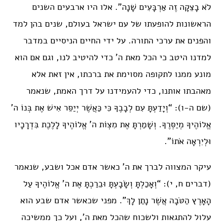
לֹא בָצֵקָה זֶה אַרְבָּעִים שָׁנָה”. אלו היו ארבעים השנים
הראשונות להופעתו של עם ישראל בעולם, שנים בהן למד
והפנים את ערכי התורה. על ידי החיים הניסיים במדבר
למדנו היטב כי הכל מאת ה’ כדי להיטיב לנו, וגם אם הוא
מונע ממנו לתקופה מסוימת את ברכתו, אין זאת אלא
מאהבתו אותנו, כדי להעמידנו על דרך האמת, שנאמר
(שם ה-ו): “וְיָדַעְתָּ עִם לְבָבֶךָ כִּי כַּאֲשֶׁר יְיַסֵּר אִישׁ אֶת בְּנוֹ ה’
אֱלוֹהֶיךָ מְיַסְּרֶךָּ. וְשָׁמַרְתָּ אֶת מִצְוֹת ה’ אֱלוֹהֶיךָ לָלֶכֶת בִּדְרָכָיו
וּלְיִרְאָה אֹתוֹ”.
עיקר המצווה לברך את ה’ כאשר אדם אכל ושבע, שנאמר
(דברים ח, י): “וְאָכַלְתָּ וְשָׂבָעְתָּ וּבֵרַכְתָּ אֶת ה’ אֱלוֹהֶיךָ עַל
הָאָרֶץ הַטֹּבָה אֲשֶׁר נָתַן לָךְ”. מפני שכאשר אדם שבע הוא
עלול להתגאות ולשכוח שהכל מאת ה’, ועל כך ממשיכה