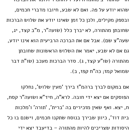
שהוא יודע על פה. ואם לא שבע, חיובו מדברי חכמים,
ובספק מקילים, ולכן כל זמן שאינו יודע את שלוש הברכות
שחובתן מהתורה, לא יברך כלל (שועה”ר, מ”ב קצד, יג,
שעה”צ שם). אבל אם את הברכה הרביעית הוא אינו יודע,
גם אם לא שבע, יאמר את השלוש הראשונות שחובתן
מהתורה (שו”ע קצד, ג). סדר הברכות מעכב (שו”ת דבר
שמואל קמז; כה”ח קפז, ב).
אם במקום לברך ברהמ”ז בירך ‘מעין שלוש’, נחלקו
הפוסקים אם יצא ידי חובה. לרא”ה, חיד”א ושועה”ר קסח,
ח, יצא. ואף שאין מזכירים בה ‘ברית’, ‘תורה’ ו’מלכות
בית דוד’, כיוון שבירך בנוסח שתקנו חכמים, וישנם בו כל
היסודות שצריכים להיות מהתורה – בדיעבד יצא ידי