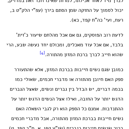
לברך מיד לאחר אכילתו, למרות שאינו זוכר זאת במדויק,
יכול לסמוך על החזקה שמן הסתם בירך (עפ”י הלק”ט ב,
רעח, ועי’ כה”ח קפד, כא).
לדעת רוב הפוסקים, גם אם אכל מהלחם שיעור כ’זית’
בלבד, אם אכל עוד מאכלים, ומכולם יחד נעשה שבע, הרי
[4]
שהוא חייב לברך ברכת המזון מהתורה.
כמובן שגם נשים חייבות בברכת המזון, אלא שהתעורר
ספק האם חיובן מהתורה או מדברי חכמים, שאולי כמו
בכמה דברים, יש הבדל בין גברים ונשים, שאצל הגברים
הדגש יותר על החובה, ואילו אצל הנשים הדגש יותר על
ההתנדבות. אמנם כל הספק הוא רק לגבי השאלה האם
נשים חייבות בברכת המזון מהתורה, אבל מדברי חכמים
ברור שנשים חייבות כגברים (שו”ע קפו, א, מ”ב קפז, ט).