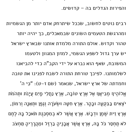
והפירות הגדלים בה – קדושים.
רבים נוטים לחשוב, שככל שיתרחק אדם יותר מן הגשמיות
ומהרגשת הטעמים השונים שבמאכלים, כך יהיה יותר
טהור וקדוש. אולם התורה מלמדת אותנו שבארץ ישראל
יש ערך גדול לשפע הגשמי, למזון המגוון ולטעמו
המשובח, שאף הוא נברא על ידי הקב”ה כדי להביאנו
לשלמותנו. לפיכך טורחת התורה לשבח לפנינו את טוּבה
וחמדתה של ארץ ישראל, שנאמר (שם ז-ט): “כִּי ה’
אֱלוֹהֶיךָ מְבִיאֲךָ אֶל אֶרֶץ טוֹבָה, אֶרֶץ נַחֲלֵי מָיִם עֲיָנֹת וּתְהֹמֹת
יֹצְאִים בַּבִּקְעָה וּבָהָר. אֶרֶץ חִטָּה וּשְׂעֹרָה וְגֶפֶן וּתְאֵנָה וְרִמּוֹן,
אֶרֶץ זֵית שֶׁמֶן וּדְבָשׁ. אֶרֶץ אֲשֶׁר לֹא בְמִסְכֵּנֻת תֹּאכַל בָּהּ לֶחֶם
לֹא תֶחְסַר כֹּל בָּהּ, אֶרֶץ אֲשֶׁר אֲבָנֶיהָ בַרְזֶל וּמֵהֲרָרֶיהָ תַּחְצֹב