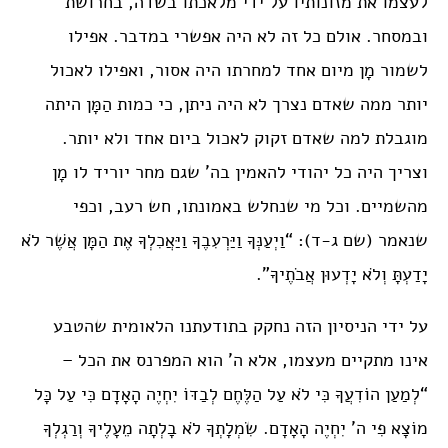
לעצמו את מזונותיו על ידי מלאכתו בשדה, בחרושת
ובמסחר. אולם כל זה לא היה אפשרי במדבר. אפילו
לשמור מָן מיום אחד למחרתו היה אסור, ואפילו לאכול
יותר ממה שאדם נצרך לא היה ניתן, כי כמות הַמָּן היתה
מוגבלת למה שאדם זקוק לאכול ביום אחד ולא יותר.
וצריך היה כל יהודי להאמין בה’ שגם מחר יוריד לו מָן
מהשמיים. וכל מי שנחלש באמונתו, חש רעב, וכפי
שנאמר (שם ג-ד): “וַיְעַנְּךָ וַיַּרְעִבֶךָ וַיַּאֲכִלְךָ אֶת הַמָּן אֲשֶׁר לֹא
יָדַעְתָּ וְלֹא יָדְעוּן אֲבֹתֶיךָ”.
על ידי הניסיון הזה נחקק בתודעתנו הלאומית שהטבע
אינו מתקיים מעצמו, אלא ה’ הוא המפרנס את הכל –
“לְמַעַן הוֹדִעֲךָ כִּי לֹא עַל הַלֶּחֶם לְבַדּוֹ יִחְיֶה הָאָדָם כִּי עַל כָּל
מוֹצָא פִי ה’ יִחְיֶה הָאָדָם. שִׂמְלָתְךָ לֹא בָלְתָה מֵעָלֶיךָ וְרַגְלְךָ