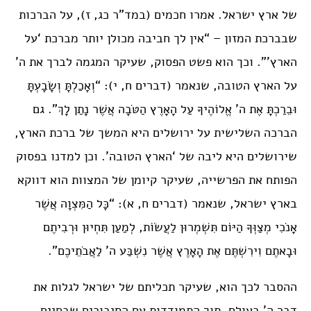
של ארץ ישראל. אמרו חכמים (במד”ר כג, ז), על הברכות
שבברכת המזון – “אין לך חביבה מכולן יותר מברכת ‘על
הארץ'”. וכך הוא פשט הפסוק, שעיקר המגמה לברך את ה’
על הארץ הטובה, שנאמר (דברים ח, י): “וְאָכַלְתָּ וְשָׂבָעְתָּ
וּבֵרַכְתָּ אֶת ה’ אֱלוֹהֶיךָ עַל הָאָרֶץ הַטֹּבָה אֲשֶׁר נָתַן לָךְ”. גם
הברכה השלישית על ירושלים היא המשך של ברכת הארץ,
שירושלים היא ליבה של ‘הארץ הטובה’. וכן למדנו בפסוק
הפותח את הפרשייה, שעיקר קיומן של המצוות הוא דווקא
בארץ ישראל, שנאמר (דברים ח, א): “כָּל הַמִּצְוָה אֲשֶׁר
אָנֹכִי מְצַוְּךָ הַיּוֹם תִּשְׁמְרוּן לַעֲשׂוֹת, לְמַעַן תִּחְיוּן וּרְבִיתֶם
וּבָאתֶם וִירִשְׁתֶּם אֶת הָאָרֶץ אֲשֶׁר נִשְׁבַּע ה’ לַאֲבֹתֵיכֶם”.
ההסבר לכך הוא, שעיקר תכליתם של ישראל לגלות את
דבר ה’ בעולם, תוך התמודדות עם הסיבוכים שבחיים