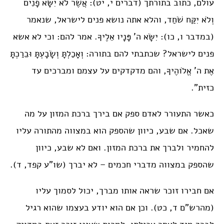
עולם, כתוב בתורתך (דברים י, יט): אֲשֶׁר לֹא יִשָּׂא פָנִים
וְלֹא יִקַּח שֹׁחַד, והלא אתה נושא פנים לישראל, שנאמר
(במדבר ו, כו): יִשָּׂא ה’ פָּנָיו אֵלֶיךָ. אמר להם: וכי לא אשא
פנים לישראל? שכתבתי להם בתורה: וְאָכַלְתָּ וְשָׂבָעְתָּ וּבֵרַכְתָּ
אֶת ה’ אֱלֹוהֶיךָ, והם מדקדקים על עצמם ומברכים עד
כזית”.
כאשר התעורר לאדם ספק אם בירך ברכת המזון על מה
שאכל. אם שבע, כיוון שהספק הוא במצווה מהתורה עליו
להחמיר ולברך את ברכת המזון. ואם לא שבע, כיוון
שהספק במצווה מדברי חכמים – לא יברך (שו”ע קפד, ד).
אם חבירו זוכר שראה אותו מברך, יכול לסמוך עליו
(מהרש”ם ד, כט). וכן אם הוא יודע בעצמו שהוא רגיל