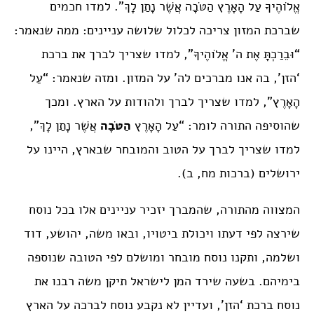
אֱלֹוהֶיךָ עַל הָאָרֶץ הַטֹּבָה אֲשֶׁר נָתַן לָךְ”. למדו חכמים
שברכת המזון צריכה לכלול שלושה עניינים: ממה שנאמר:
“וּבֵרַכְתָּ אֶת ה’ אֱלֹוהֶיךָ”, למדו שצריך לברך את ברכת
‘הזן’, בה אנו מברכים לה’ על המזון. ומזה שנאמר: “עַל
הָאָרֶץ”, למדו שצריך לברך ולהודות על הארץ. ומכך
שהוסיפה התורה לומר: “עַל הָאָרֶץ
הַטֹּבָה
אֲשֶׁר נָתַן לָךְ”,
למדו שצריך לברך על הטוב והמובחר שבארץ, היינו על
ירושלים (ברכות מח, ב).
המצווה מהתורה, שהמברך יזכיר עניינים אלו בכל נוסח
שירצה לפי דעתו ויכולת ביטויו, ובאו משה, יהושע, דוד
ושלמה, ותקנו נוסח מובחר ומושלם לפי הטובה שנוספה
בימיהם. בשעה שירד המן לישראל תיקן משה רבנו את
נוסח ברכת ‘הזן’, ועדיין לא נקבע נוסח לברכה על הארץ