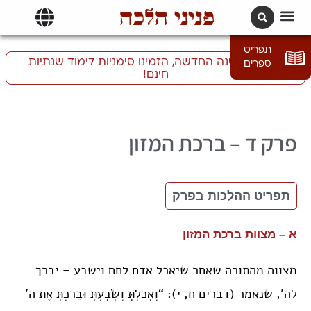
פניני הלכה
תרגומים | languages
תפריט
התכוננו לשנה החדשה, הזמינו סימניות לימוד שנתיות
ספרים
חינם!
ד – ברכת המזון
תפריט ההלכות בפרק
א – מצוות ברכת המזון
מצווה מהתורה שאחר שיאכל אדם לחם וישבע – יברך
לה’, שנאמר (דברים ח, י): “וְאָכַלְתָּ וְשָׂבָעְתָּ וּבֵרַכְתָּ אֶת ה’