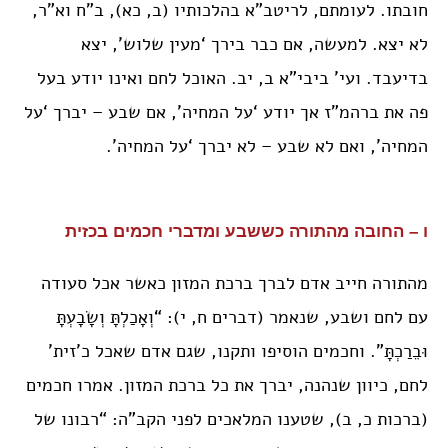
חובתו. לעומתם, לריטב”א בהלכותיו (ב, כא), ב”ח וא”ר,
לא יצא. למעשה, אם כבר בירך ‘מעין שלוש’, יצא
בדיעבד. ועי’ ביבי”א ב, יב. האוכל לחם ואינו יודע בעל
פה את ברהמ”ז אך יודע ‘על המחיה’, אם שבע – יברך ‘על
המחיה’, ואם לא שבע – לא יברך ‘על המחיה’.
ו – החובה מהתורה כששבע ומדברי חכמים בכזית
מהתורה חייב אדם לברך ברכת המזון כאשר אכל סעודה
עם לחם ושבע, שנאמר (דברים ח, י): “וְאָכַלְתָּ וְשָׂבָעְתָּ
וּבֵרַכְתָּ”. וחכמים הוסיפו ותקנו, שגם אדם שאכל כ’זית’
לחם, כיוון שנהנה, יברך את כל ברכת המזון. אמרו חכמים
(ברכות כ, ב), שטענו המלאכים לפני הקב”ה: “רבונו של