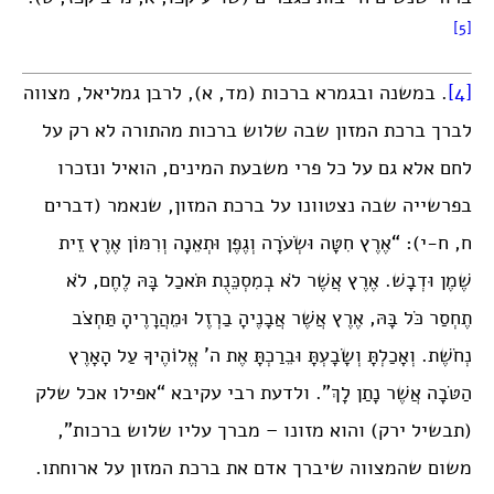
[5]
[4]
. במשנה ובגמרא ברכות (מד, א), לרבן גמליאל, מצווה
לברך ברכת המזון שבה שלוש ברכות מהתורה לא רק על
לחם אלא גם על כל פרי משבעת המינים, הואיל ונזכרו
בפרשייה שבה נצטוונו על ברכת המזון, שנאמר (דברים
ח, ח-י): “אֶרֶץ חִטָּה וּשְׂעֹרָה וְגֶפֶן וּתְאֵנָה וְרִמּוֹן אֶרֶץ זֵית
שֶׁמֶן וּדְבָשׁ. אֶרֶץ אֲשֶׁר לֹא בְמִסְכֵּנֻת תֹּאכַל בָּהּ לֶחֶם, לֹא
תֶחְסַר כֹּל בָּהּ, אֶרֶץ אֲשֶׁר אֲבָנֶיהָ בַרְזֶל וּמֵהֲרָרֶיהָ תַּחְצֹב
נְחֹשֶׁת. וְאָכַלְתָּ וְשָׂבָעְתָּ וּבֵרַכְתָּ אֶת ה’ אֱלוֹהֶיךָ עַל הָאָרֶץ
הַטֹּבָה אֲשֶׁר נָתַן לָךְ”. ולדעת רבי עקיבא “אפילו אכל שלק
(תבשיל ירק) והוא מזונו – מברך עליו שלוש ברכות”,
משום שהמצווה שיברך אדם את ברכת המזון על ארוחתו.