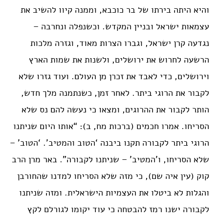
והיא היתה בירתו של בר כוכבא, וממנה קיוו להשיב את
עצמאות ישראל ובניין המקדש. וכשנפלה ונחרבה –
נגדעה קרן ישראל, וגברו הצרות מאוד, וגזרה מלכות
הרשעה לחרוש את ירושלים, ולשנות את שמות הארץ
וירושלים, כדי לאבד את זכרן מן העולם. ועוד גזרו שלא
לקבור את הרוגי ביתר. לאחר זמן, כשנתמנה מלך חדש,
הותר לקבור את ההרוגים, ומצאו כי נעשה להם נס שלא
הסריחו. אמרו חכמים (ברכות מח, ב): “אותו היום שניתנו
הרוגי ביתר לקבורה תקנו ביבנה ‘הטוב והמטיב’. ‘הטוב’ –
שלא הסריחו, ו’המטיב’ – שניתנו לקבורה”. באר מרן הרב
קוק (עין איה שם), כי מזה שלא הסריחו למדנו שהחורבן
והגלות לא ביטלו את העצמיות הישראלית. ומזה שניתנו
לקבורה ישנו רמז להבטחה כי עוד יקומו לגורלם לקץ