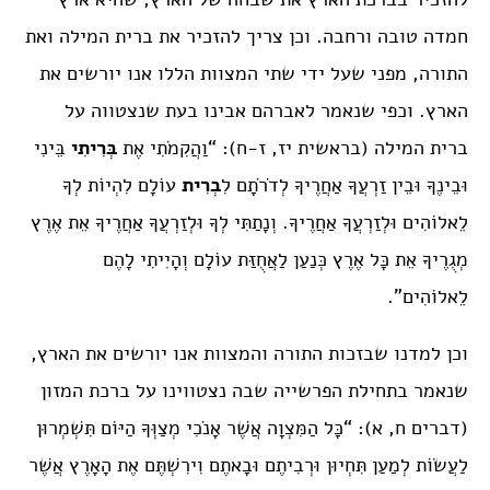
חמדה טובה ורחבה. וכן צריך להזכיר את ברית המילה ואת
התורה, מפני שעל ידי שתי המצוות הללו אנו יורשים את
הארץ. וכפי שנאמר לאברהם אבינו בעת שנצטווה על
ברית המילה (בראשית יז, ז-ח): “וַהֲקִמֹתִי אֶת
בְּרִיתִי
בֵּינִי
וּבֵינֶךָ וּבֵין זַרְעֲךָ אַחֲרֶיךָ לְדֹרֹתָם לִ
בְרִית
עוֹלָם לִהְיוֹת לְךָ
לֵאלוֹהִים וּלְזַרְעֲךָ אַחֲרֶיךָ. וְנָתַתִּי לְךָ וּלְזַרְעֲךָ אַחֲרֶיךָ אֵת אֶרֶץ
מְגֻרֶיךָ אֵת כָּל אֶרֶץ כְּנַעַן לַאֲחֻזַּת עוֹלָם וְהָיִיתִי לָהֶם
לֵאלוֹהִים”.
וכן למדנו שבזכות התורה והמצוות אנו יורשים את הארץ,
שנאמר בתחילת הפרשייה שבה נצטווינו על ברכת המזון
(דברים ח, א): “כָּל הַמִּצְוָה אֲשֶׁר אָנֹכִי מְצַוְּךָ הַיּוֹם תִּשְׁמְרוּן
לַעֲשׂוֹת לְמַעַן תִּחְיוּן וּרְבִיתֶם וּבָאתֶם וִירִשְׁתֶּם אֶת הָאָרֶץ אֲשֶׁר