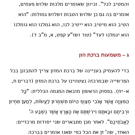
והמטיב לכל”. וכיוון שאומרים מלכות שלוש פעמים,
אומרים בה גם כן שלוש הטבות ושלוש גמולות: “הוא
הטיב הוא מיטיב הוא ייטיב לנו, הוא גמלנו הוא גומלנו
הוא יגמלנו לעד” (טור ושו”ע קפט, א, מ”ב ד).
ג – משמעות ברכת הזן
כדי להעמיק בעניינה של ברכת המזון צריך להתבונן בכל
הפרשייה שבמרכזה נצטווינו על ברכת המזון (דברים ח,
א-יח). בפסוק הראשון מובאת המגמה הכללית: “כָּל
הַמִּצְוָה אֲשֶׁר אָנֹכִי מְצַוְּךָ הַיּוֹם תִּשְׁמְרוּן לַעֲשׂוֹת, לְמַעַן תִּחְיוּן
וּרְבִיתֶם וּבָאתֶם וִירִשְׁתֶּם אֶת הָאָרֶץ אֲשֶׁר נִשְׁבַּע ה’
לַאֲבֹתֵיכֶם”. לאחר מכן מתבארים שני יסודות מרכזיים:
האחד, שה’ זן את הכל כפי שאנו אומרים בברכה