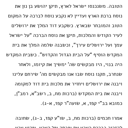
הטובה. משנכנסו ישראל לארץ, תיקן יהושע בן נון את
נוסח ברכת הארץ ועדיין לא נקבע נוסח לברכה על המקום
הטוב והמובחר שבארץ. כשקבע דוד המלך את ירושלים
לעיר הקודש והמלכות, תיקן את נוסח הברכה “על ישראל
עמך ועל ירושלים עירך”, וכשבנה שלמה המלך את בית
המקדש הוסיף “על הבית הגדול והקדוש”. כשבית המקדש
היה בנוי, היו מבקשים שה’ ימשיך את קיומו, ולאחר
שנחרב, תקנו נוסח שבו אנו מבקשים מה’ שירחם עלינו
ויבנה את ירושלים ויחזיר את מלכות בית דוד למקומה
ויבנה את בית המקדש (ברכות מח, ב, רשב”א, רמב”ן,
כמובא בב”י קפז, א, שועה”ר קפז, א-ג).
אמרו חכמים (ברכות מח, ב, שו”ע קפז, ב-ג), שחובה
להזכיר בברכת הארץ את שבחה של הארץ, שהיא ארץ