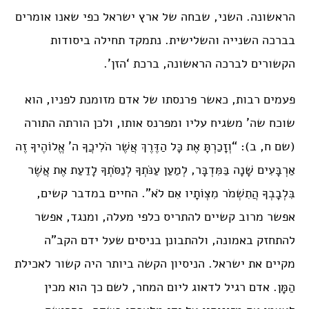
הראשונה. השני, שבחה של ארץ ישראל כפי שאנו אומרים
בברכה השנייה והשלישית. נתמקד תחילה ביסודות
הקשורים לברכה הראשונה, ברכת ‘הזן’.
פעמים רבות, כאשר פרנסתו של אדם מזומנת לפניו, הוא
שוכח שה’ משגיח עליו ומפרנס אותו, ולכן הורתה התורה
(שם ח, ב): “וְזָכַרְתָּ אֶת כָּל הַדֶּרֶךְ אֲשֶׁר הֹלִיכֲךָ ה’ אֱלוֹהֶיךָ זֶה
אַרְבָּעִים שָׁנָה בַּמִּדְבָּר, לְמַעַן עַנֹּתְךָ לְנַסֹּתְךָ לָדַעַת אֶת אֲשֶׁר
בִּלְבָבְךָ הֲתִשְׁמֹר מִצְוֹתָיו אִם לֹא”. החיים במדבר קשים,
אפשר מרוב קשיים להתריס כלפי מעלה, ומנגד, אפשר
להתחזק באמונה, ולהתבונן בניסים שעל ידם הקב”ה
מקיים את ישראל. הניסיון הקשה ביותר היה קשור לאכילת
הַמָּן. אדם רגיל לדאוג ליום המחר, לשם כך הוא מכין