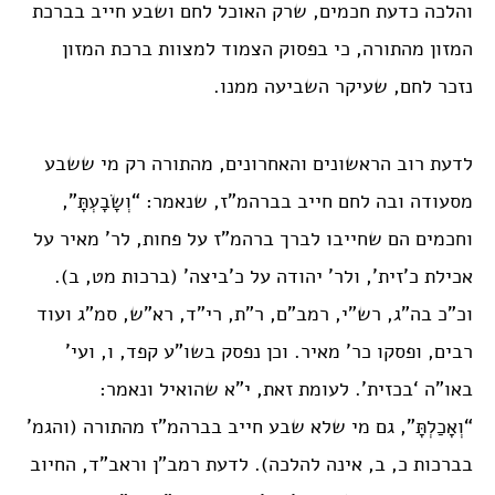
והלכה כדעת חכמים, שרק האוכל לחם ושבע חייב בברכת
המזון מהתורה, כי בפסוק הצמוד למצוות ברכת המזון
נזכר לחם, שעיקר השביעה ממנו.
לדעת רוב הראשונים והאחרונים, מהתורה רק מי ששבע
מסעודה ובה לחם חייב בברהמ”ז, שנאמר: “וְשָׂבָעְתָּ”,
וחכמים הם שחייבו לברך ברהמ”ז על פחות, לר’ מאיר על
אכילת כ’זית’, ולר’ יהודה על כ’ביצה’ (ברכות מט, ב).
וכ”כ בה”ג, רש”י, רמב”ם, ר”ת, רי”ד, רא”ש, סמ”ג ועוד
רבים, ופסקו כר’ מאיר. וכן נפסק בשו”ע קפד, ו, ועי’
באו”ה ‘בכזית’. לעומת זאת, י”א שהואיל ונאמר:
“וְאָכַלְתָּ”, גם מי שלא שבע חייב בברהמ”ז מהתורה (והגמ’
בברכות כ, ב, אינה להלכה). לדעת רמב”ן וראב”ד, החיוב