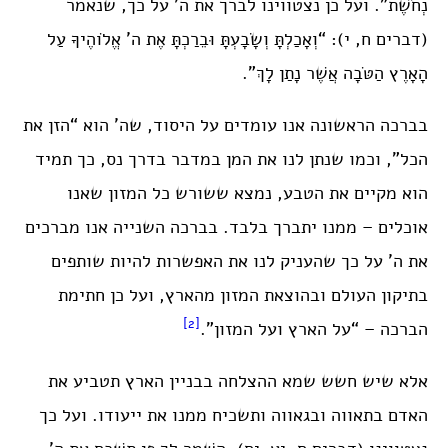
נְחֹשֶׁת”. ועל כן נצטווינו לברך את ה’ על כך, שנאמר
(דברים ח, י): “וְאָכַלְתָּ וְשָׂבָעְתָּ וּבֵרַכְתָּ אֶת ה’ אֱלֹוהֶיךָ עַל
הָאָרֶץ הַטֹּבָה אֲשֶׁר נָתַן לָךְ”.
בברכה הראשונה אנו עומדים על היסוד, שה’ הוא “הזן את
הכל”, וכמו שנתן לנו את המן במדבר בדרך נס, כך תמיד
הוא מקיים את הטבע, נמצא ששורש כל המזון שאנו
אוכלים – ממנו יתברך בלבד. בברכה השנייה אנו מברכים
את ה’ על כך שהעניק לנו את האפשרות להיות שותפים
בתיקון העולם ובהוצאת המזון מהארץ, ועל כן חתימת
[2]
הברכה – “על הארץ ועל המזון”.
אלא שיש חשש שמא ההצלחה בבניין הארץ תטביע את
האדם בתאווה ובגאווה ותשכיח ממנו את ייעודו. ועל כך