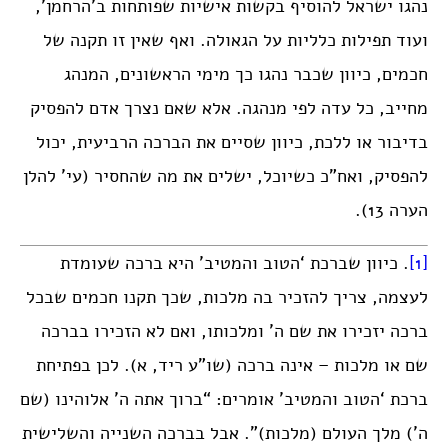
נהגו ישראל להוסיף בקשות אישיות שפותחות ב’הרחמן’,
ועוד תפילות כלליות על הגאולה. ואף שאין זו תקנה של
חכמים, כיוון שכבר נהגו כך מימי הראשונים, המנהג
מחייב, כל עדה לפי מנהגה. אלא שאם נצרך אדם להפסיק
בדיבור או ללכת, כיוון שסיים את הברכה הרביעית, יכול
להפסיק, ואח”כ כשיוכל, ישלים את מה שהחסיר (עי’ להלן
הערה 13).
[1]
. כיוון שברכת ‘הטוב והמטיב’ היא ברכה שעומדת
לעצמה, צריך להזכיר בה מלכות, שכך תקנו חכמים שבכל
ברכה יזכירו את שם ה’ ומלכותו, ואם לא הזכירו בברכה
שם או מלכות – אינה ברכה (שו”ע ריד, א). לכן בפתיחת
ברכת ‘הטוב והמטיב’ אומרים: “ברוך אתה ה’ אלוהינו (שם
ה’) מלך העולם (מלכות)”. אבל בברכה השנייה והשלישית