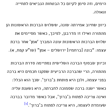
הימים, וזה סימן לקיום כל הבטחות הנביאים לתחייה
וגאולה.
כיוון שחיוב אמירתה שונה, ששלוש הברכות הראשונות הן
מהתורה ואילו זו מדרבנן, לפיכך, כאשר מסיימים את
שלוש הברכות הראשונות עונה המברך ‘אמן’ אחר ברכת
עצמו: “בונה [ברחמיו] ירושלים – אמן” (שו”ע קפח, א).
וכיוון שבסוף הברכה השלישית נסתיימה סדרת הברכות
מהתורה, הרי שהברכה הרביעית שתקנו חכמים היא ברכה
בפני עצמה, ולכן היא פותחת ב’ברוך’. שכך הוא הכלל:
כאשר ישנה ברכה שסמוכה לחברתה, היא נשענת עליה
ואינה צריכה לפתוח ב’ברוך’, אבל כאשר מדובר בברכה
[1]
שעומדת לעצמה, היא צריכה לפתוח ב’ברוך’.