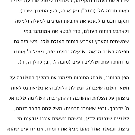
שברא את העולם ומקיימו, נצטווינו ליטול ארבעה מינים
כאות תודה לה’ (רמב”ן ויקרא כג, לט; החינוך שכד).
ותקנו חכמים לנענע את ארבעת המינים למעלה ולמטה
ולארבע רוחות העולם, כדי לבטא את אמונתנו במי
שהשמים והארץ וארבע רוחות העולם שלו. ויש בזה גם
תפילה לשנה הבאה, שיעלה יבולנו יפה, ויציל ה’ אותנו
מרוחות רעות וטללים רעים (סוכה לז, ב; להלן ה, ד).
הפן הרוחני, שבחג הסוכות סיימנו את תהליך התשובה על
חטאי השנה שעברה, ונטילת הלולב היא נשיאת נס לאות
ניצחון על הצלחת התשובה וההתקרבות השלימה שלנו אל
ה’ יתברך. וכפי שאמרו חכמים: משל למה הדבר דומה,
לשניים שנכנסו לדין, וכשהם יוצאים איננו יודעים מי
ניצח, וכאשר אחד מהם מניף את רומחו, אנו יודעים שהוא