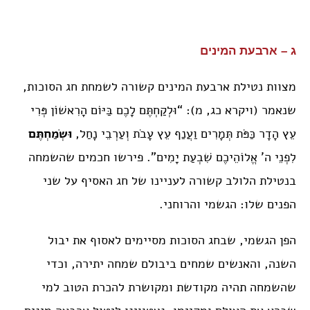
ג – ארבעת המינים
מצוות נטילת ארבעת המינים קשורה לשמחת חג הסוכות,
שנאמר (ויקרא כג, מ): “וּלְקַחְתֶּם לָכֶם בַּיּוֹם הָרִאשׁוֹן פְּרִי
עֵץ הָדָר כַּפֹּת תְּמָרִים וַעֲנַף עֵץ עָבֹת וְעַרְבֵי נָחַל,
וּשְׂמַחְתֶּם
לִפְנֵי ה’ אֱלוֹהֵיכֶם שִׁבְעַת יָמִים”. פירשו חכמים שהשמחה
בנטילת הלולב קשורה לעניינו של חג האסיף על שני
הפנים שלו: הגשמי והרוחני.
הפן הגשמי, שבחג הסוכות מסיימים לאסוף את יבול
השנה, והאנשים שמחים ביבולם שמחה יתירה, וכדי
שהשמחה תהיה מקודשת ומקושרת להכרת הטוב למי