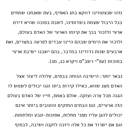
וזהו שנצטווינו דווקא בחג האסיף, בעת שאנחנו שמחים
בכל היבול שצמח בשדותינו, לשבת בסוכה שהיא דירת
ארעי ולזכור בכך את קיומו הארעי של האדם בעולם,
ולזכור את הימים שבהם היינו עבדים לפרעה במצרים, ואת
ארבעים שנות נדודינו במדבר, בהם ישבנו ישיבת ארעי
בסוכות (עפ”י רשב”ם ויקרא כג, מג).
נבאר יותר: הישיבה הנוחה בבתים, עלולה ליצור אצל
האדם מצג שווא, כאילו קירות ביתו וגגו יכולים לשמש לו
הגנה מכל צרה וצוקה. אולם באמת, חייו של האדם בעולם
הזה ארעיים, וגם הבתים החזקים והטובים ביותר אינם
יכולים להגן עליו מפני מחלות, אסונות-טבע ומלחמות.
וגם אם ישרוד את כל אלה ויזכה לזקנה ושיבה, לבסוף