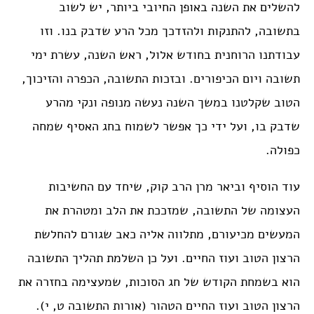
להשלים את השנה באופן החיובי ביותר, יש לשוב
בתשובה, להתנקות ולהזדכך מכל הרע שדבק בנו. וזו
עבודתנו הרוחנית בחודש אלול, ראש השנה, עשרת ימי
תשובה ויום הכיפורים. ובזכות התשובה, הכפרה והזיכוך,
הטוב שקלטנו במשך השנה נעשה מנופה ונקי מהרע
שדבק בו, ועל ידי כך אפשר לשמוח בחג האסיף שמחה
כפולה.
עוד הוסיף וביאר מרן הרב קוק, שיחד עם החשיבות
העצומה של התשובה, שמזככת את הלב ומטהרת את
המעשים מכיעורם, מתלווה אליה כאב שגורם להחלשת
הרצון הטוב ועוז החיים. ועל כן השלמת תהליך התשובה
הוא בשמחת הקודש של חג הסוכות, שמעצימה בחזרה את
הרצון הטוב ועוז החיים הטהור (אורות התשובה ט, י).