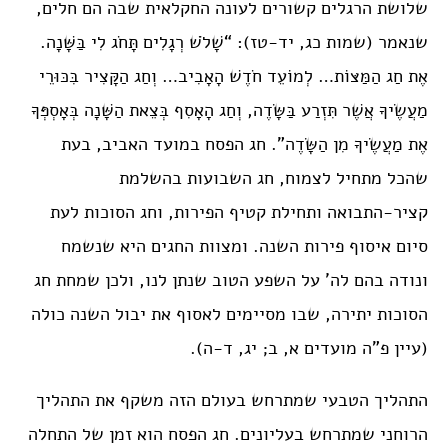
שלושת הרגלים קשורים לעונה החקלאית שבה הם חלים,
שנאמר (שמות כג, יד-טז): “שָׁלֹשׁ רְגָלִים תָּחֹג לִי בַּשָּׁנָה.
אֶת חַג הַמַּצּוֹת… לְמוֹעֵד חֹדֶשׁ הָאָבִיב… וְחַג הַקָּצִיר בִּכּוּרֵי
מַעֲשֶׂיךָ אֲשֶׁר תִּזְרַע בַּשָּׂדֶה, וְחַג הָאָסִף בְּצֵאת הַשָּׁנָה בְּאָסְפְּךָ
אֶת מַעֲשֶׂיךָ מִן הַשָּׂדֶה”. חג הפסח במועד האביב, בעת
שהכל מתחיל לצמוח, חג השבועות בהשלמת
קציר-התבואה ותחילת קטיף הפירות, וחג הסוכות לעת
סיום איסוף פירות השנה. ומצוות החגים היא שנשמח
ונודה בהם לה’ על השפע הטוב שנתן לנו, ולכן שמחת חג
הסוכות יתירה, שבו מסיימים לאסוף את יבול השנה כולה
(עיין פ”ה מועדים א, ב; יג, ד-ה).
התהליך הטבעי שמתרחש בעולם הזה משקף את התהליך
הרוחני שמתרחש בעליונים. חג הפסח הוא זמן של התחלה