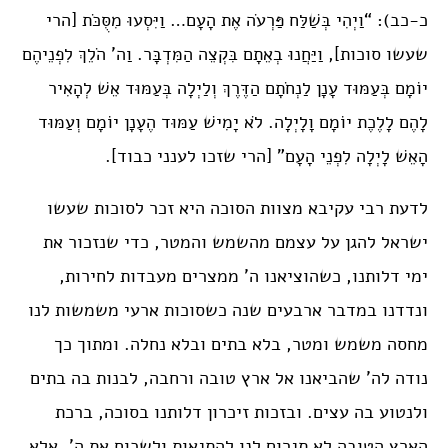
כ-כב): “וַיְהִי בְּשַׁלַּח פַּרְעֹה אֶת הָעָם… וַיִּסְעוּ מִסֻּכֹּת [הרי
שעשו סוכות], וַיַּחֲנוּ בְאֵתָם בִּקְצֵה הַמִּדְבָּר. וַה’ הֹלֵךְ לִפְנֵיהֶם
יוֹמָם בְּעַמּוּד עָנָן לַנְחֹתָם הַדֶּרֶךְ וְלַיְלָה בְּעַמּוּד אֵשׁ לְהָאִיר
לָהֶם לָלֶכֶת יוֹמָם וָלָיְלָה. לֹא יָמִישׁ עַמּוּד הֶעָנָן יוֹמָם וְעַמּוּד
הָאֵשׁ לָיְלָה לִפְנֵי הָעָם” [הרי שזכו לענני כבוד].
לדעת רבי עקיבא מצוות הסוכה היא זכר לסוכות שעשו
ישראל להגן על עצמם מהשמש והמטר, כדי שנזכור את
ימי דלותנו, כשהוציאנו ה’ ממצרים מעבדות לחירות,
ונדדנו במדבר ארבעים שנה כשסוכות ארעי משמשות לנו
מחסה משמש ומטר, בלא בתים ובלא נחלה. ומתוך כך
נודה לה’ שהביאנו אל ארץ טובה ורחבה, לבנות בה בתים
ולנטוע בה עצים. ובזכות זיכרון דלותנו בסוכה, ברכת
הארץ הטובה לא תגרום לנו להתגאות ולשכוח את ה’, אלא