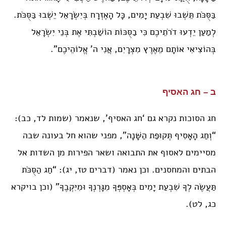
בַּסֻּכֹּת תֵּשְׁבוּ שִׁבְעַת יָמִים, כָּל הָאֶזְרָח בְּיִשְׂרָאֵל יֵשְׁבוּ בַּסֻּכֹּת.
לְמַעַן יֵדְעוּ דֹרֹתֵיכֶם כִּי בַסֻּכּוֹת הוֹשַׁבְתִּי אֶת בְּנֵי יִשְׂרָאֵל
בְּהוֹצִיאִי אוֹתָם מֵאֶרֶץ מִצְרָיִם, אֲנִי ה’ אֱלוֹהֵיכֶם”.
ב – חג האסיף
חג הסוכות נקרא גם ‘חג האסיף’, שנאמר (שמות לד, כב):
“וְחַג הָאָסִיף תְּקוּפַת הַשָּׁנָה”, מפני שהוא חל בעונה שבה
מסיימים לאסוף את התבואה ושאר הפירות מן השדות אל
הבתים והמחסנים. וכן נאמר (דברים טז, יג): “חַג הַסֻּכֹּת
תַּעֲשֶׂה לְךָ שִׁבְעַת יָמִים בְּאָסְפְּךָ מִגָּרְנְךָ וּמִיִּקְבֶךָ” (וכן בויקרא
כג, לט).