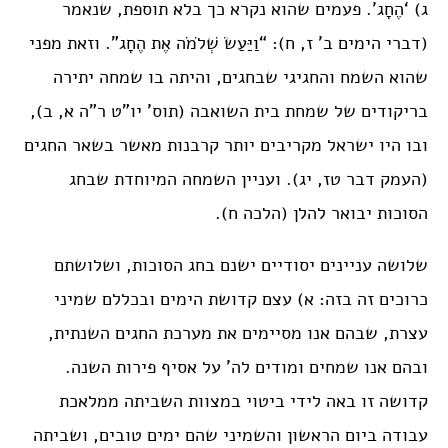
ג) ‘הֶחָג’. פעמים שהוא נקרא כך בלא תוספת, שנאמר
(דברי הימים ב’ ז, ח): “וַיַּעַשׂ שְׁלֹמֹה אֶת הֶחָג”. וזאת מפני
שהוא השמח והחגיגי שבחגים, והיתה בו שמחה יתירה
בריקודים של שמחת בית השואבה (תוס’ יו”ט ר”ה א, ב),
ובו היו ישראל מקריבים יותר קרבנות מאשר בשאר החגים
(העמק דבר טז, יג). ועניין השמחה המיוחדת שבחג
הסוכות יבואר להלן (הלכה ח).
שלושה עניינים יסודיים ישנם בחג הסוכות, ושלושתם
כרוכים זה בזה: א) עצם קדושת הימים ובכללם שמיני
עצרת, שבהם אנו מסיימים את מערכת החגים השנתית,
ובהם אנו שמחים ומודים לה’ על אסיף פירות השנה.
קדושה זו באה לידי ביטוי במצוות השביתה ממלאכת
עבודה ביום הראשון והשמיני שהם ימים טובים, ושביתה