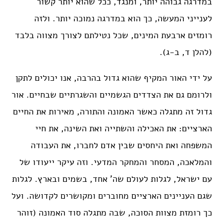
במדרגה גבוהה יותר, ומנגד, ככל שהוא יותר קשור
לענייני המעשה, כך הוא במדרגה נמוכה יותר. ולזה
רומזים ארבעת המינים, שכל נטילתם לצורך מצווה בלבד
(להלן ד, ב-ג).
על ידי האור המקיף שהוא גדול בהרבה, אנו יכולים לתקן
ולרומם גם את הצדדים הגשמיים והשגרתיים שבחיים. אור
גדול זה מתגלה כאשר האמונה והתורה, מאירות את החיים
הארציים: את האכילה והשתייה ואת השינה, את חיי
המשפחה ואת היחסים שבין אדם לחברו, את העבודה
והמלאכה, המסחר והמחקר המדעי. וזה עיקר ייעודו של
עם ישראל, לגלות לעולם שה’ אחד, בשמים ובארץ. לגלות
שגם העניינים הארציים מחוברים ומקושרים לקדושה. ועל
כך רומזת מצוות הסוכה, שבה מתגלה סוד האמונה (זוהר