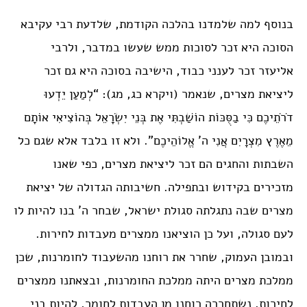
בנוסף למה שלמדנו בהלכה הקודמת, שלדעת רבי עקיבא
הסוכה היא זכר לסוכות ממש שעשו במדבר, ולרבי
אליעזר זכר לענני כבוד, הישיבה בסוכה היא גם זכר
ליציאת מצרים, שנאמר (ויקרא כג, מג): “לְמַעַן יֵדְעוּ
דֹרֹתֵיכֶם כִּי בַסֻּכּוֹת הוֹשַׁבְתִּי אֶת בְּנֵי יִשְׂרָאֵל בְּהוֹצִיאִי אוֹתָם
מֵאֶרֶץ מִצְרָיִם אֲנִי ה’ אֱלוֹהֵיכֶם”. ולא זו בלבד אלא שגם כל
השבתות והחגים הם זכר ליציאת מצרים, כפי שאנו
מזכירים בקידוש ובתפילה. חשיבותה הגדולה של יציאת
מצרים שבה נתגלתה סגולת ישראל, שבחר ה’ בנו להיות לו
לעם סגולה, ועל כן הוציאנו ממצרים מעבדות לחירות.
ובמובן העמוק, שחרר את רוחנו מהשעבוד לחומרנות, שכן
ממלכת מצרים היתה ממלכת החומרנות, ובצאתנו ממצרים
לחירות, נשתחררה רוחנו מן העבדות לחומר, להיות בני