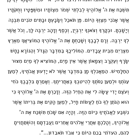
תִּשְׁכַּח אֶת ה’ אֱלוֹהֶיךָ לְבִלְתִּי שְׁמֹר מִצְוֹתָיו וּמִשְׁפָּטָיו וְחֻקֹּתָיו
אֲשֶׁר אָנֹכִי מְצַוְּךָ הַיּוֹם. פֶּן תֹּאכַל וְשָׂבָעְתָּ וּבָתִּים טֹבִים תִּבְנֶה
וְיָשָׁבְתָּ. וּבְקָרְךָ וְצֹאנְךָ יִרְבְּיֻן, וְכֶסֶף וְזָהָב יִרְבֶּה לָּךְ, וְכֹל אֲשֶׁר
לְךָ יִרְבֶּה. וְרָם לְבָבֶךָ וְשָׁכַחְתָּ אֶת ה’ אֱלוֹהֶיךָ הַמּוֹצִיאֲךָ מֵאֶרֶץ
מִצְרַיִם מִבֵּית עֲבָדִים. הַמּוֹלִיכֲךָ בַּמִּדְבָּר הַגָּדֹל וְהַנּוֹרָא נָחָשׁ
שָׂרָף וְעַקְרָב וְצִמָּאוֹן אֲשֶׁר אֵין מָיִם, הַמּוֹצִיא לְךָ מַיִם מִצּוּר
הַחַלָּמִישׁ. הַמַּאֲכִלְךָ מָן בַּמִּדְבָּר אֲשֶׁר לֹא יָדְעוּן אֲבֹתֶיךָ, לְמַעַן
עַנֹּתְךָ וּלְמַעַן נַסֹּתֶךָ לְהֵיטִבְךָ בְּאַחֲרִיתֶךָ. וְאָמַרְתָּ בִּלְבָבֶךָ כֹּחִי
וְעֹצֶם יָדִי עָשָׂה לִי אֶת הַחַיִל הַזֶּה. וְזָכַרְתָּ אֶת ה’ אֱלוֹהֶיךָ כִּי
הוּא הַנֹּתֵן לְךָ כֹּחַ לַעֲשׂוֹת חָיִל, לְמַעַן הָקִים אֶת בְּרִיתוֹ אֲשֶׁר
נִשְׁבַּע לַאֲבֹתֶיךָ כַּיּוֹם הַזֶּה. וְהָיָה אִם שָׁכֹחַ תִּשְׁכַּח אֶת ה’
אֱלוֹהֶיךָ, וְהָלַכְתָּ אַחֲרֵי אֱלֹהִים אֲחֵרִים וַעֲבַדְתָּם וְהִשְׁתַּחֲוִיתָ
לָהֶם, הַעִדֹתִי בָכֶם הַיּוֹם כִּי אָבֹד תֹּאבֵדוּן…”.