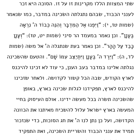
שתי המצוות הללו מקרינות זו על זו. הסוכה היא זכר
לענני הכבוד, שבהם נתגלתה השכינה במדבר, כמו שנאמר
(שמות טז, י): “וַיִּפְנוּ אֶל הַמִּדְבָּר וְהִנֵּה כְּבוֹד ה’ נִרְאָה
בֶּעָנָן”. וכן נאמר במעמד הר סיני (שמות יט, טז): “וְעָנָן
כָּבֵד עַל הָהָר”. וכן נאמר בעת שנתגלה ה’ אל משה (שמות
לד, ה): “וַיֵּרֶד ה’ בֶּעָנָן וַיִּתְיַצֵּב עִמּוֹ שָׁם”. והטעם שהשכינה
נגלתה אלינו במדבר בעב הענן, כי עוד לא זכינו להיכנס
לארץ הקודש, שבה הכל קשור לקדושה. ולאחר שזכינו
להיכנס לארץ, תפקידנו לגלות שכינה בארץ, באופן
שהשכינה תשרה בכל מעשה ידינו. אולם העיסוק בחיי
המעשה בארץ ישראל עלול להשכיח מאיתנו את הכוונה
הקדושה, ועל כן נתן לנו ה’ את חג הסוכות, כדי שנזכור
תמיד את ענני הכבוד והשריית השכינה, ואת התפקיד