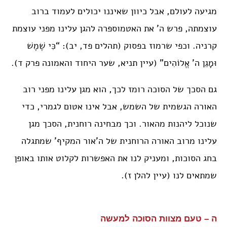
מגיעה לעולם, אבל כיוון שאיננו יכולים לעמוד ברוב
עוצמתה, פרש ה’ את האטמוספרה להגן עלינו מפני עוצמת
קרניה. וכפי שרמוז בפסוק (תהלים פד, יב): “כִּי שֶׁמֶשׁ
וּמָגֵן ה’ אֱלוֹהִים” (עיין תניא, שער היחוד והאמונה פרק ד).
גם הסכך של הסוכה רומז לכך, הוא מגן עלינו מפני רוב
האורה הגשמית של השמש, אבל אינו אטום לגמרי, כדי
שנוכל ליהנות מהאור. וכך מבחינה רוחנית, הסכך מגן
עלינו מרוב האורה הרוחנית של ה’אור המקיף’ שמתגלה
בחג הסוכות, ומעניק לנו את האפשרות לקלוט אותו באופן
שמתאים לנו (עיין להלן ז).
ה – טעם מצוות הסוכה למעשה