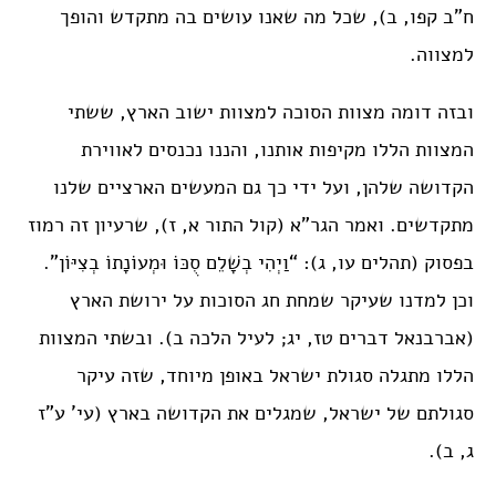
ח”ב קפו, ב), שכל מה שאנו עושים בה מתקדש והופך
למצווה.
ובזה דומה מצוות הסוכה למצוות ישוב הארץ, ששתי
המצוות הללו מקיפות אותנו, והננו נכנסים לאווירת
הקדושה שלהן, ועל ידי כך גם המעשים הארציים שלנו
מתקדשים. ואמר הגר”א (קול התור א, ז), שרעיון זה רמוז
בפסוק (תהלים עו, ג): “וַיְהִי בְשָׁלֵם סֻכּוֹ וּמְעוֹנָתוֹ בְצִיּוֹן”.
וכן למדנו שעיקר שמחת חג הסוכות על ירושת הארץ
(אברבנאל דברים טז, יג; לעיל הלכה ב). ובשתי המצוות
הללו מתגלה סגולת ישראל באופן מיוחד, שזה עיקר
סגולתם של ישראל, שמגלים את הקדושה בארץ (עי’ ע”ז
ג, ב).