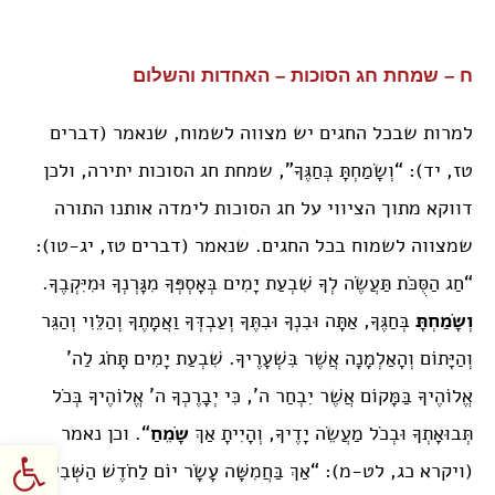
ח – שמחת חג הסוכות – האחדות והשלום
למרות שבכל החגים יש מצווה לשמוח, שנאמר (דברים
טז, יד): “וְשָׂמַחְתָּ בְּחַגֶּךָ”, שמחת חג הסוכות יתירה, ולכן
דווקא מתוך הציווי על חג הסוכות לימדה אותנו התורה
שמצווה לשמוח בכל החגים. שנאמר (דברים טז, יג-טו):
“חַג הַסֻּכֹּת תַּעֲשֶׂה לְךָ שִׁבְעַת יָמִים בְּאָסְפְּךָ מִגָּרְנְךָ וּמִיִּקְבֶךָ.
וְשָׂמַחְתָּ
בְּחַגֶּךָ, אַתָּה וּבִנְךָ וּבִתֶּךָ וְעַבְדְּךָ וַאֲמָתֶךָ וְהַלֵּוִי וְהַגֵּר
וְהַיָּתוֹם וְהָאַלְמָנָה אֲשֶׁר בִּשְׁעָרֶיךָ. שִׁבְעַת יָמִים תָּחֹג לַה’
אֱלוֹהֶיךָ בַּמָּקוֹם אֲשֶׁר יִבְחַר ה’, כִּי יְבָרֶכְךָ ה’ אֱלוֹהֶיךָ בְּכֹל
תְּבוּאָתְךָ וּבְכֹל מַעֲשֵׂה יָדֶיךָ, וְהָיִיתָ אַךְ
שָׂמֵחַ
“. וכן נאמר
פתח סרגל
(ויקרא כג, לט-מ): “אַךְ בַּחֲמִשָּׁה עָשָׂר יוֹם לַחֹדֶשׁ הַשְּׁבִיעִי