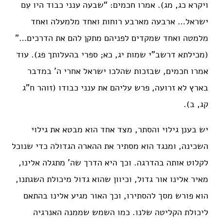
ויקרא כג, מג). אמרו חכמים: “שבעה ענני כבוד היו עִם
ישראל… ארבעה מארבע רוחות ואחד מלמעלה ואחד
מלמטה ואחד שמקדים לפניהם מתקן להם את הדרכים…”
(מכילתא דרשב”י שמות יג, כא; ספרי בהעלותך פג). עוד
אמרו חכמים, שבזכות שהלכו ישראל אחרי ה’ במדבר
בארץ לא זרועה, פרש עליהם את ענני כבודו (זוהר ח”ג
קג, ב).
יש בענן גילוי והסתר, מצד אחד הוא מבטא את גילוי
השכינה, ומנגד הוא מסתיר את ההארה הגדולה כדי שנוכל
לקלוט אותה בהדרגה. וכך היא הדרך שה’ מתגלה אלינו,
מאיר אלינו אור גדול, וכיוון שהוא גדול מיכולת השגתנו,
הוא פורש מסך להסתירו, וכך האור מגיע אלינו בהתאם
ליכולת הקליטה שלנו. כמו השמש שממנה האנרגיה