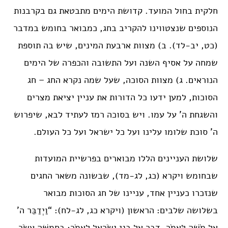
חלקית בחול המועד. קדושת הימים מתבטאת גם בקרבנות
הנוספים שנצטווינו להקריב בחג, כמבואר בחומש במדבר
(כט, יב-לד). ב) מצוות ארבעת המינים, שיש בה תוספת
שמחה על אסיף השנה ועל התשובה והכפרה של הימים
הנוראים. ג) מצוות הסוכה, שעל שמה נקרא החג – חג
הסוכות, למען ידעו כל הדורות את עניין יציאת מצרים
והשגחת ה’ על עמו. ויש בסוכה רמז לעתיד לבא, שיפרוש
ה’ סוכת שלומו עלינו ועל כל ישראל ועל כל העולם.
שלושת העניינים הללו מבוארים בפרשיית המועדות
שבחומש ויקרא (כג, לג-מד), שבשונה משאר החגים
שנזכרו כעניין אחד, עניינו של חג הסוכות מבואר
בשלושה שלבים: הראשון (ויקרא כג, לג-לח): “וַיְדַבֵּר ה’
אֶל מֹשֶׁה לֵּאמֹר. דַּבֵּר אֶל בְּנֵי יִשְׂרָאֵל לֵאמֹר: בַּחֲמִשָּׁה עָשָׂר