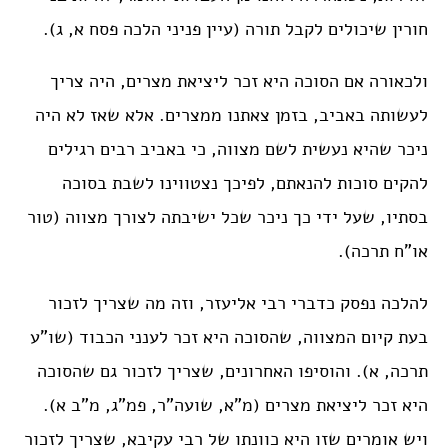
חורין שיכולים לקבל תורה (עיין פניני הלכה פסח א, ג).
ולכאורה אם הסוכה היא זכר ליציאת מצרים, היה צריך
לעשותה באביב, בזמן צאתנו ממצרים. אלא שאז לא היה
ניכר שהיא נעשית לשם מצווה, כי באביב רבים רגילים
להקים סוכות להנאתם, לפיכך נצטווינו לשבת בסוכה
בסתיו, שעל ידי כך ניכר שכל ישיבתה לצורך מצווה (טור
או”ח תרכה).
להלכה נפסק כדברי רבי אליעזר, וזה מה שצריך לזכור
בעת קיום המצווה, שהסוכה היא זכר לענני הכבוד (שו”ע
תרכה, א). והוסיפו האחרונים, שצריך לזכור גם שהסוכה
היא זכר ליציאת מצרים (מ”א, שועה”ר, פמ”ג, מ”ב א).
ויש אומרים שזו היא כוונתו של רבי עקיבא, שצריך לזכור