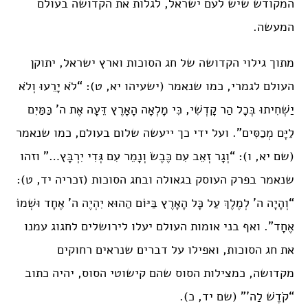
המקודש שיש לעם ישראל, לגלות את הקדושה בעולם
המעשה.
מתוך גילוי הקדושה של חג הסוכות וארץ ישראל, יתוקן
העולם לגמרי, כמו שנאמר (ישעיהו יא, ט): “לֹא יָרֵעוּ וְלֹא
יַשְׁחִיתוּ בְּכָל הַר קָדְשִׁי, כִּי מָלְאָה הָאָרֶץ דֵּעָה אֶת ה’ כַּמַּיִם
לַיָּם מְכַסִּים”. ועל ידי כך ייעשה שלום בעולם, כמו שנאמר
(שם יא, ו): “וְגָר זְאֵב עִם כֶּבֶשׂ וְנָמֵר עִם גְּדִי יִרְבָּץ…” וזהו
שנאמר בפרק העוסק בגאולה ובחג הסוכות (זכריה יד, ט):
“וְהָיָה ה’ לְמֶלֶךְ עַל כָּל הָאָרֶץ בַּיּוֹם הַהוּא יִהְיֶה ה’ אֶחָד וּשְׁמוֹ
אֶחָד”. ואף בני אומות העולם יעלו לירושלים לחגוג עמנו
את חג הסוכות, ואפילו על דברים שנראים רחוקים
מקדושה, כמצילות הסוס שהם קישוטי הסוס, יהיה כתוב
“קֹדֶשׁ לַה'” (שם יד, כ).