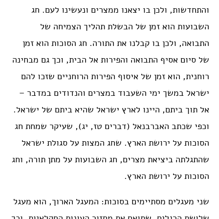
והתחדשות, ולכן בו יצאנו ממצרים ונעשינו לעם. חג
השבועות הוא זמן של הבשלת תהליך הצמיחה של
התבואה, ולכן בו קבלנו את התורה. חג הסוכות הוא זמן
של סיום אסיף התבואה והפירות אל הבית, וכך גם מבחינה
רוחנית, הוא זמן של איסוף הפירות הרוחניים שזכו להם
ישראל במשך ימי השעבוד במצרים והנדודים במדבר –
אל תוך ביתם, היינו לארץ ישראל שהיא ביתם של ישראל.
וכפי שכתב האברבנאל (דברים טז, יג), שעיקר שמחת חג
הסוכות על ירושת הארץ. שחג המצות על סגולת ישראל
שהתגלתה ביציאת מצרים, חג השבועות על מתן תורה, וחג
הסוכות על ירושת הארץ.
שני מעגלים מסתיימים בסוכות: המעגל הארוך, הוא מעגל
שלושת הרגלים, שתואם את מחזור העונות החקלאיות, וכך