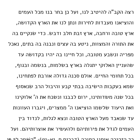
רצה הקב”ה להיטיב לנו, ועל כן בחר בנו מכל העמים
והוציאנו מעבדות לחירות ונתן לנו את הארץ הקדושה,
ארץ טובה ורחבה, ארץ זבת חלב ודבש. כדי שנקיים בה
את התורה והמצוות, ניטע בה עצים ונבנה בה בתים, נאכל
מפריה ונשבע מטובה, וכל חיינו בה יהיו בקדושה עד
שהעניין האלוקי יתגלה בארץ בשלמות, בנשמה ובגוף,
בכל תחומי החיים. אולם סכנה גדולה אורבת לפתחינו,
שמא בעקבות הישיבה בבתי קבע והיבול הרב שנאסוף
בכל שנה משדותינו, ירום לבבנו ונשכח את ה’ אלוקינו
ואת היעוד שלשמו הוציאנו ה’ ממצרים, ויגברו העוונות
עד שנאבד מעל הארץ הטובה ונצא לגלות, לנדוד בין
העמים לגדל את פירותיהם ולהעשיר את אוצרותיהם. ועל
כך הזהירה אותנו התורה (דברים ח, יא-יט): “הִשָּׁמֶר לְךָ פֶּן