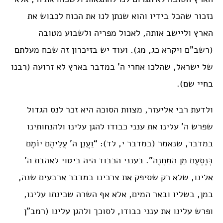
נזכור שהכל בידיו והוא שנתן לנו את הכוח לכבוש את
הארץ וליישב אותה, לאכול מפריה ולשבוע מטובה
(רשב”ם ויקרא כג, מג). ועוד יש בזיכרון זה שבח מעלתם
של ישראל, שהלכו אחרי ה’ במדבר בארץ לא זרועה (רבנו
בחיי שם).
ולדעת רבי אליעזר, מצוות הסוכה היא זכר לנס הגדול
שפרש ה’ עלינו את ענני כבודו להגן עלינו ולהנחותינו
במדבר, שנאמר (במדבר י, לד): “וַעֲנַן ה’ עֲלֵיהֶם יוֹמָם
בְּנָסְעָם מִן הַמַּחֲנֶה”. בענני הכבוד היה ביטוי לאהבת ה’
אלינו, שלא רק שסיפק את צרכינו במדבר ארבעים שנה,
במן, בשליו ובאר המים, אלא אף השרה שכינתו עלינו,
ופרש עלינו את ענני כבודו, לסוכך ולהגן עלינו (רמב”ן