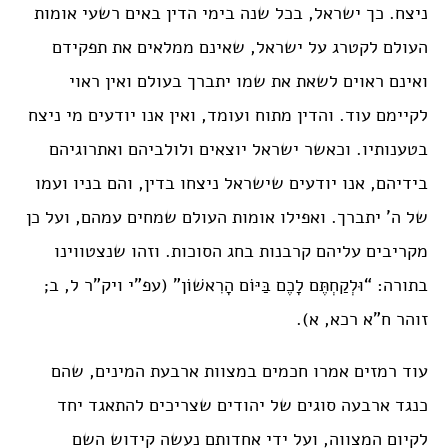
ניצח. כך ישראל, בכל שנה בימי הדין באים רשעי אומות
העולם לקטרג על ישראל, שאינם ממלאים את תפקידם
ואינם ראוים לשאת את שמו יתברך בעולם ואין ראוי
לקיימם עוד. והדין מתוח ועומד, ואין אנו יודעים מי ניצח
בטענותיו. וכאשר ישראל יוצאים ולולביהם ואתרוגיהם
בידיהם, אנו יודעים שישראל ניצחו בדין, והם בניו ועמו
של ה’ יתברך. ואפילו אומות העולם שמחים עמהם, ועל כן
מקריבים עליהם קרבנות בחג הסוכות. וזהו שנצטווינו
בתורה: “וּלְקַחְתֶּם לָכֶם בַּיּוֹם הָרִאשׁוֹן” (עפ”י ויק”ר ל, ב;
זוהר ח”א רכא, א).
עוד רמזים אמרו חכמים במצוות ארבעת המינים, שהם
כנגד ארבעה סוגים של יהודים שצריכים להתאגד יחד
לקיום המצווה, ועל ידי אחדותם נעשה קידוש השם