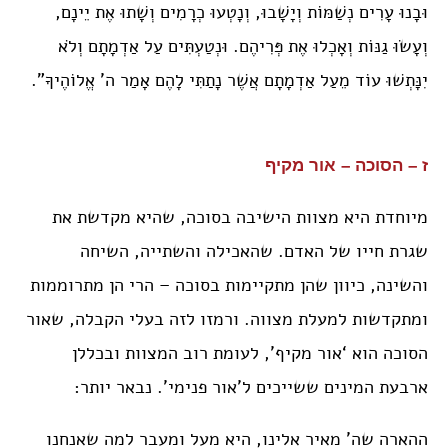
וּבָנוּ עָרִים נְשַׁמּוֹת וְיָשָׁבוּ, וְנָטְעוּ כְרָמִים וְשָׁתוּ אֶת יֵינָם,
וְעָשׂוּ גַנּוֹת וְאָכְלוּ אֶת פְּרִיהֶם. וּנְטַעְתִּים עַל אַדְמָתָם וְלֹא
יִנָּתְשׁוּ עוֹד מֵעַל אַדְמָתָם אֲשֶׁר נָתַתִּי לָהֶם אָמַר ה’ אֱלוֹהֶיךָ”.
ז – הסוכה – אור מקיף
מיוחדת היא מצוות הישיבה בסוכה, שהיא מקדשת את
שגרת חייו של האדם. שהאכילה והשתייה, השיחה
והשינה, כיוון שהן מתקיימות בסוכה – הרי הן מתרוממות
ומתקדשות למעלת מצווה. ורמזו לזה בעלי הקבלה, שאור
הסוכה הוא ‘אור מקיף’, לעומת רוב המצוות ובכללן
ארבעת המינים ששייכים ל’אור פנימי’. נבאר יותר:
ההארה שה’ מאיר אלינו, היא מעל ומעבר למה שאנחנו