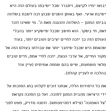
יבואו ימיו לקיצם, ויתברר שכל ישיבתו בעולם הזה היא
ישיבת ארעי. ואף באותן השנים שבהן זכה לשבת בשלווה
בביתו המוגן – השלווה וההגנה מאת ה’. מי שאינו זוכר
זאת, חי בשקר. הוא חושב שככל שישקיע יותר בהבלי
העולם הזה כך יזכה לחיים יציבים וטובים יותר, בעוד
שהאמת היא שככל שיחבר יותר את עבודתו בעולם הזה אל
מקור החיים, אל ערכי הנצח, יזכה לחיי אמת, חיים טובים
מלאי משמעות, שיש בהם שמחה אמיתית (עיין עוד
בהלכה ט לעניין קהלת).
את כל היסודות הללו, אנחנו זוכים לקלוט בחג הסוכות על
ידי היציאה מהבית המוגן לסוכה. ועל כן הסוכה נקראת
‘צל האמונה’ (צילא דמהימנותא). וזמנה מדויק, מעט לפני