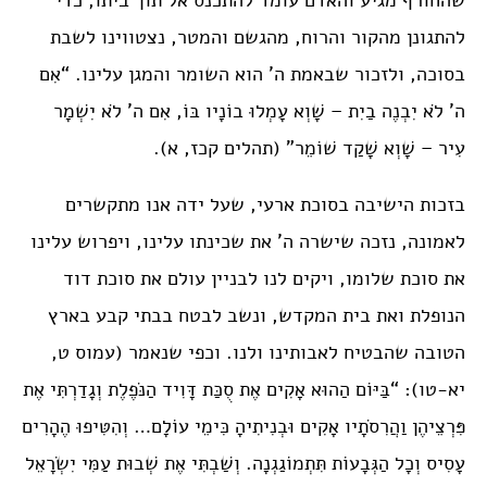
שהחורף מגיע והאדם עומד להתכנס אל תוך ביתו, כדי
להתגונן מהקור והרוח, מהגשם והמטר, נצטווינו לשבת
בסוכה, ולזכור שבאמת ה’ הוא השומר והמגן עלינו. “אִם
ה’ לֹא יִבְנֶה בַיִת – שָׁוְא עָמְלוּ בוֹנָיו בּוֹ, אִם ה’ לֹא יִשְׁמָר
עִיר – שָׁוְא שָׁקַד שׁוֹמֵר” (תהלים קכז, א).
בזכות הישיבה בסוכת ארעי, שעל ידה אנו מתקשרים
לאמונה, נזכה שישרה ה’ את שכינתו עלינו, ויפרוש עלינו
את סוכת שלומו, ויקים לנו לבניין עולם את סוכת דוד
הנופלת ואת בית המקדש, ונשב לבטח בבתי קבע בארץ
הטובה שהבטיח לאבותינו ולנו. וכפי שנאמר (עמוס ט,
יא-טו): “בַּיּוֹם הַהוּא אָקִים אֶת סֻכַּת דָּוִיד הַנֹּפֶלֶת וְגָדַרְתִּי אֶת
פִּרְצֵיהֶן וַהֲרִסֹתָיו אָקִים וּבְנִיתִיהָ כִּימֵי עוֹלָם… וְהִטִּיפוּ הֶהָרִים
עָסִיס וְכָל הַגְּבָעוֹת תִּתְמוֹגַגְנָה. וְשַׁבְתִּי אֶת שְׁבוּת עַמִּי יִשְׂרָאֵל