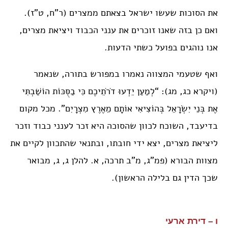
את הסוכות שעשו ישראל בצאתם ממצרים (ר”ח, ט”ז).
ואם כן בזה שאנו זוכרים את ענני הכבוד ויציאת מצרים,
אנו נוהגים בפועל כשתי הדעות.
ואף שטעמי המצווה נאמרו במפורש בתורה, שנאמר
(ויקרא כג, מג): “לְמַעַן יֵדְעוּ דֹרֹתֵיכֶם כִּי בַסֻּכּוֹת הוֹשַׁבְתִּי
אֶת בְּנֵי יִשְׂרָאֵל בְּהוֹצִיאִי אוֹתָם מֵאֶרֶץ מִצְרָיִם”. מכל מקום
בדיעבד, השוכח לכוון שהסוכה היא זכר לענני כבוד וזכר
ליציאת מצרים, יצא ידי חובתו, ובתנאי שהתכוון לקיים את
מצוות הבורא (פמ”ג, מ”ב תרכה, א. להלן ג, ג, מבואר
שכך הדין גם בלילה הראשון).
ו – דירת ארעי