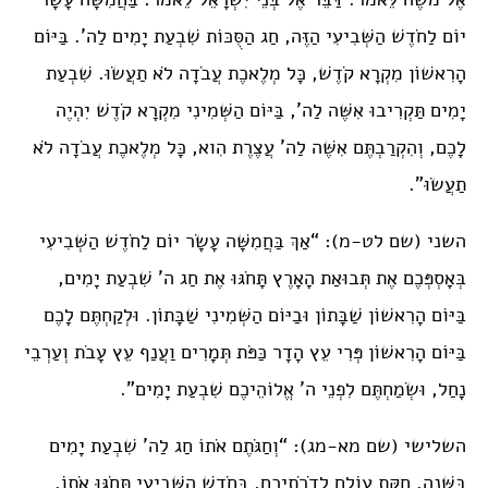
יוֹם לַחֹדֶשׁ הַשְּׁבִיעִי הַזֶּה, חַג הַסֻּכּוֹת שִׁבְעַת יָמִים לַה’. בַּיּוֹם
הָרִאשׁוֹן מִקְרָא קֹדֶשׁ, כָּל מְלֶאכֶת עֲבֹדָה לֹא תַעֲשׂוּ. שִׁבְעַת
יָמִים תַּקְרִיבוּ אִשֶּׁה לַה’, בַּיּוֹם הַשְּׁמִינִי מִקְרָא קֹדֶשׁ יִהְיֶה
לָכֶם, וְהִקְרַבְתֶּם אִשֶּׁה לַה’ עֲצֶרֶת הִוא, כָּל מְלֶאכֶת עֲבֹדָה לֹא
תַעֲשׂוּ”.
השני (שם לט-מ): “אַךְ בַּחֲמִשָּׁה עָשָׂר יוֹם לַחֹדֶשׁ הַשְּׁבִיעִי
בְּאָסְפְּכֶם אֶת תְּבוּאַת הָאָרֶץ תָּחֹגּוּ אֶת חַג ה’ שִׁבְעַת יָמִים,
בַּיּוֹם הָרִאשׁוֹן שַׁבָּתוֹן וּבַיּוֹם הַשְּׁמִינִי שַׁבָּתוֹן. וּלְקַחְתֶּם לָכֶם
בַּיּוֹם הָרִאשׁוֹן פְּרִי עֵץ הָדָר כַּפֹּת תְּמָרִים וַעֲנַף עֵץ עָבֹת וְעַרְבֵי
נָחַל, וּשְׂמַחְתֶּם לִפְנֵי ה’ אֱלוֹהֵיכֶם שִׁבְעַת יָמִים”.
השלישי (שם מא-מג): “וְחַגֹּתֶם אֹתוֹ חַג לַה’ שִׁבְעַת יָמִים
בַּשָּׁנָה, חֻקַּת עוֹלָם לְדֹרֹתֵיכֶם, בַּחֹדֶשׁ הַשְּׁבִיעִי תָּחֹגּוּ אֹתוֹ.