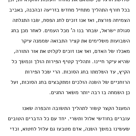
בכל חורף התהליך מתחיל מחדש בזריעה ובהכנה, באביב
הצמיחה פורצת, ואז אנו זוכים לחג הפסח, שבו התגלתה
סגולת ישראל, שבחר בנו ה’ מכל העמים. לאחר מכן בחג
השבועות משלימים את קציר התבואה שממנה עיקר
מאכלו של האדם, ואז אנו זוכים לקלוט את אור התורה,
שהיא עיקר חיינו. ותהליך קטיף הפירות הולך ונמשך כל
הקיץ, עד השלמתו בחג הסוכות. הרי שכל הפירות
הרוחניים של השנה הולכים ומתקבצים בחג הסוכות, ועל
כן השמחה בו רבה יותר משאר החגים.
המעגל הקצר קשור לתהליך התשובה והכפרה שאנו
עוברים בחודשי אלול ותשרי. יחד עם כל הדברים הטובים
שעשינו במשך השנה, אדם מטבעו גם עלול לחטוא, וכדי