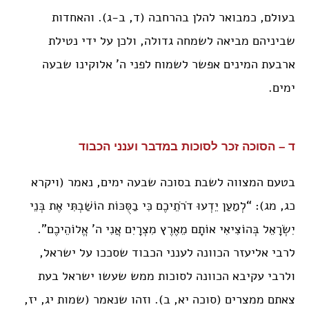
בעולם, כמבואר להלן בהרחבה (ד, ב-ג). והאחדות
שביניהם מביאה לשמחה גדולה, ולכן על ידי נטילת
ארבעת המינים אפשר לשמוח לפני ה’ אלוקינו שבעה
ימים.
ד – הסוכה זכר לסוכות במדבר וענני הכבוד
בטעם המצווה לשבת בסוכה שבעה ימים, נאמר (ויקרא
כג, מג): “לְמַעַן יֵדְעוּ דֹרֹתֵיכֶם כִּי בַסֻּכּוֹת הוֹשַׁבְתִּי אֶת בְּנֵי
יִשְׂרָאֵל בְּהוֹצִיאִי אוֹתָם מֵאֶרֶץ מִצְרָיִם אֲנִי ה’ אֱלוֹהֵיכֶם”.
לרבי אליעזר הכוונה לענני הכבוד שסככו על ישראל,
ולרבי עקיבא הכוונה לסוכות ממש שעשו ישראל בעת
צאתם ממצרים (סוכה יא, ב). וזהו שנאמר (שמות יג, יז,