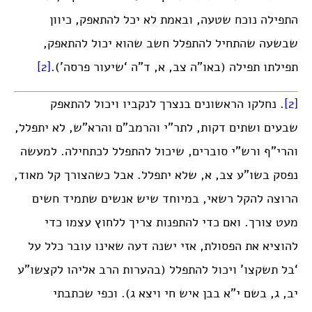
התפילה נוכח שטעה, ובאמת לא יכל להתאפק, כיוון
שבשעה שהתחיל להתפלל חשב שהוא יכול להתאפק,
תפילתו תפילה (באו”ה צב, א, ד”ה ‘שיעור פרסה’).
[2]
[2]
. נחלקו הראשונים בנצרך לנקביו ויכול להתאפק
שבעים ושתים דקות, לתר”י והרמב”ם והרא”ש, לא יתפלל,
והרי”ף ורש”י סוברים, שיכול להתפלל לכתחילה. למעשה
נפסק בשו”ע צב, א, שלא יתפלל. אבל כשהצורך קל מאוד,
הרוצה להקל רשאי, במיוחד שיש אנשים שתמיד חשים
מעט צורך. ואם כדי להתפנות צריך ללחוץ עצמו כדי
להוציא את הפסולת, אזי ישנה דעה שאינו עובר כלל על
‘בל תשקצו’ ויכול להתפלל (בהערות הרב אליהו לקצשו”ע
יב, ג, בשם י”א בבן איש חי ויצא ג). וכפי שכתבתי