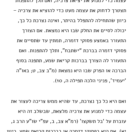
עצמה כדי למנוע את יציאת צרכיה, ואם תלך להתפנות
תצטרך לדחוק את עצמה מעט כדי להוציא את צרכיה –
כיוון שהתחילה להתפלל בהיתר, ואינה נצרכת כל כך,
יכולה לסיים את החלק שבו היא נמצאת. אם הצורך
התעורר באמצע פסוקי דזמרה, תמתין עד שתסיים את
פסוקי דזמרה בברכת “ישתבח”, ותלך להתפנות. ואם
התעורר לה הצורך בברכות קריאת שמע, תתפנה בסוף
הברכה או הפרק שבו היא נמצאת (מ”ב צב, ט; באו”ה
‘יעמיד’, פניני הלכה תפילה ה, 10).
ואם היא כל כך נצרכת, עד שהיא ממש צריכה לעצור את
עצמה כדי למנוע את צרכיה מלצאת, שבשלב זה היא
עוברת על ‘בל תשקצו’ (רמ”א צב, ב, עפ”י שו”ע הרב ג,
יא). אם היא בפסוקי דזמרה או בברכות קריאת שמע, כיוון