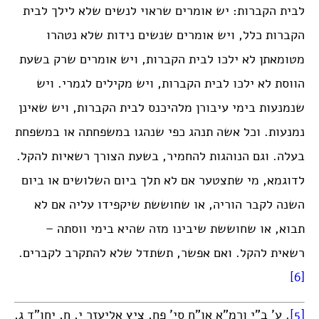
לבית הקברות: יש אומרים שראוי לנשים שלא לילך לבית
הקברות כלל, ויש אומרים שנשים נידות שלא נטהרו
מטומאתן לא ילכו לבית הקברות, ויש אומרים שרק בשעת
הווסת לא ילכו לבית הקברות, ויש מקילים לגמרי. ויש
שנמנעות בימי עיבורן מלהיכנס לבית הקברות, ויש שאינן
נמנעות. וכל אשה תנהג כפי שנהגו במשפחתה או במשפחת
בעלה. וגם הנוהגות להחמיר, בשעת הצורך רשאיות להקל.
לדוגמא, מי שתצטער אם לא תלך ביום השלושים או ביום
השנה לקבר הוריה, או שחוששת שיקפידו עליה אם לא
תבוא, או שחוששת שיבינו מזה שהיא בימי ווסתה –
רשאית להקל. ואם אפשר, תשתדל שלא להתקרב לקברים.
[6]
[5]
. ע’ ב”י ורמ”א או”ח סי’ פח, ציץ אליעזר י, ח, יחו”ד ג,