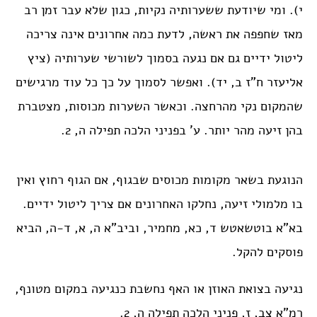
י). ומי שיודעת ששערותיה נקיות, כגון שלא עבר זמן רב
מאז שחפפה את ראשה, לדעת כמה אחרונים אינה צריכה
ליטול ידיים גם אם נגעה בסמוך לשורשי שערותיה (ציץ
אליעזר ח”ז ב, יד). ואפשר לסמוך על כך כל עוד מרגישים
שהמקום נקי מהרחצה. וכאשר השערות מכוסות, מצטברת
בהן זיעה מהר יותר. ע’ בפניני הלכה תפילה ה, 2.
הנוגעת בשאר מקומות מכוסים שבגוף, אם הגוף רחוץ ואין
בו מלמולי זיעה, נחלקו האחרונים אם צריך ליטול ידיים.
בא”א בוטשאטש ד, כא, מחמיר, וביב”א ה, א, ד-ה, הביא
פוסקים להקל.
נגיעה בצואת האוזן או האף נחשבת כנגיעה במקום מטונף,
רמ”א צב, ז, פניני הלכה תפילה ה, 2.