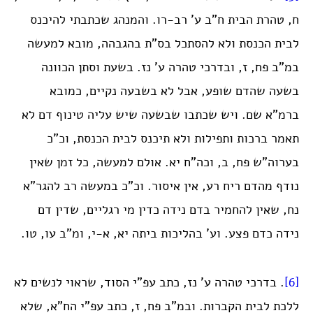
ח, טהרת הבית ח”ב ע’ רב-רו. והמנהג שכתבתי להיכנס
לבית הכנסת ולא להסתכל בס”ת בהגבהה, מובא למעשה
במ”ב פח, ז, ובדרכי טהרה ע’ נז. בשעת וסתן הכוונה
בשעה שהדם שופע, אבל לא בשבעה נקיים, כמובא
ברמ”א שם. ויש שכתבו שבשעה שיש עליה טינוף דם לא
תאמר ברכות ותפילות ולא תיכנס לבית הכנסת, וכ”כ
בערוה”ש פח, ב, וכה”ח יא. אולם למעשה, כל זמן שאין
נודף מהדם ריח רע, אין איסור. וכ”כ במעשה רב להגר”א
נח, שאין להחמיר בדם נידה כדין מי רגליים, שדין דם
נידה כדם פצע. וע’ בהליכות ביתה יא, א-י, ומ”ב עו, טו.
[6]
. בדרכי טהרה ע’ נז, כתב עפ”י הסוד, שראוי לנשים לא
ללכת לבית הקברות. ובמ”ב פח, ז, כתב עפ”י הח”א, שלא