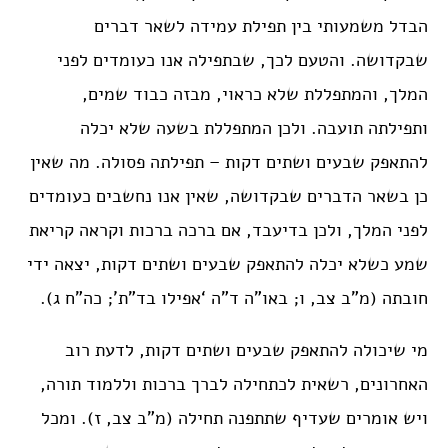
הבדל משמעותי בין תפילת עמידה לשאר דברים
שבקדושה. והטעם לכך, שבתפילה אנו כעומדים לפני
המלך, והמתפללת שלא כראוי, מבזה כבוד שמים,
ותפילתה תועבה. ולכן המתפללת בשעה שלא יכלה
להתאפק שבעים ושתים דקות – תפילתה פסולה. מה שאין
כן בשאר הדברים שבקדושה, שאין אנו נחשבים כעומדים
לפני המלך, ולכן בדיעבד, אם ברכה ברכות וקראה קריאת
שמע כשלא יכלה להתאפק שבעים ושתים דקות, יצאה ידי
חובתה (מ”ב צב, ו; באו”ה ד”ה ‘אפילו בד”ת’; כה”ח ג).
מי שיכולה להתאפק שבעים ושתים דקות, לדעת רוב
האחרונים, רשאית לכתחילה לברך ברכות וללמוד תורה,
ויש אומרים שעדיף שתתפנה תחילה (מ”ב צב, ז). ומכל