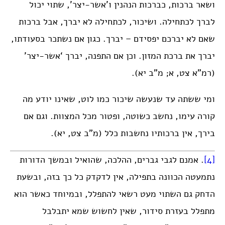
ושאר ברכות, כברכות הנהנין ו’אשר-יצר’, שתוי יכול
לברך לכתחילה. ושיכור, לכתחילה לא יברך, אבל ברכות
שאם לא יברכם יפסידם – יברך. כגון אם נשתכר בסעודתו,
יברך את ברכת המזון. וכן אם התפנה, יברך ‘אשר-יצר’
(רמ”א צט, א; מ”ב יא).
ומי ששתה עד שנעשה שיכור כמו לוט, שאינו יודע מה
קורה עימו, נחשב כשוטה, ופטור מכל המצוות. וגם אם
בירך, אין ברכותיו נחשבות כלל (מ”ב צט, יא).
[4]
. אמנם לגבי גברים, ההלכה, שהואיל ובמשך הדורות
נתמעטה הכוונה בתפילה, אין לדקדק כל כך בזה, ובשעת
הדחק גם השתוי מעט רשאי להתפלל, ובמיוחד כאשר הוא
מתפלל בעזרת סידור, שאין לחשוש שמא יתבלבל