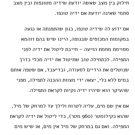
חילוק בין מצב שאשה יודעת שידיה מטונפות ובין מצב
סתמי שאינה יודעת אם ידיה טונפו.
אם ידוע לה שידיה טונפו, כגון שהתפנתה או נגעה
במקומות המכוסים שבגופה, היינו שיש בהם זוהמא
מסוימת מחמת הזיעה – חייבת ליטול את ידיה לפני
התפילה. לכתחילה טוב שתיטול את ידיה מכלי כדרך
שנוטלים את הידיים לסעודה, ובדיעבד, אם שטפה אותם
במים ללא כלי, יצאה ידי מצוות ההכנה לתפילה, מפני
שהעיקר הוא שיהיו ידיה נקיות לקראת התפילה.
אם אין שם מים, עליה לטרוח ולילך עד למרחק של מיל,
שהוא כקילומטר (960 מטר), כדי ליטול את ידיה לקראת
התפילה. ואם גם במרחק של מיל אין מים, או שיש מים