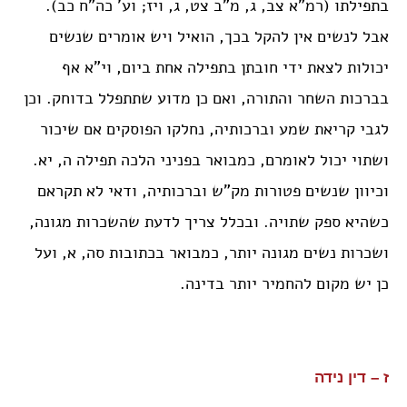
בתפילתו (רמ”א צב, ג, מ”ב צט, ג, ויז; וע’ כה”ח כב).
אבל לנשים אין להקל בכך, הואיל ויש אומרים שנשים
יכולות לצאת ידי חובתן בתפילה אחת ביום, וי”א אף
בברכות השחר והתורה, ואם כן מדוע שתתפלל בדוחק. וכן
לגבי קריאת שמע וברכותיה, נחלקו הפוסקים אם שיכור
ושתוי יכול לאומרם, כמבואר בפניני הלכה תפילה ה, יא.
וכיוון שנשים פטורות מק”ש וברכותיה, ודאי לא תקראם
כשהיא ספק שתויה. ובכלל צריך לדעת שהשכרות מגונה,
ושכרות נשים מגונה יותר, כמבואר בכתובות סה, א, ועל
כן יש מקום להחמיר יותר בדינה.
ז – דין נידה