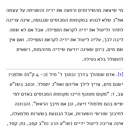
מי שיצאה מהשירותים ורחצה את ידיה והשגיחה על עצמה
אח”כ שלא לנגוע במקומות המכוסים שבגופה, אינה צריכה
לחזור וליטול את ידיה לקראת התפילה. אבל אם לא שמה
ליבה לכך, עליה ליטול את ידיה לקראת התפילה. ואם אין
שם מים, כיוון שאינה יודעת שידיה מזוהמות, רשאית
להתפלל בלא נטילה.
[1]
. אדם שמהלך בדרך ובתוך ד’ מיל (כ- 4 ק”מ) שלפניו
ישנם מים, צריך לילך אליהם ואח”כ יתפלל. וכתב בשו”ע
צב, ז: “מקום מטונף היינו מקומות המכוסים באדם לפי
שיש בהם מלמולי זיעה, וכן אם חיכך הראש”. והכוונה
לחיכוך שורשי השערות, אבל הנוגעת בשערות מלמעלה,
אינה צריכה ליטול ידיים (שו”ע הרב ומ”ב קסב, נח; קסד,