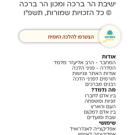
ישיבת הר ברכה ומכון הר ברכה
© כל הזכויות שמורות, תשפ”ו
הצטרפו להלכה היומית
אודות
המחבר - הרב אליעזר מלמד
הסדרה - פניני הלכה
אודות האתר ונגישות
תורמים לפניני הלכה
רבנים מברכים
מה נלמד?
בין אדם לחברו
זוגיות ומשפחה
העם והארץ
בין אדם למקום
שבת ומועדים
שימושי
אפליקצייה לאנדרואיד
אפליקצייה לאייפון