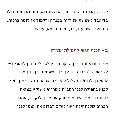
לגבי לימוד תורה וברכות, הנוגעת במקומות מכוסים יכולה
בדיעבד לשפשף את ידיה בבגדה וללמוד או לומר ברכות,
כמבואר בשו”ע ד, כג, ומ”ב ד, סא, עי”ש.
ב – הכנת הגוף לתפילת עמידה
אמרו חכמים: הנצרך לנקביו, בין לגדולים ובין לקטנים –
אל יתפלל (ברכות כג, א). שני טעמים לכך: א) מפני
שהצורך להתפנות עלול להטריד את הכוונה. ב) אין ראוי
לבוא בתפילה לפני הקב”ה כשהגוף משוקץ בצואה
שבתוכו. ואף כשהוא מסופק אם צריך לנקביו, אמרו
חכמים שלכתחילה ראוי לאדם לבדוק את עצמו לפני