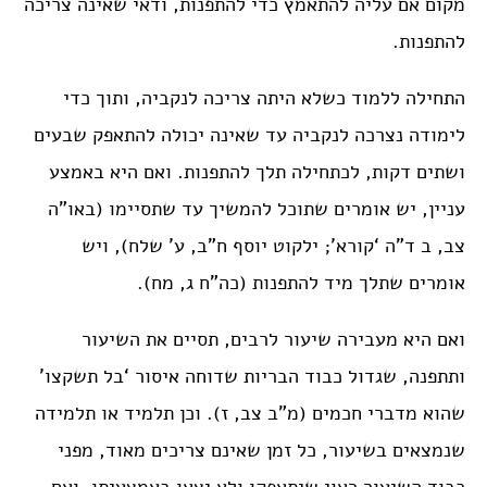
מקום אם עליה להתאמץ כדי להתפנות, ודאי שאינה צריכה
להתפנות.
התחילה ללמוד כשלא היתה צריכה לנקביה, ותוך כדי
לימודה נצרכה לנקביה עד שאינה יכולה להתאפק שבעים
ושתים דקות, לכתחילה תלך להתפנות. ואם היא באמצע
עניין, יש אומרים שתוכל להמשיך עד שתסיימו (באו”ה
צב, ב ד”ה ‘קורא’; ילקוט יוסף ח”ב, ע’ שלח), ויש
אומרים שתלך מיד להתפנות (כה”ח ג, מח).
ואם היא מעבירה שיעור לרבים, תסיים את השיעור
ותתפנה, שגדול כבוד הבריות שדוחה איסור ‘בל תשקצו’
שהוא מדברי חכמים (מ”ב צב, ז). וכן תלמיד או תלמידה
שנמצאים בשיעור, כל זמן שאינם צריכים מאוד, מפני