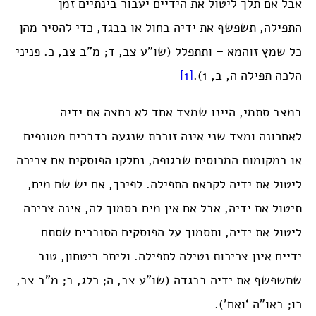
אבל אם תלך ליטול את הידיים יעבור בינתיים זמן
התפילה, תשפשף את ידיה בחול או בבגד, כדי להסיר מהן
כל שמץ זוהמא – ותתפלל (שו”ע צב, ד; מ”ב צב, כ. פניני
הלכה תפילה ה, ב, 1).
[1]
במצב סתמי, היינו שמצד אחד לא רחצה את ידיה
לאחרונה ומצד שני אינה זוכרת שנגעה בדברים מטונפים
או במקומות המכוסים שבגופה, נחלקו הפוסקים אם צריכה
ליטול את ידיה לקראת התפילה. לפיכך, אם יש שם מים,
תיטול את ידיה, אבל אם אין מים בסמוך לה, אינה צריכה
ליטול את ידיה, ותסמוך על הפוסקים הסוברים שסתם
ידיים אינן צריכות נטילה לתפילה. וליתר ביטחון, טוב
שתשפשף את ידיה בבגדה (שו”ע צב, ה; רלג, ב; מ”ב צב,
כו; באו”ה ‘ואם’).