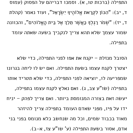
התפילה (ברכות טו, א). וסמכו דבריהם על הפסוק (עמוס
ד, יב): “הִכּוֹן לִקְרַאת אֱלוֹהֶיךָ יִשְׂרָאֵל”, ועוד נאמר (קהלת
ד, יז): “שְׁמֹר רַגְלְךָ כַּאֲשֶׁר תֵּלֵךְ אֶל בֵּית הָאֱלוֹהִים”, והכוונה
שמור עצמך שלא תהא צריך לנקביך בשעה שאתה עומד
בתפילה.
הסובל מנזלת – יקנח את אפו לפני התפילה, כדי שלא
יצטרך לקנח עצמו בשעת התפילה. ואם יש לו ליחה בגרונו
שמפריעה לו, יוציאה לפני התפילה, כדי שלא תטריד אותו
בתפילה (שו”ע צב, ג). ואם נאלץ לקנח עצמו בתפילה,
יעשה זאת בצורה המנומסת ביותר. ואם צריך לפהק – יניח
ידו על פיו, מפני שאדם העומד בתפילה צריך להיזהר
מאוד בכבוד שמים, וכל מה שנחשב כלא מנומס בפני בני
אדם, אסור בשעת התפילה (ע’ שו”ע צז, א-ב).