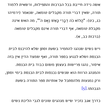
אשה נידה חייבת בכל הברכות והתפילות, ורשאית ללמוד
תורה, שאין דברי תורה מקבלים טומאה, שנאמר (ירמיהו
כג, כט): “הֲלוֹא כֹה דְבָרִי כָּאֵשׁ נְאֻם ה'”, מה האש אינה
מקבלת טומאה, אף דברי תורה אינם מקבלים טומאה
(ברכות כב, א).
ויש נשים שנהגו להחמיר בשעת וסתן שלא להיכנס לבית
הכנסת ושלא לנגוע בספר תורה, ואף שמצד הדין אין בזה
איסור, נהגו פרישות בעצמן משום כבוד בית הכנסת.
והמנהג הרווח הוא שנשים נכנסות לבית הכנסת בימי וסתן,
ורק נמנעות מלהסתכל על אותיות ספר התורה בשעת
הגבהתו.
[5]
כדרך אגב נזכיר שיש מנהגים שונים לגבי הליכת נשים