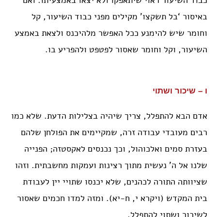
כבוד השיעור ראוי שיתאפקו ולא יצאו באמצעיתו. ואם
באיסור ‘בל תשקצו’ מקילים מפני כבוד השיעור, קל
וחומר שיש להימנע ככל האפשר מלהיכנס ולצאת באמצע
השיעור, וקל וחומר שאסור לפטפט ולהפריע בו.
ו – שיכור ושתוי
אדם הבא להתפלל, צריך שיהיה בצלילות הדעת. שלא כמו
רבים מעובדי עבודה זרה, שמקיימים את הפולחן שלהם
בעזרת סמים ואלכוהול, וכך נכנסים לאקסטזה; הפנייה
שלנו אל ה’ נעשית מתוך רצינות ועמקות מחשבתית. וזהו
שציוותה התורה לכהנים, שלא יכנסו שתויי יין לעבודת
בית המקדש (ויקרא י, ח-יא). ומזה למדו חכמים שאסור
לשיכור ושתוי להתפלל.