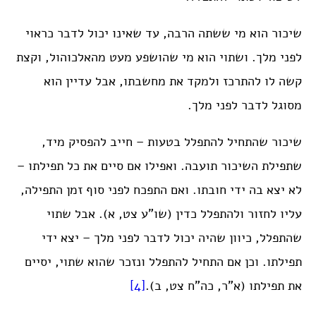
שיכור הוא מי ששתה הרבה, עד שאינו יכול לדבר כראוי
לפני מלך. ושתוי הוא מי שהושפע מעט מהאלכוהול, וקצת
קשה לו להתרכז ולמקד את מחשבתו, אבל עדיין הוא
מסוגל לדבר לפני מלך.
שיכור שהתחיל להתפלל בטעות – חייב להפסיק מיד,
שתפילת השיכור תועבה. ואפילו אם סיים את כל תפילתו –
לא יצא בה ידי חובתו. ואם התפכח לפני סוף זמן התפילה,
עליו לחזור ולהתפלל כדין (שו”ע צט, א). אבל שתוי
שהתפלל, כיוון שהיה יכול לדבר לפני מלך – יצא ידי
תפילתו. וכן אם התחיל להתפלל ונזכר שהוא שתוי, יסיים
את תפילתו (א”ר, כה”ח צט, ב).
[4]