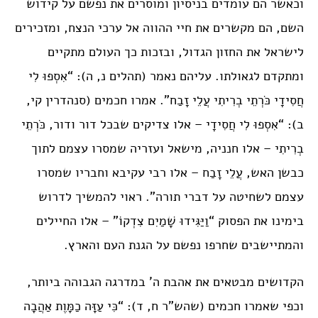
וכאשר הם עומדים בניסיון ומוסרים את נפשם על קידוש
השם, הם מקשרים את חיי ההווה אל ערכי הנצח, ומזכירים
לישראל את החזון הגדול, ובזכות כך העולם מתקיים
ומתקדם לגאולתו. עליהם נאמר (תהלים נ, ה): “אִסְפוּ לִי
חֲסִידָי כֹּרְתֵי בְרִיתִי עֲלֵי זָבַח”. אמרו חכמים (סנהדרין קי,
ב): “אִסְפוּ לִי חֲסִידָי – אלו צדיקים שבכל דור ודור, כֹּרְתֵי
בְרִיתִי – אלו חנניה, מישאל ועזריה שמסרו עצמם לתוך
כבשן האש, עֲלֵי זָבַח – אלו רבי עקיבא וחבריו שמסרו
עצמם לשחיטה על דברי תורה”. ראוי להמשיך לדרוש
בימינו את הפסוק “וַיַּגִּידוּ שָׁמַיִם צִדְקוֹ” – אלו החיילים
והמתיישבים שחרפו נפשם על הגנת העם והארץ.
הקדושים מבטאים את אהבת ה’ במדרגה הגבוהה ביותר,
וכפי שאמרו חכמים (שהש”ר ח, ד): “כִּי עַזָּה כַמָּוֶת אַהֲבָה