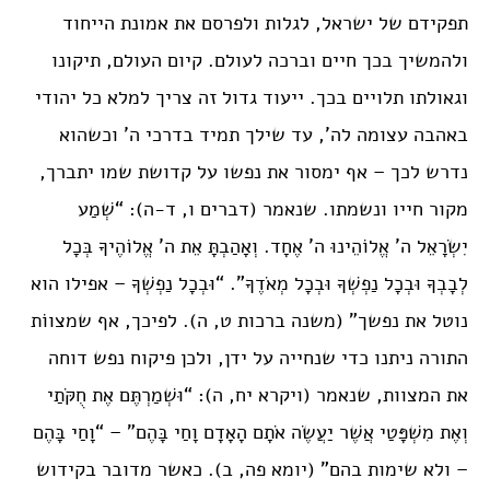
תפקידם של ישראל, לגלות ולפרסם את אמונת הייחוד
ולהמשיך בכך חיים וברכה לעולם. קיום העולם, תיקונו
וגאולתו תלויים בכך. ייעוד גדול זה צריך למלא כל יהודי
באהבה עצומה לה’, עד שילך תמיד בדרכי ה’ וכשהוא
נדרש לכך – אף ימסור את נפשו על קדושת שמו יתברך,
מקור חייו ונשמתו. שנאמר (דברים ו, ד-ה): “שְׁמַע
יִשְׂרָאֵל ה’ אֱלוֹהֵינוּ ה’ אֶחָד. וְאָהַבְתָּ אֵת ה’ אֱלוֹהֶיךָ בְּכָל
לְבָבְךָ וּבְכָל נַפְשְׁךָ וּבְכָל מְאֹדֶךָ”. “וּבְכָל נַפְשְׁךָ – אפילו הוא
נוטל את נפשך” (משנה ברכות ט, ה). לפיכך, אף שמצווֹת
התורה ניתנו כדי שנחייה על ידן, ולכן פיקוח נפש דוחה
את המצוות, שנאמר (ויקרא יח, ה): “וּשְׁמַרְתֶּם אֶת חֻקֹּתַי
וְאֶת מִשְׁפָּטַי אֲשֶׁר יַעֲשֶׂה אֹתָם הָאָדָם וָחַי בָּהֶם” – “וָחַי בָּהֶם
– ולא שימות בהם” (יומא פה, ב). כאשר מדובר בקידוש