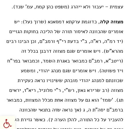
עצמית – יעבור ולא ייהרג (משפט כהן קמח, עמ’ שנד).
מצווה קלה
, כדוגמת ערקתא דמסאנא (שרוך נעל): יש
אומרים שהכוונה לאיסור תורה של הליכה בחוקות הגויים
(יד רמ”ה, רא”ה, ב”י בדעת רי”ף ורמב”ם, וכן הבינו רבים
מהרא”ש). ויש אומרים שגם מצווה דרבנן בכלל זה
(ריטב”א, רמב”ם כמבואר באגרת השמד, וכמבואר בפר”ח
ויד פשוטה). ויש אומרים שגם מנהג יהודי, ומשמע
שכוונתם למנהג יהודי מובהק ששינויו נראה כעקירת
מצווה (רב שרירא גאון, רש”י, ר”י מלוניל, ריא”ז, יראים
תג). ‘שמד’ הוא גם על מצווה אחת מכלל המצוות, כמבואר
ברמב”ם יסה”ת ה, ג (אך נראה שזה בתנאי שהכוונה
פתח סרגל
להעביר על כל התורה, להלן הערה 7). כאשר גזירת השמד