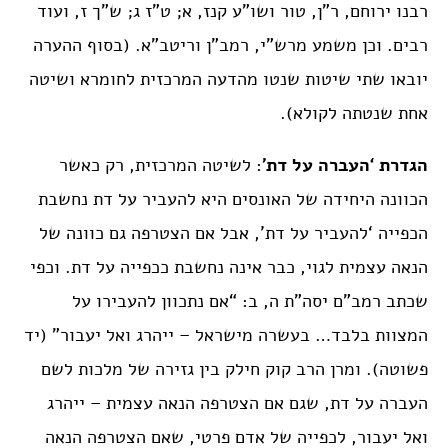
רבנו ירוחם, ר”ן, טור ושו”ע קנז, א; ט”ז ג; ש”ך ז, ועוד
רבים. וכן משמע מרש”י, רמב”ן וריטב”א. (בסוף ההערה
יובאו שתי שיטות שנטו מהדעה המרכזית לחומרא ושיטה
אחת שנטתה לקולא).
הגדרת ‘העברה על דת’
: לשיטה המרכזית, רק כאשר
הכוונה היחידה של האונסים היא להעביר על דת נחשבת
הכפייה ‘להעביר על דת’, אבל אם הצטרפה גם כוונה של
הנאה עצמית לגוי, כבר אינה נחשבת ככפייה על דת. וכפי
שכתב רמב”ם יסה”ת ה, ב: “אם נתכוון להעבירו על
המצוות בלבד… בעשרה מישראל – ייהרג ואל יעבור” (יד
פשוטה). ומרן הרב קוק חילק בין גזירה של מלכות לשם
העברה על דת, שגם אם הצטרפה הנאה עצמית – ייהרג
ואל יעבור, לכפייה של אדם פרטי, שאם הצטרפה הנאה