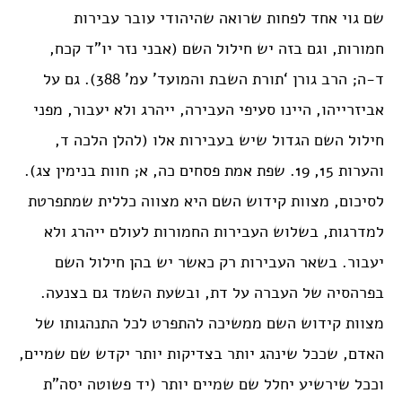
שם גוי אחד לפחות שרואה שהיהודי עובר עבירות
חמורות, וגם בזה יש חילול השם (אבני נזר יו”ד קכח,
ד-ה; הרב גורן ‘תורת השבת והמועד’ עמ’ 388). גם על
אביזרייהו, היינו סעיפי העבירה, ייהרג ולא יעבור, מפני
חילול השם הגדול שיש בעבירות אלו (להלן הלכה ד,
והערות 15, 19. שפת אמת פסחים כה, א; חוות בנימין צג).
לסיכום, מצוות קידוש השם היא מצווה כללית שמתפרטת
למדרגות, בשלוש העבירות החמורות לעולם ייהרג ולא
יעבור. בשאר העבירות רק כאשר יש בהן חילול השם
בפרהסיה של העברה על דת, ובשעת השמד גם בצנעה.
מצוות קידוש השם ממשיכה להתפרט לכל התנהגותו של
האדם, שככל שינהג יותר בצדיקות יותר יקדש שם שמיים,
וככל שירשיע יחלל שם שמיים יותר (יד פשוטה יסה”ת