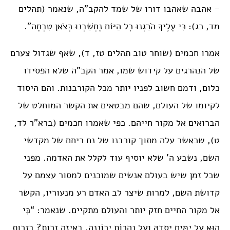
– אהבה שאהבו דורו של שמד להקב”ה, שנאמר (תהלים
מד, כג): כִּי עָלֶיךָ הֹרַגְנוּ כָל הַיּוֹם נֶחְשַׁבְנוּ כְּצֹאן טִבְחָה”.
אמרו חכמים (שוחר טוב תהלים טז, ד), שאף שגדול צערם
של הנהרגים על קידוש שמו, אמר הקב”ה שלא הפסידו
כלום, ודמם חשוב לפניו יותר מכל הקורבנות. והם היסוד
לקיומו של העולם, שהם מבטאים את הקשר המוחלט של
הברואים אל מקור חייהם. כפי שאמרו חכמים (ברא”ר לד,
ט), שכאשר עלה מתוך קורבנו של נח ריחם של מקדשי
השם, נשבע ה’ שלא יוסיף עוד לקלל את האדמה. מפני
שכל זמן שיש בעולם אנשים שמוכנים למסור עצמם על
קדושת השם, למרות שיצר לב האדם רע מנעוריו, הקשר
אל מקור החיים חזק יותר והעולם מתקיים. שנאמר: “כִּי
הוּא עַל יַמִּים יְסָדָהּ וְעַל נְהָרוֹת יְכוֹנְנֶהָ, באיזה זכות? בזכות