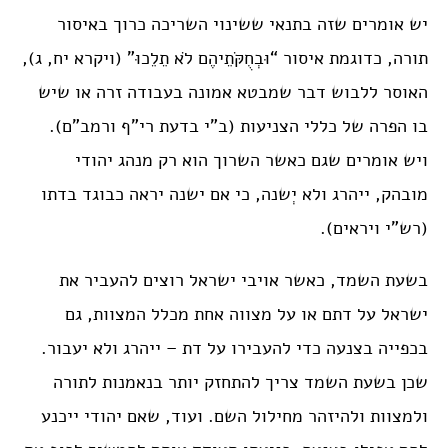
יש אומרים שזה בתנאי ששינוי השריכה כרוך באיסור
תורה, כדוגמת איסור “וּבְחֻקֹּתֵיהֶם לֹא תֵלֵכוּ” (ויקרא יח, ג),
האוסר ללבוש דבר שמבטא אמונה בעבודה זרה או שיש
בו הפרה של כללי הצניעות (ב”י בדעת רי”ף ורמב”ם).
ויש אומרים שגם כאשר השרוך הוא רק מנהג יהודי
מובהק, ייהרג ולא יְשנה, כי אם ישנה יראה כבוגד בדתו
(רש”י ויראים).
בשעת השמד, כאשר אויבי ישראל רוצים להעביר את
ישראל על דתם או על מצווה אחת מכלל המצוות, גם
בכפייה בצנעה כדי להעבירו על דת – ייהרג ולא יעבור.
שכן בשעת השמד צריך להתחזק יותר בנאמנות לתורה
ולמצוות ולהיזהר מחילול השם. ועוד, שאם יהודי ייכנע