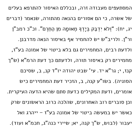
המסתעפים מעבודה זרה, ובכללם האיסור להתרפא בעלים
של אשרה, כי הם אסורים בהנאה מהתורה, שנאמר (דברים
יג, יח): “וְלֹא יִדְבַּק בְּיָדְךָ מְאוּמָה מִן הַחֵרֶם”. וכ”כ רמב”ן
ור”ן. ולריב”ש יש להחמיר אף באיסור הנאה מדרבנן.
ולדעת רבים, המחמירים גם בלא ביטוי של אמונה בע”ז,
מחמירים רק באיסור תורה, ולדעתם כך דעת הרמ”א (ש”ך
קנז, י; גר”א יד. עי’ שבט יהודה יו”ד קנ, ב, שסיכם
הסוגיה). בשו”ע קנה, ב, הזכיר דעת המחמירים כיש
אומרים, ודעת המקילים כדעת סתם שהיא הדעה העיקרית.
וכן סוברים רוב האחרונים, שהלכה כרוב הראשונים שרק
כאשר יש במעשה ביטוי של אמונה בע”ז – ייהרג ואל
יעבור (לבוש, ש”ך קנה, יא; שיירי כנה”ג, חכמ”א ועוד).