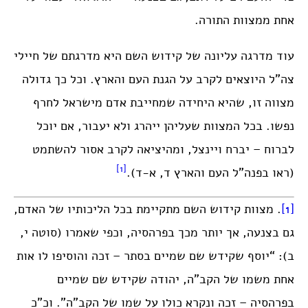
אחת ממצוות התורה.
עוד מדרגה עליונה של קידוש השם היא מדרגתם של חיילי
צה”ל היוצאים לקרב על הגנת העם והארץ. וכל כך גדולה
מצווה זו, שהיא היחידה שמחייבת אדם מישראל לחרף
נפשו. בכל המצוות שעליהן ייהרג ולא יעבור, אם יוכל
לברוח – יברח ויינצל, ומהיציאה לקרב אסור להשתמט
[1]
(ראו בפנה”ל העם והארץ ד, א-ד).
[1]
. מצוות קידוש השם מתקיימת בכל הליכותיו של האדם,
גם בצנעה, אך יותר מכך בפרהסיה, וכפי שאמרו (סוטה י,
ב): “יוסף שקידש שם שמיים בסתר – זכה והוסיפו לו אות
אחת משמו של הקב”ה, יהודה שקידש שם שמיים
בפרהסיה – זכה ונקרא כולו על שמו של הקב”ה”. וכ”כ