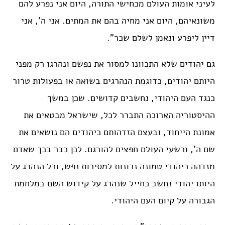
לעיני אומות העולם מכחישי התורה, היום אני נפרע להם
משונאיהם, היום אני מחיה בהם את המתים. אני ה’, אני
דיין ליפרע ונאמן לשלם שכר”.
גם יהודים שלא התכוונו למסור את נפשם ונהרגו רק מפני
היותם יהודים, כדוגמת הנהרגים בשואה או בפעולות טרור
כנגד העם היהודי, נחשבים קדושים. שכן במשך
ההיסטוריה הארוכה התברר לכל, שישראל מבטאים את
אמונת הייחוד, ובעצם הזדהותם כיהודים הם נושאים את
שם ה’, ורשעי העולם חפצים להורגם. לכן כבר בכך שאדם
מזדהה כיהודי טמונה נכונות למסירות נפש, וכל הנהרג על
היותו יהודי נחשב כחייל שנהרג על קידוש השם במלחמת
הגבורה על קיום העם היהודי.