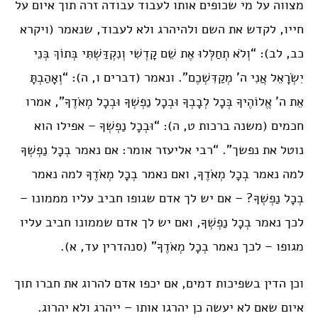
מצווה על מי שכופים אותו לעבוד עבודה זרה תוך איום על
חייו, לקדש את השם ולהיהרג ולא לעבוד, שנאמר (ויקרא
כב, לב): “וְלֹא תְחַלְּלוּ אֶת שֵׁם קָדְשִׁי וְנִקְדַּשְׁתִּי בְּתוֹךְ בְּנֵי
יִשְׂרָאֵל אֲנִי ה’ מְקַדִּשְׁכֶם”. ונאמר (דברים ו, ה): “וְאָהַבְתָּ
אֵת ה’ אֱלוֹהֶיךָ בְּכָל לְבָבְךָ וּבְכָל נַפְשְׁךָ וּבְכָל מְאֹדֶךָ”, אמרו
חכמים (משנה ברכות ט, ה): “וּבְכָל נַפְשְׁךָ – אפילו הוא
נוטל את נפשך”. “רבי אליעזר אומר: אם נאמר בְכָל נַפְשְׁךָ
למה נאמר בְכָל מְאֹדֶךָ, ואם נאמר בְכָל מְאֹדֶךָ למה נאמר
בְכָל נַפְשְׁךָ? – אם יש לך אדם שגופו חביב עליו מממונו –
לכך נאמר בְכָל נַפְשְׁךָ, ואם יש לך אדם שממונו חביב עליו
מגופו – לכך נאמר בְכָל מְאֹדֶךָ” (סנהדרין עד, א).
וכן הדין בשפיכות דמים, אם יכפו אדם להרוג את חברו תוך
איום שאם לא יעשה כן יהרגו אותו – ייהרג ולא יהרוג.