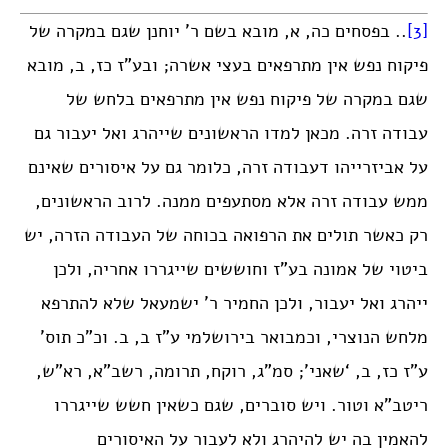
[3]
.. בפסחים כה, א, מובא בשם ר’ יוחנן שגם במקרה של
פיקוח נפש אין מתרפאים בעצי אשרה; ובע”ז כז, ב, מובא
שגם במקרה של פיקוח נפש אין מתרפאים בלחש של
עבודה זרה. מכאן למדו הראשונים שייהרג ואל יעבור גם
על אביזרייהו דעבודה זרה, כלומר גם על איסורים שאינם
ממש עבודה זרה אלא מסתעפים ממנה. לרוב הראשונים,
רק כאשר תולים את הרפואה בכוחה של העבודה הזרה, יש
ביטוי של אמונה בע”ז וחוששים שייגררו אחריה, ולכן
ייהרג ואל יעבור, ולכן החמיר ר’ ישמעאל שלא להתרפא
מלחש הנוצרי, וכמבואר בירושלמי ע”ז ב, ב. וכ”כ תוס’
ע”ז כז, ב, ‘שאני’; סמ”ג, רוקח, תרומה, רשב”א, רא”ש,
ריטב”א וטור. ויש סוברים, שגם כשאין חשש שייגררו
להאמין בה יש להיהרג ולא לעבור על האיסורים