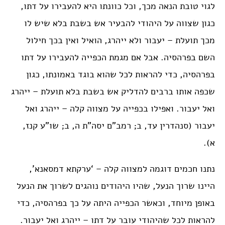
לגוי טובת הנאה מכך, וכל כוונתו היא להעבירו על דתו,
כגון שצווה על היהודי להבעיר אש בשבת בלא שיש לו
מכך תועלת – יעבור ולא ייהרג, הואיל ואין בכך חילול
השם בפרהסיה. אבל אם מגמת הכפייה להעבירו על דתו
בפרהסיה, כדי להראות לכל שהוא בוגד באמונתו, כגון
שכפה אותו ברבים להדליק אש בשבת בלא תועלת – ייהרג
ואל יעבור. ואפילו בכפייה על מצווה קלה – ייהרג ואל
יעבור (סנהדרין עד, ב; רמב”ם יסה”ת ה, ב; שו”ע קנז,
א).
נתנו חכמים דוגמה למצווה קלה – ‘ערקתא דמסאנא’,
היינו שרוך הנעל, שהיו היהודים נוהגים לשרוך את הנעל
באופן מיוחד, וכאשר הכפייה היתה על כך בפרהסיה, כדי
להראות לכל שהיהודי עובר על דתו – ייהרג ואל יעבור.