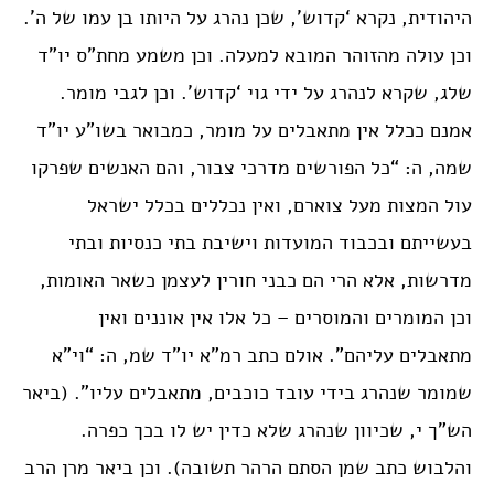
היהודית, נקרא ‘קדוש’, שכן נהרג על היותו בן עמו של ה’.
וכן עולה מהזוהר המובא למעלה. וכן משמע מחת”ס יו”ד
שלג, שקרא לנהרג על ידי גוי ‘קדוש’. וכן לגבי מומר.
אמנם ככלל אין מתאבלים על מומר, כמבואר בשו”ע יו”ד
שמה, ה: “כל הפורשים מדרכי צבור, והם האנשים שפרקו
עול המצות מעל צוארם, ואין נכללים בכלל ישראל
בעשייתם ובכבוד המועדות וישיבת בתי כנסיות ובתי
מדרשות, אלא הרי הם כבני חורין לעצמן כשאר האומות,
וכן המומרים והמוסרים – כל אלו אין אוננים ואין
מתאבלים עליהם”. אולם כתב רמ”א יו”ד שמ, ה: “וי”א
שמומר שנהרג בידי עובד כוכבים, מתאבלים עליו”. (ביאר
הש”ך י, שכיוון שנהרג שלא כדין יש לו בכך כפרה.
והלבוש כתב שמן הסתם הרהר תשובה). וכן ביאר מרן הרב