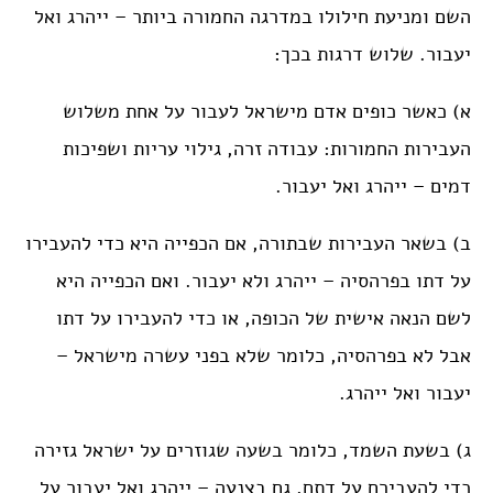
השם ומניעת חילולו במדרגה החמורה ביותר – ייהרג ואל
יעבור. שלוש דרגות בכך:
א) כאשר כופים אדם מישראל לעבור על אחת משלוש
העבירות החמורות: עבודה זרה, גילוי עריות ושפיכות
דמים – ייהרג ואל יעבור.
ב) בשאר העבירות שבתורה, אם הכפייה היא כדי להעבירו
על דתו בפרהסיה – ייהרג ולא יעבור. ואם הכפייה היא
לשם הנאה אישית של הכופה, או כדי להעבירו על דתו
אבל לא בפרהסיה, כלומר שלא בפני עשרה מישראל –
יעבור ואל ייהרג.
ג) בשעת השמד, כלומר בשעה שגוזרים על ישראל גזירה
כדי להעבירם על דתם, גם בצנעה – ייהרג ואל יעבור על