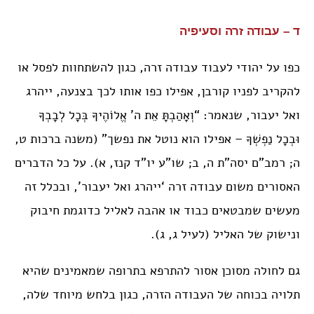
ד – עבודה זרה וסעיפיה
כפו על יהודי לעבוד עבודה זרה, כגון להשתחוות לפסל או
להקריב לפניו קורבן, אפילו כפו אותו לכך בצנעה, ייהרג
ואל יעבור, שנאמר: “וְאָהַבְתָּ אֵת ה’ אֱלוֹהֶיךָ בְּכָל לְבָבְךָ
וּבְכָל נַפְשְׁךָ – אפילו הוא נוטל את נפשך” (משנה ברכות ט,
ה; רמב”ם יסה”ת ה, ב; שו”ע יו”ד קנז, א). על כל הדברים
האסורים משום עבודה זרה ‘ייהרג ואל יעבור’, ובכלל זה
מעשים שמבטאים כבוד או אהבה לאליל כדוגמת חיבוק
ונישוק של האליל (לעיל ג, ג).
גם לחולה מסוכן אסור להתרפא בתרופה שמאמינים שהיא
תלויה בכוחה של העבודה הזרה, כגון בלחש מיוחד שלה,