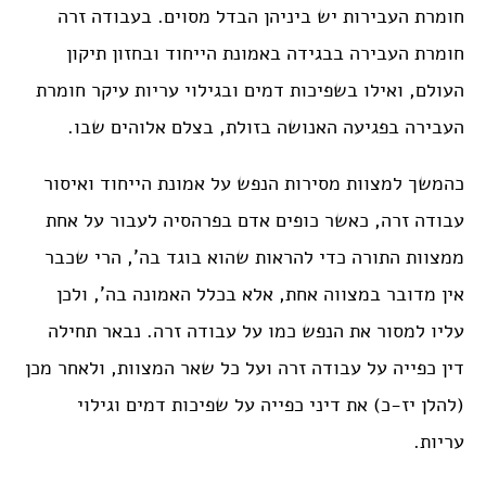
חומרת העבירות יש ביניהן הבדל מסוים. בעבודה זרה
חומרת העבירה בבגידה באמונת הייחוד ובחזון תיקון
העולם, ואילו בשפיכות דמים ובגילוי עריות עיקר חומרת
העבירה בפגיעה האנושה בזולת, בצלם אלוהים שבו.
כהמשך למצוות מסירות הנפש על אמונת הייחוד ואיסור
עבודה זרה, כאשר כופים אדם בפרהסיה לעבור על אחת
ממצוות התורה כדי להראות שהוא בוגד בה’, הרי שכבר
אין מדובר במצווה אחת, אלא בכלל האמונה בה’, ולכן
עליו למסור את הנפש כמו על עבודה זרה. נבאר תחילה
דין כפייה על עבודה זרה ועל כל שאר המצוות, ולאחר מכן
(להלן יז-כ) את דיני כפייה על שפיכות דמים וגילוי
עריות.