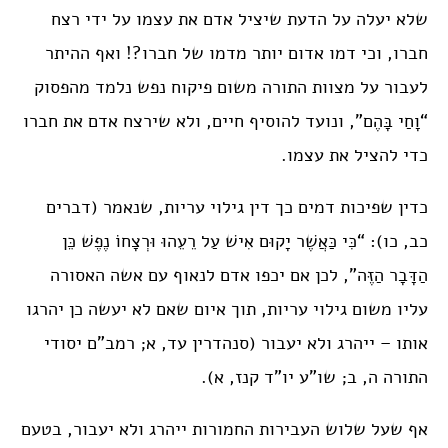
שלא יעלה על הדעת שיציל אדם את עצמו על ידי רצח
חברו, וכי דמו אדום יותר מדמו של חברו?! ואף ההיתר
לעבור על מצוות התורה משום פיקוח נפש נלמד מהפסוק
“וָחַי בָּהֶם”, ונועד להוסיף חיים, ולא שירצח אדם את חברו
כדי להציל את עצמו.
כדין שפיכות דמים כך דין גילוי עריות, שנאמר (דברים
כב, כו): “כִּי כַּאֲשֶׁר יָקוּם אִישׁ עַל רֵעֵהוּ וּרְצָחוֹ נֶפֶשׁ כֵּן
הַדָּבָר הַזֶּה”, לכן אם יכפו אדם לנאוף עם אשה האסורה
עליו משום גילוי עריות, תוך איום שאם לא יעשה כן יהרגו
אותו – ייהרג ולא יעבור (סנהדרין עד, א; רמב”ם יסודי
התורה ה, ב; שו”ע יו”ד קנז, א).
אף שעל שלוש העבירות החמורות ייהרג ולא יעבור, בטעם