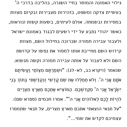
גילוי האמונה והמוסר בחיי השגרה, בהליכה בדרכי ה’
בעשיית צדקה ומשפט, בזהירות מעבירות ובקיום מצוות
במסירות ובשמחה. אולם לעיתים, בשעות קשות ונוראות,
כאשר יהודי נתבע על ידי רשעים לבגוד באמונת ישראל
ולעבור עבירה חמורה שכרוכה בחילול השם, מצוות
קידוש השם מחייבת אותו למסור את נפשו על קדושת
השם ולא לעבור על אותה עבירה חמורה וקשה מנשוא.
שנאמר (ויקרא כב, לא-לג): “וּשְׁמַרְתֶּם מִצְוֹתַי וַעֲשִׂיתֶם
אֹתָם אֲנִי ה’. וְלֹא תְחַלְּלוּ אֶת שֵׁם קָדְשִׁי וְנִקְדַּשְׁתִּי בְּתוֹךְ בְּנֵי
יִשְׂרָאֵל אֲנִי ה’ מְקַדִּשְׁכֶם. הַמּוֹצִיא אֶתְכֶם מֵאֶרֶץ מִצְרַיִם
לִהְיוֹת לָכֶם לֵאלוֹהִים אֲנִי ה'”. אמרו חכמים (ספרא שם):
“על תנאי הוצאתי אתכם מארץ מצרים, על תנאי שתמסרו
עצמיכם לקדש את שמי…”.