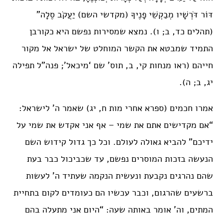
דּוֹר דֹּרְשָׁיו מְבַקְשֵׁי פָנֶיךָ (מקדשי השם) יַעֲקֹב סֶלָה”
(תהלים כד, ב; ו). נמצא שמסירות נפשם היא כקורבן
התמיד שמבטא את הקשר המוחלט של ישראל אל מקור
חייהם (ראו מנחות קי, ב, תוס’ שם ‘מיכאל’; פנה”ל תפילה
יג, ב; ה).
אמרו חכמים (ספרא אחרי מות ח, יג) שאמר ה’ לישראל:
“אם מקדישים אתם את שמי – אף אני אקדש את שמי על
ידיכם” להביא גאולה לעולם. וכל כך גדול קידוש השם
הנעשה בזכות המוסרים נפשם, עד שכביכול כבר בעת
שהם נהרגים נקבעת ונעשית הנקמה שעתיד ה’ לעשות
ברשעים שהרגום, וכבר עכשיו הם כעומדים לקום בתחיית
המתים, וה’ אומר באותה שעה: “היום אני מתעלה בהם