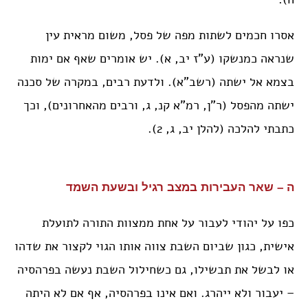
אסרו חכמים לשתות מפה של פסל, משום מראית עין
שנראה כמנשקו (ע”ז יב, א). יש אומרים שאף אם ימות
בצמא אל ישתה (רשב”א). ולדעת רבים, במקרה של סכנה
ישתה מהפסל (ר”ן, רמ”א קנ, ג, ורבים מהאחרונים), וכך
כתבתי להלכה (להלן יב, ג, 2).
ה – שאר העבירות במצב רגיל ובשעת השמד
כפו על יהודי לעבור על אחת ממצוות התורה לתועלת
אישית, כגון שביום השבת צווה אותו הגוי לקצור את שדהו
או לבשל את תבשילו, גם כשחילול השבת נעשה בפרהסיה
– יעבור ולא ייהרג. ואם אינו בפרהסיה, אף אם לא היתה