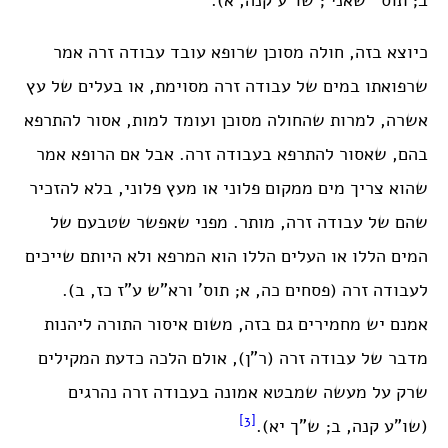
ב; תוס’ ‘שאני’; שו”ע קנה, א).
כיוצא בזה, חולה מסוכן שרופא עובד עבודה זרה אמר
שרפואתו במים של עבודה זרה מסוימת, או בעלים של עץ
אשרה, למרות שהחולה מסוכן ועומד למות, אסור להתרפא
בהם, שאסור להתרפא בעבודה זרה. אבל אם הרופא אמר
שהוא צריך מים ממקום פלוני או מעץ פלוני, בלא להזכיר
שהם של עבודה זרה, מותר. מפני שאפשר שטבעם של
המים הללו או העלים הללו הוא המרפא ולא היותם שייכים
לעבודה זרה (פסחים כה, א; תוס’ ורא”ש ע”ז כז, ב).
אמנם יש מחמירים גם בזה, משום איסור התורה ליהנות
מדבר של עבודה זרה (ר”ן), אולם הלכה כדעת המקילים
שרק על מעשה שמבטא אמונה בעבודה זרה נהרגים
[3]
(שו”ע קנה, ב; ש”ך יא).