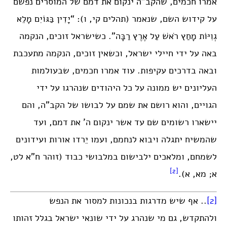
אמרו חכמים, שהקב”ה ינקום את דמם של המוסרים נפשם
על קידוש השם, שנאמר (תהלים קי, ו): “יָדִין בַּגּוֹיִם מָלֵא
גְוִיּוֹת מָחַץ רֹאשׁ עַל אֶרֶץ רַבָּה”. כשישראל זוכים, הנקמה
באה על ידי חיילי ישראל, וכשאין זוכים, הנקמה מתעכבת
ובאה בדרכים עקיפות. עוד אמרו חכמים, שבעולמות
העליונים יש ממונה על כל היהודים שנהרגו על ידי
הגויים, והוא רושם את שמם על לבושו של הקב”ה, והם
יישארו רשומים שם עד אשר ינקום ה’ את דמם, ועד
שהמשיח יתגלה ויבוא לנחמם, ועמו יֵרדו אורות ועידונים
לשמחם, ומלאכים ילבישום במלבושי כבוד (זוהר ח”א לט,
[2]
א; מא, א).
[2]
.. אף שיש מדרגות בנכונות למסור את הנפש
ולהתקדש, גם מי שנהרג על ידי שונאי ישראל בגלל זהותו