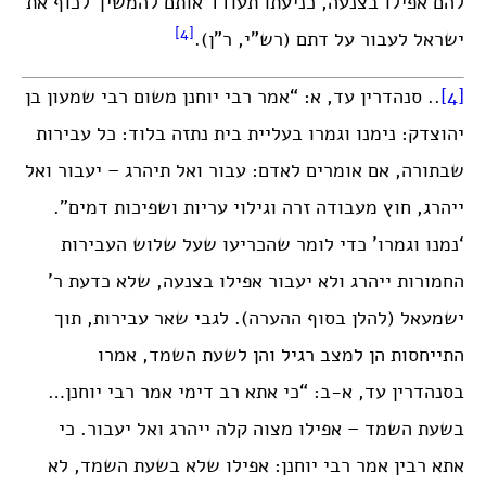
להם אפילו בצנעה, כניעתו תעודד אותם להמשיך לכוף את
[4]
ישראל לעבור על דתם (רש”י, ר”ן).
[4]
.. סנהדרין עד, א: “אמר רבי יוחנן משום רבי שמעון בן
יהוצדק: נימנו וגמרו בעליית בית נתזה בלוד: כל עבירות
שבתורה, אם אומרים לאדם: עבור ואל תיהרג – יעבור ואל
ייהרג, חוץ מעבודה זרה וגילוי עריות ושפיכות דמים”.
‘נמנו וגמרו’ כדי לומר שהכריעו שעל שלוש העבירות
החמורות ייהרג ולא יעבור אפילו בצנעה, שלא כדעת ר’
ישמעאל (להלן בסוף ההערה). לגבי שאר עבירות, תוך
התייחסות הן למצב רגיל והן לשעת השמד, אמרו
בסנהדרין עד, א-ב: “כי אתא רב דימי אמר רבי יוחנן…
בשעת השמד – אפילו מצוה קלה ייהרג ואל יעבור. כי
אתא רבין אמר רבי יוחנן: אפילו שלא בשעת השמד, לא