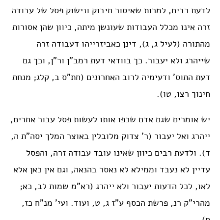
לדעת רבים, למרות שאיסור חיבוק ונישוק פסל של עבודה
זרה אינו מכלל העבודות שעונשן מיתה, כיוון שהן אסורות
מהתורה (לעיל ג, ג), דינן כאביזרייהו דעבודה זרה
שייהרג ולא יעבור. כך בוודאי דעת רמב”ן ור”ן, וכך גם
דעת התוס’ ודעימיה לרוב האחרונים (חת”ס ב, קלג; מנחת
חינוך רצו, טו).
יש אומרים שגם אדם שכפו אותו לעשות פסל עבור אחרים,
ייהרג ואל יעבור (ר’ צדוק מלובלין באוצר המלך יסה”ת ה,
ד). ולדעת רבים כיוון שאינו עובד עבודה זרה, והפסל
עדיין לא נעבד וממילא לא נאסר בהנאה, וגם אין כאן אלא
לאו, לכל הדעות יעבור ולא ייהרג (רא”מ שמות לב, כא;
מהרי”ק רנ, פרשת הכסף ע”ז ג, ט, ועוד. ועי’ מנ”ח כז,
ח).