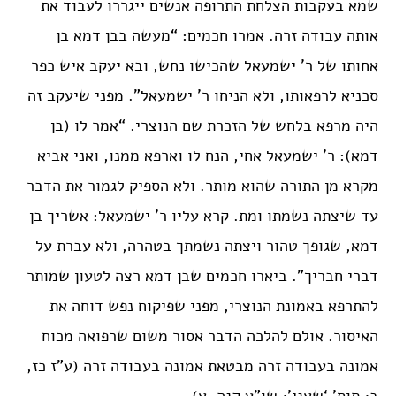
שמא בעקבות הצלחת התרופה אנשים ייגררו לעבוד את
אותה עבודה זרה. אמרו חכמים: “מעשה בבן דמא בן
אחותו של ר’ ישמעאל שהכישו נחש, ובא יעקב איש כפר
סכניא לרפאותו, ולא הניחו ר’ ישמעאל”. מפני שיעקב זה
היה מרפא בלחש של הזכרת שם הנוצרי. “אמר לו (בן
דמא): ר’ ישמעאל אחי, הנח לו וארפא ממנו, ואני אביא
מקרא מן התורה שהוא מותר. ולא הספיק לגמור את הדבר
עד שיצתה נשמתו ומת. קרא עליו ר’ ישמעאל: אשריך בן
דמא, שגופך טהור ויצתה נשמתך בטהרה, ולא עברת על
דברי חבריך”. ביארו חכמים שבן דמא רצה לטעון שמותר
להתרפא באמונת הנוצרי, מפני שפיקוח נפש דוחה את
האיסור. אולם להלכה הדבר אסור משום שרפואה מכוח
אמונה בעבודה זרה מבטאת אמונה בעבודה זרה (ע”ז כז,