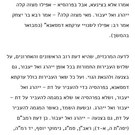
אמרו אלא בצינעא, אבל בפרהסיא – אפילו מצוה קלה
ייהרג ואל יעבור. מאי מצוה קלה? – אמר רבא בר יצחק
אמר רב: אפילו לשנויי ערקתא דמסאנא” (כמבואר
בהמשך).
לדעה המרכזית, שהיא דעת רוב הראשונים והאחרונים, על
שלוש העבירות החמורות בכל אופן ייהרג ואל יעבור, גם
בצנעה ולהנאת הגוי. ועל כל שאר העבירות כולל ערקתא
דמסאנא, בפרהסיה כדי להעביר על דת – ייהרג ואל
יעבור, ושלא בפרהסיה או שלא במגמה להעביר על דת –
יעבור ואל ייהרג. ובשעת השמד, כאשר המגמה להעביר
על דת, גם בצנעה – ייהרג ואל יעבור. כן דעת רמב”ם
(יסה”ת ה, א-ד); ראב”ן, סמ”ג, נימוקי יוסף, יד רמ”ה,