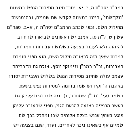
רמב”ם יסה”ת ה, י-יא. יסוד חיוב מסירות הנפש במצוות
‘ונקדשתי’, היינו במצווה לקדש שם שמיים, ובהימנעות
מחילול השם. וכפי שכתב הרמב”ם יסה”ת ה, א-ב; ספה”מ
עשין ט, ל”ת סג. אמנם יש ראשונים שביארו שהחיוב
להיהרג ולא לעבור בצנעה בשלוש העבירות החמורות,
למרות שאין בזה לכאורה חילול השם, הוא מפני חומרת
העבירות, וכ”כ רמב”ן ונימוקי יוסף. אולם גם מדבריהם
עצמם עולה שחיוב מסירות הנפש בשלוש העבירות יסודו
באהבת ה’ וקידוש שמו בדומה למסירות נפש בשעת
השמד (עי’ רמב”ן שמות כ, ו). וזה שנהרגים עליהן גם
כאשר הכפייה בצנעה להנאת הגוי, מפני שהעובר עליהן
פוגע באופן אנוש בצלם אלוהים שבו ומחלל בכך שם
שמיים אף כשאינו ניכר לאחרים. ועוד, שגם בצנעה יש