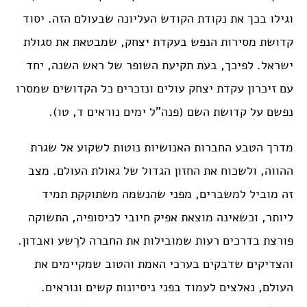
וגילו בכך את נקודת הקודש העליונה שבעולם הזה. יסוד
קדושת מסירות הנפש בעקדת יצחק, שמבטאת את סגולת
ישראל. לפיכך, בעת תקיעת השופר של ראש השנה, יחד
עם זיכרון עקדת יצחק עולים ונזכרים כל הקדושים שמסרו
נפשם על קדושת השם (פנה”ל ימים נוראים ד, טו).
מדרך הטבע החברות האנושיות נוטות לשקוע אל שגרת
ההווה, ולשכוח את החזון הגדול של גאולת העולם. מצב
זה מוביל למשברים, מפני שהנשמה משתוקקת תמיד
ליותר, וכשאינה מוצאת אפיק חיובי לכיסופיה, התשוקה
פורצת בדרכים רעות שמובילות את החברה לרֶשע ואבדון.
והצדיקים שדבקים בערכי האמת והטוב שמקיימים את
העולם, נאלצים לעמוד בפני ניסיונות קשים ונוראים.