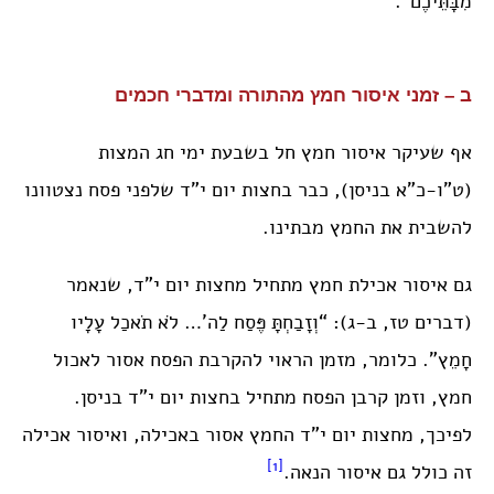
מִבָּתֵּיכֶם”.
ב – זמני איסור חמץ מהתורה ומדברי חכמים
אף שעיקר איסור חמץ חל בשבעת ימי חג המצות
(ט”ו-כ”א בניסן), כבר בחצות יום י”ד שלפני פסח נצטוונו
להשבית את החמץ מבתינו.
גם איסור אכילת חמץ מתחיל מחצות יום י”ד, שנאמר
(דברים טז, ב-ג): “וְזָבַחְתָּ פֶּסַח לַה’… לֹא תֹאכַל עָלָיו
חָמֵץ”. כלומר, מזמן הראוי להקרבת הפסח אסור לאכול
חמץ, וזמן קרבן הפסח מתחיל בחצות יום י”ד בניסן.
לפיכך, מחצות יום י”ד החמץ אסור באכילה, ואיסור אכילה
[1]
זה כולל גם איסור הנאה.