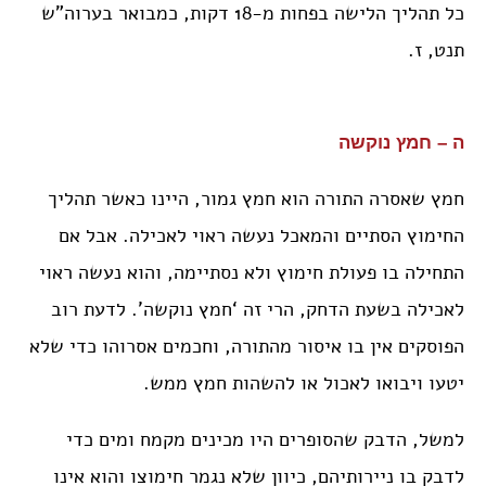
כל תהליך הלישה בפחות מ-18 דקות, כמבואר בערוה”ש
תנט, ז.
ה – חמץ נוקשה
חמץ שאסרה התורה הוא חמץ גמור, היינו כאשר תהליך
החימוץ הסתיים והמאכל נעשה ראוי לאכילה. אבל אם
התחילה בו פעולת חימוץ ולא נסתיימה, והוא נעשה ראוי
לאכילה בשעת הדחק, הרי זה ‘חמץ נוקשה’. לדעת רוב
הפוסקים אין בו איסור מהתורה, וחכמים אסרוהו כדי שלא
יטעו ויבואו לאכול או להשהות חמץ ממש.
למשל, הדבק שהסופרים היו מכינים מקמח ומים כדי
לדבק בו ניירותיהם, כיוון שלא נגמר חימוצו והוא אינו