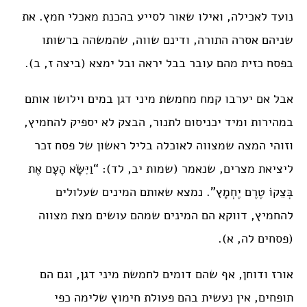
נועד לאכילה, ואילו שאור לסייע בהכנת מאכלי חמץ. את
שניהם אסרה התורה, ודינם שווה, שהמשהה ברשותו
בפסח כזית מהם עובר בבל יראה ובל ימצא (ביצה ז, ב).
אבל אם יערבו קמח מחמשת מיני דגן במים וילושו אותם
במהירות ומיד יכניסום לתנור, הבצק לא יספיק להחמיץ,
וזוהי המצה שמצווה לאוכלה בליל ראשון של פסח זכר
ליציאת מצרים, שנאמר (שמות יב, לד): “וַיִּשָּׂא הָעָם אֶת
בְּצֵקוֹ טֶרֶם יֶחְמָץ”. נמצא שאותם המינים שעלולים
להחמיץ, דווקא הם המינים שמהם עושים מצת מצווה
(פסחים לה, א).
אורז ודוחן, אף שהם דומים לחמשת מיני דגן, וגם הם
תופחים, אין נעשית בהם פעולת חימוץ שלימה כפי