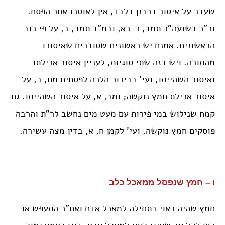
שעבר על איסור דרבנן בלבד, אין לאוסרו אחר הפסח.
וכ”כ בשועה”ר תמב, כ-כא, ובמ”ב תמב, ב, על פי רוב
הראשונים. אמנם יש ראשונים שסוברים שאיסורו
מהתורה. ויש בזה שתי סוגיות, לעניין איסור אכילתו
ואיסור השהייתו, ועי’ בבירור הלכה לפסחים מח, ב, על
איסור אכילת חמץ נוקשה; ומב, א, על איסור השהייתו. גם
קמח שנילוש במי פירות עם מעט מים נחשב לר”ת והרבה
פוסקים חמץ נוקשה, ועי’ לקמן ח, א, בדין מצה עשירה.
ו – חמץ שנפסל ממאכל כלב
חמץ שהיה ראוי בתחילה למאכל אדם ואח”כ התעפש או