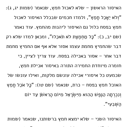
האיסור הראשון – שלא לאכול חמץ, שנאמר (שמות יג, ג):
“וְלֹא יֵאָכֵל חָמֵץ”, ולמדו חכמים שבכלל האיסור לאכול
חמץ בפסח כלול גם האיסור ליהנות מהחמץ. עוד נאמר
(שם יב, כ): “כָּל מַחְמֶצֶת לֹא תֹאכֵלוּ”, ומכאן למדו שלא רק
דבר שהחמיץ מחמת עצמו אסור אלא אף אם החמיץ מחמת
דבר אחר – אסור באכילה בפסח. עוד צריך לציין, כי
חומרה מיוחדת החמירה התורה באיסור אכילת חמץ,
שכמעט כל איסורי אכילה עונשם מלקות, ואילו עונשו של
האוכל חמץ בפסח – כרת, שנאמר (שם טו): “כָּל אֹכֵל חָמֵץ
וְנִכְרְתָה הַנֶּפֶשׁ הַהִוא מִיִּשְׂרָאֵל מִיּוֹם הָרִאשֹׁן עַד יוֹם
הַשְּׁבִעִי”.
האיסור השני – שלא ימצא חמץ ברשותנו, שנאמר (שמות