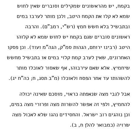
בקמח, יש מהראשונים שמקילים וסוברים שאין לחוש
שמא לא קלו את הקמח היטב, ולכן מותר לערבו במים
ובתבשיל בלא חשש חמץ (רש”י, רמב”ם). והרבה
ראשונים סוברים שגם בקמח יש לחוש שמא לא קלוהו
היטב (רבינו ירוחם, הגהות סמ”ק, הגה”מ ועוד). וכן פסקו
האחרונים, שאין לערב קמח קלוי במים או בתבשיל מחשש
שיחמיץ. אלא שאם עירבוהו, אף שאסור לאוכלו מותר
להשהותו עד אחר הפסח ולאוכלו (מ”ב תסג, ח; כה”ח יג).
אבל לגבי מצה שנאפתה כראוי, מוסכם שאינה יכולה
להחמיץ, ולפי זה אפשר להשרות מצה ופרורי מצה במים,
וכן נוהגים רוב ישראל. והחסידים נהגו שלא לאכול מצה
שרויה (כמבואר להלן ח, ב).