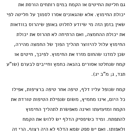
גם חליטת החיטים או הקמח במים רותחים הורסת את
יכולת החימוץ. אלא שהגאונים אסרו לסמוך על חליטה לפי
שאין בזמן הזה מי שיודע לחלוט באופן שיהרוס בוודאות
את יכולת ההחמצה, ואם הרתיחה לא תהרוס את יכולת
החימוץ עלול להיווצר תהליך הפוך של החמצה מהירה,
שכן למדנו שהחום מזרז את החימוץ. לפיכך, חיטים או
קמח שנחלטו אסורים בהנאה כחמץ וחייבים לבערם (שו”ע
תנד, ג; מ”ב יג).
קמח שנופל עליו דלף, טיפה אחר טיפה ברציפות, אפילו
כל היום, אינו מחמיץ, משום שנפילת הטיפות טורדת את
הקמח ומזעזעתו ואינה מאפשרת לתהליך החימוץ
להתפתח. ומיד כשיפסיק הדלף יש ללוש את הקמח
ולאפותו. ואם יש ספק שמא הדלף לא היה רצוף, הרי זה