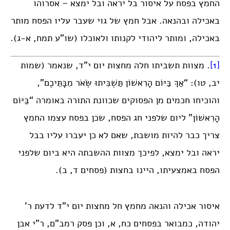
החמץ בפסח על איסור בל יראה ובל ימצא – אסרוהו
באכילה ובהנאה. אבל חמץ של גוי שעבר עליו הפסח מותר
באכילה, ומותר ליהודי לקנותו ולאוכלו (שו”ע תמח, א-ג).
[1]
. מצוות תשביתו חלה מחצות יום י”ד, שנאמר (שמות
יב, טו): “אַךְ בַּיּוֹם הָרִאשׁוֹן תַּשְׁבִּיתוּ שְּׂאֹר מִבָּתֵּיכֶם”,
והוכיחו חכמים מן הפסוקים שכוונת התורה באומרה “בַּיּוֹם
הָרִאשׁוֹן” ליום שלפני חג הפסח, שכן בפסח עצמו החמץ
צריך כבר להיות מושבת, שאם לא כן יעברו עליו בבל
יראה ובל ימצא, לפיכך מצוות ההשבתה היא ביום שלפני
הפסח באמצעיתו, היינו בחצות (פסחים ד, ב).
איסור אכילה והנאה מחמץ חל מחצות יום י”ד לדעת ר’
יהודה, כמבואר בפסחים כח, א, וכן פסק רמב”ם, ר”י אבן