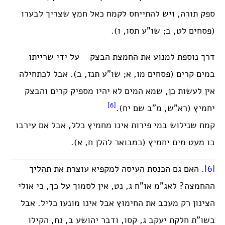
ספק תורה, ויש להתייחס לקמח כאל חמץ שצריך לבערו
(פסחים לט, ב; שו”ע תסו, ו).
דרך נוספת למנוע את החמצת הבצק – על ידי שרייתו
במים קרים (פסחים מו, א; שו”ע תנז, ב). אבל לכתחילה
אין לעשות כן, שמא המים לא יהיו מספיק קרים והבצק
[6]
יחמיץ (רא”ש, מ”ב שם יח).
קמח שנילוש במי פירות אינו מחמיץ כלל, אבל אם עירבו
בו מעט מים יחמיץ (כמבואר להלן ח, א).
[6]
. האם גם הכנסת העיסה למקפיא עוצרת את תהליך
ההחמצה? לאג”מ או”ח ג, נט, אין לסמוך על כך, כי אולי
הצינון רק מעכב את החימוץ אבל אינו מונעו כליל. אבל
בשו”ת חלקת יעקב ג, קסו, ודבר יהושע ב, נח, הקילו