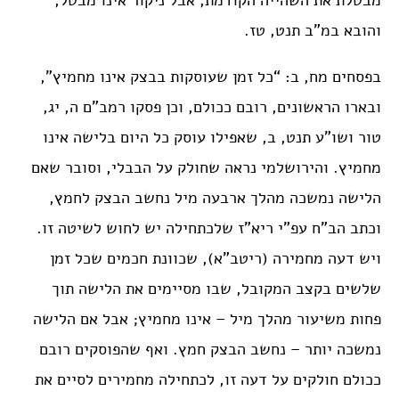
מבטלת את השהייה הקודמת, אבל ניקור אינו מבטל,
והובא במ”ב תנט, טז.
בפסחים מח, ב: “כל זמן שעוסקות בבצק אינו מחמיץ”,
ובארו הראשונים, רובם ככולם, וכן פסקו רמב”ם ה, יג,
טור ושו”ע תנט, ב, שאפילו עוסק כל היום בלישה אינו
מחמיץ. והירושלמי נראה שחולק על הבבלי, וסובר שאם
הלישה נמשכה מהלך ארבעה מיל נחשב הבצק לחמץ,
וכתב הב”ח עפ”י ריא”ז שלכתחילה יש לחוש לשיטה זו.
ויש דעה מחמירה (ריטב”א), שכוונת חכמים שכל זמן
שלשים בקצב המקובל, שבו מסיימים את הלישה תוך
פחות משיעור מהלך מיל – אינו מחמיץ; אבל אם הלישה
נמשכה יותר – נחשב הבצק חמץ. ואף שהפוסקים רובם
ככולם חולקים על דעה זו, לכתחילה מחמירים לסיים את