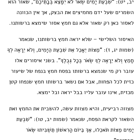
יב, יט): “שִׁבְעַת יָמִים שְׂאֹר לֹא יִמָּצֵא בְּבָתֵּיכֶם”, שאור הוא
השמרים שעל ידם מחמיצים את הבצק, אך אין הכוונה
לאסור כאן רק שאור אלא גם חמץ אסור שימצא ברשותנו.
האיסור השלישי – שלא יראה חמץ ברשותנו, שנאמר
(שמות יג, ז): “מַצּוֹת יֵאָכֵל אֵת שִׁבְעַת הַיָּמִים, וְלֹא יֵרָאֶה לְךָ
חָמֵץ וְלֹא יֵרָאֶה לְךָ שְׂאֹר בְּכָל גְּבֻלֶךָ”. בשני איסורים אלו
עובר רק מי שנמצא ברשותו בפסח חמץ בנפח של שיעור
כזית לכל הפחות, אבל אם נשאר ברשותו חמץ שנפחו קטן
מכזית, אינו עובר עליו בבל יראה ובל ימצא.
מצווה רביעית, והיא מצוות עשה, להשבית את החמץ ואת
השאור לקראת הפסח, שנאמר (שמות יב, טו): “שִׁבְעַת
יָמִים מַצּוֹת תֹּאכֵלוּ, אַךְ בַּיּוֹם הָרִאשׁוֹן תַּשְׁבִּיתוּ שְּׂאֹר