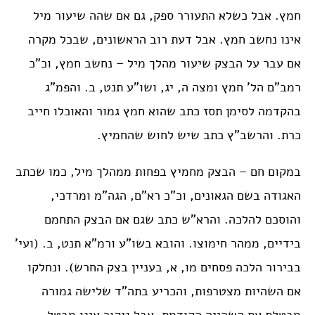
חמץ. אבל כשלא התעורר ספק, גם אם שהה שיעור מיל
אינו נחשב חמץ. אבל דעת רוב הראשונים, שבכל מקרה
אם עבר על הבצק שיעור מהלך מיל – נחשב חמץ, וכ”כ
רמב”ם הל’ חמץ ומצה ה, יג, ושו”ע תנט, ב. והפמ”ג
בהקדמה לסימן תסז כתב שהוא חמץ גמור והאוכלו חייב
כרת. והרשב”ץ כתב שיש לחוש שהחמיץ.
במקום חם – הבצק מחמיץ בפחות ממהלך מיל, כמו שכתב
האגודה בשם הגאונים, וכ”כ רא”ם, הגה”מ ומרדכי,
והוסכם להלכה. והרא”ש כתב שגם אם הבצק התחמם
בידיים, ממהר חימוצו. והובא בשו”ע ורמ”א תנט, ב. (ועי’
בבירור הלכה פסחים מו, א, בעניין בצק החרש). ונחלקו
אם השהיות מצטרפות, והכריע בתה”ד שלישה גמורה