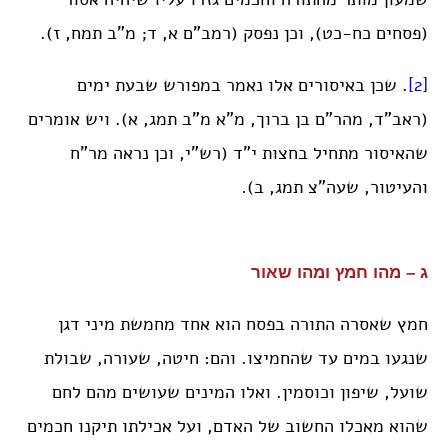
(פסחים כח-כט), וכן נפסק (רמב”ם א, ד; מ”ב תמח, ז).
[2]
. שכן באיסורים אלו נאמר במפורש שבעת ימים
(ראב”ד, מהר”ם בן ברוך, מ”א מ”ב תמג, א). ויש אומרים
שהאיסור מתחיל בחצות י”ד (רש”י, וכן נראה מר”ח
והעיטור, שעה”צ תמג, ב).
ג – מהו חמץ ומהו שאור
חמץ שאסרה התורה בפסח הוא אחד מחמשת מיני דגן
שנגעו במים עד שהחמיצו. והם: חיטה, שעורה, שבולת
שועל, שיפון וכוסמין. ואלו המינים שעושים מהם לחם
שהוא מאכלו החשוב של האדם, ועל אכילתו תיקנו חכמים