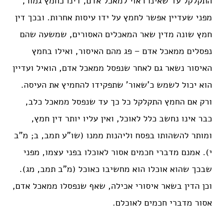
התקלקל עד שאינו ראוי למאכל אדם, דינו כחמץ גמור,
מפני שעדיין אפשר לחמץ על ידו עיסות אחרות. ובכך דין
חמץ שונה מדין שאר המאכלים האסורים, שמשעה שהם
נפסלים ממאכל אדם – פג מהם האיסור, ואילו בחמץ
האיסור נשאר גם לאחר שנפסל ממאכל אדם, הואיל ועדיין
הוא יכול לשמש כ’שאור’ שתפקידו להחמיץ את העיסה.
ורק אם החמץ התקלקל כל כך עד שנפסל ממאכל כלב,
כבר אינו נחשב כלל לאוכל, ואין עליו יותר דין חמץ,
ומותר להשהותו בפסח וליהנות ממנו (שו”ע תמב, ב; מ”ב
י). אמנם מדברי חכמים אסור לאוכלו בפני עצמו, מפני
שבכך שהוא אוכלו הוא מחשיבו כאוכל (מ”ב תמב, מג).
וכן הדין בשאר איסורי אכילה, שאף שנפסלו ממאכל אדם,
אסור מדברי חכמים לאוכלם.