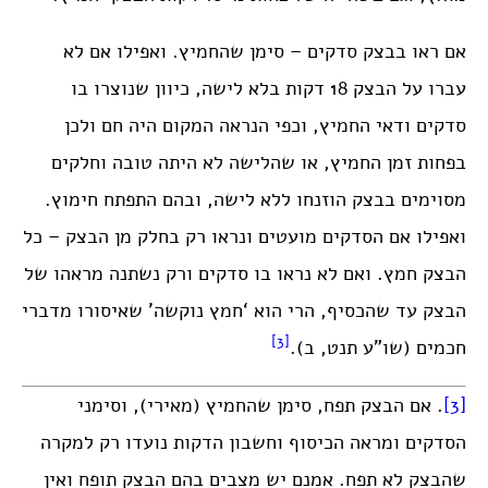
אם ראו בבצק סדקים – סימן שהחמיץ. ואפילו אם לא
עברו על הבצק 18 דקות בלא לישה, כיוון שנוצרו בו
סדקים ודאי החמיץ, וכפי הנראה המקום היה חם ולכן
בפחות זמן החמיץ, או שהלישה לא היתה טובה וחלקים
מסוימים בבצק הוזנחו ללא לישה, ובהם התפתח חימוץ.
ואפילו אם הסדקים מועטים ונראו רק בחלק מן הבצק – כל
הבצק חמץ. ואם לא נראו בו סדקים ורק נשתנה מראהו של
הבצק עד שהכסיף, הרי הוא ‘חמץ נוקשה’ שאיסורו מדברי
[3]
חכמים (שו”ע תנט, ב).
[3]
. אם הבצק תפח, סימן שהחמיץ (מאירי), וסימני
הסדקים ומראה הכיסוף וחשבון הדקות נועדו רק למקרה
שהבצק לא תפח. אמנם יש מצבים בהם הבצק תופח ואין