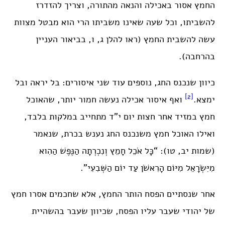
החמץ אסור באכילה והנאה מהתורה, וצריך להזדרז
להשביתו, וכל שעה שאינו משביתו הרי הוא מבטל מצוות
עשה להשבית החמץ (ראו להלן ג, ו, בביאור העניין
בהרחבה).
כיוון שנכנס החג, נוספים עוד שני איסורים: בל יראה ובל
[2]
ימצא.
ואף איסור אכילה נעשה חמור יותר, שהאוכל
חמץ במזיד אחר חצות יום י”ד מתחייב במלקות בלבד,
ואילו האוכל חמץ משנכנס החג נענש בכרת, שנאמר
(שמות יב, טו): “כָּל אֹכֵל חָמֵץ וְנִכְרְתָה הַנֶּפֶשׁ הַהִוא
מִיִּשְׂרָאֵל מִיּוֹם הָרִאשֹׁן עַד יוֹם הַשְּׁבִעִי”.
אחר שנסתיים הפסח הותר החמץ, אלא שחכמים אסרו חמץ
של יהודי שעבר עליו הפסח, שכיוון שעבר בהשהיית