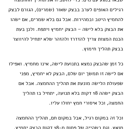
רגילים האופים לערב בבצק שאור (שמרים), הגורם לבצק
להחמיץ היטב ובמהירות. אבל גם בלא שמרים, אם ישהו
את הבצק בלא לישה – הבצק יחמיץ ויתפח. ולכן בעת
הכנת המצות צריך להזדרז ולהזהר שלא יתחיל להיווצר
בבצק תהליך חימוץ.
כל זמן שהבצק נמצא בתנועת לישה, אינו מחמיץ. ואפילו
אם לישה זו תמשך יום שלם, הבצק לא יחמיץ, מפני
שפעולת הלישה מונעת את תהליך ההחמצה. אבל אם
הבצק ישהה 18 דקות בלא תנועה, יתחיל בו תהליך
החמצה, וכל איסורי חמץ יחולו עליו.
וכל זה במקום רגיל, אבל במקום חם, תהליך ההחמצה
מואץ, וגם בשהייה של פחות מ-18 דקות הבצק יחמיץ.