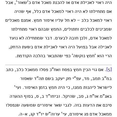
היה ראוי לאכילת אדם או להכנת מאכל אדם כ’שאור’, אבל
אם מתחילתו לא היה ראוי למאכל אדם כלל, אף שהיה
ראוי למאכל כלב – לא חל עליו איסור חמץ. אמנם מאכלים
שמכינים לכלבים וחתולים, החמץ שבהם ראוי מתחילתו
למאכל אדם, ולכן חובה לבערם. דבר שמתחילה לא נועד
לאכילה אבל בפועל היה ראוי לאכילת אדם בשעת הדחק,
הרי הוא ‘חמץ נוקשה’ כפי שהתבאר בהלכה הקודמת.
[5]
. אם גוי הכין חמץ בפסח ואח”כ פסלו ממאכל כלב, כתב
במ”ב תמב, מד, עפ”י חק יעקב בשם תה”ד שאסור
לישראל ליהנות ממנו, כי היה חמץ בזמן האיסור. ועי’
באג”מ או”ח ג, סב, שהיקל. וביחו”ד ב, ס, בסוף ההערה
סיכם את הדעות בזה. לגבי שאר איסורים שמשעה שנפסלו
ממאכל אדם פג איסורם, עי’ ערוה”ש יו”ד קג, א-ה.