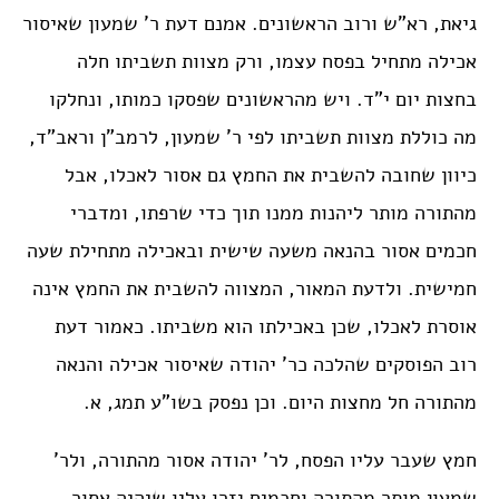
גיאת, רא”ש ורוב הראשונים. אמנם דעת ר’ שמעון שאיסור
אכילה מתחיל בפסח עצמו, ורק מצוות תשביתו חלה
בחצות יום י”ד. ויש מהראשונים שפסקו כמותו, ונחלקו
מה כוללת מצוות תשביתו לפי ר’ שמעון, לרמב”ן וראב”ד,
כיוון שחובה להשבית את החמץ גם אסור לאכלו, אבל
מהתורה מותר ליהנות ממנו תוך כדי שרפתו, ומדברי
חכמים אסור בהנאה משעה שישית ובאכילה מתחילת שעה
חמישית. ולדעת המאור, המצווה להשבית את החמץ אינה
אוסרת לאכלו, שכן באכילתו הוא משביתו. כאמור דעת
רוב הפוסקים שהלכה כר’ יהודה שאיסור אכילה והנאה
מהתורה חל מחצות היום. וכן נפסק בשו”ע תמג, א.
חמץ שעבר עליו הפסח, לר’ יהודה אסור מהתורה, ולר’
שמעון מותר מהתורה וחכמים גזרו עליו שיהיה אסור