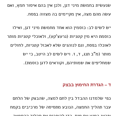
שנעשית בחמשת מיני דגן, ולכן אין בהם איסור חמץ, ואם
עשה מהם מצה, אין מקיימים בה מצווה בפסח.
יש לשים לב: כוסמין הוא אחד מחמשת מיני דגן, ואילו
כוסמת היא מין קטניות (גרעצ’קע), ולאוכלי קטניות מותר
לאוכלו בפסח, וגם לנוהגים שלא לאכול קטניות, לחולים
מותר (מ”ב תנג, ד, ז. ויש לשים לב היטב, כי יש
שמחליפים את שמותיהם, וקוראים לדגן כוסמת).
ד – הגדרת החימוץ בבצק
כפי שלמדנו ההבדל בין לחם למצה, שהבצק של הלחם
עבר תהליך החמצה, הנובע מתסיסה של מרכיבים בקמח
שבאו במגע עם מים. כדי להשביח את תהליך ההחמצה