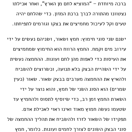
ברכה מיוחדת – “המוציא לחם מן הארץ”, ואחר אכילתו
נצטוונו מהתורה לברך ברכת המזון. כדי שהלחם יהיה
טעים וקל לעיכול מחמיצים את בצקו וגורמים לתפיחתו.
ישנם שני סוגי חימוץ: חמץ ושאור, ושניהם נעשים על ידי
עירוב מים וקמח. החמץ הרווח הוא החימוץ שמחמיצים
את העיסות כדי לאפות מהן לחם ועוגות. ההחמצה נעשית
על ידי השהיית הבצק בלא תנועה, וכשרוצים להשביח
ולהאיץ את ההחמצה מערבים בבצק שאור. שאור (כעין
שמרים) הוא הסוג השני של חמץ, והוא נוצר על ידי
השארת החמץ זמן רב, כדי שיוסיף לתסוס ולהחמיץ עד
שטעמו נעשה חמוץ מאוד ואינו ראוי לאכילת אדם.
תפקידו של השאור לזרז ולהשביח את תהליך ההחמצה של
סוגי הבצק השונים לצורך לחמים ועוגות. כלומר, חמץ