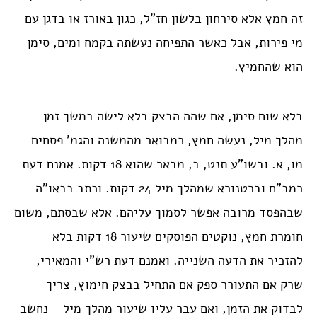
זה חמץ אלא סירחון בלשון חז”ל, כגון באורז או בדגן עם
מי פירות, אבל כאשר התפיחה נעשתה בקמח ומים, סימן
הוא שהחמיץ.
בלא שום סימן, אם שהה הבצק בלא לישה במשך זמן
מהלך מיל, נעשה חמץ, כמבואר מהמשנה והגמ’ פסחים
מו, א. ובשו”ע תנט, ב, מבאר שהוא 18 דקות. אמנם דעת
רמב”ם וברטנורא שמהלך מיל 24 דקות. וכתב בבאו”ה
שבהפסד מרובה אפשר לסמוך עליהם. אלא שבסתם, משום
חומרת חמץ, נוקטים הפוסקים שיעור 18 דקות בלא
להזכיר את הדעה השנייה. ואמנם דעת רש”י והמאירי,
שרק אם התעורר ספק אם התחיל בבצק חימוץ, צריך
לבדוק את הזמן, ואם עבר עליו שיעור מהלך מיל – נחשב