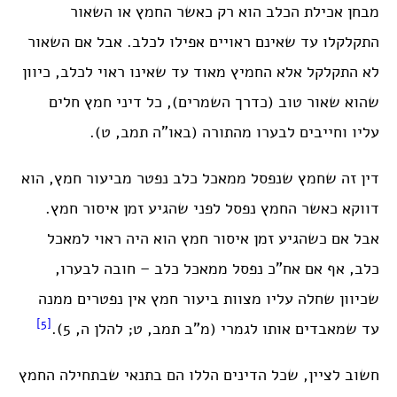
מבחן אכילת הכלב הוא רק כאשר החמץ או השאור
התקלקלו עד שאינם ראויים אפילו לכלב. אבל אם השאור
לא התקלקל אלא החמיץ מאוד עד שאינו ראוי לכלב, כיוון
שהוא שאור טוב (כדרך השמרים), כל דיני חמץ חלים
עליו וחייבים לבערו מהתורה (באו”ה תמב, ט).
דין זה שחמץ שנפסל ממאכל כלב נפטר מביעור חמץ, הוא
דווקא כאשר החמץ נפסל לפני שהגיע זמן איסור חמץ.
אבל אם כשהגיע זמן איסור חמץ הוא היה ראוי למאכל
כלב, אף אם אח”כ נפסל ממאכל כלב – חובה לבערו,
שכיוון שחלה עליו מצוות ביעור חמץ אין נפטרים ממנה
[5]
עד שמאבדים אותו לגמרי (מ”ב תמב, ט; להלן ה, 5).
חשוב לציין, שכל הדינים הללו הם בתנאי שבתחילה החמץ