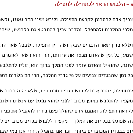
ג – הלבוש הראוי לכתחילה לתפילה
צריך אדם להתכונן לקראת התפילה, ולירא מפני הדר גאונו, ולש
מלכי המלכים ולהתפלל. והדבר צריך להתבטא גם בלבושו, שיהיה
ושלא כדין שאר הדברים שבקדושה דין התפילה. שבכל שאר הדב
שמע, כל זמן שהאדם מכסה את ערוותו, הרי הוא רשאי לאומרם (ש
שונה, שהואיל והאדם עומד לפני המלך ברוך הוא, עליו להתלבש 
כל זמן שהבגדים צנועים על פי גדרי ההלכה, הרי הם כשרים לתפ
לכתחילה, יהדר אדם ללבוש בגדים מכובדים, שלא יהיה כבוד ש
מקפיד להתלבש באופן מכובד לפני שהוא נפגש עם אנשים חשובי
לקראת התפילה. ואמנם אדם שהולך פעם בחייו להקביל את פני המ
זה שפוגש בכל יום את המלך – מקפיד ללבוש בגדים מכובדים לפ
יום בבגדיו המכובדים ביותר. וכך אנו בתפילה, הרי אנו כמי שב