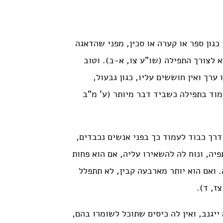
כגון ספר או קערה או סכין, מפני שהדאגה
א לצורך התפילה (שו”ע צו, א-ב). וטוב
ערך ואין חוששים עליו, כגון גבעול,
מוד בתפילה כשביד דבר מיותר (ע’ מ”ב
רך כבוד לעמוד כך בפני אנשים נכבדים,
יה, ונוח לה להשאירו עליה, אם הוא פחות
 על כתפיה. ואם הוא יותר מארבעה קבין, לא תתפלל
ז, ד).
יגנב, ואין לה כיסים שתוכל לשומרו בהם,