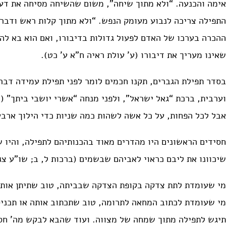
אימה והכנעה. “ולא מתוך שיחה”, משום שהשיחה מסיחה את דעת
התפילה צריכה לנבוע מעומק הנפש. “ולא מתוך קלות ראש ודבר
ההכרה בערכו של האדם לפעול גדולות בדיבורו, ואם הוא בא לה
שאינו מעריך את דיבורו (ע’ עולת ראיה ח”א ע’ כט).
בסדר תפילת הגברים, תקנו חכמים לומר לפני תפילת עמידה דבר
וערבית, ברכת “גאל ישראל”, ולפני מנחה “אשרי יושבי ביתך” (ש
אבל לכל הפחות, על כל אשה לשהות כמה שניות כדי הילוך ארבע
חסידים הראשונים היו מהדרים מאוד בהכנותיהם לתפילה, והיו 
שיכוונו את ליבם כראוי לאביהם שבשמים (ברכות ל, ב; שו”ע צג,
מי שעומדת לתת צדקה בקופת הצדקה שבביתה, טוב שתיתן אותה ל
מי שעומדת לכתוב המחאה לתרומה, טוב שתכתוב אותה או תכניס
תיגש לתפילה מתוך שמחה של מצווה. ועוד שהבא לבקש מה’ חסד