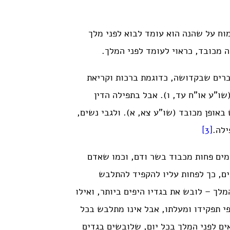
מוח על שהנה הוא עומד לבוא לפני מלך
 מכובד, כראוי לעומד לפני המלך.
רים שבקדושה, כדוגמת ברכות וקריאת
ו”ע או”ח עד, ו). אבל בתפילה הדין
באופן מכובד (שו”ע צא, א). ולגבי נשים,
ילה.
[3]
מים פחות מכבוד בשר ודם, וכמו שאדם
ם, כך לפחות עליו להקפיד להתלבש
לך – לובש את בגדיו היפים ביותר, ואילו
י תפקידו ומעלתו, אבל אינו מתלבש בכל
אים לפני המלך בכל יום, שלובשים בגדים