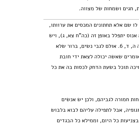
, חגים ושמחות של מצווה.
לו שם אלא תחתונים המכסים את ערוותו,
אנוס יתפלל באופן זה (כה”ח צא, ג), ויש
אומרים שלא יתפלל (באו”ה צא, א). כמבואר בפניני הלכה תפילה ה, ד, 6. אולם לגבי נשים, ברור שלא
אומרים שאשה יכולה לצאת ידי חובת
יכה תוכל בשעת הדחק לכסות בה את כל
חות חמורה לגביהם, ולכן יש אנשים
גופיה, אבל לתפילה עליהם לבוא בלבוש
בצניעות כל היום, וממילא כל הבגדים