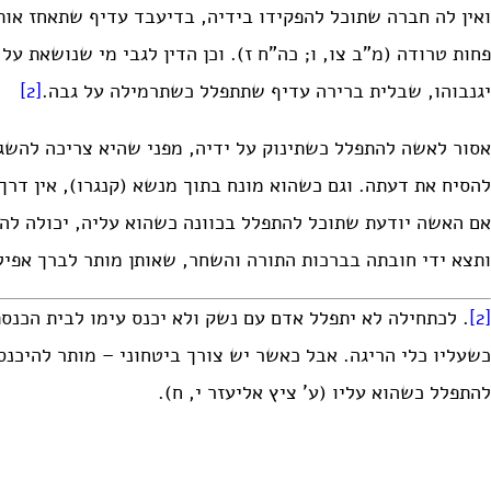
ואין לה חברה שתוכל להפקידו בידיה, בדיעבד עדיף שתאחז אותו
פחות טרודה (מ”ב צו, ו; כה”ח ז). וכן הדין לגבי מי שנושאת ע
יגנבוהו, שבלית ברירה עדיף שתתפלל כשתרמילה על גבה.
[2]
אסור לאשה להתפלל כשתינוק על ידיה, מפני שהיא צריכה להשגיח
להסיח את דעתה. וגם כשהוא מונח בתוך מנשא (קנגרו), אין דרך
אם האשה יודעת שתוכל להתפלל בכוונה כשהוא עליה, יכולה לה
ותצא ידי חובתה בברכות התורה והשחר, שאותן מותר לברך אפילו
[2]
. לכתחילה לא יתפלל אדם עם נשק ולא יכנס עימו לבית הכנסת
כשעליו כלי הריגה. אבל כאשר יש צורך ביטחוני – מותר להיכנס 
להתפלל כשהוא עליו (ע’ ציץ אליעזר י, ח).