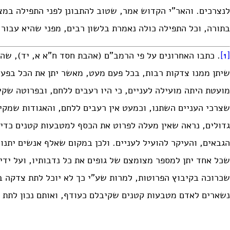
לנצרכים. והאר”י הקדוש אמר, שטוב להתבונן לפני התפילה במצ
בתורה, וכל התפילה כולה נאמרת בלשון רבים, מפני שהיא עבור 
[1]
. כתבו האחרונים על פי הרמב”ם (אהבת חסד ח”א א, יד), שהר
שיתן ממנו צדקות רבות, בכל פעם מעט, מאשר יתן את הכל בפעם
מועטת היתה מועילה לעניים, כי היו רעבים ללחם, ובפרוטה שקיב
שצרכי העניים השתנו, וכמעט אין רעבים ללחם, והאגודות שמקיי
גדולים, נראה שאין מעלה לפרוט את הכסף למטבעות קטנים כדי
הגבאים, והעיקר להועיל לעניים. ולכן במקום שאלף אנשים יתנו
שכל אחד יתן למספר מצומצם של גופים את כל נדבותיו, ועל ידי
שכרוכה בקיבוץ הפרוטות, למרות שע”י כך לא יוכל לתת צדקה בכ
נשארים לאדם מטבעות קטנים שקיבלם כעודף, ואותם נכון לתת 