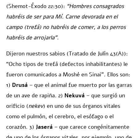
(Shemot-Éxodo 22:30):
“Hombres consagrados
habréis de ser para Mí. Carne devorada en el
campo (trefá) no habréis de comer, a los perros
habréis de arrojarla”
.
Dijeron nuestros sabios (Tratado de Julín 43(A)):
“Ocho tipos de trefá (defectos inhabilitantes) le
fueron comunicados a Moshé en Sinai”. Ellos son:
1)
Drusá
– que el animal fue muerto por las garras
de un ave de rapiña. 2)
Nekuvá
– que surgió un
orificio (
nekev
) en uno de sus órganos vitales
como el pulmón, el cerebro, el esófago o el
corazón. 3)
Jaserá
– que carece congénitamente
de uno de los órganos vitales, por ejemplo, uno de