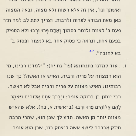
ואשתך וגו', אין זה אלא רשות ולא מצוה, ובאה המצוה
כאן מאת הבורא לפרות ולרבות. וצריך לתת לב למה חזר
פעם ב' לצוות ולומר בסמוך וְאַתֶּם פְּרוּ וּרְבוּ ולא הספיק
בפעם אחת, ונראה כי פסוק אחד בא למצוה ופסוק ב'
↩
בא לחובה".
. עוד למדנו בתנחומא (פר' נח יח): "ילמדנו רבינו, מי
הוא המצווה על פריה ורביה, האיש או האשה? כך שנו
רבותינו: האיש מצווה על פריה ורביה אבל לא האשה.
רבי יוחנן בן ברוקה אומר: וַיְבָרֶךְ אֹתָם אֱלוֹהִים וַיֹּאמֶר
לָהֶם אֱלוֹהִים פְּרוּ וּרְבוּ (בראשית א, כח), אלא שהאיש
מצווה יותר מן האשה. תדע לך שכן הוא, שהרי הרבה
חיזק אברהם לישא אשה ליצחק בנו, שכן הוא אומר