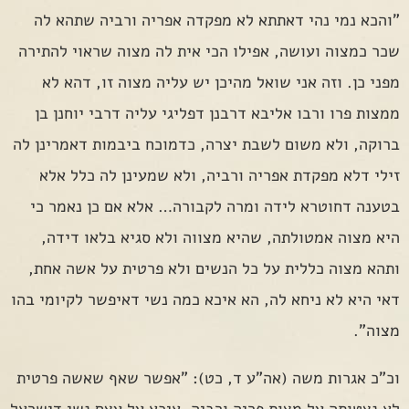
"והכא נמי נהי דאתתא לא מפקדה אפריה ורביה שתהא לה
שכר כמצוה ועושה, אפילו הכי אית לה מצוה שראוי להתירה
מפני כן. וזה אני שואל מהיכן יש עליה מצוה זו, דהא לא
ממצות פרו ורבו אליבא דרבנן דפליגי עליה דרבי יוחנן בן
ברוקה, ולא משום לשבת יצרה, כדמוכח ביבמות דאמרינן לה
זילי דלא מפקדת אפריה ורביה, ולא שמעינן לה כלל אלא
בטענה דחוטרא לידה ומרה לקבורה… אלא אם כן נאמר כי
היא מצוה אמטולתה, שהיא מצווה ולא סגיא בלאו דידה,
ותהא מצוה כללית על כל הנשים ולא פרטית על אשה אחת,
דאי היא לא ניחא לה, הא איכא כמה נשי דאיפשר לקיומי בהו
מצוה".
וכ"כ אגרות משה (אה"ע ד, כט): "אפשר שאף שאשה פרטית
לא נצטותה על מצות פריה ורביה, איכא על עצם נשי דישראל