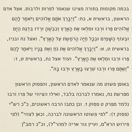
בכמה מקומות בתורה מצינו שנאמר לפרות ולרבות. אצל אדם
הראשון, בראשית א, כח: "וַיְבָרֶךְ אֹתָם אֱלוֹהִים וַיֹּאמֶר לָהֶם
אֱלוֹהִים פְּרוּ וּרְבוּ וּמִלְאוּ אֶת הָאָרֶץ וְכִבְשֻׁהָ וּרְדוּ בִּדְגַת הַיָּם
וּבְעוֹף הַשָּׁמַיִם וּבְכָל חַיָּה הָרֹמֶשֶׂת עַל הָאָרֶץ". ואצל נח ובניו,
בראשית ט, א: "וַיְבָרֶךְ אֱלוֹהִים אֶת נֹחַ וְאֶת בָּנָיו וַיֹּאמֶר לָהֶם
פְּרוּ וּרְבוּ וּמִלְאוּ אֶת הָאָרֶץ". ועוד אצל נח, בראשית ט, ז:
"וְאַתֶּם פְּרוּ וּרְבוּ שִׁרְצוּ בָאָרֶץ וּרְבוּ בָהּ".
באופן פשוט מה שנאמר לאדם הראשון, והפסוק הראשון
מפרשת נח, נאמרו לברכה בלבד, ואילו הציווי של פרו ורבו
נלמד מפרק ט פסוק ז. וכן כתבו הרבה ראשונים, כ"כ רש"י
(פסוק ז): "לפי פשוטו הראשונה לברכה, וכאן לצווי" (לפי
פירוש הרא"ם, ועיין גור אריה למהר"ל), וכ"כ רמב"ן