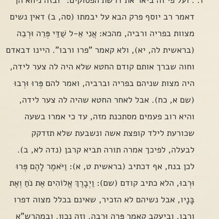
דאמר רב יוסף פרק הבא על יבמתו (סה, ב) דאין נשים
מצוות בפריה ורביה, מהכא: אֲנִי אֵ-ל שַׁדַּי פְּרֵה וּרְבֵה
(בראשית לה, יא), ולא קאמר "פרו ורבו". היינו דבאדם
וחוה שברך אותם קודם החטא שלא היה לה צער לידה,
היה מצות שניהם בפריה וברביה, ואמר להם פְּרוּ וּרְבוּ
(שם א, כח). אבל לאחר החטא שהיה לה צער לידה,
והיא רוב פעמים מסתכנת מזה, עד כי אמרו בשעה
שכורעת לילד קופצת אשה ונשבעת שלא תזדקק
לבעלה, לפיכך אמרה תורה תביא קרבן (נדה לא, ב).
לכן בנח, אף דכתיב (בראשית ט, א): וַיֹּאמֶר לָהֶם פְּרוּ
וּרְבוּ, הלא כתיב קודם (שם): וַיְבָרֶךְ אֱלוֹהִים אֶת נֹחַ וְאֶת
בָּנָיו, אבל נשיהם לא הזכיר, שאינם בכלל מצוה דפרו
ורבו. וביעקב קאמר פְּרֵה וּרְבֵה, וזה נכון. ובמהרש"א