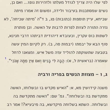
לפי שלו היה צריך לגודל מעלתו ולזהירות גופו… ואם כן,
נשים שמסתכנות בעיבור ולידה, ומשום זה אמרו מיתה
שכיחא, עיין תוספות (כתובות) פג, ב ד"ה 'מיתה שכיחה', לא
גזרה התורה לצוות לפרות לרבות על האשה. וכן מותרת
לשתות כוס עקרין, וכעובדא דיהודית דביתהו דרבי חנינא,
סוף הבא על יבמתו (יבמות סה, ב). רק לקיום המין עשה
בטבעה שתשוקתה להוליד עזה משל איש. ומצאנו לרחל
1
שאמרה (בראשית ל, א): הָבָה לִּי בָנִים וְאִם אַיִן מֵתָה אָנֹכִי".
ג, ו – מצוות הנשים בפריה ורביה
משנה קידושין מא, א: "האיש מקדש בו ובשלוחו, האשה
מתקדשת בה ובשלוחה". גמ' שם: "האשה מתקדשת בה
ובשלוחה. השתא בשלוחה מיקדשא, בה מיבעיא?! אמר רב