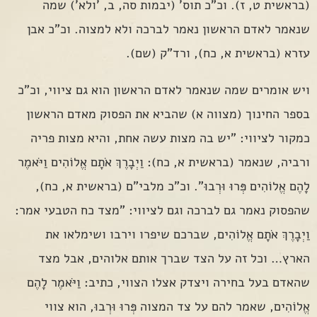
(בראשית ט, ז). וכ"כ תוס' (יבמות סה, ב, 'ולא') שמה
שנאמר לאדם הראשון נאמר לברכה ולא למצוה. וכ"כ אבן
עזרא (בראשית א, כח), ורד"ק (שם).
ויש אומרים שמה שנאמר לאדם הראשון הוא גם ציווי, וכ"כ
בספר החינוך (מצווה א) שהביא את הפסוק מאדם הראשון
כמקור לציווי: "יש בה מצות עשה אחת, והיא מצות פריה
ורביה, שנאמר (בראשית א, כח): וַיְבָרֶךְ אֹתָם אֱלוֹהִים וַיֹּאמֶר
לָהֶם אֱלוֹהִים פְּרוּ וּרְבוּ". וכ"כ מלבי"ם (בראשית א, כח),
שהפסוק נאמר גם לברכה וגם לציווי: "מצד כח הטבעי אמר:
וַיְבָרֶךְ אֹתָם אֱלוֹהִים, שברכם שיפרו וירבו ושימלאו את
הארץ… וכל זה על הצד שברך אותם אלוהים, אבל מצד
שהאדם בעל בחירה ויצדק אצלו הצווי, כתיב: וַיֹּאמֶר לָהֶם
אֱלוֹהִים, שאמר להם על צד המצוה פְּרוּ וּרְבוּ, הוא צווי