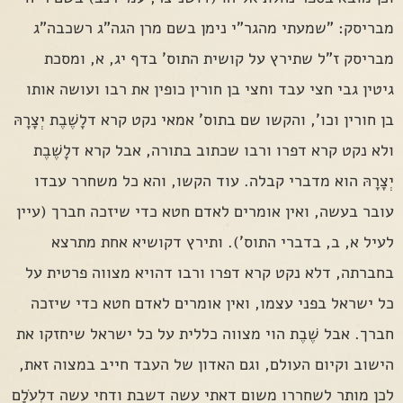
מבריסק: "שמעתי מהגר"י נימן בשם מרן הגה"ג רשכבה"ג
מבריסק ז"ל שתירץ על קושית התוס' בדף יג, א, ומסכת
גיטין גבי חצי עבד וחצי בן חורין כופין את רבו ועושה אותו
בן חורין וכו', והקשו שם בתוס' אמאי נקט קרא דלָשֶׁבֶת יְצָרָהּ
ולא נקט קרא דפרו ורבו שכתוב בתורה, אבל קרא דלָשֶׁבֶת
יְצָרָהּ הוא מדברי קבלה. עוד הקשו, והא כל משחרר עבדו
עובר בעשה, ואין אומרים לאדם חטא כדי שיזכה חברך (עיין
לעיל א, ב, בדברי התוס'). ותירץ דקושיא אחת מתרצא
בחברתה, דלא נקט קרא דפרו ורבו דהויא מצווה פרטית על
כל ישראל בפני עצמו, ואין אומרים לאדם חטא כדי שיזכה
חברך. אבל שֶׁבֶת הוי מצווה כללית על כל ישראל שיחזקו את
הישוב וקיום העולם, וגם האדון של העבד חייב במצוה זאת,
לכן מותר לשחררו משום דאתי עשה דשבת ודחי עשה דלְעֹלָם