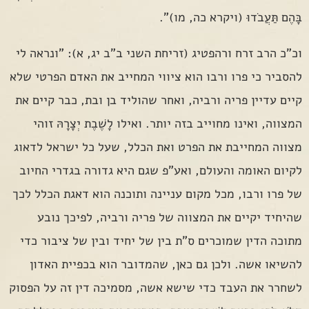
בָּהֶם תַּעֲבֹדוּ (ויקרא כה, מו)".
וכ"כ הרב זרח ורהפטיג (זריחת השני ב"ב יג, א): "ונראה לי
להסביר כי פרו ורבו הוא ציווי המחייב את האדם הפרטי שלא
קיים עדיין פריה ורביה, ואחר שהוליד בן ובת, כבר קיים את
המצווה, ואינו מחוייב בזה יותר. ואילו לָשֶׁבֶת יְצָרָהּ זוהי
מצווה המחייבת את הפרט ואת הכלל, שעל כל ישראל לדאוג
לקיום האומה והעולם, ואע"פ שגם היא גדורה בגדרי החיוב
של פרו ורבו, מכל מקום עניינה ותוכנה הוא דאגת הכלל לכך
שהיחיד יקיים את המצווה של פריה ורביה, לפיכך נובע
מתוכה הדין שמוכרים ס"ת בין של יחיד ובין של ציבור כדי
להשיאו אשה. ולכן גם כאן, שהמדובר הוא בכפיית האדון
לשחרר את העבד כדי שישא אשה, מסמיכה דין זה על הפסוק