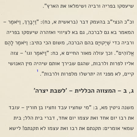
שיעסקו בפריה ורביה ושימלאו את הארץ".
וכ"כ הנצי"ב בהעמק דבר (בראשית א, כח): "וַיְבָרֶךְ, וַיֹּאמֶר –
המאמר בא גם לברכה, גם בא לציווי ואזהרה שיעסקו בפריה
ורביה כדי שֶׁיְקוּיָּם בהם הברכה, משום הכי כתיב: וַיֹּאמֶר לָהֶם
אֱלוֹהִים". וכך עולה מאור החיים א, כח: "וַיֹּאמֶר וגו' – צוה
אליו לפרות ולרבות, שהגם שבירך אותם שיהיה מין האנושי
1
קיים, לא מפני זה יתרשלו מלפרות ולרבות".
ג, ב – המצווה הכללית – 'לשבת יצרה'
משנה גיטין מא, ב: "מי שחציו עבד וחציו בן חורין – עובד
את רבו יום אחד ואת עצמו יום אחד, דברי בית הלל; בית
שמאי אומרים: תקנתם את רבו ואת עצמו לא תקנתם! לישא