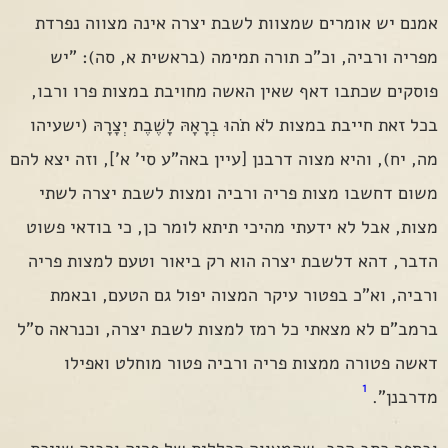
אמנם יש אומרים שמצוות לשבת יצרה אינה מצווה נפרדת
מפריה ורביה, וכ"כ תורה תמימה (בראשית א, סה): "יש
פוסקים שכתבו דאף שאין האשה מחויבת במצות פרו ורבו,
בכל זאת חייבת במצות לֹא תֹהוּ בְרָאָהּ לָשֶׁבֶת יְצָרָהּ (ישעיהו
מה, יח), והיא מצוה דרבנן [עיין באה"ע סי' א'], וזה יצא להם
משום דחשבו מצות פריה ורביה ומצות לשבת יצרה לשתי
מצות, אבל לא ידעתי מהיכי תיתא לומר כן, כי בודאי פשוט
הדבר, דהא דלשבת יצרה הוא רק ביאור וטעם למצות פריה
ורביה, וא"כ בפטור עיקר המצוה יפול גם הטעם, ובאמת
ברמב"ם לא מצאתי כל רמז למצות לשבת יצרה, וכנראה ס"ל
דאשה פטורה ממצות פריה ורביה פטור מוחלט ואפילו
1
מדרבנן".