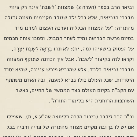
וביאר הרב בספר (הערה 2) שמצוות 'לשבת' אינה רק ציווי
מדברי הנביאים, אלא בכל ילד שנולד מקיימים מצווה גדולה
מהתורה: "על המצווה הכללית וערכה העצום למדנו מיד
בסיום פרשת הבריאה ומיד לאחר המבול. וסמכו אותה חכמים
על הפסוק בישעיהו (מה, יח): לֹא תֹהוּ בְרָאָהּ לָשֶׁבֶת יְצָרָהּ,
וקראו לזה בקיצור 'לשבת'. אבל אין הכוונה שתוקף המצווה
מדברי נביאים בלבד, אלא שהנביא פירש עניינה, שהיא יסוד
היסודות, שכל העולם כולו נברא למענה, ובה האדם משתתף
עם הקב"ה בקיום העולם בצד הממשי של החיים, כאשר
השותפות הרוחנית היא בלימוד התורה".
וכ"כ הרב זילבר (בירור הלכה תליתאה אה"ע א, ח), שאפילו
אם יש לו בן ובת מקיים מצווה מהתורה של פריה ורביה בכל