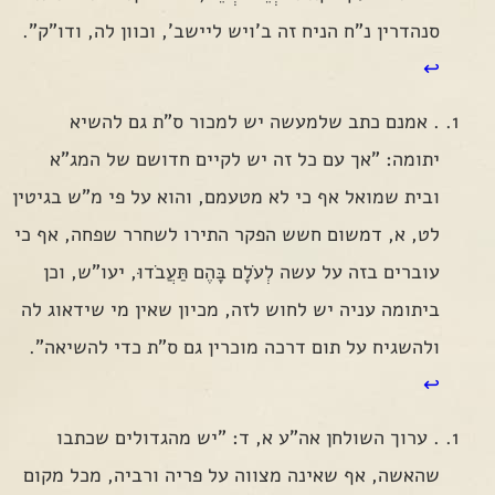
סנהדרין נ"ח הניח זה ב'ויש ליישב', וכוון לה, ודו"ק".
↩
. אמנם כתב שלמעשה יש למכור ס"ת גם להשיא
יתומה: "אך עם כל זה יש לקיים חדושם של המג"א
ובית שמואל אף כי לא מטעמם, והוא על פי מ"ש בגיטין
לט, א, דמשום חשש הפקר התירו לשחרר שפחה, אף כי
עוברים בזה על עשה לְעֹלָם בָּהֶם תַּעֲבֹדוּ, יעו"ש, וכן
ביתומה עניה יש לחוש לזה, מכיון שאין מי שידאוג לה
ולהשגיח על תום דרכה מוכרין גם ס"ת כדי להשיאה".
↩
. ערוך השולחן אה"ע א, ד: "יש מהגדולים שכתבו
שהאשה, אף שאינה מצווה על פריה ורביה, מכל מקום