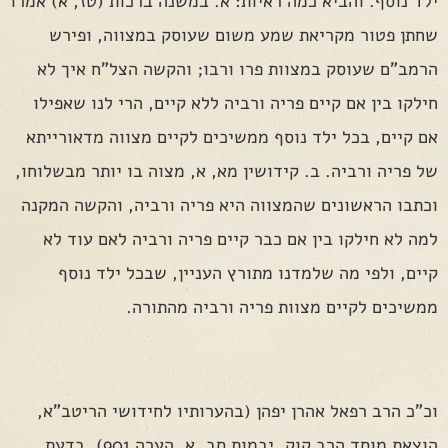
ילד נוסף. והביא כמה ראיות: א. במשנה ברכות (טז, א) אמרו
שחתן פטור מקריאת שמע משום שעוסק במצווה, ופירש
הרמב"ם שעוסק במצוות פרו ורבו; והקשה הצל"ח איך לא
חילקו בין אם קיים פריה ורביה ללא קיים, הרי לנו שאפילו
אם קיים, בכל ילד נוסף ממשיכים לקיים מצווה מדאורייתא
של פריה ורביה. ב. קידושין מא, א, מצוה בו יותר מבשלוחו,
וכתבו הראשונים שהמצווה היא פריה ורביה, והקשה המקנה
למה לא חילקו בין אם כבר קיים פריה ורביה לאם עוד לא
קיים, ולפי מה שלמדנו מתורץ העניין, שבכל ילד נוסף
ממשיכים לקיים מצוות פריה ורביה מהתורה.
וכ"כ הרב רפאל אהרן יפהן (בהערותיו לחידושי הריטב"א,
הוצאת מוסד הרב קוק, יבמות סב, א, הערה 901), בדעת