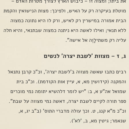
את ביתו; ומצוה זו – כיבוש הארץ לצורך מטרות האדם –
מוטלת בעיקרה רק על האיש, ולפיכך: מצות הנישואין והקמת
הבית אמורה במישרין רק לאיש, ורק לו היא נתונה כמצוה
ללא תנאי; ואילו לאשה היא ניתנה כמצוה שבתנאי, והיא חלה
עליה רק משתילָוֶה אל אישהּ".
ג, ז – מצוות 'לשבת יצרה' לנשים
רבים כתבו שאשה מצווה ב'לשבת יצרה', וכ"כ קרבן נתנאל
והמקנה (קידושין מא, א, עיין אות הקודמת). וכ"כ בית
שמואל אה"ע א, ב: "יש לומר דלהשיא יתומה נמי מוכרים
ספר תורה לקיים לשבת יצרה, דאשה נמי מצווה על שבת".
וכ"כ מ"א קנג, ט. וכך עולה מדברי התוס' (ב"ב יג, א,
שנאמר; גיטין מא, ב, 'לא').