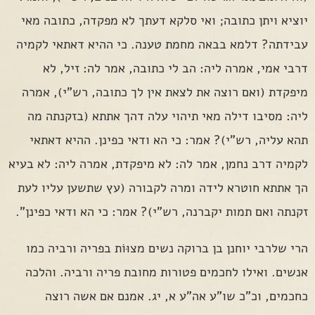
יוציא ויתן כתובה; ואי סלקא דעתך לא מפקדה, כתובה מאי
עבידתה? דלמא בבאה מחמת טענה. כי ההיא דאתאי לקמיה
דרבי אמי, אמרה ליה: הב לי כתובה, אמר לה: זיל, לא
מיפקדת (ואם רוצה את לצאת אין לך כתובה, רש"י), אמרה
ליה: מסיבו דילה מאי תיהוי עלה דהך אתתא (בזקנתה מה
תהא עליה, רש"י)? אמר: כי הא ודאי כפינן. ההיא דאתאי
לקמיה דרב נחמן, אמר לה: לא מיפקדת, אמרה ליה: לא בעיא
הך אתתא חוטרא לידה ומרה לקבורה (עץ שתשען עליו לעת
זקנתה ואם תמות יקברנה, רש"י)? אמר: כי הא ודאי כפינן".
הרי שלרבי יוחנן בן ברוקה נשים מצוּוֹת בפריה ורביה כמו
אנשים. ואילו לחכמים פטורות מחובת פריה ורביה. והלכה
כחכמים, וכ"כ שו"ע אה"ע א, יג. אמנם אם אשה רוצה