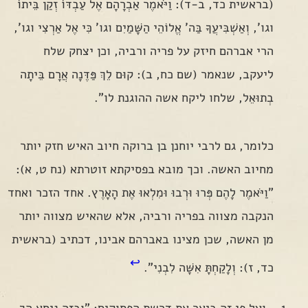
(בראשית כד, ב-ד): וַיֹּאמֶר אַבְרָהָם אֶל עַבְדּוֹ זְקַן בֵּיתוֹ
וגו', וְאַשְׁבִּיעֲךָ בַּה' אֱלוֹהֵי הַשָּׁמַיִם וגו' כִּי אֶל אַרְצִי וגו',
הרי אברהם חיזק על פריה ורביה, וכן יצחק שלח
ליעקב, שנאמר (שם כח, ב): קוּם לֵךְ פַּדֶּנָה אֲרָם בֵּיתָה
בְתוּאֵל, שלחו ליקח אשה ההוגנת לו".
כלומר, גם לרבי יוחנן בן ברוקה חיוב האיש חזק יותר
מחיוב האשה. וכך מובא בפסיקתא זוטרתא (נח ט, א):
"וַיֹּאמֶר לָהֶם פְּרוּ וּרְבוּ וּמִלְאוּ אֶת הָאָרֶץ. אחד הזכר ואחד
הנקבה מצווה בפריה ורביה, אלא שהאיש מצווה יותר
מן האשה, שכן מצינו באברהם אבינו, דכתיב (בראשית
↩
כד, ז): וְלָקַחְתָּ אִשָּׁה לִבְנִי".
. ועל פי זה ביאר את דרשת הפסוקים: "ובזה ניחא הך