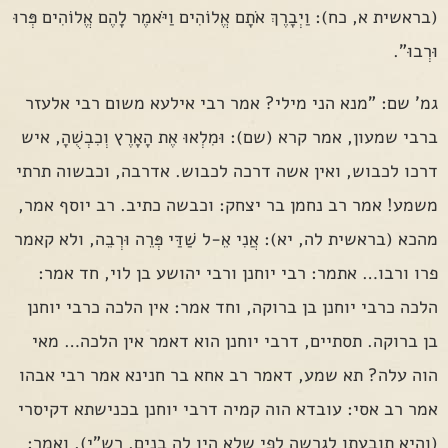
(בראשית א, כח): וַיְבָרֶךְ אֹתָם אֱלוֹהִים וַיֹּאמֶר לָהֶם אֱלוֹהִים פְּרוּ
וּרְבוּ".
גמ' שם: "מנא הני מילי? אמר רבי אילעא משום רבי אלעזר
ברבי שמעון, אמר קרא (שם): וּמִלְאוּ אֶת הָאָרֶץ וְכִבְשֻׁהָ, איש
דרכו לכבוש, ואין אשה דרכה לכבוש. אדרבה, וכבשוה תרתי
משמע! אמר רב נחמן בר יצחק: וכבשה כתיב. רב יוסף אמר,
מהכא (בראשית לה, יא): אֲנִי אֵ-ל שַׁדַּי פְּרֵה וּרְבֵה, ולא קאמר
פרו ורבו… אתמר: רבי יוחנן ורבי יהושע בן לוי, חד אמר:
הלכה כרבי יוחנן בן ברוקה, וחד אמר: אין הלכה כרבי יוחנן
בן ברוקה. תסתיים, דרבי יוחנן הוא דאמר אין הלכה… מאי
הוה עלה? תא שמע, דאמר רב אחא בר חנינא אמר רבי אבהו
אמר רב אסי: עובדא הוה קמיה דרבי יוחנן בכנישתא דקיסרי
(והיא תובעתו לגרשה לפי שלא היו לה בנים, רש"י), ואמר: