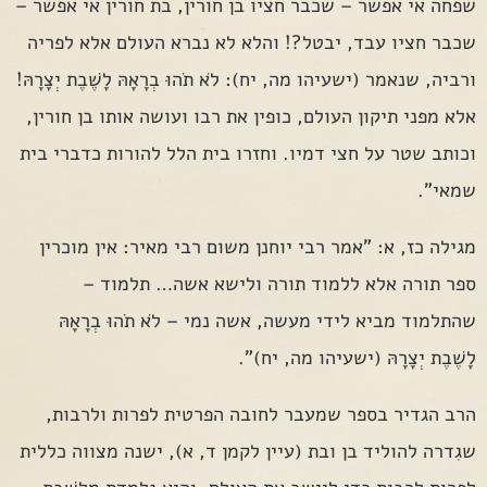
שפחה אי אפשר – שכבר חציו בן חורין, בת חורין אי אפשר –
שכבר חציו עבד, יבטל?! והלא לא נברא העולם אלא לפריה
ורביה, שנאמר (ישעיהו מה, יח): לֹא תֹהוּ בְרָאָהּ לָשֶׁבֶת יְצָרָהּ!
אלא מפני תיקון העולם, כופין את רבו ועושה אותו בן חורין,
וכותב שטר על חצי דמיו. וחזרו בית הלל להורות כדברי בית
שמאי".
מגילה כז, א: "אמר רבי יוחנן משום רבי מאיר: אין מוכרין
ספר תורה אלא ללמוד תורה ולישא אשה… תלמוד –
שהתלמוד מביא לידי מעשה, אשה נמי – לֹא תֹהוּ בְרָאָהּ
לָשֶׁבֶת יְצָרָהּ (ישעיהו מה, יח)".
הרב הגדיר בספר שמעבר לחובה הפרטית לפרות ולרבות,
שגִדרה להוליד בן ובת (עיין לקמן ד, א), ישנה מצווה כללית