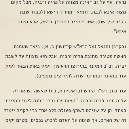
נראה, אף על גב דאינה מצווה על פריה ורביה, מכל מקום
מצוה איכא לגבה, דומיא דמחריך רישא (לכבוד שבת,
בקידושין שם), אטו מחוייב למחריך רישא, אלא מצוה
איכא".
ובקרבן נתנאל (על הרא"ש קידושין ב, א), ביאר שאמנם
האשה פטורה מחובת פריה ורביה, אבל היא מצווה על לשבת
יצרה, וכ"כ המקנה בתירוצו הראשון, ועיין באות הבאה (עיין
עוד במקנה ובמרומי שדה לתירוצים נוספים).
עוד כתב רש"ר הירש (בראשית א, כח) שאשה נשואה יש
עליה חיוב פריה ורביה: "מצות פרו ורבו ניתנה לשני המינים
כאחד. הן על שניהם לשתף פעולה בלב אחד כדי לקיים ייעוד
זה של האדם. אך שומה על האדם לרכוש נכסים, בטרם יקים