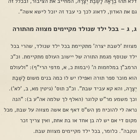
דלֹא תֹהוּ בְרָאָהּ לָשֶׁבֶת יְצָרָהּ, המחייב את הציבור, ובכלל זה
גם את האדון, לדאוג לכך כי עבד זה יוכל לישא אשה".
ג, ג – בכל ילד שנולד מקיימים מצווה מהתורה
מצוות 'לשבת יצרה' מתקיימת בכל ילד שנולד, שהרי בכל
ילד שנוסף מגמת התורה של יישוב העולם מתקיימת. וכ"כ
הרמב"ן במלחמות ה' (יבמות כ, א, מדפי הרי"ף): "ולעולם
הוא מוכר ספר תורה ואפילו יש לו כמה בנים משום לָשֶׁבֶת
יְצָרָהּ, והא קא עביד שבת". וכ"כ תוס' (גיטין מא, ב, 'לא').
וכך משמע מר"ש קלוגר (האלף לך שלמה אה"ע ב): "הנה
נראה לי להוכיח מן הש"ס דאף אם אשה מצוּוה על שבת, מכל
מקום די אם יש לה בן אחד או בת אחת, ואין צריך זכר
ונקבה". כלומר, בכל ילד מקיימים מצוות שבת.