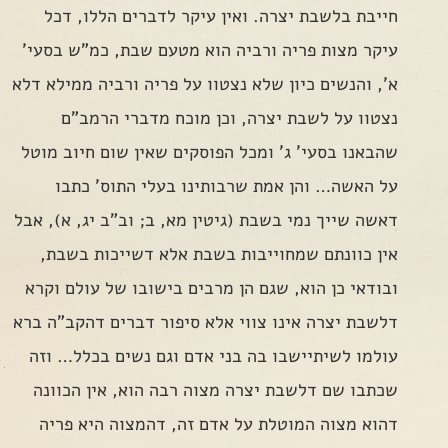
חייבת בלשבת יצרה. ואין עיקר לדברים הללו, דכל
עיקר מצות פריה ורביה הוא מטעם שבת, כמ"ש בסעי'
א', והנשים כיון שלא נצטוו על פריה ורביה ממילא דלא
נצטוו על לשבת יצרה, וכן מוכח מדברי הרמב"ם
שהבאנו בסעי' ג' ומכל הפוסקים שאין שום חיוב מוטל
על האשה… והן אמת שרבותינו בעלי התוס' כתבו
דאשה שייך נמי בשבת (גיטין מא, ב; וב"ב יג, א), אבל
אין כוונתם שמחוייבות בשבת אלא דשייכות בשבת,
ובודאי כן הוא, שגם הן מרבים בישובו של עולם וקרא
דלשבת יצרה אינו צווי אלא סיפור דברים דהקב"ה ברא
עולמו לשיתיישבו בה בני אדם וגם נשים בכלל… וזה
שכתבו שם דלשבת יצרה מצוה רבה הוא, אין הכוונה
דהוא מצוה המוטלת על אדם זה, דהמצוה היא פריה