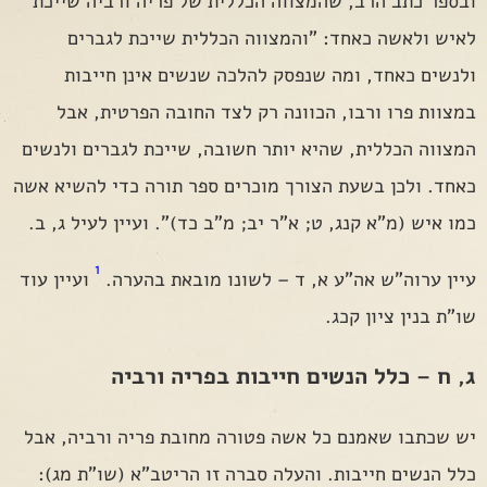
ובספר כתב הרב, שהמצווה הכללית של פריה ורביה שייכת
לאיש ולאשה כאחד: "והמצווה הכללית שייכת לגברים
ולנשים כאחד, ומה שנפסק להלכה שנשים אינן חייבות
במצוות פרו ורבו, הכוונה רק לצד החובה הפרטית, אבל
המצווה הכללית, שהיא יותר חשובה, שייכת לגברים ולנשים
כאחד. ולכן בשעת הצורך מוכרים ספר תורה כדי להשיא אשה
כמו איש (מ"א קנג, ט; א"ר יב; מ"ב כד)". ועיין לעיל ג, ב.
1
עיין ערוה"ש אה"ע א, ד – לשונו מובאת בהערה.
ועיין עוד
שו"ת בנין ציון קכג.
ג, ח – כלל הנשים חייבות בפריה ורביה
יש שכתבו שאמנם כל אשה פטורה מחובת פריה ורביה, אבל
כלל הנשים חייבות. והעלה סברה זו הריטב"א (שו"ת מג):