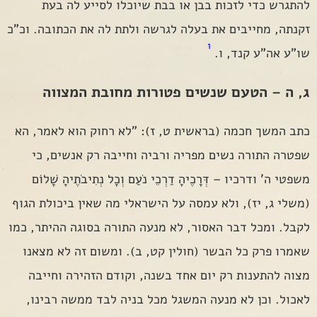
להתגרש כדי לזכות בבן או בבת שיוכלו לסייע לה בעת
זקנתה, מחייבים את בעלה לגרשה ולתת לה את הכתובה. וכ"כ
1
שו"ע אה"ע קנד, ו.
ג, ה – הטעם שנשים פטורות מחובת המצווה
כתב המשך חכמה (בראשית ט, ז): "לא רחוק הוא לאמר, הא
שפטרה התורה נשים מפריה ורביה וחייבה רק אנשים, כי
משפטי ה' ודרכיו – דְּרָכֶיהָ דַרְכֵי נֹעַם וְכָל נְתִיבֹתֶיהָ שָׁלוֹם
(משלי ג, יז), ולא עמסה על הישראלי מה שאין ביכולת הגוף
לקבל. ומכל דבר האסור, לא מנעה התורה בסוגה ההיתר, כמו
שאמרו פרק כל הבשר (חולין קט, ב). ומשום זה לא מצאנו
מצוה להתענות רק יום אחד בשנה, וקודם הזהירה וחייבה
לאכול. וכן לא מנעה המשגל מכל בניה לבד ממשה רבינו,