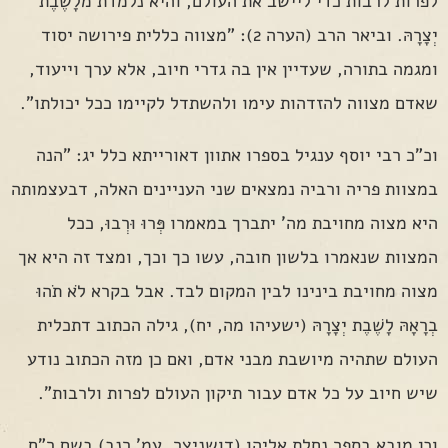
לפרות לרבות כדי ליישב את העולם, והיא נלמדת מלָשֶׁבֶת
יְצָרָהּ. וביאר הרב (הערה 2): "מצווה כללית פירושה יסוד
ומגמה בתורה, שעדיין אין בה גדרי חיוב, אלא ערך וייעוד,
שאדם מצווה להזדהות עימו ולהשתדל לקיימו ככל יכולתו".
וכ"כ רבי יוסף ענגיל בספרו אתוון דאורייתא כלל יג: "הנה
במצוות פריה ורביה נמצאים שני העניינים האלה, דבעצמותה
היא מצוה מחויבת מה' יתברך במאמרו פְּרוּ וּרְבוּ, ככל
המצוות שנאמרו בלשון חובה, עשו כך וכך, ומצד זה היא אך
מצוה מחויבת בינינו לבין המקום לבד. אבל בקרא לֹא תֹהוּ
בְרָאָהּ לָשֶׁבֶת יְצָרָהּ (ישעיהו מה, יח), גילה הכתוב דתכלית
העולם שתהיה מיושבת מבני אדם, ואם כן מזה הכתוב נודע
שיש חיוב על כל אדם עבור תיקון העולם לפרות ולרבות".
וכן מובא בספר נחלת אליהו (דושניצר, עמ' רנב) בשם ר"ח