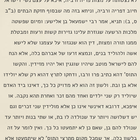
חיוב דפריה ורביה, וניחא בזה מה שבסוף חזקת הבתים (ב"ב
ס, ב): תניא, אמר רבי ישמעאל בן אלישע: ומיום שפשטה
מלכות הרשעה שגוזרת עלינו גזירות קשות ורעות ומבטלת
ממנו תורה ומצות, דין הוא שנגזור על עצמנו שלא לישא
אשה ולהוליד בנים, ונמצא זרעו של אברהם כלה, אלא הנח
להם לישראל מוטב שיהיו שוגגין ואל יהיו מזידין. והקשו
התוס' דהא כתיב פרו ורבו, ודחקו לתרץ דהוא רק שלא יולידו
אלא בן ובת. ולשון זה הוא לא מדויק כל כך, דאינו ביד האדם
שיוליד רק שני ילדים ואחד מהם זכר ואחרת תהא נקבה. או
איפכא, דרובא דאינשי אינו כן אלא מולידין שני זכרים וגם
יש דשלושה ויותר עד שנולדה לו בת, או שתי בנות ויותר עד
שנולד להם בן, שאם כן לא יתמעטו כל כך. ואין לומר על זה
בלשון כלה, אך שמכל מקום מתרצי התוס' לא שיתמעטו אלא