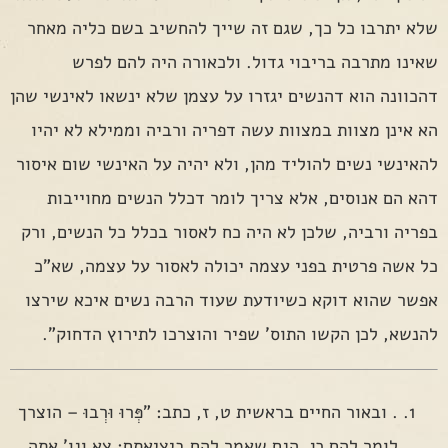
שלא יתרבו כל כך, שגם זה שייך להחשיב בשם כליה מאחר
שאינו מתרבה בריבוי גדול. ולכאורה היה להם לפרש
דהכוונה הוא דהנשים יגזרו על עצמן שלא ינשאו לאינשי שהן
הא אינן מצוות במצוות עשה דפריה ורביה וממילא לא יהיו
להאינשי נשים להוליד מהן, ולא יהיה על האינשי שום איסור
דהא הם אנוסים, אלא צריך לומר דכלל הנשים מחוייבות
בפריה ורביה, שלכן לא היה כח לאסור בכלל כל הנשים, ורק
כל אשה פרטית בפני עצמה יכולה לאסור על עצמה, שא"כ
אפשר שהוא דוקא כשיודעת שעוד הרבה נשים איכא שירצו
להנשא, לכן הקשו התוס' שפיר והוצרכו לתירוץ הדחוק".
. ובאור החיים בראשית ט, ז, כתב: "פְּרוּ וּרְבוּ – הוצרך
לומר להם כן, הגם שאמר להם ביציאתם: צא וגו' אתה