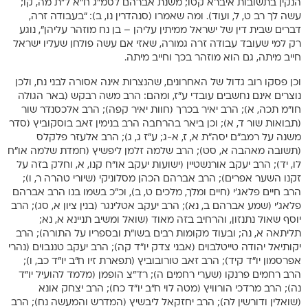
הנקין בתשובות איברא קטו; משנת אברהם לסמ”ג ח”א ל”ת מה, קו;
עשה לך רב ט, ל, ועוד). ומה שאמרו (סנהדרין נו, ב): “בעבודה זרה,
דברים שבית דין של ישראל ממיתין עליהן – בן נח מוזהר עליהן”, נוגע
רק למי שעובד עבודה זרה גמורה, שאזי אם עשה פולחן שעליו ישראל
חייב מיתה, גם הוא מוזהר בכך וחייב מיתה.
וכן פסקו רוב גדול של האחרונים, שהנצרות אינה אסורה לבני נח, ולכן
נוצרים אינם נחשבים עובדי ע”ז, ומהם: הרב משה רבקש (באר הגולה
חו”מ תכה, א); הרב יאיר בכרך (חוות יאיר קפה); הרב אלכסנדר שור
(תבואות שור ד, א); וכן ביאר בהרחבה הרב בנימין זאב בוסקוביץ (סדר
משנה על רמב”ם יסה”ת א, ז, א-ג; ע”ז ג, ג); הרב אלעזר פלקלס
(תשובה מאהבה א, סט); הרב שלמה זלמן ליפשיץ (חמדת שלמה או”ח
לו, יד); הרב יעקב אורנשטיין (ישועות יעקב או”ח קנו, א, וחלק בזה על
זקנו השער אפרים); הרב אברהם הכהן מסלוניקי (שיורי טהרה ר, ו);
הרב חיים פלאג’י (חיים ומלך, מלכים ט, ב), וכ”כ בשמו בנו הרב אברהם
פלאג’י (שמע אברהם ב, נא); הרב יעקב אטלינגר (בנין ציון א, סג); הרב
יוסף שאול נתנזון, והרחיב בזה מאוד (שואל ומשיב תניינא א, נא;
תליתאה א, נה; ובעוד מקומות רבים בשו”ת ובספריו על התורה); הרב
יקותיאל יהודה טייטלבוים (אבני צדק יו”ד קה); הרב יעקב טננבוים (נהרי
אפרסמון יו”ד קיד); הרב זאב טורובוביץ (תפארת זיו ח”ב יו”ד כב, ו);
הרב רחמים פרנקו (שערי רחמים ה); רד”צ הופמן (מלמד להועיל יו”ד
נה); הרב מרדכי הורוויץ (מטה לוי ח”ב יו”ד כח); הרב יצחק אונא
(שואלין ודורשין לה); הרב יחזקאל ליבשיץ (המדרש והמעשה נח); הרב