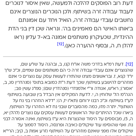
דעת רוב הפוסקים להלכה ולמעשה, שאין איסור לנוכרים
לעבוד עבודה זרה בשיתוף. ולכן הנוכרים הנוצרים אינם
נחשבים עובדי עבודה זרה, הואיל ויחד עם אמונתם
ב’אותו האיש’ הם מאמינים בה’. ונראה שכן דין בני הדת
ההינדית, שכעיקרון משתפים אמונה בא-ל עליון (ראו
[12]
להלן ח, ה, ובסוף ההערה כאן).
[12]
. דעת רמ”א בדרכי משה או”ח קנו, ב, ובהגה על שו”ע שם,
שהנוצרים אינם עובדי עבודה זרה כי הם משתפים שם שמיים, וכ”כ ש”ך
יו”ד קנא, ז. ובראשונים מצינו שהתירו לעשות עסק עם נוצרים כי אינם
מוזהרים להישבע בשיתוף, שכך דעת ר”ת כמובא בתוס’ (סנהדרין סג, ב,
‘אסור); רא”ש, אגודה ור”י אלמנדרי (סנהדרין שם); סמ”ג עשין פב;
הגה”מ הל’ שלוחין ה, י. לדעת המקילים אין הבדל בין שבועה בשיתוף
לע”ז בשיתוף. וכ”כ רבנו ירוחם (תא”ו יז, ה): “דלא הוזהרו בני נח על
השתוף”. יתרה מזו, כמה מהסוברים שבני נח לא הוזהרו על השיתוף,
ביארו שכל ההיתרים של הראשונים לעשות עסקים עם נוצרים (להלן יא,
ה, 5), מבוססים על היסוד שהנצרות היא ע”ז בשיתוף, ואינה אסורה לבני
נח. ואף שהוסיפו עוד שיקולים כאיבה ופרנסה, היסוד לסמוך על
שיקולים אלו מפני שאינם מוזהרים על השיתוף (זרע אמת ב, קיב; הרי”א