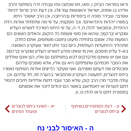
(ראו במראה הבזק ו, סא), ויש שכתבו שזו עבודה זרה בשיתוף (הרב
אליהו בן אמוזג, ישראל והאנושות עמ’ 74). וכן דעת הרב פרופ’ דניאל
שפרבר, שבירר סוגיה זו ביסודיות ובהרחבה, וכן הרב יששכר היימן
בספרו ‘יהדות והינדואיזם’. וכך מסקנתי, על פי מה שלמדתי אודות הדת
ההינדית, וכמבואר להלן ח, ד-ה, על פי היחס המרכזי לשורש העליון
שנקרא ‘בְּרַהְמָן’, שהוא אין סופי ונשמת כל היקום, והאלים השונים הם
הופעות שלו. אמנם בתחילה מיעוט נחשבו משתפים, אולם כחלק
מתהליך ההתעלות העולמית, כיום כבר ניתן לומר שעיקרון האמונה
בא-ל עליון מוסכם, ואין מי שאינו מודע לשורש העליון שנקרא ‘בְּרַהְמָן’.
וגם אם יש שאינם מדקדקים לכוון בתפילתם גם אליו, הם אינם שוללים
את הסבר חכמיהם שתפילתם היא גם אליו, אלא סומכים עליהם
ומבטלים את דעתם מפניהם. ואף שעיקר הדיונים אודות השיתוף נאמרו
ביחס לנוצרים, למעשה העיקרון שהתבאר בהערה 10, חל עליהם. וכן
עולה מדברי מרן הרב קוק, שלא סבר שבני דתות אליליות חייבים להמיר
דתם לנצרות או לאסלאם, באשר הם יכולים לזכך את אמונתם
במסגרת דתם (ראו להלן ט, ו).
ט – דעת המחמירים בשיתוף
יא – השינוי ביחס לנוצרים
וביחס לנוצרים
ומעמד המינים
ה - האיסור לבני נח