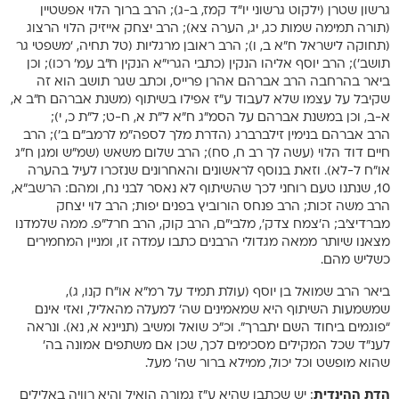
גרשון שטרן (ילקוט גרשוני יו”ד קמז, ב-ג); הרב ברוך הלוי אפשטיין
(תורה תמימה שמות כג, יג, הערה צא); הרב יצחק אייזיק הלוי הרצוג
(תחוקה לישראל ח”א ב, ו); הרב ראובן מרגליות (טל תחיה, ‘משפטי גר
תושב’); הרב יוסף אליהו הנקין (כתבי הגרי”א הנקין ח”ב עמ’ רכו); וכן
ביאר בהרחבה הרב אברהם אהרן פרייס, וכתב שגר תושב הוא זה
שקיבל על עצמו שלא לעבוד ע”ז אפילו בשיתוף (משנת אברהם ח”ב א,
א-ב, וכן במשנת אברהם על הסמ”ג ח”א ל”ת א, ח-ט; ל”ת כ, י);
הרב אברהם בנימין זילברברג (הדרת מלך לספה”מ לרמב”ם ב’); הרב
חיים דוד הלוי (עשה לך רב ח, סח); הרב שלום משאש (שמ”ש ומגן ח”ג
או”ח ל-לא). וזאת בנוסף לראשונים והאחרונים שנזכרו לעיל בהערה
10, שנתנו טעם רוחני לכך שהשיתוף לא נאסר לבני נח, ומהם: הרשב”א,
הרב משה זכות; הרב פנחס הורוביץ בפנים יפות; הרב לוי יצחק
מברדיצ’ב; ה’צמח צדק’, מלבי”ם, הרב קוק, הרב חרל”פ. ממה שלמדנו
מצאנו שיותר ממאה מגדולי הרבנים כתבו עמדה זו, ומניין המחמירים
כשליש מהם.
ביאר הרב שמואל בן יוסף (עולת תמיד על רמ”א או”ח קנו, ג),
שמשמעות השיתוף היא שמאמינים שה’ למעלה מהאליל, ואזי אינם
“פוגמים ביחוד השם יתברך”. וכ”כ שואל ומשיב (תניינא א, נא). ונראה
לענ”ד שכל המקילים מסכימים לכך, שכן אם משתפים אמונה בה’
שהוא מופשט וכל יכול, ממילא ברור שה’ מעל.
הדת ההינדית
: יש שכתבו שהיא ע”ז גמורה הואיל והיא רוויה באלילים