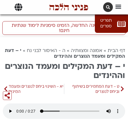
פניני הלכה
תרגומים | languages
תפריט
התכוננו לשנה החדשה, הזמינו סימניות לימוד שנתיות
ספרים
חינם!
דף הבית
»
אמונה ומצוותיה
»
ה - האיסור לבני נח
»
י – דעת
המקילים ומעמד הנוצרים וההינדים
י – דעת המקילים ומעמד הנוצרים
וההינדים
ט – דעת המחמירים בשיתוף
יא – השינוי ביחס לנוצרים ומעמד
וביחס לנוצרים
המינים