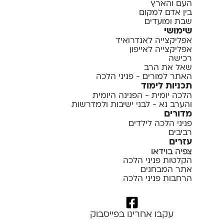
העם והארץ
בין אדם למקום
שבת ומועדים
שימושי
אפליקצייה לאנדרואיד
אפליקצייה לאייפון
רכישה
שאל את הרב
האתר למורים - פניני הלכה
תכניות לימוד
הלכה יומית - הפנינה היומית
והערב נא - לבני ישיבות ולמדרשות
מדורים
פניני הלכה לילדים
רביבים
עזרים
צפיה בוידאו
הקלטות פניני הלכה
אתר המבחנים
הרחבות פניני הלכה
עקבו אחרינו בפייסבוק