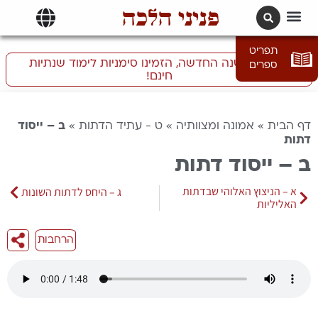
פניני הלכה
תרגומים | languages
תפריט
התכוננו לשנה החדשה, הזמינו סימניות לימוד שנתיות
ספרים
חינם!
דף הבית
»
אמונה ומצוותיה
»
ט - עתיד הדתות
»
ב – ייסוד
דתות
ב – ייסוד דתות
א – הניצוץ האלוהי שבדתות
ג – היחס לדתות השונות
האליליות
הרחבות