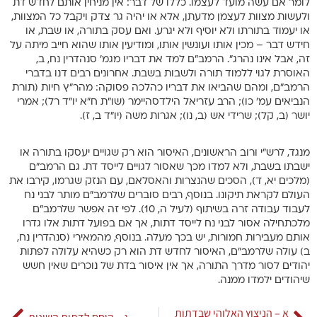
לומר אם עשה מועד לעצמו. כללו של דבר: אין מניחין אותם לחדש דת
ולעשות מצוות לעצמן מדעתן, אלא או יהיה גר צדק ויקבל כל המצוות,
או יעמוד בתורתו ולא יוסיף ולא יגרע. ואם עסק בתורה, או שבת, או
חידש דבר – מכין אותו ועונשין אותו, ומודיעין אותו שהוא חייב מיתה על
זה, אבל אינו נהרג”. הרמב”ם למד את דבריו מגמ’ סנהדרין נח, ב,
האוסרת לגוי ללמוד תורה ולשבות בשבת. אחרונים רבים דנו בדברי
הרמב”ם, ומהם שהביאו את דבריו כהלכה פסוקה: מהר”ץ חיות (תורת
הנביאים עמ’ כו); הרב עזריאל הילדסהיימר (שו”ת ח”א יו”ד רל); אמרי
יושר (ב, קל); שרידי אש (ב, נו); אגרות משה (יו”ד ב, ז).
מנגד, לרש”י ורוב הראשונים, האיסור הוא רק שגויים יעסקו בתורה או
ישבתו בשבת, ולא למדו מכך שאסור לגויים לייסד דת. גם הרמב”ם
(מלכים יא, ד), הסכים שהנצרות והאסלאם, עם הנזק שגרמו, קירבו את
העולם לקראת תיקונו. בנוסף, רבים סוברים שלרמב”ם מותר לבני נח
לעבוד עבודה זרה בשיתוף (לעיל ה, 10). לפי זה אפשר שלרמב”ם
מלכתחילה אסור לבני נח לייסד דתות, אך אם בפועל דתות אלו גדרו
אותם מעבירות חמורות, יש בכך מעלה. בנוסף, מהמאירי (סנהדרין נח,
ב) עולה שלרמב”ם, האיסור לחדש דת הוא רק כשהיא עלולה לפתות
יהודים לסור מדרך התורה, אך אין איסור בדת של נוכרים שאין חשש
שיהודים ילמדו ממנה.
א – הניצוץ האלוהי שבדתות