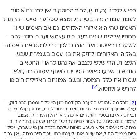
כפי שלמדנו (ה, ח-י), לרוב הפוסקים אין לבני נח איסור
לעבוד עבודה זרה בשיתוף. נמצא שכל עוד מייסדי הדתות
האמינו שה’ הוא אלוהי האלוהים, גם אם האמינו שיש
תחתיו אלילים שונים בעלי כוח עצמאי ועל כן סגדו להם –
לא עברו באיסור. ואם הוצרכו לכך כדי לבסס את האמונה
באלוהי האלוהים ולחזק את בני עמם בשמירת שבע
המצוות, הרי שלפי מצבם אף נהגו כראוי. והחטאים
הנוראים אירעו כאשר הפסיקו לשתף אמונה בה’, ולא
שמרו את כללי המוסר, ובשם אמונתם האלילית הוסיפו
[2]
להרשיע ולחטוא.
[2]
. מכל מה שהובא בהערה הקודמת מגן השכלים וממרן הרב קוק,
עולה שנכון עשו מייסדי הדתות שייסדו דתות לבני עמם. וכן עולה מדברי
רבי יוסף אלבו בספר העיקרים א, כה (ראו להלן הערה 7). אמנם
לרמב”ם (מלכים י, ט) אסור לגויים לחדש דת: “גוי שעסק בתורה חייב
מיתה, לא יעסוק אלא בשבע מצוות שלהם בלבד. וכן גוי ששבת, אפילו
ביום מימות החול, אם עשה אותו לעצמו כמו שבת חייב מיתה, ואין צריך