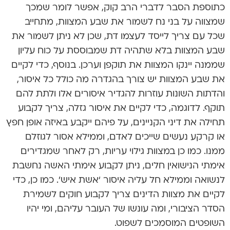
כתוספת הסבר לדברי הרב קוק, אפשר לומר שמכך
שמצווה על בני נח לשמור את שבע המצוות, מתחייב
שכל עם צריך לייסד לעצמו דת, שכן לא ניתן לשמור את
שבע המצוות בלא שתהיה דת שמבוססת על כוח עליון
שממנה יינקו המצוות את תוקפן וערכן. בנוסף, כדי לקיים
את שבע המצוות יש צורך בהגדרה מה כולל כל איסור,
והדתות השונות עוזרות להגדיר איסורים אלו ולתת להם
תוקף. לדוגמה, כדי לקיים את איסור גזלה, צריך לקבוע
תחילה את דיני הקניינים, על פיהם ייקבע באיזה אופן חפץ
או קרקע נעשים שייכים לאדם, וממילא אסור לגוזלם
ממנו. כמו כן במצוות גילוי עריות, רק לאחר שמגדירים
אימתי הנישואין חלים, ניתן לקבוע אימתי האשה נחשבת
לנשואה וממילא חל עליה איסור ‘אשת איש’. כמו כן, כדי
לקיים את מצוות הדינים צריך לקבוע חוקים לשמירת
הסדר הציבורי, ומה עונשו של העובר עליהם, ומי יהיו
השופטים המוסמכים לשפוט.