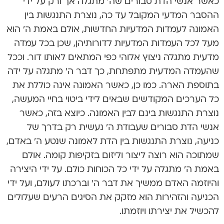
כאשר אנשי הדת סבורים שה’ מתגלה אך ורק על ידי
ההסבר המדעי המקובל עד כה, נוצרת התנגשות בין
האמונה לעמדות המדעיות החדשות, אולם באמת ה’ הוא
מעל לכל העמדות המדעיות לדורותיהן, שכן בכל עמדה
מדעית מתגלה ניצוץ אלוהי כפי המתאים לאותו דור. וככל
שהעמדה המדעית מתפתחת, כך דבר ה’ מתגלה על ידה
בתוספת הארה. כמו כן, כאשר האמונה אינה כוללת את
כל הערכים המקודשים שבאים לידי ביטוי בחיי המעשה,
נוצרת התנגשות בינם לבין האמונה. כיוצא בזה, כאשר
אנשי הדת סבורים שעבודת ה’ נעשית רק בדרך של
כניעה, נוצרת התנגשות בין הדת לאמונה שנטע ה’ באדם,
שמתוכה הוא רוצה ליצור וליזום בזקיפות קומה. אולם
באמת ה’ מתגלה על ידי כל הכוחות כולם. על ידי היצירה
והיוזמה האדם ממשיך את דבר ה’ וברכתו לעולם, ועל ידי
הכניעה והזהירות הוא מזקק את הסיגים הרעים שעלולים
להכשיל את יצירתו ויוזמתו.