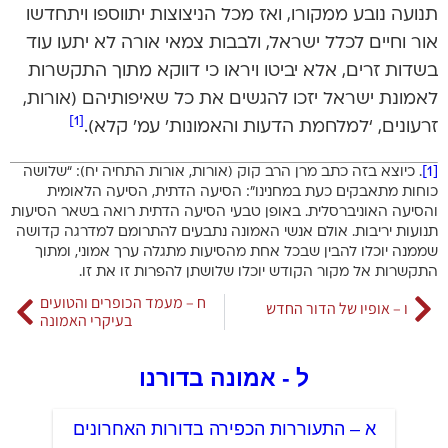
תנועה נובע ממקורו, ואז מכל הניצוצות יתווספו ויתחדשו
אור וחיים לכלל ישראל, ולבבות צמאי אורה לא יתעו עוד
בשדות זרים, אלא יביטו ויראו כי דווקא מתוך התקשרות
לאמונת ישראל יזכו להגשים את כל שאיפותיהם (אורות,
[1]
זרעונים, ‘למלחמת הדעות והאמונות’ עמ’ קלא).
[1]
. כיוצא בזה כתב מרן הרב קוק (אורות, אורות התחיה יח): “שלושה
כוחות מתאבקים כעת במחנינו”: הסיעה הדתית, הסיעה הלאומית
והסיעה האוניברסלית. באופן טבעי הסיעה הדתית רואה בשאר הסיעות
תנועות יריבות. אולם אנשי האמונה נתבעים להתרומם למדרגה קדושה
שממנה יוכלו להבין שבכל אחת מהסיעות מתגלה ערך אמוני, ומתוך
התקשרות אל מקור הקודש יוכלו שלושתן להפרות זו את זו.
ח – מעמד הכופרים והטועים
ו – אופיו של הדור החדש
בעיקרי האמונה
ל - אמונה בדורנו
א – התעוררות הכפירה בדורות האחרונים