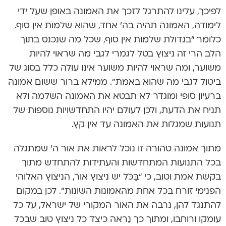
לפיכך, עלינו להתרגל לזכך את האמונה באופן שעל ידי
לימודה, האמונה תהיה בה’ אחד, שהוא שלמות אין סוף.
כלומר “בגדולת שלמות אין סוף, שכל מה שנכנס בתוך
הלב הרי זה ניצוץ בטל לגמרי לגבי מה שראוי להיות
משוער, ומה שראוי להיות משוער אינו עולה כלל בסוג של
ביטול לגבי מה שהוא באמת”. ממילא ברור ששום אמונה
ברעיון סופי ומוגדר לא תבטא את האמונה השלמה ולא
תניח את הדעת, ולכן לעולם יהיו התחדשויות נוספות של
תנועות שמגלות את האמונה עד אין קץ.
מתוך אמונה טהורה זו נוכל לראות את אור ה’ שמתגלה
בכל התנועות המתחדשות והעתידות להתחדש מתוך
בקשת אמת וטוב, כי “בַּכֹּל יש ניצוץ אור, הניצוץ האלוהי
הפנימי זורח בכל אחת מהאמונות השונות”. לכן במקום
להתנגד להן, נרבה את האור המקורי של ישראל, על כל
עומקו ורוחבו, ומתוך כך נַראה כיצד כל ניצוץ טוב שבכל