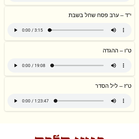
י”ד – ערב פסח שחל בשבת
ט”ו – ההגדה
ט”ז – ליל הסדר