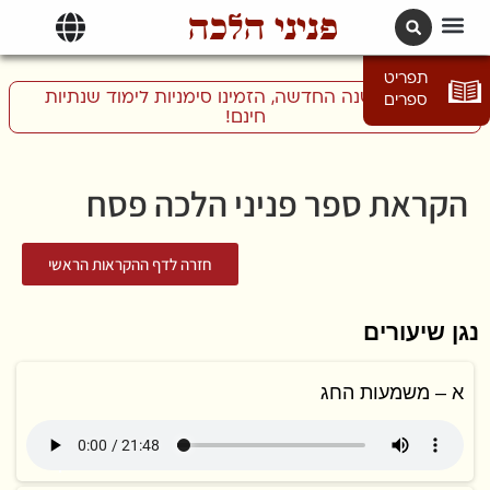
פניני הלכה
תרגומים | languages
תפריט
התכוננו לשנה החדשה, הזמינו סימניות לימוד שנתיות
ספרים
חינם!
הקראת ספר פניני הלכה פסח
חזרה לדף ההקראות הראשי
נגן שיעורים
א – משמעות החג