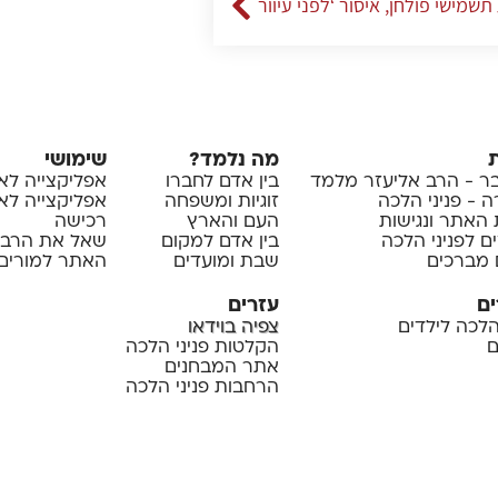
תשמישי פולחן, איסור ‘לפני עיוור
מה נלמד?
שימושי
 - הרב אליעזר מלמד
בין אדם לחברו
אפליקצייה לא
 - פניני הלכה
זוגיות ומשפחה
אפליקצייה לאיי
 האתר ונגישות
העם והארץ
רכישה
ם לפניני הלכה
בין אדם למקום
שאל את הרב
 מברכים
שבת ומועדים
האתר למורים 
ים
עזרים
 הלכה לילדים
צפיה בוידאו
ם
הקלטות פניני הלכה
אתר המבחנים
הרחבות פניני הלכה