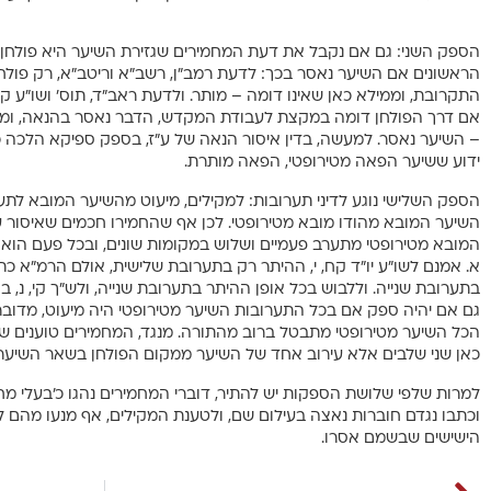
הראשונים אם השיער נאסר בכך: לדעת רמב”ן, רשב”א וריטב”א, רק פו
התקרובת, וממילא כאן שאינו דומה – מותר. ולדעת ראב”ד, תוס’ ושו”ע קל
אם דרך הפולחן דומה במקצת לעבודת המקדש, הדבר נאסר בהנאה, וממ
– השיער נאסר. למעשה, בדין איסור הנאה של ע”ז, בספק ספיקא הלכה כמ
ידוע ששיער הפאה מטירופטי, הפאה מותרת.
הספק השלישי נוגע לדיני תערובות: למקילים, מיעוט מהשיער המובא לתע
השיער המובא מהודו מובא מטירופטי. לכן אף שהחמירו חכמים שאיסור ע”
המובא מטירופטי מתערב פעמיים ושלוש במקומות שונים, ובכל פעם הוא מ
א. אמנם לשו”ע יו”ד קח, י, ההיתר רק בתערובת שלישית, אולם הרמ”א 
בתערובת שנייה. וללבוש בכל אופן ההיתר בתערובת שנייה, ולש”ך קי, נ, 
גם אם יהיה ספק אם בכל התערובות השיער מטירופטי היה מיעוט, מדובר 
הכל השיער מטירופטי מתבטל ברוב מהתורה. מנגד, המחמירים טוענים שה
כאן שני שלבים אלא עירוב אחד של השיער ממקום הפולחן בשאר השיער
למרות שלפי שלושת הספקות יש להתיר, דוברי המחמירים נהגו כ’בעלי מחל
וכתבו נגדם חוברות נאצה בעילום שם, ולטענת המקילים, אף מנעו מהם 
הישישים שבשמם אסרו.