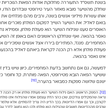
בשנת תשס”ד התעוררה מחלוקת אודות הפאות הנוכריות ש
שחלק מהשיער מובא מאזור העיר טירופטי שבדרום הודו, ש
אותו עשרות מיליוני אנשים בשנה, ורבים מהם מגלחים א
בואם לאליל. את השיער השייך למקום הפולחן מוכרים אחר
האוסרים טענו שגילוח השיער הוא פעולת פולחן, וממילא נח
נאסר בהנאה. ואף שנחלקו הראשונים האם באופן זה השיער
המחמירים. מנגד, המתירים ביררו אצל אנשים שמכירים את
פעולת פולחן אלא רק הכנה לקראת ביאתם לאליל בהכנעה
אינו נאסר בהנאה.
למעשה, גם אם נתחשב בדעת המחמירים, כיוון שיש בדין זה
ששיער הפאה הובא מטירופטי, הפאה מותרת. קל וחומר כא
[12]
ישנם שלושה ספקות כמבואר בהערה.
[12]
. הספק הראשון: האם גילוח השיער הוא פעולת פולחן או רק הכנה ל
נראה שהמקילים צודקים, שכן כהני הדת עצמם אמרו שהגילוח אינו פולחן 
לקורבן, וכך גם אמרו הדיוטות. בכך הדיון היה צריך להסתיים. אלא שלמ
שרבים מההדיוטות חושבים שהגילוח הוא פולחן ולכן הוא נחשב לדרך עבו