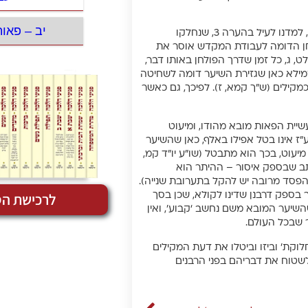
יב – פאו
הספק השני: גם אם נקבל את דעת המחמירים שגזירת השיער היא פולחן, למדנו לעיל בהערה 3, שנחלקו
לחן הדומה לעבודת המקדש אוסר את
ט, ג, כל זמן שדרך הפולחן באותו דבר,
ילא כאן שגזירת השיער דומה לשחיטה
קילים (ש”ך קמא, ז). לפיכך, גם כאשר
שיית הפאות מובא מהודו, ומיעוט
ז אינו בטל אפילו באלף, כאן שהשיער
יעוט, בכך הוא מתבטל (שו”ע יו”ד קמ,
כתב שבספק איסור – ההיתר הוא
בהפסד מרובה יש להקל בתערובת שנייה).
לרכישת הס
בספק דרבנן שדינו לקולא, שכן בסך
שיער המובא משם נחשב ‘קבוע’, ואין
 שבכל העולם.
וקת’ וביזו וביטלו את דעת המקילים
לשטוח את דבריהם בפני הרבנים