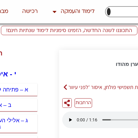
לימוד והעמקה
רכישה
מבח
התכוננו לשנה החדשה, הזמינו סימניות לימוד שנתיות חינם!
ת
רן מהודו
י - א
 תשמישי פולחן, איסור ‘לפני עיוור
א – פתיחה ל
הרחבות
ב – א
ג – אלילי ה
ב