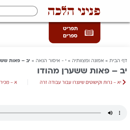
פניני הלכה
תפריט
ספרים
דף הבית
»
אמונה ומצוותיה
»
י - איסור הנאה
»
יב – פאות ששע
יב – פאות ששערן מהודו
יא – נרות וקישוטים שיוצרו עבור עבודה זרה
א – מכירת