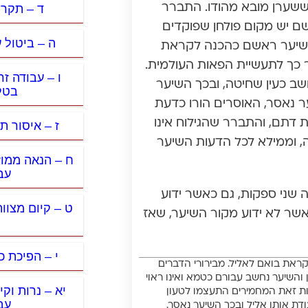
ד – תקרו
שערן מובא מהודו. התברר
ם יש מקום פולחן שפוקדים
ה – ביטול ע
ת שיער ראשם כהכנה לקראת
 כך לתעשיית הפאות העולמית.
ו – עבודה ז
שב כעין שחיטה, ובכך השיער
בטל
 נאסר, האוסרים הורו כדעת
 דתם, והתברר שהגילוח אינו
ז – איסור ת
, וממילא לכל הדעות השיער
ח – הנאה ממוז
עב
 שני ספקות, גם כאשר ידוע
ט – קיום מצוו
שר לא ידוע מקור השיער, שאז
י – הפיכת כ
קראת בואם לאליל. מבירורי הדברים
והשיער נחשב עבורם כטמא ואינו ראוי
יא – נרות וקי
רות זאת המחמירים התעצמו לטעון
עב
דת אותו אליל ובכך השיער נאסר.