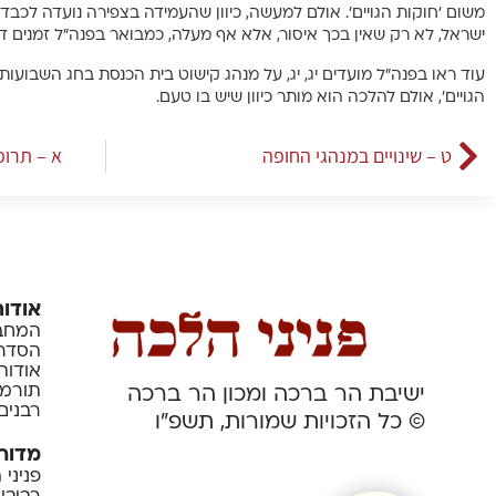
משום ‘חוקות הגויים’. אולם למעשה, כיוון שהעמידה בצפירה נועדה לכב
ישראל, לא רק שאין בכך איסור, אלא אף מעלה, כמבואר בפנה”ל זמנים ד, י
עוד ראו בפנה”ל מועדים יג, יג, על מנהג קישוט בית הכנסת בחג השבועות
הגויים’, אולם להלכה הוא מותר כיוון שיש בו טעם.
ט – שינויים במנהגי החופה
א – תרופ
אודות
המחבר
הסדרה
אודות
תורמי
ישיבת הר ברכה ומכון הר ברכה
רבנים
© כל הזכויות שמורות, תשפ”ו
מדור
פניני