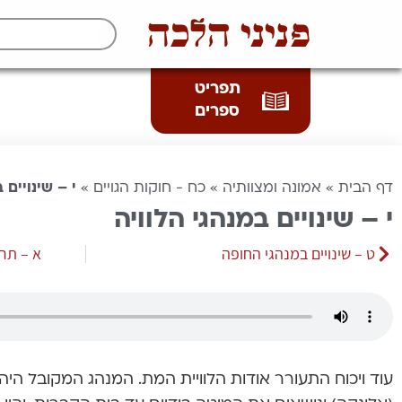
פניני הלכה
תפריט
ספרים
דף הבית
»
אמונה ומצוותיה
»
כח - חוקות הגויים
»
י – שינויים 
י – שינויים במנהגי הלוויה
ט – שינויים במנהגי החופה
א – תרו
עוד ויכוח התעורר אודות הלוויית המת. המנהג המקובל ה