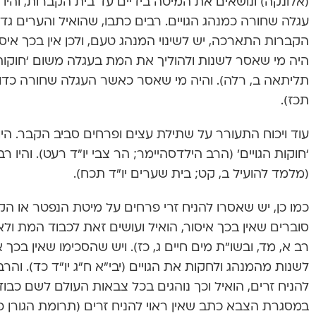
(אלונקה) ונושאים את המיטה בידיים עד בית הקברות, והיו
עגלה שחורה כמנהג הגויים. רבים כתבו, שהואיל והערים גד
הקברות התארכה, יש לשינוי המנהג טעם, ולכן אין בכך איסו
היה מי שאסר לשנות ולהוליך את המת בעגלה משום ‘חוקות 
תליתאה ב, רלה). והיה מי שאסר כאשר העגלה שחורה כדוגמ
תכז).
עוד ויכוח התעורר על שתילת עצים ופרחים סביב הקבר. היו
‘חוקות הגויים’ (הרב הילדסהיימר; הר צבי יו”ד רעט). והיו
(מלמד להועיל ב, קט; בית שערים יו”ד תכח).
כמו כן, יש שאסרו להניח זרי פרחים על מיטת הנפטר או הקבר 
סוברים שאין בכך איסור, הואיל ועושים זאת לכבוד המת ולא
רב א, מד, ובשו”ת מים חיים ג, כז). ויש שהסכימו שאין בכך
לשנות מהמנהג ולחקות את הגויים (יבי”א ח”ג יו”ד כד). והר
להניח זרים, הואיל וכך נוהגים בכל צבאות העולם לשם כבוד
במסגרת הצבא כתב שאין ראוי להניח זרים (תרומת הגורן פ