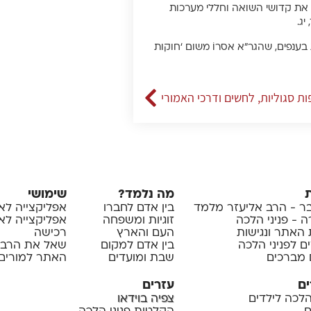
ד את קדושי השואה וחללי מערכות
ג.
 בענפים, שהגר”א אסרוֹ משום ‘חוקות
ות סגוליות, לחשים ודרכי האמורי
מה נלמד?
שימושי
 - הרב אליעזר מלמד
בין אדם לחברו
אפליקצייה לא
 - פניני הלכה
זוגיות ומשפחה
אפליקצייה לאיי
 האתר ונגישות
העם והארץ
רכישה
ם לפניני הלכה
בין אדם למקום
שאל את הרב
 מברכים
שבת ומועדים
האתר למורים 
ים
עזרים
 הלכה לילדים
צפיה בוידאו