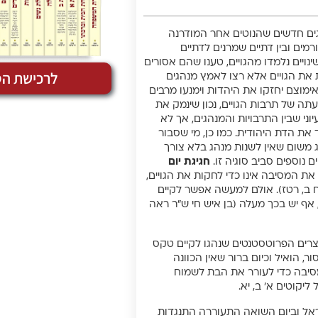
נהגים חדשים שהנוטים אחר המודרנה
ורמים ובין דתיים שמרנים לדתיים
נויים נלמדו מהגויים, טענו שהם אסורים
לרכישת הס
 את הגויים אלא רצו לאמץ מנהגים
אימוצם יחזקו את היהדות וימנעו מרבים
ה של תרבות הגויים, נכון שינמק את
ני שבין התרבויות והמנהגים, אך לא
את הדת היהודית. כמו כן, מי שסבור
ג משום שאין לשנות מנהג בלא צורך
ם נוספים סביב סוגיה זו.
חגיגת יום
ם את המסיבה אינו כדי לחקות את הגויים,
”ח ב, רטז). אולם למעשה אפשר לקיים
 אף יש בכך מעלה (בן איש חי ש”ר ראה
וצרים הפרוטסטנטים שנהגו לקיים טקס
ר, הואיל וכיום ברור שאין הכוונה
מסיבה כדי לעורר את הבת לשמוח
יקוטים א’ ב, יא.
שראל וביום השואה התעוררה התנגדות