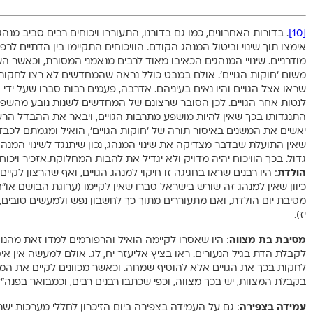
[10]
. בדורות האחרונים, כמו גם בדורנו, התעוררו ויכוחים רבים סביב מ
אימצו תוך שינוי וביטול המנהג הקודם. הוויכוחים התקיימו בין הדתיים לרפ
מודרניים. שינויי המנהגים הכאיבו מאוד לרבים מנאמני המסורת, וכאשר השי
משום ‘חוקות הגויים’. אולם במבט כולל נראה שהמחדשים לא רצו לחקות
שראו אצל הגויים והיו נאים בעיניהם. אדרבה, פעמים רבות סברו שעל ידי 
לנטות אחר הגויים. לכן הסובר שרצונם של המחדשים לשנות נובע מהשפעת
התנגדותו בכך שאין להיות מושפע מתרבות הגויים, ויבאר את ההבדל הרעיו
יאשים את המשנים באיסור תורה של ‘חוקות הגויים’, הואיל ומגמתם לכבד 
שאין התועלת שבדבר מצדיקה את שינוי המנהג, נכון שיתנגד לשינוי המנה
גדול. בכך הוויכוח יהיה מדויק ולא יגדיל את להבות המחלוקת.אזכיר ויכוחי
הולדת
: היו רבנים שראו בחגיגה זו חיקוי למנהג הגויים, ואף שהרצון לקיי
כיוון שאין למנהג זה שורש בישראל סברו שאין לקיימו (ערוגת הבושם או
מסיבת יום הולדת, ואם מתעוררים מתוך כך לחשבון נפש ולמעשים טובים,
יז).
מסיבת בת מצווה
: היו שאסרו לקיימה הואיל והרפורמים למדו זאת מהנ
לקבלת הדת בגיל הנעורים. ראו בציץ אליעזר יח, לג. אולם למעשה אין איסו
לחקות בכך את הגויים אלא להוסיף שמחה. וכאשר מכוונים לקיים את ה
בקבלת המצוות, יש בכך מצווה, וכפי שכתבו רבנים רבים, וכמבואר בפנה”ל ל
עמידה בצפירה
: גם על העמידה בצפירה ביום הזיכרון לחללי מערכות י