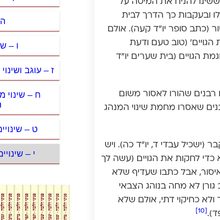
 ששינו להניח את המיטה על
לו ובעקבות כך הדרך לבית
ה 
ר (כתב סופר יו”ד קעה). אולם
הגויים’ (טוב טעם ודעת
ו – ש
ת הגויים (בית שערים יו”ד
ז – עוגב ושינו
ח – שינוי 
 רבנים שהורו לאסור משום
ה
 רבנים שאסרו מחמת שינוי המנהג
ט – שינויי
(ישכיל עבדי ד, יו”ד כה). ויש
י – שינויי
 כדי לחקות את הגויים (עשה לך
 איסור, אבל כתבו שעדיף שלא
ב גורן לא מחה בנוהג הצבאי
 ולא כחיקוי דתי, אולם שלא
[10]
ד).