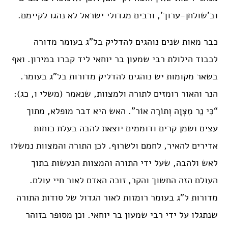
וב’שולחן-ערוך’, ורבים מגדולי ישראל לא נהגו לקיימם.
כבר מאות שנים נוהגים להדליק בל”ג בעומר מדורה
לכבוד הילולת רבי שמעון בר יוחאי ליד קברו במירון. ואף
בשאר מקומות יש נוהגים להדליק מדורות בל”ג בעומר.
הנר והאור רומזים לתורה ולמצוות, שנאמר (משלי ו, כג):
“כִּי נֵר מִצְוָה וְתוֹרָה אוֹר”. האש היא דבר מופלא, מתוך
עצים ושמן קרים ודוממים יוצאת להבה בעלת כוחות
אדירים להאיר, לחמם ולשרוף. לכן התורה והמצוות נמשלו
לאש ולהבה, שעל ידי התורה והמצוות הנעשות בתוך
העולם הזה החשוך והקר, זוכה האדם לאור חיי עולם.
מדורות ל”ג בעומר רומזות לאור הגדול של סודות התורה
שנתגלו על ידי רבי שמעון בר יוחאי. וכן מסופר בזוהר