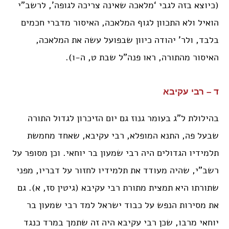
(כיוצא בזה לגבי ‘מלאכה שאינה צריכה לגופה’, לרשב”י
הואיל ולא התכוון לגוף המלאכה, האיסור מדברי חכמים
בלבד, ולר’ יהודה כיוון שבפועל עשה את המלאכה,
האיסור מהתורה, ראו פנה”ל שבת ט, ה-ו).
ד – רבי עקיבא
בהילולת ל”ג בעומר גנוז גם יום הזיכרון לגדול התורה
שבעל פה, התנא המופלא, רבי עקיבא, שאחד מחמשת
תלמידיו הגדולים היה רבי שמעון בר יוחאי. וכן מסופר על
רשב”י, שהיה מעודד את תלמידיו לחזור על דבריו, מפני
שתורתו היא תמצית מתורת רבי עקיבא (גיטין סז, א). גם
את מסירות הנפש על כבוד ישראל למד רבי שמעון בר
יוחאי מרבו, שכן רבי עקיבא היה זה שתמך במרד כנגד