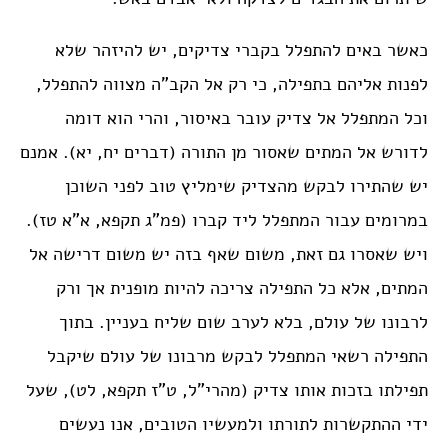
כאשר באים להתפלל בקברי צדיקים, יש להיזהר שלא
לפנות אליהם בתפילה, כי רק אל הקב”ה מצווה להתפלל,
וכל המתפלל אל צדיק עובר באיסור, והרי הוא דומה
לדורש אל המתים שאסור מן התורה (דברים יח, יא). אמנם
יש שהתירו לבקש מהצדיק שימליץ טוב לפני השוכן
במרומים עבור המתפלל ליד קברו (פמ”ג תקפא, א”א טז).
ויש שאסרו גם זאת, משום שאף בזה יש משום דרישה אל
המתים, אלא כל התפילה צריכה להיות מופנית אך ורק
לרבונו של עולם, בלא לערב שום שליח בעניין. בתוך
התפילה רשאי המתפלל לבקש מרבונו של עולם שיקבל
תפילתו בזכות אותו צדיק (מהרי”ל, ט”ז תקפא, לט), שעל
ידי ההתקשרות לתורתו ולמעשיו הטובים, אנו נעשים