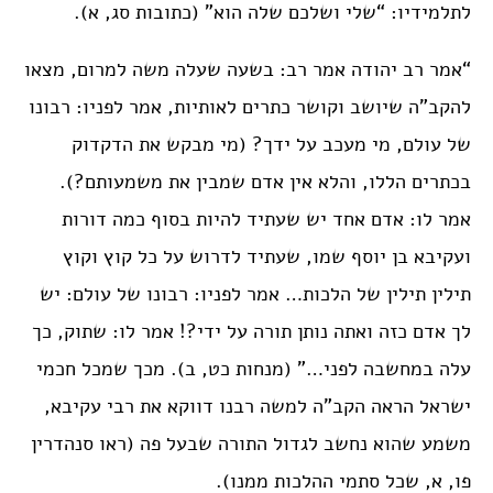
לתלמידיו: “שלי ושלכם שלה הוא” (כתובות סג, א).
“אמר רב יהודה אמר רב: בשעה שעלה משה למרום, מצאו
להקב”ה שיושב וקושר כתרים לאותיות, אמר לפניו: רבונו
של עולם, מי מעכב על ידך? (מי מבקש את הדקדוק
בכתרים הללו, והלא אין אדם שמבין את משמעותם?).
אמר לו: אדם אחד יש שעתיד להיות בסוף כמה דורות
ועקיבא בן יוסף שמו, שעתיד לדרוש על כל קוץ וקוץ
תילין תילין של הלכות… אמר לפניו: רבונו של עולם: יש
לך אדם כזה ואתה נותן תורה על ידי?! אמר לו: שתוק, כך
עלה במחשבה לפני…” (מנחות כט, ב). מכך שמכל חכמי
ישראל הראה הקב”ה למשה רבנו דווקא את רבי עקיבא,
משמע שהוא נחשב לגדול התורה שבעל פה (ראו סנהדרין
פו, א, שכל סתמי ההלכות ממנו).