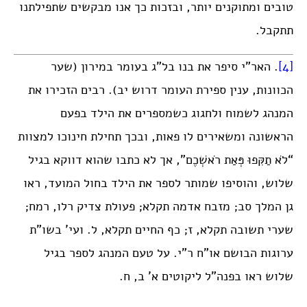
טובים ומתוקנים יותר, ובזכות כך אנו מבקשים שתפילתנו
תתקבל.
[4]
. האר”י סיפר את בנו בל”ג בעומר במירון (שער
הכוונות, ענין ספירת העומר דרוש יב). רבים הזכירו את
המנהג לשמוח ולחגוג כשמספרים את הילד בפעם
הראשונה ומשאירים לו פאות, ובכך תחילת חינוכו למצוות
“לֹא תַקִּפוּ פְּאַת רֹאשְׁכֶם”, אך לא כתבו שהוא דווקא בגיל
שלוש, והוסיפו שמותר לספר את הילד בחול המועד, ראו
גן המלך סב; מזבח אדמה תקלא; פעולת צדיק רלו, רמח;
שערי תשובה תקלא, ז; כף החיים תקלא, ל. ועי’ בשו”ת
ערוגות הבושם או”ח ר”י. על טעם המנהג לספר בגיל
שלוש ראו בפנה”ל ליקוטים א’ ב, ח.