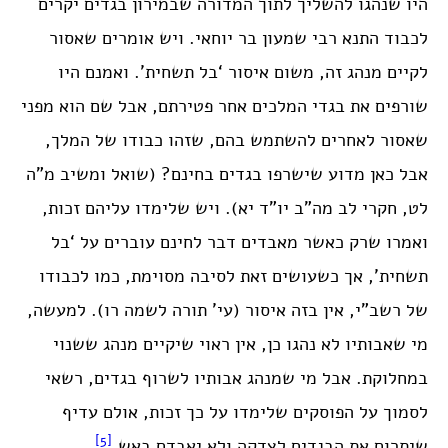
היו שנהגו להשליך לתוך המדורה שבמירון בגדים יקרים
לכבוד התנא רבי שמעון בר יוחאי. ויש אומרים שאסור
לקיים מנהג זה, משום איסור ‘בל תשחית’. ואמנם היו
שורפים את בגדי המלכים אחר פטירתם, אבל שם הוא מפני
שאסור לאחרים להשתמש בהם, שזהו כבודו של המלך,
אבל כאן מדוע שישרפו בגדים בחינם? (שואל ומשיב מ”ה
לט, חקרי לב מה”ב יו”ד יא). ויש שלימדו עליהם זכות,
ואמרו שרק כאשר מאבדים דבר לחינם עוברים על ‘בל
תשחית’, אך כשעושים זאת לסיבה מסוימת, כמו לכבודו
של רשב”י, אין בזה איסור (עי’ תורה לשמה רו). למעשה,
מי שאבותיו לא נהגו כן, אין ראוי שיקיים מנהג ששנוי
במחלוקת. אבל מי שמנהג אבותיו לשרוף בגדים, רשאי
לסמוך על הפוסקים שלימדו על כך זכות, אולם עדיף
[5]
שיתרום את הבגדים לצדקה ולא יאבדם באש.