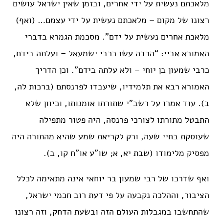
מלאכתם נעשית על ידי אחרים, ובזמן שאין ישראל עושים
רצונו של מקום – מלאכתם נעשית על ידי עצמם… (ואף)
מלאכת אחרים נעשית על ידם”. מסכמת הגמרא בדברי
האמורא אביי: “הרבה עשו כרבי ישמעאל – ועלתה בידם,
כרבי שמעון בן יוחי – ולא עלתה בידם”. וכן הדריך
האמורא רבא את תלמידיו, שיעבדו לפרנסתם (ברכות לה,
ב). עוד אמרו על רשב”י שתורתו אומנותו, וכיוון שלא
התבטל מתורתו לצורכי פרנסה, היה פטור מתפילה
שעוסקת בחיי שעה, ורק לקריאת שמע שהיא מהתורה היה
מפסיק מלימודו (שבת יא, א; שו”ע או”ח קו, ב).
ואף שדרכו של רבי שמעון בר יוחאי אינה מתאימה לכלל
הציבור, וההלכה נקבעה על פי דעת רוב חכמי ישראל,
שהתחשבו במגבלות העולם הזה ובשעת הדחק, וזה רצונו