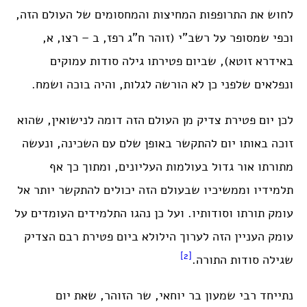
לחוש את התרופפות המחיצות והמחסומים של העולם הזה,
וכפי שמסופר על רשב”י (זוהר ח”ג רפז, ב – רצו, א,
באידרא זוטא), שביום פטירתו גילה סודות עמוקים
ונפלאים שלפני כן לא הורשה לגלות, והיה בוכה ושמח.
לכן יום פטירת צדיק מן העולם הזה דומה לנישואין, שהוא
זוכה באותו יום להתקשר באופן שלם עם השכינה, ונעשה
מתורתו אור גדול בעולמות העליונים, ומתוך כך אף
תלמידיו וממשיכיו שבעולם הזה יכולים להתקשר יותר אל
עומק תורתו וסודותיו. ועל כן נהגו התלמידים העומדים על
עומק העניין הזה לערוך הילולא ביום פטירת רבם הצדיק
[2]
שגילה סודות התורה.
נתייחד רבי שמעון בר יוחאי, שר הזוהר, שאת יום