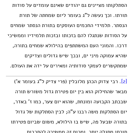
הסתלקותו מציינים גם יהודים שאינם עומדים על סודות
תורתו. וכך נעשה ל”ג בעומר ליום שמחתה של תורת
הנסתר. תלמידי החכמים העוסקים בתורת הנסתר שמחים
על הסודות שנתגלו להם בזכותו ובזכות תלמידיו וממשיכי
דרכו. והמוני העם המשתתפים בהילולא שמחים בתורה,
שהיא עמוקה מיני ים, ובכך שיש גדולים וצדיקים
שמתקשרים לעמקי סודותיה ומאירים על ידה את העולם.
[2]
. רבי צדוק הכהן מלובלין (פרי צדיק ל”ג בעומר א’)
מבאר שהחילוק הוא בין יום פטירת גדול משורש תורה
שבכתב הקבועה ומונחת, שהוא יום צער, כמו ז’ באדר,
יום הסתלקות משה רבנו ע”ה; לבין הסתלקות של גדול
בתורה שבעל פה, שיש בו הילולא, משום שביום פטירתו
תורתו מתגלה יותר, ומכוח זה ממשיכה להתרבות