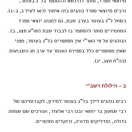
מיוצאי ספרד, מותר להינשא ולהסתפר בל”ג בעומר,
ורבים מיוצאי ספרד נוהגים בזה איסור (ראו לעיל ג, ב-ג).
כשחל ל”ג בעומר בערב שבת, גם למנהג יוצאי ספרד
המחמירים מותר להסתפר בו לכבוד שבת (שו”ע תצג, ב).
הנוהגים על פי האר”י אין מסתפרים בל”ג בעומר, מפני
שאין מסתפרים כלל בספירת העומר עד ערב חג השבועות
(כה”ח תצג, יג).
ב – הילולת רשב”י
רבים נוהגים לילך בל”ג בעומר למירון, לקברותיהם של
רבי שמעון בר יוחאי ובנו רבי אלעזר, ועורכים שם שמחה
גדולה, ומדליקים מדורה, ורוקדים ומזמרים.