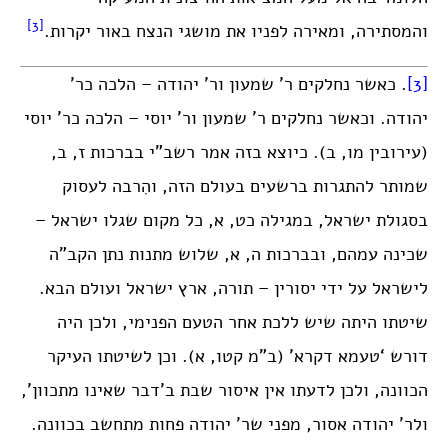
[3]
והמסתירה, ומאירה לפניו את מושגי הנצח באור יקרות.
[3]
. כאשר נחלקים ר’ שמעון ור’ יהודה – הלכה כר’
יהודה. וכאשר נחלקים ר’ שמעון ור’ יוסי – הלכה כר’ יוסי
(עירובין מו, ב). כיוצא בזה אמר רשב”י בברכות ז, ב,
שמותר להתגרות ברשעים בעולם הזה, והִרבה לעסוק
בסגולת ישראל, במגילה כט, א, כל מקום שגלו ישראל –
שכינה עמהם, ובברכות ה, א, שלוש מתנות נתן הקב”ה
לישראל על ידי יסורין – תורה, ארץ ישראל ועולם הבא.
שיטתו היתה שיש ללכת אחר הטעם הפנימי, ולכן היה
דורש ‘טעמא דקרא’ (ב”מ קטו, א). וכן לשיטתו העיקר
הכוונה, ולכן לדעתו אין איסור שבת ב’דבר שאינו מתכוון’,
ולר’ יהודה אסור, מפני שר’ יהודה פחות מתחשב בכוונה.