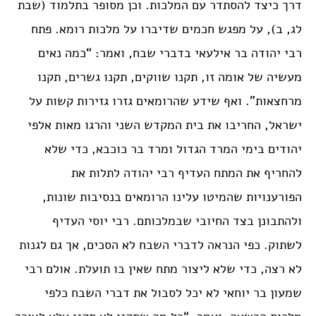
דרך כיצד להסתדר עם המלכות. וכן מסופר בתלמוד (שבת
לג, ב), על מפגש חכמים שדיברו על מלכות רומא. פתח
רבי יהודה בר אילעאי בדברי שבח, ואמר: “כמה נאים
מעשיה של אומה זו, תקנו שווקים, תקנו גשרים, תקנו
מרחצאות”. ואף שידע שהרומאים גזרו גזירות קשות על
ישראל, החריבו את בית המקדש השני והרגו מאות אלפי
יהודים בימי המרד הגדול ומרד בר כוכבא, כדי שלא
להחריף את המתח העדיף רבי יהודה לתלות את
הפורענויות שהמיטו עלינו הרומאים בנסיבות שונות,
ולהתבונן בצד החיובי שבמלכותם. רבי יוסי העדיף
לשתוק. כפי הנראה לדברי השבח לא הסכים, אך גם לגנות
לא רצה, כדי שלא ליצור מתח שאין בו תועלת. אולם רבי
שמעון בר יוחאי לא יכל לסבול את דברי השבח כלפי