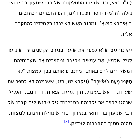
(ח”ג רצא, ב), שביום הסתלקותו של רבי שמעון בר יוחאי
גילה לתלמידיו סודות גדולים, והם הדברים הכתובים
ב’אידרא זוטא’, ומרוב האש לא יכלו תלמידיו להתקרב
אליו.
יש נוהגים שלא לספר את שיער בניהם הקטנים עד שיגיעו
לגיל שלוש, ואז עושים מסיבה ומספרים את שערותיהם
ומשאירים להם פאות, ומחנכים אותם בכך למצוַת “לֹא
תַקִּפוּ פְּאַת רֹאשְׁכֶם” (ויקרא יט, כז), שעניינה לא לספר את
שערות הראש בעיגול, תוך גזיזת הפאות. והיו מבני הגליל
שנהגו לספר את ילדיהם בסביבות גיל שלוש ליד קברו של
רבי שמעון בר יוחאי במירון, כדי שתחילת חינוכו למצוות
[4]
תהיה מתוך התחברות לצדיק.