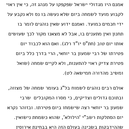
אמנם היו מגדולי ישראל שפקפקו על מנהג זה, כי אין ראוי
לקבוע מועד לשמחה ביום שלא נעשה בו נס ולא נקבע על
ידי חכמים כמועד. ואמנם ידוע שאין נוהגים לומר בו
תחנון ואין מתענים בו, אבל לא מצאנו מקור לכך שעושים
אותו יום טוב (חת”ס יו”ד רלג). ואם הוא לכבוד יום
פטירתו של רבי שמעון בר יוחאי, הרי בדרך כלל ביום
פטירת צדיק ראוי להתענות, ולא לקיים שמחה (שואל
ומשיב מהדורה חמישאה לט).
אולם רבים נוהגים לשמוח בל”ג בעומר שמחה של מצווה,
ובתוכם גדולים וצדיקים, כי מסרו המקובלים שרבי
שמעון בר יוחאי רצה שישמחו ביום פטירתו. ובזוהר נקרא
יום הסתלקות רשב”י ‘הילולא’, שהוא כשמחת נישואין.
שההידבקות בשכינה בעולם הזה היא בבחינת אירוסין