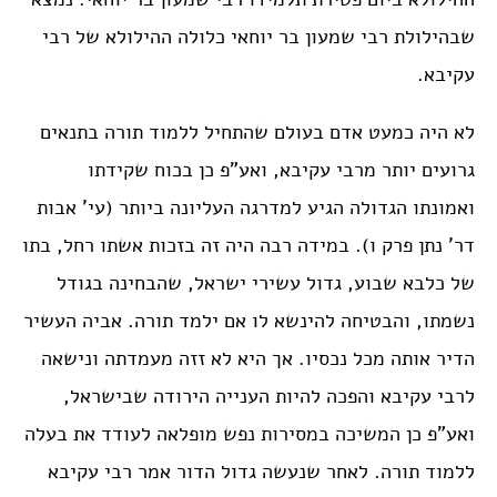
שבהילולת רבי שמעון בר יוחאי כלולה ההילולא של רבי
עקיבא.
לא היה כמעט אדם בעולם שהתחיל ללמוד תורה בתנאים
גרועים יותר מרבי עקיבא, ואע”פ כן בכוח שקידתו
ואמונתו הגדולה הגיע למדרגה העליונה ביותר (עי’ אבות
דר’ נתן פרק ו). במידה רבה היה זה בזכות אשתו רחל, בתו
של כלבא שבוע, גדול עשירי ישראל, שהבחינה בגודל
נשמתו, והבטיחה להינשא לו אם ילמד תורה. אביה העשיר
הדיר אותה מכל נכסיו. אך היא לא זזה מעמדתה ונישאה
לרבי עקיבא והפכה להיות הענייה הירודה שבישראל,
ואע”פ כן המשיכה במסירות נפש מופלאה לעודד את בעלה
ללמוד תורה. לאחר שנעשה גדול הדור אמר רבי עקיבא