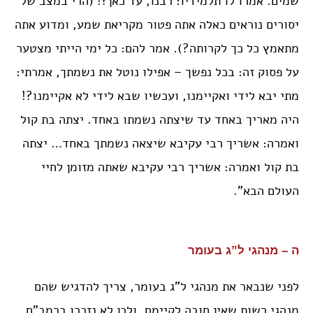
שמים. אמרו לו תלמידיו: רבנו, עד כאן?! (הרי במצב של
יסורים נוראים כאלה אתה פטור מקריאת שמע, ומדוע אתה
מתאמץ כל כך לקרותה?). אמר להם: כל ימי הייתי מצטער
על פסוק זה: בכל נפשך – אפילו נוטל את נשמתך, אמרתי:
מתי יבא לידי ואקיימנו, ועכשיו שבא לידי לא אקיימנו?!
היה מאריך באחד עד שיצתה נשמתו באחד. יצתה בת קול
ואמרה: אשריך רבי עקיבא שיצאה נשמתך באחד… יצתה
בת קול ואמרה: אשריך רבי עקיבא שאתה מזומן לחיי
העולם הבא”.
ה – מנהגי ל”ג בעומר
לפני שנבאר את מנהגי ל”ג בעומר, צריך להדגיש שהם
מנהגי רשות שאין חובה לקיימם, ולכן לא נזכרו ברמב”ם