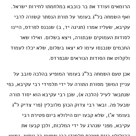
הרומאים ועודד את בר כוכבא במלחמתו לחירות ישראל.
ואף השמחה בל”ג בעומר על תורת הנסתר קשורה לרבי
עקיבא, שעליו אמרו (חגיגה יד, ב) שנכנס לפרדס, היינו
לסודות העמוקים שבתורה, ויצא בשלום. ואילו שאר
החכמים שנכנסו עימו לא יצאו בשלום, שלא יכלו לעמוד
ולקלוט את הסודות הנוראים שבפרדס.
אכן טעם השמחה בל”ג בעומר המופיע בהלכה סובב על
עניין המשך מסורת התורה על ידי תלמידי רבי עקיבא, כפי
שנתבאר לעיל (הלכה א), שכן רבי עקיבא הוא יסוד תורה
שבעל פה. ובאר רבי צדוק הכהן מלובלין (פרי צדיק ל”ג
בעומר א’), שלא קבעו יום הילולא ביום פטירת רבי
עקיבא, מפני שנהרג על ידי המלכות, ולכן קבעו את
ההילולא ביום פטירת תלמידו רבי שמעון בר יוחאי. נמצא