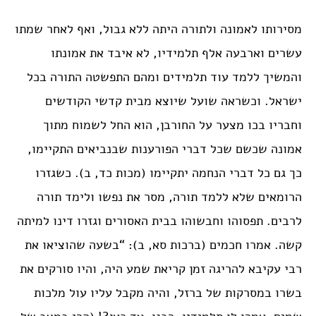
מסירותו לאמונה ולתורה היתה ללא גבול, ואף לאחר שמתו
עשרים וארבעה אלף תלמידיו, לא איבד את אמונתו
והמשיך ללמד עוד תלמידים ומהם התפשטה התורה בכל
ישראל. וכשראה שועל שיוצא מבית קדשי הקודשים
וחבריו בכו מצער על החורבן, הוא החל לשמוח מתוך
אמונה שכשם שכל דברי הפורענות שבנביאים התקיימו,
כך גם כל דברי הנחמה יתקיימו (מכות כד, ב). כשגזרו
הרומאים שלא ללמד תורה, מסר את נפשו ולימד תורה
לרבים. תפסוהו וחבשוהו בבית האסורים וגזרו דינו למיתה
קשה. אמרו חכמים (ברכות סא, ב): “בשעה שהוציאו את
רבי עקיבא להריגה זמן קריאת שמע היה, והיו סורקים את
בשרו במסרקות של ברזל, והיה מקבל עליו עול מלכות