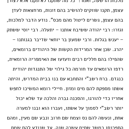
מלכות הרשעה, ואמר: “כל מה שתקנו לא תקנו אלא לצורך
עצמן, תקנו שווקים להושיב בהם זונות, מרחצאות לעדן
בהם עצמן, גשרים ליטול מהם מכס”. נודע הדבר למלכות,
וגזרו: רבי יהודה ששיבח אותנו – יתעלה. רבי יוסי ששתק
– יענש בגלות. ורבי שמעון בר יוחאי שדיבר בגנותנו –
יהרג. שכן אחר המרידות הקשות של היהודים ברומאים,
שהפילו בהם חללים רבים וזעזעו את האימפריה הרומאית,
רדפו הרומאים עד חורמה כל גילוי של התנגדות יהודית
כנגדם. ברח רשב”י והתחבא עם בנו בבית המדרש, והיתה
אשתו מספקת להם מים ומזון. חיילי רומא המשיכו לחפש
אחריו כדי להורגו, והסכנה גברה והלכה עד שלא יכול
יותר רשב”י לסמוך על אשתו, ועברו הוא ובנו למערה
אחת, ונעשה להם נס וצמח שם חרוב ונבע שם מעין, ומהם
התפרנסו במשך שתים עשרה שנה, עד שנודע להם שמת