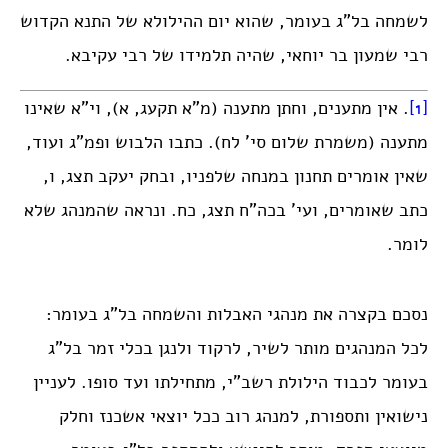
לשמחה בל”ג בעומר, שהוא יום ההילולא של התנא הקדוש
רבי שמעון בר יוחאי, שהיה תלמידו של רבי עקיבא.
[1]
. אין מתענים, וחתן מתענה (מ”א תקעג, א), וי”א שאינו
מתענה (משמרת שלום סי’ לח). כתבו הלבוש ופמ”ג ועוד,
שאין אומרים תחנון במנחה שלפניו, ובחק יעקב תצג, ו,
כתב שאומרים, ועי’ בכה”ח תצג, כח. ונראה שהמנהג שלא
לומר.
נסכם בקצרה את מנהגי האבלות והשמחה בל”ג בעומר:
לכל המנהגים מותר לשיר, לרקוד ולנגן בכלי זמר בל”ג
בעומר לכבוד הילולת רשב”י, מתחילתו ועד סופו. לעניין
נישואין ותספורת, למנהג רוב ככל יוצאי אשכנז וחלק