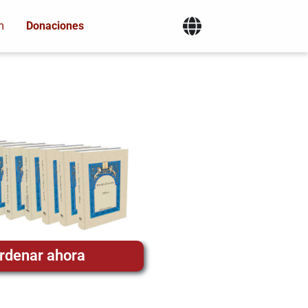
m
Donaciones
rdenar ahora