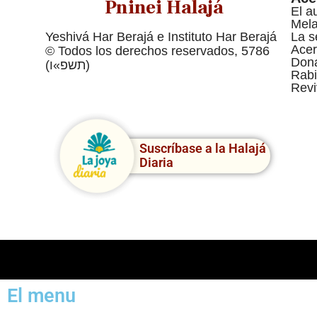
Pninei Halajá
El a
Mel
Yeshivá Har Berajá e Instituto Har Berajá
La s
Acer
© Todos los derechos reservados, 5786
Dona
(תשפ»ו)
Rabi
Revi
Suscríbase a la Halajá
Diaria
El menu