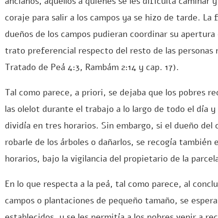
ancianos, aquellos a quienes se les dificulta caminar 
coraje para salir a los campos ya se hizo de tarde. La 
dueños de los campos pudieran coordinar su apertura 
trato preferencial respecto del resto de las personas
Tratado de Peá 4:3, Rambám 2:14 y cap. 17).
Tal como parece, a priori, se dejaba que los pobres reco
las olelot durante el trabajo a lo largo de todo el día 
dividía en tres horarios. Sin embargo, si el dueño de
robarle de los árboles o dañarlos, se recogía también 
horarios, bajo la vigilancia del propietario de la parcel
En lo que respecta a la peá, tal como parece, al conclui
campos o plantaciones de pequeño tamaño, se esperaba
establecidos, y se les permitía a los pobres venir a r