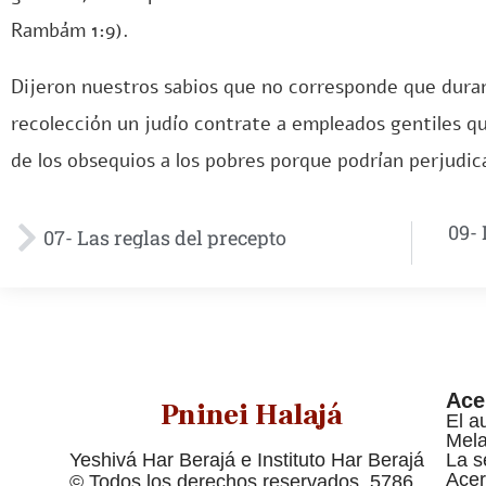
Rambám 1:9).
Dijeron nuestros sabios que no corresponde que durante
recolección un judío contrate a empleados gentiles q
de los obsequios a los pobres porque podrían perjudic
09- 
07- Las reglas del precepto
Ace
Pninei Halajá
El a
Mel
Yeshivá Har Berajá e Instituto Har Berajá
La s
Acer
© Todos los derechos reservados, 5786