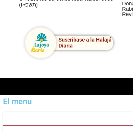
Dona
(תשפ»ו)
Rabi
Revi
Suscríbase a la Halajá
Diaria
El menu