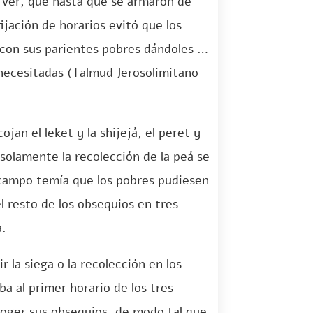
y ver, que hasta que se armaron de
fijación de horarios evitó que los
con sus parientes pobres dándoles un
 necesitadas (Talmud Jerosolimitano
jan el leket y la shijejá, el peret y
y solamente la recolección de la peá se
l campo temía que los pobres pudiesen
el resto de los obsequios en tres
a.
r la siega o la recolección en los
 al primer horario de los tres
ecoger sus obsequios, de modo tal que