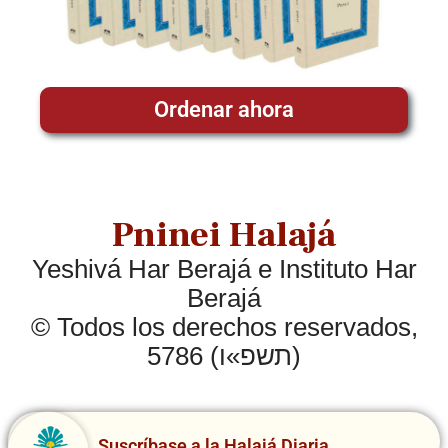
Ordenar ahora
Pninei Halajá
Yeshivá Har Berajá e Instituto Har
Berajá
© Todos los derechos reservados,
5786 (תשפ»ו)
Suscríbase a la Halajá Diaria