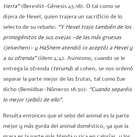
tierra”
(Bereshit-Génesis 45:18). O tal como se
dijera de Hevel, quien trajera un sacrificio de lo
selecto de su rebaño:
“Y Hevel trajo también de los
primogénitos de sus ovejas -de las más gruesas
(jelveihen)- y HaShem atendió (o aceptó) a Hevel y
a su ofrenda”
(ídem 4:4). Asimismo, cuando se le
entrega la ofrenda (
terumá
) al cohen, se nos ordenó
separar la parte mejor de las frutas, tal como fue
dicho (Bemidbar-Números 18:30):
“Cuando separéis
lo mejor (jelbó) de ello”
.
Resulta entonces que el sebo del animal es la parte
mejor y más gorda del animal doméstico, ya que la
grasa es la parte más blanda y rica en calorías, y los