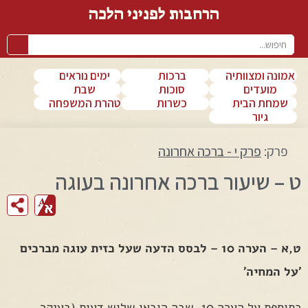
הרחבות לפניני הלכה
אמונה ומצוותיה
ברכות
ימים נוראים
מועדים
סוכות
שבת
שמחת הבית
כשרות
טהרת המשפחה
גיור
פרק:
פרק י - ברכה אחרונה
ט – שיעור ברכה אחרונה בעוגה
fr
ט,א – הערה 10 – לבסס הדעה שעל כזית עוגה מברכים
'על המחיה'
כתוספת על הערה 10, שבה הובאו שלוש דעות (בעיקר