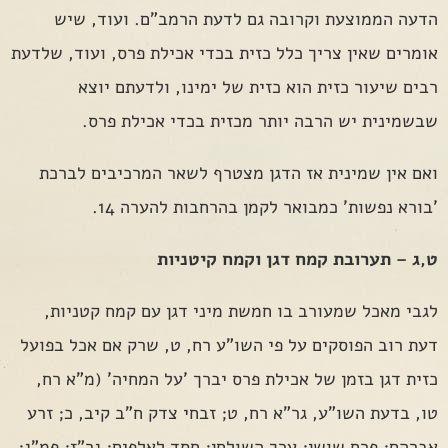
הדעה הממוצעת וקרובה גם לדעת הרמב"ם. ועוד, שיש
אומרים שאין צריך כלל כזית בכדי אכילת פרס, ועוד, שלדעת
רבים שיעור כזית הוא כזית של ימינו, ולדעתם יוצא
שבשמינית יש הרבה יותר מכזית בכדי אכילת פרס.
ואם אין שמינית אז הדגן מצטרף לשאר המרכיבים לברכת
'בורא נפשות' כמבואר לקמן בהרחבות להערה 14.
ט,ג – תערובת קמח דגן וקמח קיטניות
לגבי מאכל שמעורב בו חמשת מיני דגן עם קמח קטניות,
דעת רוב הפוסקים על פי השו"ע רח, ט, שרק אם אכל בפועל
כזית דגן בזמן של אכילת פרס יברך 'על המחיה' (מ"א רח,
טו, בדעת השו"ע, גר"א רח, ט; זבחי צדק ח"ב קיב, כ; זרע
אברהם; פרח שושן; ערך השולחן; חסד לאלפים; גר"ז; פמ"ג;