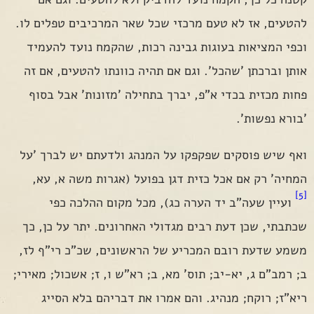
להטעים, אז לא טעם מרכזי שכל שאר המרכיבים טפלים לו.
וכפי המציאות בעוגות גבינה רכות, שהקמח נועד להעמיד
אותן וברכתן 'שהכל'. וגם אם תהיה כוונתו להטעים, אם זה
פחות מכזית בכדי א"פ, יברך בתחילה 'מזונות' אבל בסוף
'בורא נפשות'.
ואף שיש פוסקים שפקפקו על המנהג ולדעתם יש לברך 'על
המחיה' רק אם אכל כזית דגן בפועל (אגרות משה א, עא,
[5]
ועיין שעה"ב יד הערה כג), מכל מקום ההלכה כפי
שכתבתי, שכן דעת רבים מגדולי האחרונים. יתר על כן, כך
משמע שדעת רובם המכריע של הראשונים, שכ"כ רי"ף לז,
ב; רמב"ם ג, יא-יב; תוס' מא, ב; רא"ש ו, ז; אשכול; מאירי;
ריא"ז; רוקח; מנהיג. והם אמרו את דבריהם בלא הסייג