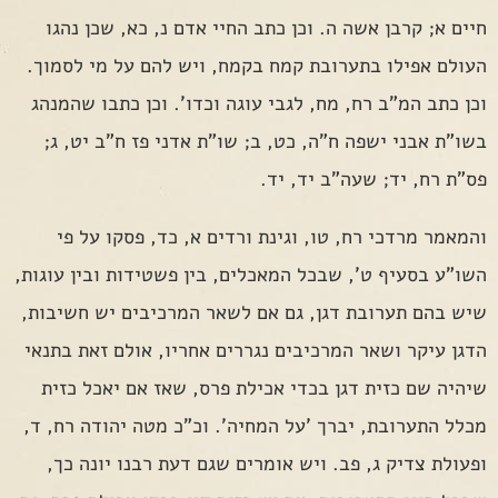
חיים א; קרבן אשה ה. וכן כתב החיי אדם נ, כא, שכן נהגו
העולם אפילו בתערובת קמח בקמח, ויש להם על מי לסמוך.
וכן כתב המ"ב רח, מח, לגבי עוגה וכדו'. וכן כתבו שהמנהג
בשו"ת אבני ישפה ח"ה, כט, ב; שו"ת אדני פז ח"ב יט, ג;
פס"ת רח, יד; שעה"ב יד, יד.
והמאמר מרדכי רח, טו, וגינת ורדים א, כד, פסקו על פי
השו"ע בסעיף ט', שבכל המאכלים, בין פשטידות ובין עוגות,
שיש בהם תערובת דגן, גם אם לשאר המרכיבים יש חשיבות,
הדגן עיקר ושאר המרכיבים נגררים אחריו, אולם זאת בתנאי
שיהיה שם כזית דגן בכדי אכילת פרס, שאז אם יאכל כזית
מכלל התערובת, יברך 'על המחיה'. וכ"כ מטה יהודה רח, ד,
ופעולת צדיק ג, פב. ויש אומרים שגם דעת רבנו יונה כך,