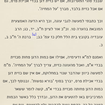
שבכל סוגי התערובות, אם יש כזית דגן בכדי אכילת פרס, גם
אם אכל כזית בלבד, מברך 'על המחיה'.
וכך כתבתי למעשה לגבי עוגה, וכך היא הדעה האמצעית
המובאת בהערה 10. וכ"כ אור לציון ח"ב, יד, כג; הרב
[4]
עובדיה בקובץ בית הלל חלק כז עמ' כב;
ברכת ה' ח"ב ב,
כ.
ואמנם למ"א ודעימיה, אפילו אם כמות הדגן פחות מכזית
בכדי א"פ, ואכל מהעוגה כזית, צריך לברך 'על המחיה'. מ"מ
למעשה כיוון שהדבר שנוי במחלוקת, אם אין שם כזית דגן
בכדי אכילת פרס, יברך בסוף 'בורא נפשות'. ובנוסף לכך, אם
כמות הדגן פחותה מכזית בכדי א"פ, קשה לומר ששאר
המרכיבים באו להטעים את הדגן, ובדרך כלל כאשר הכמות
קטנה כל כך, הקמח נועד להדביק ולא להטעים. וגם אם