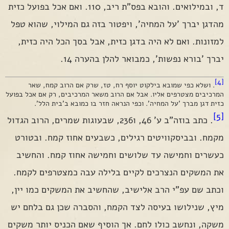
ד, ובמילואים. והובא בפס"ת ריב, 110. ואם אכל בפועל כזית
מהדגן יברך 'על המחיה', ויפטור בזה גם המילוי, שהוא טפל
למזונות. ואם לא היה בדגן כזית, אבל בסך הכל היה כזית,
יברך 'בורא נפשות', כמבואר להלן בהערה 14.
[4]
. ושלא כפי שמובא בילקוט יוסף רח, טז, שרק אם הרוב קמח, שאר
המרכיבים מצטרפים אליו. אבל אם הרוב משאר המרכיבים, רק אם אכל בפועל
כזית דגן מברך 'על המחיה'. וכפי הנראה חזר בו כמובא ב'בית הלל'.
[5]
. כתב בוזה"ב ע' 46, ו236, שבעוגות שמרים, הרוב הגדול
מקמח. ובביסקוויטים רגילים, כשבעים אחוז קמח. ובטורט
כעשרים וחמישה עד שלושים וחמישה אחוז קמח. והחשיב
את המשקים הנצרכים לקיים בלילה עבה כמצטרפים לקמח.
וכתב שם עפ"י הרב אלישיב, שהחשיב את המשקים כמו יין,
מיץ, שנילושו בעיסה לצד הקמח, והסברה שכן גם בלחם יש
משקה, ונחשב כולו לחם. אך הוסיף שאם הכניס יותר משקים