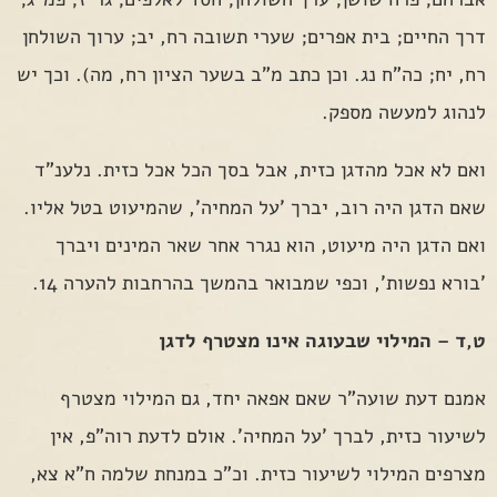
דרך החיים; בית אפרים; שערי תשובה רח, יב; ערוך השולחן
רח, יח; כה"ח נג. וכן כתב מ"ב בשער הציון רח, מה). וכך יש
לנהוג למעשה מספק.
ואם לא אכל מהדגן כזית, אבל בסך הכל אכל כזית. נלענ"ד
שאם הדגן היה רוב, יברך 'על המחיה', שהמיעוט בטל אליו.
ואם הדגן היה מיעוט, הוא נגרר אחר שאר המינים ויברך
'בורא נפשות', וכפי שמבואר בהמשך בהרחבות להערה 14.
ט,ד – המילוי שבעוגה אינו מצטרף לדגן
אמנם דעת שועה"ר שאם אפאה יחד, גם המילוי מצטרף
לשיעור כזית, לברך 'על המחיה'. אולם לדעת רוה"פ, אין
מצרפים המילוי לשיעור כזית. וכ"כ במנחת שלמה ח"א צא,