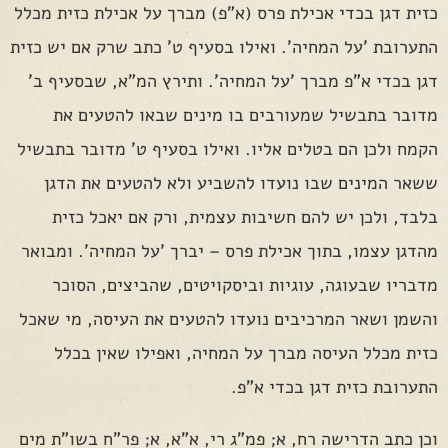
כזית דגן בכדי אכילת פרס (א"פ) מברך על אכילת כזית מכלל
התערובת 'על המחיה'. ואילו בסעיף ט' כתב שרק אם יש כזית
דגן בכדי א"פ מברך 'על המחיה'. ותירץ המ"א, שבסעיף ב'
מדובר בתבשיל שמעורבים בו מינים שבאו להטעים את
הקמח ולכן הם בטלים אליו. ואילו בסעיף ט' מדובר בתבשיל
ששאר המינים שבו נועדו להשביע ולא להטעים את הדגן
בלבד, ולכן יש להם חשיבות עצמית, ורק אם יאכל כזית
מהדגן עצמו, בתוך אכילת פרס – יברך 'על המחיה'. ומבואר
מדבריו שבעוגה, עוגיות וביסקויטים, שהביצים, הסוכר
והשמן ושאר המרכיבים נועדו להטעים את העיסה, מי שאכל
כזית מכלל העיסה מברך על המחיה, ואפילו שאין בכלל
התערובת כזית דגן בכדי א"פ.
וכן כתב הדרישה רח, א; פמ"ג רי, א"א, א; פר"ח בשו"ת מים