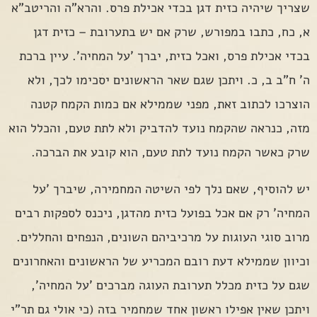
שצריך שיהיה כזית דגן בכדי אכילת פרס. והרא"ה והריטב"א
א, כח, כתבו במפורש, שרק אם יש בתערובת – כזית דגן
בכדי אכילת פרס, ואכל כזית, יברך 'על המחיה'. עיין ברכת
ה' ח"ב ב, כ. ויתכן שגם שאר הראשונים יסכימו לכך, ולא
הוצרכו לכתוב זאת, מפני שממילא אם כמות הקמח קטנה
מזה, כנראה שהקמח נועד להדביק ולא לתת טעם, והכלל הוא
שרק כאשר הקמח נועד לתת טעם, הוא קובע את הברכה.
יש להוסיף, שאם נלך לפי השיטה המחמירה, שיברך 'על
המחיה' רק אם אכל בפועל כזית מהדגן, ניכנס לספקות רבים
מרוב סוגי העוגות על מרכיביהם השונים, הנפחים והחללים.
וכיוון שממילא דעת רובם המכריע של הראשונים והאחרונים
שגם על כזית מכלל תערובת העוגה מברכים 'על המחיה',
ויתכן שאין אפילו ראשון אחד שמחמיר בזה (כי אולי גם תר"י