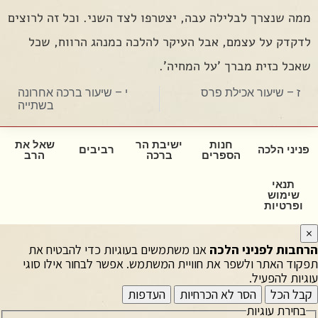
ממה שנצרך לבלילה עבה, יצטרפו לצד השני. וכל זה לרוצים
לדקדק על עצמם, אבל העיקר להלכה כמנהג הרווח, שכל
שאכל כזית מברך 'על המחיה'.
ז – שיעור אכילת פרס
י – שיעור ברכה אחרונה
בשתייה
חנות
ישיבת הר
שאל את
פניני הלכה
רביבים
הספרים
ברכה
הרב
תנאי
שימוש
ופרטיות
×
הרחבות לפניני הלכה
אנו משתמשים בעוגיות כדי להבטיח את
תפקוד האתר ולשפר את חוויית המשתמש. אפשר לבחור אילו סוגי
עוגיות להפעיל.
קבל הכל
הסר לא הכרחיות
העדפות
בחירת עוגיות