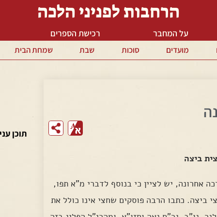
הרחבות לפניני הלכה
על המחבר
רכישת הספרים
מועדים
סוכות
שבת
שמחת הבית
נה
fr
תוכן עני
ית ביצה
 אחרונה, יש לציין כי בנוסף לדברי מ"א תפו,
י ביצה. כתבו הרבה פוסקים שחצי אינו כולל את
נר, נו"ב, גר"ח נאה וחזו"א. ומהרי"ל הפליג בזה