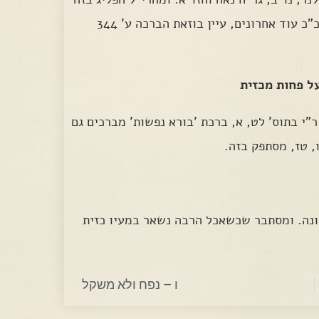
וכתב שמחמת זה יש להוריד כ-25% מהשיעור, וכ"כ עוד אחרונים, עיין בוזאת הברכה ע' 344
על פחות מכזית
י בתוס' לט, א, ברכת 'בורא נפשות' מברכים גם
, טז, מסתפק בזה.
נה. ומסתבר שכשאכל הרבה נשאר במעיו כזית
ו – נפח ולא משקל