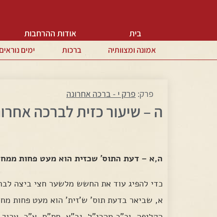
בית
אודות ההרחבות
אמונה ומצוותיה
ברכות
ימים נוראים
פרק:
פרק י - ברכה אחרונה
ה – שיעור כזית לברכה אחרו
ה,א – דעת התוס' שכזית הוא מעט פחות ממחצ
כדי להפיג עוד את החשש מלשער חצי ביצה לברכה
א, שביאר בדעת תוס' ש'זית' הוא מעט פחות מחצ
הקליפה, וכ"כ מהרי"ל, גר"א, חת"ס, א"ר, ערוך ל