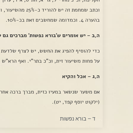
בהערה 4. וכמדומה שמחשבים זאת בכ-10%.
ה,ב – יש אומרים ש'בורא נפשות' מברכים גם 
כדי להוסיף להפיג את החשש, יש לצרף שלדעת ר"
על פחות משיעור זית, וכ"כ בתר"י. ואף הרא"ש ו
ה,ג – אכל והקיא
אם משער שנשאר במעיו כזית, מברך ברכה אחרו
(ילקוט יוסף קפד, יט).
ד – בורא נפשות