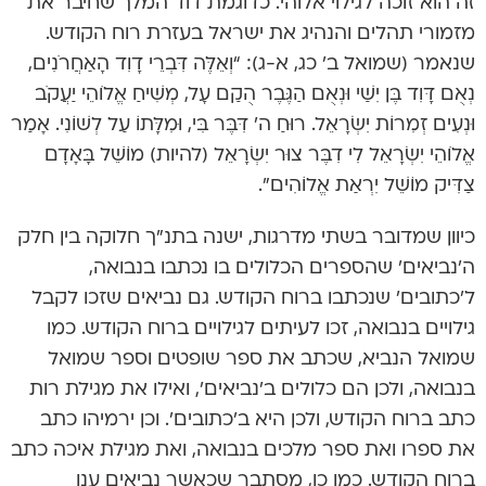
זה הוא זוכה לגילוי אלוהי. כדוגמת דוד המלך שחיבר את
מזמורי תהלים והנהיג את ישראל בעזרת רוח הקודש.
שנאמר (שמואל ב’ כג, א-ג): “וְאֵלֶּה דִּבְרֵי דָוִד הָאַחֲרֹנִים,
נְאֻם דָּוִד בֶּן יִשַׁי וּנְאֻם הַגֶּבֶר הֻקַם עָל, מְשִׁיחַ אֱלֹוהֵי יַעֲקֹב
וּנְעִים זְמִרוֹת יִשְׂרָאֵל. רוּחַ ה’ דִּבֶּר בִּי, וּמִלָּתוֹ עַל לְשׁוֹנִי. אָמַר
אֱלֹוהֵי יִשְׂרָאֵל לִי דִבֶּר צוּר יִשְׂרָאֵל (להיות) מוֹשֵׁל בָּאָדָם
צַדִּיק מוֹשֵׁל יִרְאַת אֱלוֹהִים”.
כיוון שמדובר בשתי מדרגות, ישנה בתנ”ך חלוקה בין חלק
ה’נביאים’ שהספרים הכלולים בו נכתבו בנבואה,
ל’כתובים’ שנכתבו ברוח הקודש. גם נביאים שזכו לקבל
גילויים בנבואה, זכו לעיתים לגילויים ברוח הקודש. כמו
שמואל הנביא, שכתב את ספר שופטים וספר שמואל
בנבואה, ולכן הם כלולים ב’נביאים’, ואילו את מגילת רות
כתב ברוח הקודש, ולכן היא ב’כתובים’. וכן ירמיהו כתב
את ספרו ואת ספר מלכים בנבואה, ואת מגילת איכה כתב
ברוח הקודש. כמו כן, מסתבר שכאשר נביאים ענו