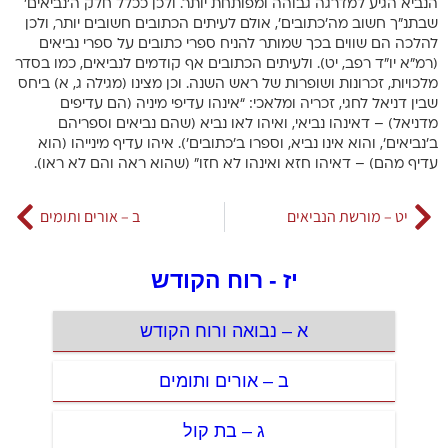
הנביא הגיע למדרגה גבוהה ומפותחת יותר. ולכן ככלל חלק ה’נביאים’
שבתנ”ך חשוב מה’כתובים’, אולם לעיתים הכתובים חשובים יותר, ולכן
להלכה הם שווים בכך שמותר להניח ספרי כתובים על ספרי נביאים
(רמ”א יו”ד רפב, יט). ולעיתים הכתובים אף קודמים לנביאים, כמו בסדר
מלכויות, זכרונות ושופרות של ראש השנה. וכן מצינו (מגילה ג, א) ביחס
שבין דניאל לחגי, זכריה ומלאכי: “אינהו עדיפי מיניה (הם עדיפים
מדניאל) – דאינהו נביאי, ואיהו לאו נביא (שהם נביאים וספריהם
ב’נביאים’, והוא אינו נביא, וספרו ב’כתובים’). איהו עדיף מינייהו (הוא
עדיף מהם) – דאיהו חזא ואינהו לא חזו” (שהוא ראה והם לא ראו).
יט – מורשת הנביאים
ב – אורים ותומים
יז - רוח הקודש
א – נבואה ורוח הקודש
ב – אורים ותומים
ג – בת קול