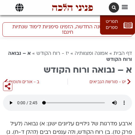
פניני הלכה
תרגומים | languages
תפריט
התכוננו לשנה החדשה, הזמינו סימניות לימוד שנתיות
ספרים
חינם!
דף הבית
»
אמונה ומצוותיה
»
יז - רוח הקודש
»
א – נבואה
ורוח הקודש
א – נבואה ורוח הקודש
יט – מורשת הנביאים
ב – אורים ותומים
ארבע מדרגות של גילויים עליונים ישנן: א) נבואה (לעיל
פרק טז). ב) רוח הקודש, ולה ענפים רבים (להלן ד-ח). ג)