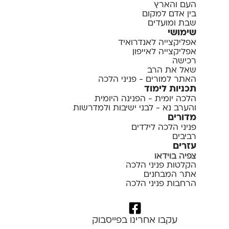
העם והארץ
בין אדם למקום
שבת ומועדים
שימושי
אפליקצייה לאנדרואיד
אפליקצייה לאייפון
רכישה
שאל את הרב
האתר למורים - פניני הלכה
תכניות לימוד
הלכה יומית - הפנינה היומית
והערב נא - לבני ישיבות ולמדרשות
מדורים
פניני הלכה לילדים
רביבים
עזרים
צפיה בוידאו
הקלטות פניני הלכה
אתר המבחנים
הרחבות פניני הלכה
עקבו אחרינו בפייסבוק