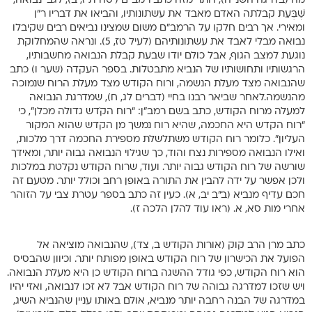
מה (בדרגה השנייה), ויותר מזה כתב רמב”ם (יסה”ת ז, ב), לגבי נבואה,
שֶׁבְּעֵת קבלתה האדם מאבד את עשתונותיו, והביאו את דבריו ר”ן
ומאירי. אך רבים חלקו על הרמב”ם משום שמצינו נביאים רבים שקיבלו
נבואה מבלי לאבד את עשתונותיהם (לעיל טז, 5). ונראה שהמחלוקת
נוגעת למצב הגוף, אבל כולם יודו שבעת קבלת הנבואה מחשבותיו,
הרגשותיו ותחושותיו של הנביא מתבטלות. בספר העקדה (שער ו) כתב
שהנבואה מצד מעלת הנשמה, ורוח הקודש מצד מעלת הרוח שנמוכה
מהנשמה.לאחר שביאר רבנו בחיי (דברים לג, ח), שמדרגת הנבואה
למעלה מרוח הקודש, כתב בשם רמב”ן: “רוח הקֹדש גדולה מכלן”, כי
“רוח הקדש היא החכמה, שהיא רוח נמשך מן הקדש שהוא המקור
העליון”. כלומר רוח הקודש משתלשלת מספירת החכמה דרך מלכות,
ואילו הנבואה מספירות נצח והוד, כך שגילוי הנבואה גבוה יותר, ומאידך
שורשה של רוח הקודש גבוה יותר. ועוד, שרוח הקודש נקלטת במלכות
ולכן אפשר על ידה להבין את התורה באופן רחב וכולל יותר. מטעם זה
חכם עדיף מנביא (ב”ב יב, א). כעין זה כתב בספר עטרת צבי על הזוהר
אחרי מות סא, א. (ראו עוד להלן הלכה ז).
כתב מרן הרב קוק (אורות הקודש ב, צד), שהנבואה מוציאה אל
הפועל את הכישרון של רוח הקודש באופן מפותח יותר. וכיוון שהבסיס
הוא רוח הקודש, כפי גודל ההשגה ברוח הקודש כן היא מעלת הנבואה.
ויש שזכו למדרגה גבוהה של רוח הקודש אבל לא זכו לנבואה, ואזי יהיו
במדרגה של הבנה רחבה יותר מנביא, אולם באותו עניין שהנביא השיג,