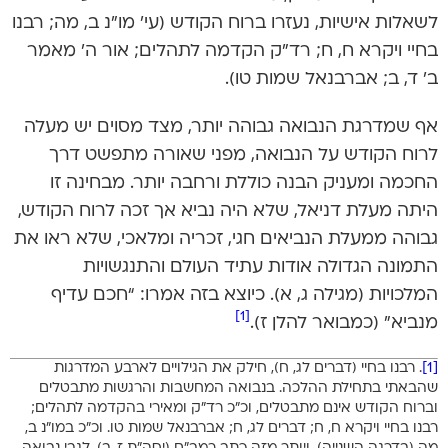
לשאלות אישיות, נעזרו ברוח הקודש (עי’ מו”נ ב, מה; רבנו
בחיי ויקרא ח, ח; רד”ק הקדמה לתהלים; אור ה’ מאמר
ב’ ד, ב; אברבנאל שמות טו).
אף שמדרגת הנבואה גבוהה יותר, מצד מסוים יש מעלה
לרוח הקודש על הנבואה, מפני שאורה מתפשט דרך
החכמה ומעניק הבנה כוללת ורחבה יותר. מבחינה זו
היתה מעלת דניאל, שלא היה נביא אך זכה לרוח הקודש,
גבוהה ממעלת הנביאים חגי, זכריה ומלאכי, שלא ראו את
התמונה הגדולה אודות עתיד העולם והתנגשויות
המלכויות (מגילה ג, א). כיוצא בזה אמרו: “חכם עדיף
[1]
מנביא” (כמבואר להלן ז).
[1]
. רבנו בחיי (דברים לג, ח), חילק את הגילויים לארבע המדרגות
שהבאתי בתחילת ההלכה. בנבואה המחשבות והרגשות מתבטלים
וברוח הקודש אינם מתבטלים, וכ”כ רד”ק ומאירי בהקדמה לתהלים;
רבנו בחיי ויקרא ח, ח; דברים לג, ח; אברבנאל שמות טו. וכ”כ במו”נ ב,