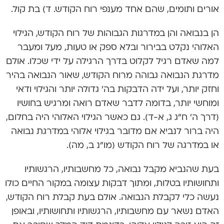
אורים ותומים, שהם אחד מענפי רוח הקודש. ד) בת קול.
הן בנבואה והן במדרגות הגבוהות של רוח הקודש, הגילוי
האלוהי נקלט בבירור ובלא ספק או טעות, מעל ומעבר
למה שאדם רגיל לקלוט בדרך הרגילה על ידי שכלו. אולם
מדרגת הנבואה גבוהה מרוח הקודש, שאור הנבואה בהיר
וחזק יותר, ועל ידה הדבקות בה’ גדולה יותר והגילוי ודאי
ומוחשי יותר, בדומה לדבר שאדם רואה ומרגיש בחושיו
(דרך ה’ ח”ג ג, א-ד). גם כאשר הגילוי האלוהי היה בחלום,
היה ברור לנביא אם מדובר בגילוי אלוהי במדרגת נבואה
או במדרגה של רוח הקודש (מו”נ ב, מה).
בעת שהנביא מקבל נבואה, כל מחשבותיו, הרגשותיו
ותחושותיו בטלות, ומתוך דבקות עצומה במקור החיים כולו
נעשה כלי לקבלת הנבואה. אולם בעת קבלת רוח הקודש,
האדם נשאר עם מחשבותיו, הרגשותיו ותחושותיו, ובאופן