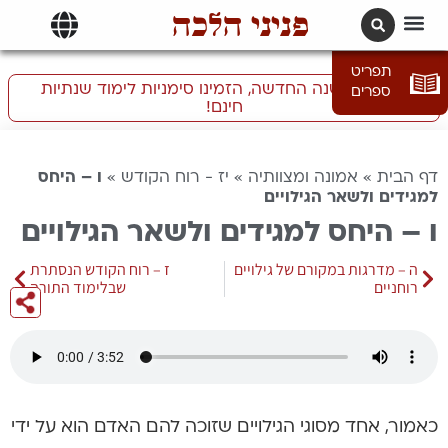
פניני הלכה
תרגומים | languages
תפריט
התכוננו לשנה החדשה, הזמינו סימניות לימוד שנתיות
ספרים
חינם!
דף הבית
»
אמונה ומצוותיה
»
יז - רוח הקודש
»
ו – היחס
למגידים ולשאר הגילויים
ו – היחס למגידים ולשאר הגילויים
ה – מדרגות במקורם של גילויים
ז – רוח הקודש הנסתרת
רוחניים
שבלימוד התורה
כאמור, אחד מסוגי הגילויים שזוכה להם האדם הוא על ידי