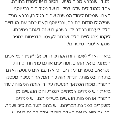
‘מגיד’, שנברא מכוח מעשיו הטובים או לימודו בתורה.
אחד מהגדולים שזכו לגילויים של מגיד היה רבי יוסף
קארו, שמכוח לימוד המשנה שהיה רגיל בו, נברא מגיד
שגילה לו סודות בתורה, ורבי יוסף קארו כתב את הגילויים
הללו לעצמו בכתב ידו. כשבעים שנה לאחר פטירתו,
ליקטו מהגילויים הללו שכתב לעצמו והדפיסום בספר
שנקרא ‘מגיד מישרים’.
ביאר האר”י (שער רוח הקודש דרוש א): “עניין המלאכים
המתגלים אל האדם, ומודיעים אותם עתידות וסודות
ונקראים בספרים ‘מגידים’, כי אלו נבראים מעסק האדם
בתורה ובמצוות”. “וגדול הוא כוח המלאך הנעשה מעסק
התורה, מכוח המלאך הנעשה על ידי אותה המצווה”. עוד
ביאר: “יש מגידים אמיתיים לגמרי, והם הנעשים מן
התורה או המצוות הנעשים בשלימותם, ויש מגידים
משקרים במקצת דבריהם, ויש בהם תערובת כזב ושקר.
והטעם הוא, כי אם האדם היה לו איזה בחינה רעה, או