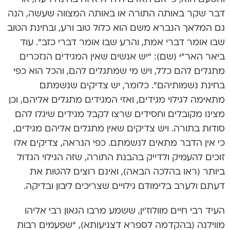
דבר שקר באותה התורה או באותה המצווה שעשה, הנה
גם המלאך הנברא משם הוא כלול טוב ורע, ובחינת הטוב
שבו אומר דברי אמת, והרע שבו אומר דברי כזב”. עוד
ביאר האר”י (שם): “יש אנשים שאין המגידים הנזכרים
מתגלים להם כלל, ויש מי שמתגלים להם, והכל הוא כפי
בחינת נשמותיהם”. כלומר, יש צדיקים שנשמתם
מתאימה לגילוי מגידים, ואזי המגידים מתגלים אליהם, וכן
מצינו מקובלים וחסידים שרצו לקבל מגידים שיגלו להם
סודות בתורה. ויש צדיקים שאין מתגלים אליהם מגידים,
כי אין הדבר מתאים לנשמתם. כפי הנראה, צדיקים אלו
זוכים להעמיק ולדייק בהבנת התורה, שזה הגילוי הגדול
ביותר (ראו בהלכה הבאה), ואינם רוצים להטות את
דעתם ולערב בלימודם גילויים שצריכים ליבון ובדיקה.
העיד רבי חיים מוולוז’ין, ששמע מרבו הגאון רבי אליהו
מווילנה (בהקדמה לספרא דצניעותא), “שפעמים רבות