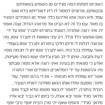
השכימו לפתחו כמה מגידים מן השמים בשאלתם
ובקשתם, שרוצים למסור לו רזין דאורייתא בלא שום
עמל. ולא הטה אזנו אליהם כלל. ואחד מן המגידים הפציר
בו מאד. עם כל זה לא הביט אל מראהו הגדול, וענה ואמר
לו: איני רוצה שתהיה השגתי בתורתו יתברך שמו על ידי
שום אמצעי כלל וכלל. רק עיני נשואות לו יתברך שמו, מה
שרוצה לגלות לי וליתן חלקי בתורתו יתברך שמו בעמלי
אשר עמלתי בכל כחי, הוא יתברך שמו יתן לי חכמה מפיו
דעת ותבונה, שיתן לי לב מבין וכליותי יעשו כשתי מעיינות,
ואדע כי מצאתי חן בעיניו. ואיני רוצה אלא ממה שבתוך
פיו. וההשגות על ידי המלאכים המגידים ושרי התורה
אשר לא עמלתי ולא חכמתי – אין לי בהם חפץ”. עוד
סיפר, שפעם שלח אותו הגאון מווילנה לאחיו הצעיר,
הגדול בתורה, “לאמר לו בצווי משמו שלא יקבל שום
מלאך מגיד אשר יבא אצלו, כי בזמן לא כביר יבא אליו
מלאך מגיד”. והוסיף שאף “כי מרן ה’בית יוסף’ (רבי יוסף