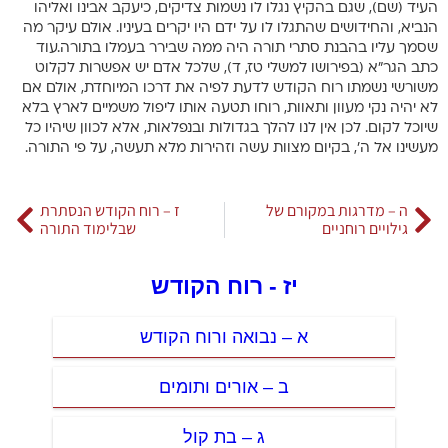
העיד (שם), שגם בהקיץ נגלו לו נשמות צדיקים, כיעקב אבינו ואליהו
הנביא, והחידושים שהתגלו לו על ידם היו יקרים בעיניו. אולם עיקר מה
שסמך עליו בהבנת סתרי תורה היה ממה שבירר בעמלו בתורה.עוד
כתב הגר”א (בפירושו למשלי טז, ד), שלכל אדם יש אפשרות לקלוט
משורשי נשמתו רוח הקודש לדעת לפיה את דרכו המיוחדת, אולם אם
לא יהיה נקי מעוון ותאוות, רוחו תטעה אותו ליפול משמיים לארץ בלא
שיוכל לקום. לכן אין לנו להלך בגדולות ובנפלאות, אלא לכוון שיהיו כל
מעשינו אל ה’, בקיום מצוות עשה וזהירות מלא תעשה, על פי התורה.
ה – מדרגות במקורם של
ז – רוח הקודש הנסתרת
גילויים רוחניים
שבלימוד התורה
יז - רוח הקודש
א – נבואה ורוח הקודש
ב – אורים ותומים
ג – בת קול