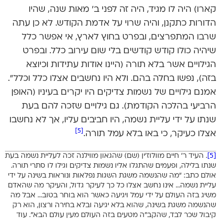
קארו) היה לו מגיד, היה זה לפני ב’ מאות שנה, שהיו
הדורות כתקנן, והיה שרוי על אדמת הקודש. לא כן עתה
שרבו המתפרצים, ובפרט בחוץ לארץ, אי אפשר כלל
שיהיה כולו קודש קודשים בלי שום עירוב כלל. ובפרט
הגילויים אשר בלא תורה (היינו אודות עתידות וכיוצא
בזה), נפשו בחלה בהם. ולא היו נחשבים אצלו כלל וכלל”.
אמנם גילויים של נשמות צדיקים היו יקרים בעיניו (האופן
הרביעי בהלכה הקודמת). גם גילויים שזכה להם בעת
שנתו על ידי עליית נשמה, היו חביבים עליו, אך לא נחשבו
[5]
אצלו כעיקר, כי באו בלא עמל תורה.
[5]
. העיד ר’ חיים מוולוז’ין (שם) שהגאון מווילנה זכה לעליית נשמה בעת
שנתו בלילה, ופעמים שהתגלו אליו נשמות צדיקים וגילו לו סתרי תורה.
אולם כתב: “מה שהנשמה משגת השגות נפלאות ונוראות בשינה על ידי
עליית נשמה… אינו נחשב אצלו כל כך לעיקר גדול, והעיקר מה שהאדם
משיג בזה העולם על ידי עמל ויגיעה כאשר הוא בוחר בטוב… אבל מה
שהנשמה משגת בשינה, שהוא בלא יגיעה ובלא בחירה ורצון, הוא רק
קיבול שכר לבד, שהקב”ה מטעים בזה העולם מעין עולם הבא”. עוד