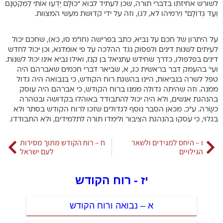
לשורש אחיזתו בדברי תורה, שכן לעתיד לבוא “כוּלָּם יֵדְעוּ אוֹתִי לְמִקְטַנָּם
וְעַד גְּדוֹלָם” (ירמיהו לא, לג), וזה על ידי קדושת מעשי המצוות.
על היתרון של חכם על נביא, כתב בפרישה (חו”מ סו, כא), שחכם יכול
לעיתים לשנות דינים ולפסוק נגד ההלכה על פי אומדנא, וכן יכול לחדש
דינים בפלפולו, כדרך שחידש עתניאל בן קנז, ואילו נביא אינו יכול לשנות.
ועי’ בהעמק דבר בראשית כג, א, שביאר דברי חכמים שאברהם היה
טפל לשרה בנביאות, היינו בהשגת רוח הקודש, כי בנבואה היה גדול
ממנה. וזה שהיתה גדולה ממנו ברוח הקודש, כי אברהם היה עוסק
בהנהגת אנשים, ולא היה יכול להתבודד באוהלו בקדושה ובטהרה
כשָׂרה. ע”כ. מכאן הסבר נוסף לגדולים שזכו לרוח הקודש בסתר ולא
בגלוי, כי עסקו בהנהגת הציבור ולימדו תורה לתלמידים, ולא התבודדו.
ו – היחס למגידים ולשאר
ח – רוח הקודש מתוך מסירות
הגילויים
לעם ישראל
יז - רוח הקודש
א – נבואה ורוח הקודש