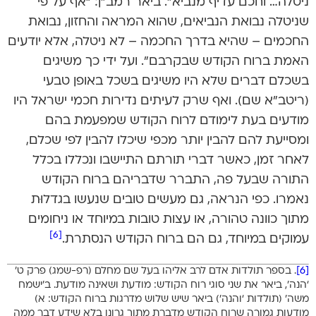
ניטלה… וחכם עדיף מנביא”. ביאר רמב”ן: “אף על פי
שניטלה נבואת הנביאים, שהוא המראה והחזון, נבואת
החכמים – שהיא בדרך החכמה – לא ניטלה, אלא יודעים
האמת ברוח הקודש שבקרבם”. ועל ידי כך משיגים
בשכלם דברים שלא היו משיגים בשכל באופן טבעי
(ריטב”א שם). ואף שרק לעיתים נדירות חכמי ישראל היו
מודעים בעת לימודם לרוח הקודש שמפעמת בהם
ומסייעת להם להבין יותר מכפי שיכלו להבין לפי שכלם,
לאחר זמן, כאשר דברי תורתם התיישבו ונכללו בכלל
התורה שבעל פה, התברר שדבריהם ברוח הקודש
נאמרו. כפי הנראה, גם מעשים טובים שנעשו בגדלוּת
מתוך כוונה טהורה, או עצות טובות במיוחד או ניחומים
[6]
עמוקים במיוחד, גם הם ברוח הקודש הנסתרת.
[6]
. בספר תולדות אדם לרב אליהו בעל שם מחלם (רפ-שמג) פרק ט’
‘הנה’, ביאר את שני סוגי רוח הקודש: מודעת ושאינה מודעת. ב’ישמח
משה’ (תולדות ‘והנה’) ביאר שיש שלוש מדרגות ברוח הקודש: א)
מודעות גמורה שרוח הקודש מדברת מתוך גרונו בלא שידע דבר ממה