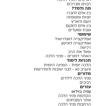
תורמים לפניני הלכה
רבנים מברכים
מה נלמד?
בין אדם לחברו
זוגיות ומשפחה
העם והארץ
בין אדם למקום
שבת ומועדים
שימושי
אפליקצייה לאנדרואיד
אפליקצייה לאייפון
רכישה
שאל את הרב
האתר למורים - פניני הלכה
תכניות לימוד
הלכה יומית - הפנינה היומית
והערב נא - לבני ישיבות ולמדרשות
מדורים
פניני הלכה לילדים
רביבים
עזרים
צפיה בוידאו
הקלטות פניני הלכה
אתר המבחנים
הרחבות פניני הלכה