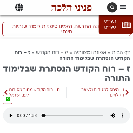
פניני הלכה
תרגומים | languages
תפריט
התכוננו לשנה החדשה, הזמינו סימניות לימוד שנתיות
ספרים
חינם!
דף הבית
»
אמונה ומצוותיה
»
יז - רוח הקודש
»
ז – רוח
הקודש הנסתרת שבלימוד התורה
ז – רוח הקודש הנסתרת שבלימוד
התורה
ו – היחס למגידים ולשאר
ח – רוח הקודש מתוך מסירות
הגילויים
לעם ישראל