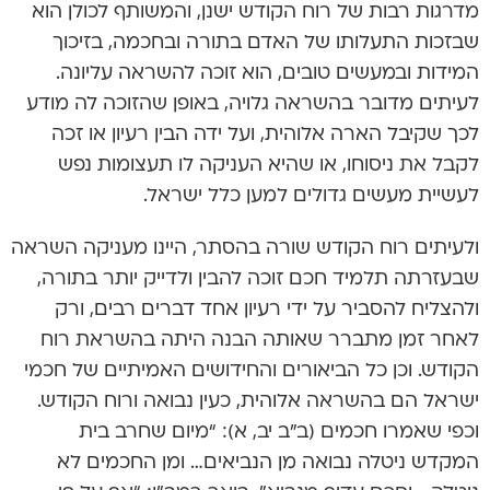
מדרגות רבות של רוח הקודש ישנן, והמשותף לכולן הוא
שבזכות התעלותו של האדם בתורה ובחכמה, בזיכוך
המידות ובמעשים טובים, הוא זוכה להשראה עליונה.
לעיתים מדובר בהשראה גלויה, באופן שהזוכה לה מודע
לכך שקיבל הארה אלוהית, ועל ידה הבין רעיון או זכה
לקבל את ניסוחו, או שהיא העניקה לו תעצומות נפש
לעשיית מעשים גדולים למען כלל ישראל.
ולעיתים רוח הקודש שורה בהסתר, היינו מעניקה השראה
שבעזרתה תלמיד חכם זוכה להבין ולדייק יותר בתורה,
ולהצליח להסביר על ידי רעיון אחד דברים רבים, ורק
לאחר זמן מתברר שאותה הבנה היתה בהשראת רוח
הקודש. וכן כל הביאורים והחידושים האמיתיים של חכמי
ישראל הם בהשראה אלוהית, כעין נבואה ורוח הקודש.
וכפי שאמרו חכמים (ב”ב יב, א): “מיום שחרב בית
המקדש ניטלה נבואה מן הנביאים… ומן החכמים לא