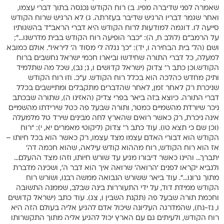
שאמרה לפני שדיברה מפיו. ב) רוח הקודש נכנסה בתוך דברי עצמו,
ואחר שגמר דבריו הרגיש שדיבר בעזרתה. ג) לא הרגיש שרוח הקודש
סייעה לו. דוגמה למודעות לרוח הקודש היא דברי הראב”ד בהשגותיו
על הרמב”ם (לולב ח, ה): “כבר הופיעה רוח הקודש בבית מדרשנו…”;
ושם (הל’ בית הבחירה ו, יד): “כך נגלה לי מסוד ה’ ליראיו”. אולם כמובא
למעלה, כל דברי התורה שחידשו וביארו חכמי ישראל נחשבים ברוח
הקודש.וכן כתב ר’ צדוק (ישראל קדושים ו, נ; נב), שכל מה שתלמיד
ותיק מחדש כהלכה הוא בכלל רוח הקודש. ע”כ. וזו רוח הקודש
שניכרת רק לאחר זמן, לאחר שהדברים מתקבלים ומתיישבים בכלל
דברי התורה. כיוצא בזה ביאר בפרי צדיק (האזינו ה), שתורה שבכתב
ניכר שיורדת מהשמיים כמטר, ותורה שבעל פה כטל שירידתו מהשמיים
אינה ניכרת, רק כאשר רואים שהארץ לחה מבינים שירד טל מלמעלה
(וכן שם כי תצא טו). עוד כתב ר’ צדוק (ליקוטי מאמרים יא, י): “רוח
הקודש הוא דבורי האדם עצמו מצד עצמו, רק כאשר הוא בכל חיותו –
אז הוא רוח הקודש, רוח מההוא קודש עילאה, שהוא חכמה דה’
יתברך… והיינו כאשר דיבורו מגיע עד שורש חיותו, וזהו מצד ההעלם…
ולנביא יקראו לפנים ‘הרואה’ שרואה איך הוא דבר ה’, ושכינה מדברת
מתוך גרונו…”. עוד ביאר ששורש הנבואה ממשה רבנו, ושורש רוח
הקודש ממידת דוד, על ידי התעוררות בינה שבלב, שממנה התשובה
וחכמת תורה שבעל פה (תקנת השבין ו, צג). עוד כתב (ישראל קדושים
ו, נז-נח), שהמדרגה העליונה שיכול אדם להגיע אליה בעולם הזה היא
רוח הקודש, ולעיתים גם עם הארץ יכול להגיע אליה מתוך התקשרותו