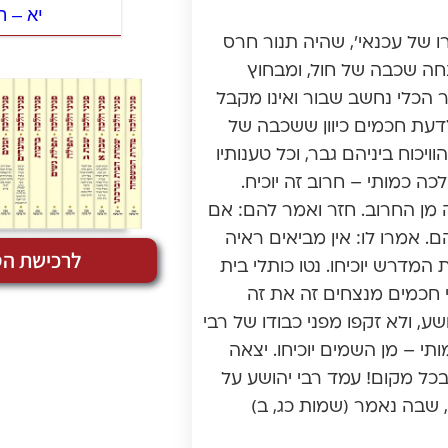
יא – 
רו של עכנאי’, שהיה תנור חרס
נחה שכבה של חול, ומבחוץ
 הכלי נחשב שבור ואינו מקבל
לדעת חכמים כיוון ששכבה של
יכוח ביניהם גבר, וכל טענותיו
ה כמותי – חרוב זה יוכיח.
 מן החרוב. חזר ואמר להם: אם
. אמרו לו: אין מביאים ראיה
לרכישת הס
מדרש יוכיחו. נטו כותלי בית
 חכמים מנצחים זה את זה
ע, ולא זקפו מפני כבודו של רבי
תי – מן השמים יוכיחו. יצאה
כל מקום! עמד רבי יהושע על
י”, שבה נאמר (שמות כג, ב)