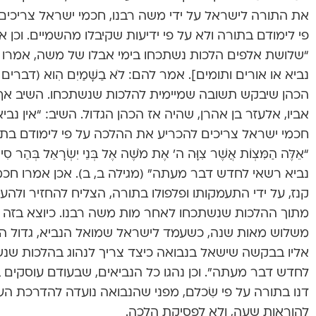
את התורה לישראל על ידי משה רבנו, חכמי ישראל צריכי
פי לימודם בתורה ולא על פי ידיעות שקיבלו מהשמיים. וכן א
“שלושת אלפים הלכות נשתכחו בימי אבלו של משה, אמרו לו
נביא או אורים ותומים]. אמר להם: לֹא בַשָּׁמַיִם הִוא (דברים
הכהן שיבקש תשובה שמיימית להלכות שנשתכחו. השיב אף הוא: “
אביו, אלעזר בן אהרן, שהיה אז הכהן הגדול. השיב: “אין 
חכמי ישראל צריכים להכריע את ההלכה על פי לימודם בתור
“אֵלֶּה הַמִּצְוֹת אֲשֶׁר צִוָּה ה’ אֶת מֹשֶׁה אֶל בְּנֵי יִשְׂרָאֵל בְּהַר סִי
נביא רשאי לחדש דבר מעתה” (מגילה ב, ב). אכן אמרו חכ
קנז, על ידי התעמקותו ופלפולו בתורה, הצליח להחזיר ולה
מתוך ההלכות שנשתכחו לאחר מות משה רבנו. כיוצא בזה 
משלוש מאות שנה, כשעמד לישראל שמואל הנביא, גדול הנ
אליו בבקשה שישאל בנבואה כיצד צריך לנהוג בהלכות שנשת
לחדש דבר מעתה”. וכן נהגו כל הנביאים, שבעודם עוסקים 
דנו בתורה על פי שִׂכלם, מפני שהנבואה נועדה להדרכת העם
להוראות שעה, ולא לפסיקת הלכה.