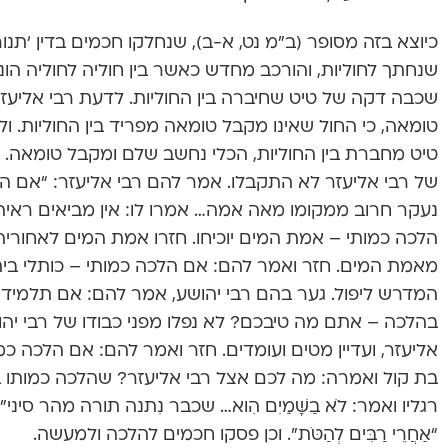
כיוצא בזה מסופר (ב”מ נט, א-ב), שנחלקו חכמים בדין ‘תנו
שנחתך לחוליות, והורכב מחדש כאשר בין חוליה לחוליה הו
שכבה דקה של טיט שחיברה בין החוליות. לדעת רבי אליעזר
טומאה, כי החול שאינו מקבל טומאה מפריד בין החוליות. ו
טיט מחברת בין החוליות, הכלי נחשב שלם ומקבל טומאה. הוו
של רבי אליעזר לא התקבלו. אמר להם רבי אליעזר: “אם הלכ
נעקר חרוב ממקומו מאה אמה… אמרו לו: אין מביאים ראיה
הלכה כמותי – אמת המים יוכיחו. חזרו אמת המים לאחוריהם
מאמת המים. חזר ואמר להם: אם הלכה כמותי – כותלי בית ה
המדרש ליפול. גער בהם רבי יהושע, אמר להם: אם תלמידי
בהלכה – אתם מה טיבכם? לא נפלו מפני כבודו של רבי יהוש
אליעזר, ועדיין מטים ועומדים. חזר ואמר להם: אם הלכה כמו
בת קול ואמרה: מה לכם אצל רבי אליעזר? שהלכה כמותו ב
רגליו ואמר: לֹא בַשָּׁמַיִם הִוא… שכבר נִתנה תורה מהר סינ
“אַחֲרֵי רַבִּים לְהַטֹּת”. וכן פסקו חכמים להלכה ולמעשה.