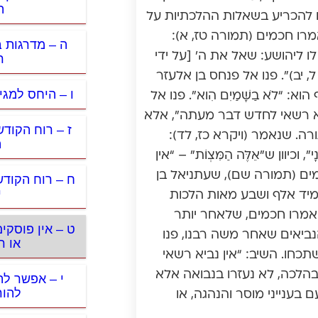
ה
ם להכריע בשאלות ההלכתיות על
מרו חכמים (תמורה טז, א):
ה – מדרגות ב
 ליהושע: שאל את ה’ [על ידי
ר
 ל, יב)”. פנו אל פנחס בן אלעזר
ו – היחס למגי
לֹא בַשָּׁמַיִם הִוא”. פנו אל
נביא רשאי לחדש דבר מעתה”, אלא
ז – רוח הקוד
ה. שנאמר (ויקרא כז, לד):
ה
נָי”, וכיוון ש”אֵלֶּה הַמִּצְוֹת” – “אין
מים (תמורה שם), שעתניאל בן
ח – רוח הקוד
י
עמיד אלף ושבע מאות הלכות
אמרו חכמים, שלאחר יותר
ט – אין פוסקי
ביאים שאחר משה רבנו, פנו
או ר
כחו. השיב: “אין נביא רשאי
בהלכה, לא נעזרו בנבואה אלא
י – אפשר לה
להור
 בענייני מוסר והנהגה, או