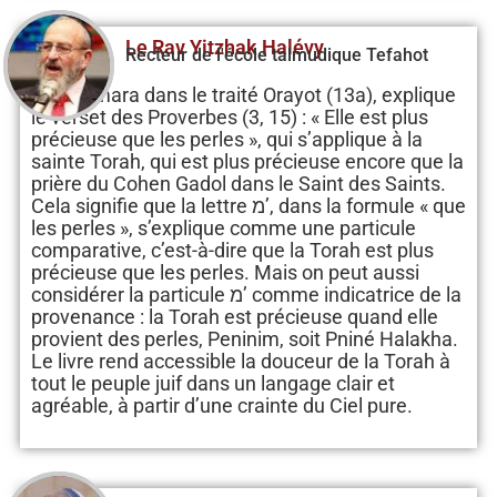
Le Rav Yitzhak Halévy
Recteur de l'école talmudique Tefahot
La Guemara dans le traité Orayot (13a), explique
le verset des Proverbes (3, 15) : « Elle est plus
précieuse que les perles », qui s’applique à la
sainte Torah, qui est plus précieuse encore que la
prière du Cohen Gadol dans le Saint des Saints.
Cela signifie que la lettre מ’, dans la formule « que
les perles », s’explique comme une particule
comparative, c’est-à-dire que la Torah est plus
précieuse que les perles. Mais on peut aussi
considérer la particule מ’ comme indicatrice de la
provenance : la Torah est précieuse quand elle
provient des perles, Peninim, soit Pniné Halakha.
Le livre rend accessible la douceur de la Torah à
tout le peuple juif dans un langage clair et
agréable, à partir d’une crainte du Ciel pure.