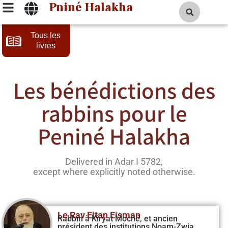
Pniné Halakha
Tous les
livres
Les bénédictions des
rabbins pour le
Peniné Halakha
Delivered in Adar I 5782,
except where explicitly noted otherwise.
Le Rav Eitan Eisman
Rabbin à Kiryat Moché, et ancien
président des institutions Noam-Zwia