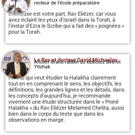
recteur de l'école préparatoire
Heureuse est votre part, Rav Eliézer, car vous
avez éclairé les yeux d’Israël dans la Torah, à
l’instar d’Ezra le Scribe qui a fait des « poignées »
pour la Torah.
Le Rav et docteur David Michaelov
Ancien Grand rabbin du kibboutz Béérot
Yitzhak
A celui qui veut étudier la Halakha clairement
tout en en comprenant le sens, les objectifs, les
définitions, les grandes lignes et les détails, dans
les concepts d’aujourd’hui, je recommande
vivement une étude structurée dans le « Pniné
Halakha » du Rav Eliézer Melamed Chelita, aussi
bien dans le corps du texte que dans les
observations en marge.