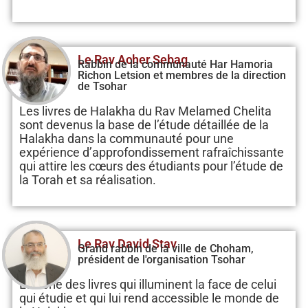
Le Rav Acher Sebag
Rabbin de la communauté Har Hamoria
Richon Letsion et membres de la direction
de Tsohar
Les livres de Halakha du Rav Melamed Chelita
sont devenus la base de l’étude détaillée de la
Halakha dans la communauté pour une
expérience d’approfondissement rafraîchissante
qui attire les cœurs des étudiants pour l’étude de
la Torah et sa réalisation.
Le Rav David Stav
Grand rabbin de la ville de Choham,
président de l'organisation Tsohar
La série des livres qui illuminent la face de celui
qui étudie et qui lui rend accessible le monde de