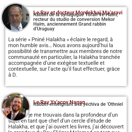
Le Rav et docteur Mordekhaï Ma'aravi
Rabbin de la synagogue Torah Vé-Haïm,
recteur du studio de conversion Mekor
Haïm, anciennement Grand rabbin
d'Uruguay
La série « Pniné Halakha » éclaire le regard, à
mon humble avis… Nous avons aujourd’hui la
possibilité de transmettre aux membres de notre
communauté en particulier, la Halakha tranchée
accompagnée d’une exégèse textuelle et
contextuelle, sur l’acte qu’il faut effectuer, grâce
à D.
Le Rav Ya'acov Nagan
Rabbin-enseignant à la yéchiva de 'Othniel
Lorsque je me trouvais dans la profondeur d’un
sujet en tant que chef d’un cercle d’étude de
Halakha, et que j’ai ouvert les livres, j’ai découvert