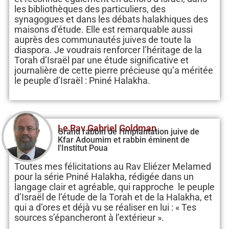
les bibliothèques des particuliers, des
synagogues et dans les débats halakhiques des
maisons d’étude. Elle est remarquable aussi
auprès des communautés juives de toute la
diaspora. Je voudrais renforcer l’héritage de la
Torah d’Israël par une étude significative et
journalière de cette pierre précieuse qu’a méritée
le peuple d’Israël : Pniné Halakha.
Le Rav Gabriel Goldman
Grand rabbin de l'implantation juive de
Kfar Adoumim et rabbin éminent de
l'Institut Poua
Toutes mes félicitations au Rav Eliézer Melamed
pour la série Pniné Halakha, rédigée dans un
langage clair et agréable, qui rapproche le peuple
d’Israël de l’étude de la Torah et de la Halakha, et
qui a d’ores et déjà vu se réaliser en lui : « Tes
sources s’épancheront à l’extérieur ».