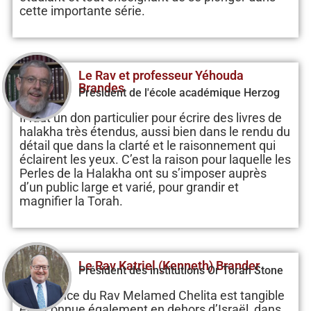
cette importante série.
Le Rav et professeur Yéhouda
Brandes
Président de l'école académique Herzog
Il faut un don particulier pour écrire des livres de
halakha très étendus, aussi bien dans le rendu du
détail que dans la clarté et le raisonnement qui
éclairent les yeux. C’est la raison pour laquelle les
Perles de la Halakha ont su s’imposer auprès
d’un public large et varié, pour grandir et
magnifier la Torah.
Le Rav Katriel (Kenneth) Brander
Président des institutions Or Torah Stone
L’influence du Rav Melamed Chelita est tangible
et reconnue également en dehors d’Israël, dans