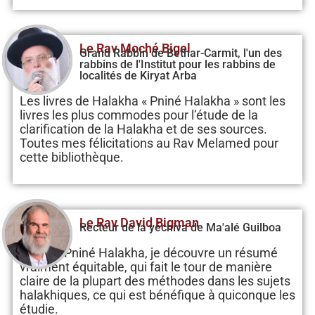
Le Rav Moché Bigel
Grand Rabbin de Bethar-Carmit, l'un des
rabbins de l'Institut pour les rabbins de
localités de Kiryat Arba
Les livres de Halakha « Pniné Halakha » sont les
livres les plus commodes pour l’étude de la
clarification de la Halakha et de ses sources.
Toutes mes félicitations au Rav Melamed pour
cette bibliothèque.
Le Rav David Bigman
Recteur de la yéchiva de Ma'alé Guilboa
Dans le Pniné Halakha, je découvre un résumé
vraiment équitable, qui fait le tour de manière
claire de la plupart des méthodes dans les sujets
halakhiques, ce qui est bénéfique à quiconque les
étudie.