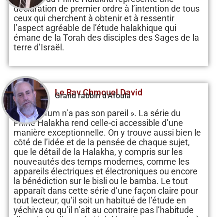
déclaration de premier ordre à l’intention de tous
ceux qui cherchent à obtenir et à ressentir
l’aspect agréable de l’étude halakhique qui
émane de la Torah des disciples des Sages de la
terre d’Israël.
Le Rav Chmouel David
Grand rabbin d'Afoula
« Ce parfum n’a pas son pareil ». La série du
Pniné Halakha rend celle-ci accessible d’une
manière exceptionnelle. On y trouve aussi bien le
côté de l’idée et de la pensée de chaque sujet,
que le détail de la Halakha, y compris sur les
nouveautés des temps modernes, comme les
appareils électriques et électroniques ou encore
la bénédiction sur le bisli ou le bamba. Le tout
apparaît dans cette série d’une façon claire pour
tout lecteur, qu’il soit un habitué de l’étude en
yéchiva ou qu’il n’ait au contraire pas l’habitude