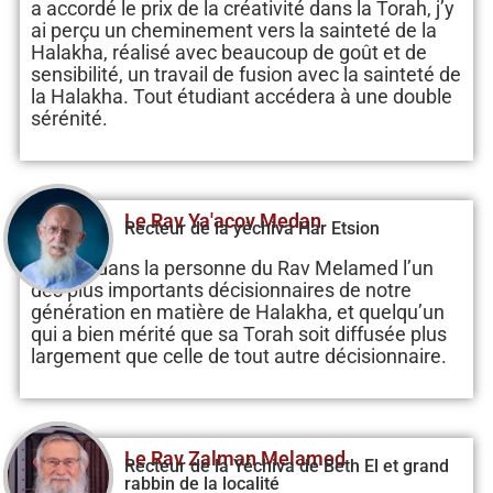
a accordé le prix de la créativité dans la Torah, j’y
ai perçu un cheminement vers la sainteté de la
Halakha, réalisé avec beaucoup de goût et de
sensibilité, un travail de fusion avec la sainteté de
la Halakha. Tout étudiant accédera à une double
sérénité.
Le Rav Ya'acov Medan
Recteur de la yéchiva Har Etsion
Je vois dans la personne du Rav Melamed l’un
des plus importants décisionnaires de notre
génération en matière de Halakha, et quelqu’un
qui a bien mérité que sa Torah soit diffusée plus
largement que celle de tout autre décisionnaire.
Le Rav Zalman Melamed
Recteur de la Yéchiva de Beth El et grand
rabbin de la localité