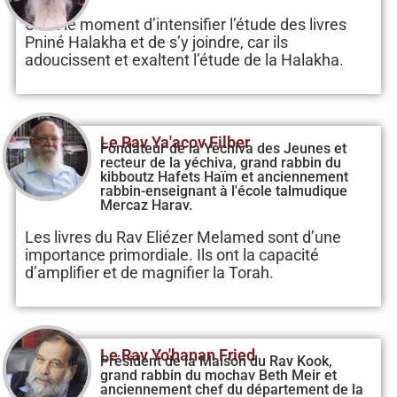
C’est le moment d’intensifier l’étude des livres
Pniné Halakha et de s’y joindre, car ils
adoucissent et exaltent l’étude de la Halakha.
Le Rav Ya'acov Filber
Fondateur de la Yéchiva des Jeunes et
recteur de la yéchiva, grand rabbin du
kibboutz Hafets Haïm et anciennement
rabbin-enseignant à l'école talmudique
Mercaz Harav.
Les livres du Rav Eliézer Melamed sont d’une
importance primordiale. Ils ont la capacité
d’amplifier et de magnifier la Torah.
Le Rav Yo'hanan Fried
Président de la Maison du Rav Kook,
grand rabbin du mochav Beth Meir et
anciennement chef du département de la