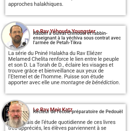
approches halakhiques.
Le Rav Yéhouda Youngster
Rabbin à Guivat Chmouel et rabbin-
enseignant à la yéchiva sous contrat avec
l'armée de Petah-Tikva
La série du Pniné Halakha du Rav Eliézer
Melamed Chelita renforce le lien entre le peuple
et son D. La Torah de D., éclaire les visages et
trouve grâce et bienveillance aux yeux de
l’Eternel et de l’homme. Puisse son étude
apporter avec elle une
montagne de bénédiction
.
Le Rav Meir Katz
Recteur de l'école préparatoire de Pedouël
Par le biais de l’étude quotidienne de ces livres
très appréciés, les élèves parviennent à se