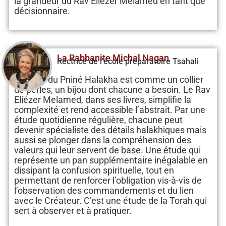
la grandeur du Rav Eliézer Melamed en tant que
décisionnaire.
La Rabbanite Michal Nagan
Rectrice de l'école préparatoire Tsahali
La série du Pniné Halakha est comme un collier
de perles, un bijou dont chacune a besoin. Le Rav
Eliézer Melamed, dans ses livres, simplifie la
complexité et rend accessible l’abstrait. Par une
étude quotidienne régulière, chacune peut
devenir spécialiste des détails halakhiques mais
aussi se plonger dans la compréhension des
valeurs qui leur servent de base. Une étude qui
représente un pan supplémentaire inégalable en
dissipant la confusion spirituelle, tout en
permettant de renforcer l’obligation vis-à-vis de
l’observation des commandements et du lien
avec le Créateur. C’est une étude de la Torah qui
sert à observer et à pratiquer.