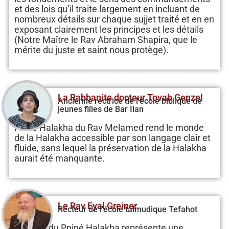
et des lois qu’il traite largement en incluant de
nombreux détails sur chaque sujjet traité et en en
exposant clairement les principes et les détails
(Notre Maître le Rav Abraham Shapira, que le
mérite du juste et saint nous protège).
La Rabbanite docteur Tovah Genzel
Ancienne rectrice de l'école biblique de
jeunes filles de Bar Ilan
Pniné Halakha du Rav Melamed rend le monde
de la Halakha accessible par son langage clair et
fluide, sans lequel la préservation de la Halakha
aurait été manquante.
Le Rav Eyal Greiner
Recteur de l'école talmudique Tefahot
La série du Pniné Halakha représente une