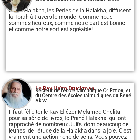
Pniné Halakha, les Perles de la Halakha, diffusent
la Torah à travers le monde. Comme nous
sommes heureux, comme notre part est bonne
et comme notre sort est agréable!
Le Rav Haïm Druckman
Recteur de l'école talmudique Or Eztion, et
du Centre des écoles talmudiques du Bené
Akiva
Il faut féliciter le Rav Eliézer Melamed Chelita
pour sa série de livres, le Pniné Halakha, qui ont
rapproché de nombreux Juifs, dont beaucoup de
jeunes, de l’étude de la Halakha dans la joie. C’est
vraiment une action riche de sens. Vous pouvez