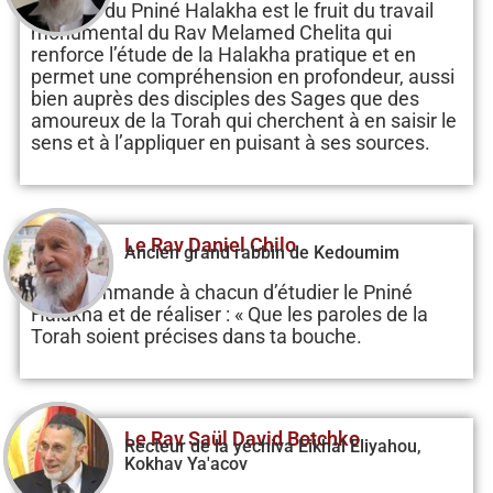
La série du Pniné Halakha est le fruit du travail
monumental du Rav Melamed Chelita qui
renforce l’étude de la Halakha pratique et en
permet une compréhension en profondeur, aussi
bien auprès des disciples des Sages que des
amoureux de la Torah qui cherchent à en saisir le
sens et à l’appliquer en puisant à ses sources.
Le Rav Daniel Chilo
Ancien grand rabbin de Kedoumim
Je recommande à chacun d’étudier le Pniné
Halakha et de réaliser : « Que les paroles de la
Torah soient précises dans ta bouche.
Le Rav Saül David Botchko
Recteur de la yéchiva Eikhal Eliyahou,
Kokhav Ya'acov