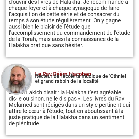
d’ouvrir des livres de Halakha. Je recommande à
chaque foyer et à chaque synagogue de faire
l’acquisition de cette série et de consacrer du
temps à son étude régulièrement. On y gagne
aussi bien le plaisir de l’étude que
l’accomplissement du commandement de l’étude
de la Torah, mais aussi la connaissance de la
Halakha pratique sans hésiter.
Le Rav Réèm Hacohen
Recteur de l'école talmudique de 'Othniel
et grand rabbin de la localité
« Rech Lakich disait : la Halakha t’est agréable…
dis-le ou sinon, ne le dis pas ». Les livres du Rav
Melamed sont rédigés dans un style pertinent qui
attire le cœur à l’étude, tout en aboutissant à la
juste pratique de la Halakha dans un sentiment
de plénitude.