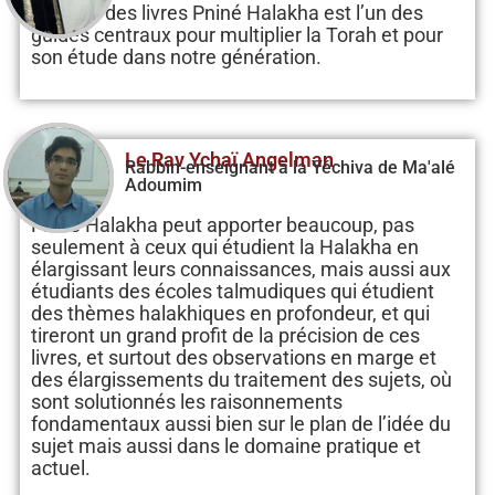
La série des livres Pniné Halakha est l’un des
guides centraux pour multiplier la Torah et pour
son étude dans notre génération.
Le Rav Ychaï Angelman
Rabbin-enseignant à la Yéchiva de Ma'alé
Adoumim
Pniné Halakha peut apporter beaucoup, pas
seulement à ceux qui étudient la Halakha en
élargissant leurs connaissances, mais aussi aux
étudiants des écoles talmudiques qui étudient
des thèmes halakhiques en profondeur, et qui
tireront un grand profit de la précision de ces
livres, et surtout des observations en marge et
des élargissements du traitement des sujets, où
sont solutionnés les raisonnements
fondamentaux aussi bien sur le plan de l’idée du
sujet mais aussi dans le domaine pratique et
actuel.