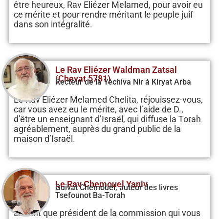
être heureux, Rav Eliézer Melamed, pour avoir eu
ce mérite et pour rendre méritant le peuple juif
dans son intégralité.
Le Rav Eliézer Waldman Zatsal
(Chevat 5781)
Recteur de la Yéchiva Nir à Kiryat Arba
Le Rav Eliézer Melamed Chelita, réjouissez-vous,
car vous avez eu le mérite, avec l’aide de D.,
d’être un enseignant d’Israël, qui diffuse la Torah
agréablement, auprès du grand public de la
maison d’Israël.
Le Rav Chemouel Yaniv
Guivat Chemouel, auteur des livres
Tsefounot Ba-Torah
En tant que président de la commission qui vous