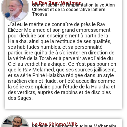
Le Rav Zéev Weitman
Grand rabbin de l'implantation juive Alon
Chevout et de la coopérative laitière
Tnouva
J’ai eu le mérite de connaître de près le Rav
Eliézer Melamed et son grand empressement
pour déduire son enseignement à partir de la
Halakha, ainsi que la rectitude de ses qualités,
ses habitudes humbles, et sa personnalité
particulière qui l’aide à s’orienter en direction de
la vérité de la Torah et à parvenir avec l’aide du
Ciel au verdict halakhique. Ce n’est pas pour rien
que le Rav Melamed, que ses sources jaillissent,
et sa série Pniné Halakha rédigée dans un style
israélien clair et fluide, ont été accueillis comme
la série exemplaire pour l’étude de la Halakha et
des verdicts, auprès de rabbins et de disciples
des Sages.
Le Rav Shlomo Wilk
Recteur de l'école talmudique Ma'hanaïm