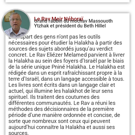
Le Rav Meir Néhoraï
Grand rabbin du mochav Massouoth
Ytzhak et président du Beth Hillel
La plupart des gens n’ont pas les outils
nécessaires pour étudier la Halakha à partir des
sources des sujets abordés jusqu’au verdict
concret. Le Rav Eliézer Melamed parvient à livrer
la Halakha au sein des foyers d’Israël par le biais
de la série unique Pniné Halakha. Le Halakha est
rédigée dans un esprit rafraîchissant propre à la
terre d’Israël, dans un langage accessible à tous.
Les livres sont écrits dans un langage clair et
actuel, qui illumine les halakhot de leur sens
spirituel. Ils traitent des coutumes des
différentes communautés. Le Rav a réuni les
méthodes des décisionnaires de la première
période d’une manière ordonnée et concise, de
sorte que nombreux sont ceux qui peuvent
aujourd’hui connaître la Halakha et aussi ses
sources.