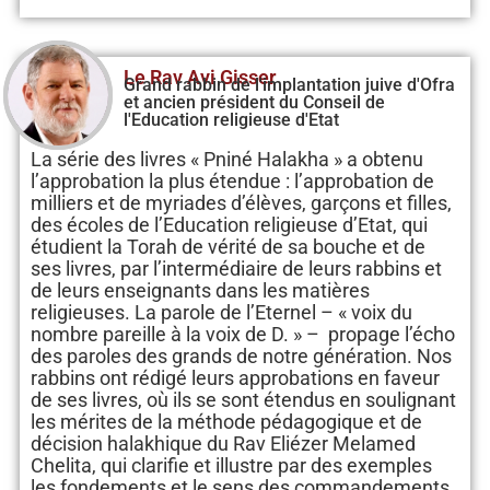
Le Rav Avi Gisser
Grand rabbin de l'implantation juive d'Ofra
et ancien président du Conseil de
l'Education religieuse d'Etat
La série des livres « Pniné Halakha » a obtenu
l’approbation la plus étendue : l’approbation de
milliers et de myriades d’élèves, garçons et filles,
des écoles de l’Education religieuse d’Etat, qui
étudient la Torah de vérité de sa bouche et de
ses livres, par l’intermédiaire de leurs rabbins et
de leurs enseignants dans les matières
religieuses. La parole de l’Eternel – « voix du
nombre pareille à la voix de D. » – propage l’écho
des paroles des grands de notre génération. Nos
rabbins ont rédigé leurs approbations en faveur
de ses livres, où ils se sont étendus en soulignant
les mérites de la méthode pédagogique et de
décision halakhique du Rav Eliézer Melamed
Chelita, qui clarifie et illustre par des exemples
les fondements et le sens des commandements