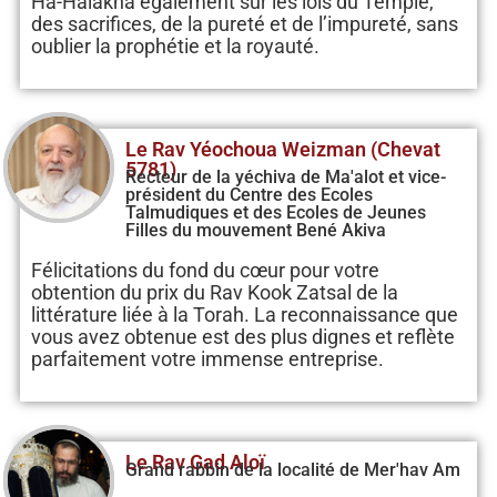
Ha-Halakha également sur les lois du Temple,
des sacrifices, de la pureté et de l’impureté, sans
oublier la prophétie et la royauté.
Le Rav Yéochoua Weizman (Chevat
5781)
Recteur de la yéchiva de Ma'alot et vice-
président du Centre des Ecoles
Talmudiques et des Ecoles de Jeunes
Filles du mouvement Bené Akiva
Félicitations du fond du cœur pour votre
obtention du prix du Rav Kook Zatsal de la
littérature liée à la Torah. La reconnaissance que
vous avez obtenue est des plus dignes et reflète
parfaitement votre immense entreprise.
Le Rav Gad Aloï
Grand rabbin de la localité de Mer'hav Am