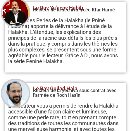
Le Rav Ya'acov Habib
Recteur de la yéchiva-lycée Kfar Haroé
L’étude des Perles de la Halakha (le Pniné
Halakha) apporte la délivrance à l’étude de la
Halakha. L’étendue, les explications des
principes de la racine aux détails les plus précis
dans la pratique, y compris dans les thèmes les
plus complexes, se présentent sous une forme
agréable pour le lecteur. Grâce à D., nous avons
la série Peniné Halakha.
Le Rav Guilad Hala
Recteur de la yéchiva sous contrat avec
l'armée de Roch Haaïn
Le Créateur vous a permis de rendre la Halakha
accessible d’une façon claire et lumineuse,
comme une perle rare, tout en prenant compte
des traditions de toutes les communautés dans
une merveilleuse harmonie, et avec toutes les