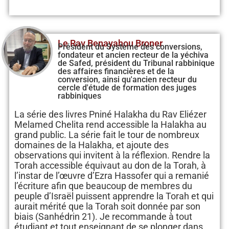
Le Rav Benayahou Broner
Président du Système des conversions,
fondateur et ancien recteur de la yéchiva
de Safed, président du Tribunal rabbinique
des affaires financières et de la
conversion, ainsi qu'ancien recteur du
cercle d'étude de formation des juges
rabbiniques
La série des livres Pniné Halakha du Rav Eliézer
Melamed Chelita rend accessible la Halakha au
grand public. La série fait le tour de nombreux
domaines de la Halakha, et ajoute des
observations qui invitent à la réflexion. Rendre la
Torah accessible équivaut au don de la Torah, à
l’instar de l’œuvre d’Ezra Hassofer qui a remanié
l’écriture afin que beaucoup de membres du
peuple d’Israël puissent apprendre la Torah et qui
aurait mérité que la Torah soit donnée par son
biais (Sanhédrin 21). Je recommande à tout
étudiant et tout enseignant de se plonger dans