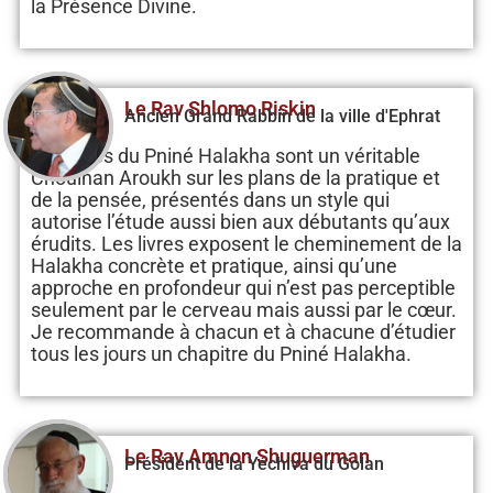
la Présence Divine.
Le Rav Shlomo Riskin
Ancien Grand Rabbin de la ville d'Ephrat
Les livres du Pniné Halakha sont un véritable
Choulhan Aroukh sur les plans de la pratique et
de la pensée, présentés dans un style qui
autorise l’étude aussi bien aux débutants qu’aux
érudits. Les livres exposent le cheminement de la
Halakha concrète et pratique, ainsi qu’une
approche en profondeur qui n’est pas perceptible
seulement par le cerveau mais aussi par le cœur.
Je recommande à chacun et à chacune d’étudier
tous les jours un chapitre du Pniné Halakha.
Le Rav Amnon Shuguerman
Président de la Yéchiva du Golan