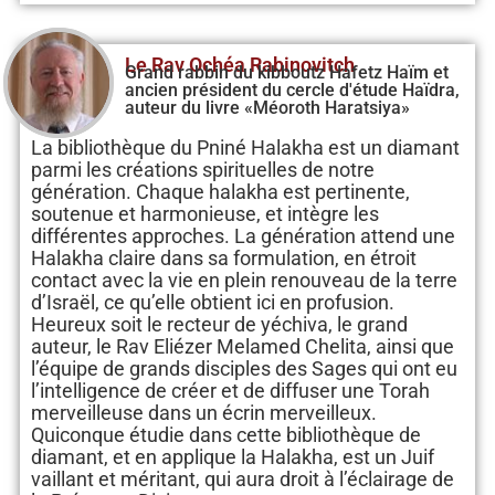
Le Rav Ochéa Rabinovitch
Grand rabbin du kibboutz Hafetz Haïm et
ancien président du cercle d'étude Haïdra,
auteur du livre «Méoroth Haratsiya»
La bibliothèque du Pniné Halakha est un diamant
parmi les créations spirituelles de notre
génération. Chaque halakha est pertinente,
soutenue et harmonieuse, et intègre les
différentes approches. La génération attend une
Halakha claire dans sa formulation, en étroit
contact avec la vie en plein renouveau de la terre
d’Israël, ce qu’elle obtient ici en profusion.
Heureux soit le recteur de yéchiva, le grand
auteur, le Rav Eliézer Melamed Chelita, ainsi que
l’équipe de grands disciples des Sages qui ont eu
l’intelligence de créer et de diffuser une Torah
merveilleuse dans un écrin merveilleux.
Quiconque étudie dans cette bibliothèque de
diamant, et en applique la Halakha, est un Juif
vaillant et méritant, qui aura droit à l’éclairage de