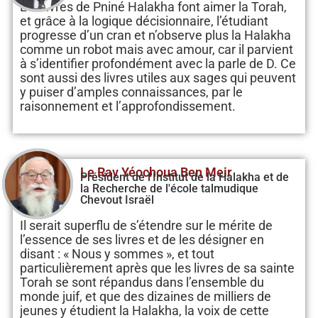
Les livres de Pniné Halakha font aimer la Torah,
et grâce à la logique décisionnaire, l’étudiant
progresse d’un cran et n’observe plus la Halakha
comme un robot mais avec amour, car il parvient
à s’identifier profondément avec la parle de D. Ce
sont aussi des livres utiles aux sages qui peuvent
y puiser d’amples connaissances, par le
raisonnement et l’approfondissement.
Le Rav Yéochoua Ben Meir
Président de l'Institut de la Halakha et de
la Recherche de l'école talmudique
Chevout Israël
Il serait superflu de s’étendre sur le mérite de
l’essence de ses livres et de les désigner en
disant : « Nous y sommes », et tout
particulièrement après que les livres de sa sainte
Torah se sont répandus dans l’ensemble du
monde juif, et que des dizaines de milliers de
jeunes y étudient la Halakha, la voix de cette