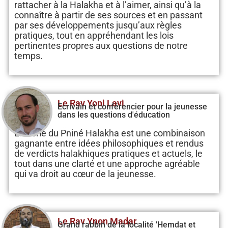
rattacher à la Halakha et à l’aimer, ainsi qu’à la
connaître à partir de ses sources et en passant
par ses développements jusqu’aux règles
pratiques, tout en appréhendant les lois
pertinentes propres aux questions de notre
temps.
Le Rav Yoni Lavi
Ecrivain et conférencier pour la jeunesse
dans les questions d'éducation
La série du Pniné Halakha est une combinaison
gagnante entre idées philosophiques et rendus
de verdicts halakhiques pratiques et actuels, le
tout dans une clarté et une approche agréable
qui va droit au cœur de la jeunesse.
Le Rav Ynon Madar
Grand rabbin de la localité 'Hemdat et