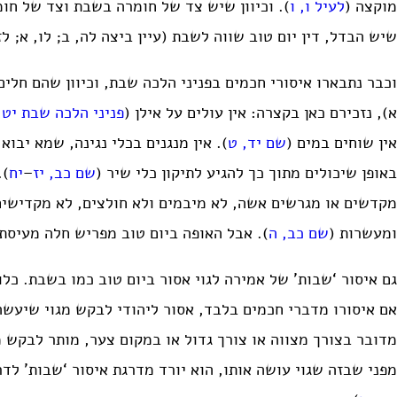
מוקצה (
לעיל ו, ו
). וכיוון שיש צד של חומרה בשבת וצד של חו
שיש הבדל, דין יום טוב שווה לשבת (עיין ביצה לה, ב; לו, א; לז,
וכבר נתבארו איסורי חכמים בפניני הלכה שבת, וכיוון שהם חלים 
א), נזכירם כאן בקצרה: אין עולים על אילן (
פניני הלכה שבת יט,
אין שוחים במים (
שם יד, ט
). אין מנגנים בכלי נגינה, שמא יבוא
באופן שיכולים מתוך כך להגיע לתיקון כלי שיר (
שם כב, יז
–
יח
).
מקדשים או מגרשים אשה, לא מיבמים ולא חולצים, לא מקדישי
ומעשרות (
שם כב, ה
). אבל האופה ביום טוב מפריש חלה מעיסתו
גם איסור ‘שבות’ של אמירה לגוי אסור ביום טוב כמו בשבת. כלו
אם איסורו מדברי חכמים בלבד, אסור ליהודי לבקש מגוי שיעשה
מדובר בצורך מצווה או צורך גדול או במקום צער, מותר לבקש 
מפני שבזה שגוי עושה אותו, הוא יורד מדרגת איסור ‘שבות’ לדר