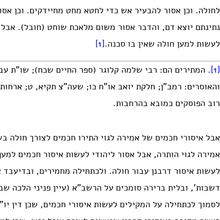
לחולה. וכן אסור להבעיר אש כדי לחטא מחט מחיידקים. וכן אסור
נתינתם יוצא דם, והדבר אסור משום מלאכת שוחט (חובל). אבל
לעשות למען חולה שאין בו סכנה.
[1]
[1]
. המתירים הם: רבי שלמה קלוגר (ספר החיים שכח); שו”ת עבו
והאוסרים: רמב”ן; חלקת יואב או”ח כו; שעה”צ תקיא, ט; ארחות 
רוב הפוסקים כמובא בהרחבות.
אבל איסורי חכמים של אמירה לגוי התירו חכמים לצורך חולה בש
אמירה לגוי הותרה, אבל אסור ליהודי לעשות איסור חכמים למען
לעשות איסור דרבנן עבור חולה. ולכתחילה מחמירים, ובדיעבד 
לסמוך לכתחילה על המקילים לעשות איסורי חכמים, שכן דין יו”ט