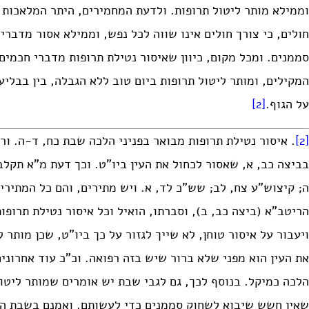
וממילא מותר ליטול תרופות. ולדעת המחמירים, היתר המלאכות ב
חולים, כי צורך חולים אינו שווה לכל נפש, וממילא אסור מדברי
סממנים. ומכל מקום, כיוון שאיסור נטילת תרופות מדברי חכמים
המקילים, ומותר ליטול תרופות ביום טוב ללא הגבלה, בין בבליעה
על הגוף.
[2]
[2]
. איסור נטילת תרופות מבואר בפניני הלכה שבת כח, ד-ה. ור
בביצה כב, א, שאסור לכחול את העין ביו”ט. וכך דעת מ”א תקלב,
ה; קיצוש”ע צח, לב; שש”כ לד, א. ויש מתירים, והם כל המתיר
הריטב”א (ביצה כב, ב), וסברתו, הואיל וכל איסור נטילת תרופ
ויעבור על איסור טוחן, לא שייך לגזור על כך ביו”ט, שכן מותר
את העין הוא מפני שלא ברור שיש בזה רפואה. וכ”כ עוד אחרונים,
הלכה כמיקל. בנוסף לכך, גם לגבי שבת יש אומרים שמותר ליטו
שאין חשש שיבוא לשחוק סממנים כדי לעשותם. ואמנם בשבת הקל