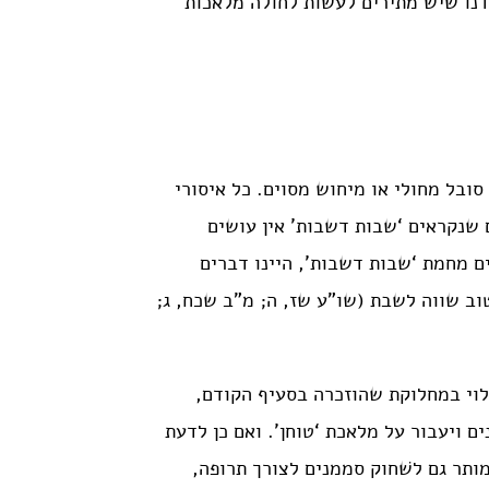
דנו שיש מתירים לעשות לחולה מלאכות
סובל מחולי או מיחוש מסוים. כל איסורי
ם שנקראים ‘שבות דשבות’ אין עושים
 מחמת ‘שבות דשבות’, היינו דברים
טוב שווה לשבת (שו”ע שז, ה; מ”ב שכח, ג;
תלוי במחלוקת שהוזכרה בסעיף הקודם,
 ויעבור על מלאכת ‘טוחן’. ואם כן לדעת
מותר גם לשׁחוק סממנים לצורך תרופה,