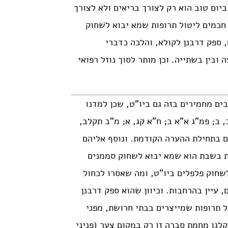
יום טוב הוא רק לצורך בריאים ולא לצורך
 חכמים ליטול תרופות שמא יבוא לשׁחוק
, ספק דרבנן לקולא, והלכה כדברי
 ובין בשתייה. וכן מותר לסוך נוזל רפואי
בים מחמירים בזה גם ביו”ט, שכן למדנו
 ב; פמ”ג א”א ב; ח”א קג, א; מ”ב תקלב,
ים בתחילת ההערה הקודמת. ונוסף אליהם
ות בשבת הוא שמא יבוא לשחוק סממנים
 לשחוק פלפלים ביו”ט, ומה שאסרו לכחול
 עיין בהרחבות. וכיוון שהוא ספק דרבנן
ל תרופות שמייצרים בבתי חרושת, מפני
נו מחמת סברה זו רק במקום צער (פניני