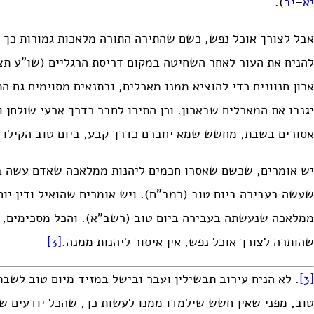
יא
–
יב
).
אבל לצורך אוכל נפש, כשם שהתירה התורה מלאכות גמורות כך ה
להניח את העור לאחר השחיטה במקום דריסת הרגליים (שו”ע תצ
ארון חנוונים כדי להוציא ממנו מאכלים, ובתנאים מסוימים גם ה
יגנבו את המאכלים שבארון. וכן התירו לחבר כדרך ארעי שולחן 
אסורים בשבת, מחשש שמא יחברם כדרך קבע, ביום טוב הקילו ל
יש אומרים, שכשם שאסרו חכמים ליהנות ממלאכה שאדם עשה ב
שעשה בעבירה ביום טוב (רמב”ם). ויש אומרים שהואיל ודין יום 
ממלאכה שנעשתה בעבירה ביום טוב (רשב”א). והכל מסכימים,
שהותרה לצורך אוכל נפש, אין איסור ליהנות ממנה.
[3]
[3]
. לא הניח עירוב תבשילין ועבר ובישל במזיד מיום טוב לשב
טוב, מפני שאין חשש שילמדו ממנו לעשות כך, שהכל יודעים שה