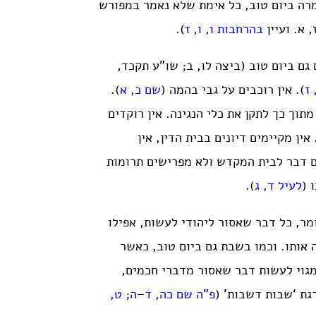
מרה ביום טוב, כל אימת שלא נאמר במפורש
 א. ועיין
בהרחבות ו, ו, ז
).
גם ביום טוב (ביצה לו, ב; שו”ע תקכד,
 ז
). אין רוכבים על גבי בהמה (
שם כ, א
).
 מתוך כך לתקן את כלי הנגינה. אין רוקדים
 אין מקיימים דיונים בבית הדין, אין
ם דבר לבית המקדש ולא מפרישים תרומות
 (
לעיל ד, ג
).
מר, כל דבר שאסור ליהודי לעשות, אפילו
 אותו. וכמו בשבת גם ביום טוב, כאשר
מגוי לעשות דבר שאסור מדברי חכמים,
גת ‘שבות דשבות’ (
פ”ה שם כה, ד
–
ה
;
ט,