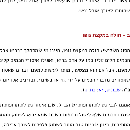
כאשר מדובר באיסורי דרבנן שנעשים לצורך אוכל נפש, שכן למ
שהותרו לצורך אוכל נפש.
ב – חולה במקצת גופו
הסוג השלישי: חולה במקצת גופו, היינו מי שמתהלך כבריא אבל 
חכמים חלים עליו כמו על אדם בריא, ואפילו איסורי חכמים קלי
למענו. אבל אם הוא מצטער, מותר לעשות למענו דברים שאסורים
שאסורים מדברי חכמים על ידי גוי או בשינוי. ובדינים אלו יום 
פ”ה
שבת ט, יא
;
כח, ג
).
אמנם לגבי נטילת תרופות יש הבדל. שכן איסור נטילת תרופות 
שגזרו חכמים שלא ליטול תרופות בשבת שמא יבוא לשׁחוק סממנים
המתירים, כיוון שביום טוב מותר לשׁחוק פלפלים לצורך אכילה, 