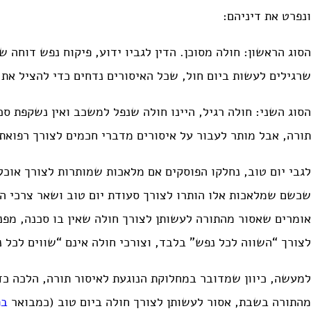
ונפרט את דיניהם:
הסוג הראשון: חולה מסוכן. הדין לגביו ידוע, פיקוח נפש דוחה ש
שרגילים לעשות ביום חול, שכל האיסורים נדחים כדי להציל את ח
הסוג השני: חולה רגיל, היינו חולה שנפל למשכב ואין נשקפת סכ
תורה, אבל מותר לעבור על איסורים מדברי חכמים לצורך רפואתו
לגבי יום טוב, נחלקו הפוסקים אם מלאכות שמותרות לצורך אוכל
שכשם שמלאכות אלו הותרו לצורך סעודת יום טוב ושאר צרכי הח
אומרים שאסור מהתורה לעשותן לצורך חולה שאין בו סכנה, מפנ
לצורך “השווה לכל נפש” בלבד, וצורכי חולה אינם “שווים לכל נ
למעשה, כיוון שמדובר במחלוקת הנוגעת לאיסור תורה, הלכה כ
מהתורה בשבת, אסור לעשותן לצורך חולה ביום טוב (כמבואר
בפ