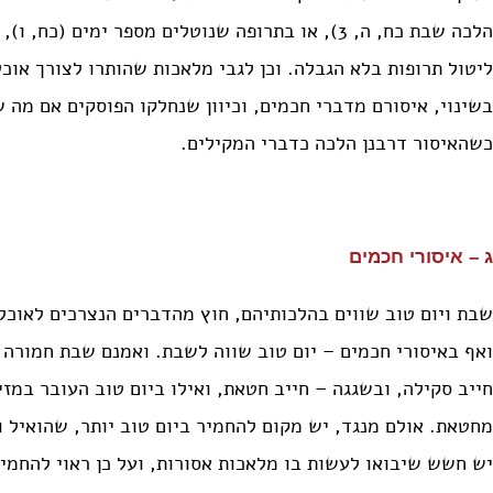
הלכה שבת כח, ה, 3), או בתרופה שנוטלים מספר ימים 
ליטול תרופות בלא הגבלה. וכן לגבי מלאכות שהותרו לצורך אוכל 
בשינוי, איסורם מדברי חכמים, וכיוון שנחלקו הפוסקים אם מה 
כשהאיסור דרבנן הלכה כדברי המקילים.
ג – איסורי חכמים
שבת ויום טוב שווים בהלכותיהם, חוץ מהדברים הנצרכים לאוכל
ואף באיסורי חכמים – יום טוב שווה לשבת. ואמנם שבת חמורה
חייב סקילה, ובשגגה – חייב חטאת, ואילו ביום טוב העובר במז
מחטאת. אולם מנגד, יש מקום להחמיר ביום טוב יותר, שהואיל 
יש חשש שיבואו לעשות בו מלאכות אסורות, ועל כן ראוי להחמיר 