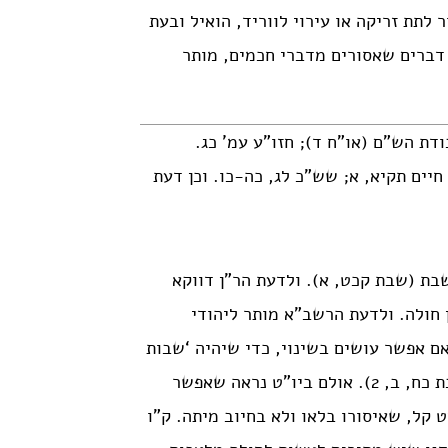
 לתת זריקה או עירוי לווריד, הואיל ובעת
 דברים שאסורים מדברי חכמים, מותר
דת הש”ם (או”ח ד); חזו”ע עמ’ כג.
חיים תקיא, א; שש”כ לג, כה-כו. וכן דעת
בת (שבת קכט, א). ולדעת הר”ן דווקא
 חולה. ולדעת הרשב”א מותר ליהודי
אם אפשר עושים בשינוי, כדי שיהיה ‘שבות
דשבות’, ובלית ברירה סומכים על הרשב”א (עיין פניני הלכה שבת כח, ב, 2). אולם ביו”ט נראה שאפשר
 קל, שאיסורו בלאו ולא בחיוב מיתה. ק”ו