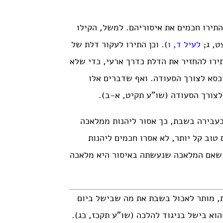
תירו חכמים את איסוריהם. למשל, הקילו
ט, ג;
לעיל ד, ו
). וכן התירו לעקור דלת של
תירו להחזיר את הדלת כדרך ארעי, כדי שלא
וכסא לצורך הסעודה. ואף שדברים אלו
צורך הסעודה (שו”ע תקיט, א-ב).
עבירה בשבת, כך אסור ליהנות ממלאכה
טוב קל יותר, לא אסרו חכמים ליהנות
 שאם המלאכה שנעשתה באיסור היא מלאכה
ת, מותר לאכול בשבת את מה שבישל ביום
וא בישל בניגוד להלכה (שו”ע תקכז, כג).