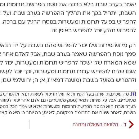
יאמר בערב שבת בלא ברכה את נוסח הפרשת תרומות ומע
השבת, ויתחיל בכך את תהליך ההפרשה בערב שבת. ועל ידי
להפריש בפועל תרומות ומעשרות בנוסח הרגיל עם ברכה. ו
להפריש חלה, יוכל להפריש באופן זה.
רק מי שהפירות שלו יכול להפריש מהם בשבת על ידי תנאי
סמך נוסח ההפרשה שאמר בערב שבת, אבל לאדם אחר אין
שמא המארח שלו ישכח להפריש תרומות ומעשרות, יכול 
אותו שליח להפריש עבורו תרומות ומעשרות, וכך יוכל לע
ולהפריש בפועל בשבת (משנה דמאי ז, א; ה; ירושלמי שם; 
[1]
. מה שכתבתי שרק בעל הפירות או שליחו יכול לעשות תנאי ולהפריש בש
מעושרים. אבל על פירות דמאי (ספק מעושרים) גם אדם אחר יכול לעשות תנ
בערב שבת הוא כנוסח הפרשת תרומות ומעשרות אלא שיאמר הכל בנוסח עת
בשבת, לאחר שיניח את התרומה במקומה, לא יגע בה יותר כי היא מוקצה (
ד – הלוואה השאלה ומתנה