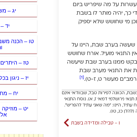
שרות על מה שיפריש ביום
יג – מ
 כך, יהיה מותר לו בשבת
כן מי שחושש שלא יספיק
יד –
טו – הכנה משב
 שעשה בערב שבת, היינו על
ו
 התנאי מועיל. אורח שחושש
טז – היתרים
לבקש ממנו בערב שבת שיעשה
שות את התנאי מערב שבת
יז – ניגון בכ
[1]
רמב”ם מעשר ט, ז-ט).
יח – מחי
בת, הכוונה לפירות טבל, שבוודאי אינם
אי (ירושלמי דמאי ז, א). נוסח התנאי
יד, היינו: “מה שאני עתיד להפריש”.
יט – מוזיקה
להלן כג, טו).
אלק
ו – טבילה ומדידה בשבת