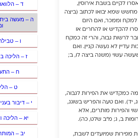
ד – הלווא
אסרו לקיים בשבת אירוסין,
לו מחשש שמא יבואו לכתוב (ביצה
ה – מעשה בית ד
 למקח וממכר, ואם היום
ומ
סרו להקדיש או להחרים או
ר לרשות גבוה, והרי זה כמקח
ו – טביל
עדיין לא נעשה קניין. ואם
שה עשוי (משנה ביצה לו, ב;
ז – הליכה ב
ח – התעמ
ט – הלי
ה כמקדיש את הפירות לגבוה,
י – דיבור בעני
 יד). ואם טעה והפריש בשוגג,
י והפירות מותרים, אלא
יא – הליכה ו
ות ב, ג; מ”ב שלט, כה).
יב – המותר
ת מפירות שמיועדים לשבת,