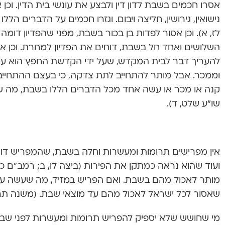
אסרו חכמים בשבת לדון דין ולבצע את עונשי בית הדין. וכן 
נישואין, גירושין, חליצה ויבום. וגזרו חכמים על הדברים הל
לז, א). וכן אסור לפדות בן בכור בשבת, מפני שהפדיון דומה
השלושים ואחד חל בשבת, דוחים את הפדיון למחרת. וכן א
להעריך דבר לבית המקדש, שעל ידי הקדשת החפץ הוא עוב
וממכר. אבל מותר להתחייב לתת צדקה, כי בעצם ההתחייבות 
קנה או מכר או עשה אחד מכל הדברים הללו בשבת, מה שע
שו”ע שלט, ד).
אין מפרישים תרומות ומעשרות וחלה בשבת, שהמפריש דומ
ועוד שהוא נראה כמתקן את הפירות (ביצה לו, ב; רמב”ם כג,
מותר לאכול מהם בשבת. ואם הפריש במזיד, מה שעשה עשו
שאסור לכל ישראל לאכול מהם עד מוצאי שבת. (משנה תרומ
מי שחושש שלא יספיק להפריש תרומות ומעשרות לפני שב