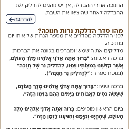
החנוכה אחרי ההבדלה, אך יש נוהגים להדליק לפני
ההבדלה לאחר שהוציאו את השבת.
להרחבה
מהו סדר הדלקת נרות חנוכה?
לפני ההדלקה מסדרים את מספר הנרות של אותו יום
בחנוכיה.
מדליקים את ה’שמש’ ומברכים בכוונה את הברכות:
ברכה ראשונה:
“בָּרוּךְ אַתָּה אֲדֹנָי אֱלֹהֵינוּ מֶלֶךְ הָעוֹלָם,
אֲשֶׁר קִדְּשָׁנוּ בְּמִצְוֹתָיו וְצִוָּנוּ, לְהַדְלִיק נֵר שֶׁל חֲנֻכָּה”
(
בנוסח ספרדי:
“
לְהַדְלִיק נֵר חֲנֻכָּה”).
ברכה שניה:
“בָּרוּךְ אַתָּה אֲדֹנָי אֱלֹהֵינוּ מֶלֶךְ הָעוֹלָם,
שֶׁעָשָׂה נִסִּים לַאֲבוֹתֵינוּ בַּיָּמִים הָהֵם בַּזְּמַן הַזֶּה”.
ביום הראשון מוסיפים:
בָּרוּךְ אַתָּה אֲדֹנָי אֱלֹהֵינוּ מֶלֶךְ
הָעוֹלָם, שֶׁהֶחֱיָנוּ וְקִיְּמָנוּ וְהִגִּיעָנוּ לַזְּמַן הַזֶּה”.