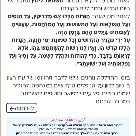
לאחר מכן מדליק את הנרות
משמאל לימין
(מהנר של
היום החדש וחזור ליום הקודם).
לאחר מכן יאמר:
הַנֵּרוֹת הַלָּלוּ אָֽנוּ מַדְלִיקִין, עַל הַנִּסִּים
וְעַל הַנִּפְלָאוֹת וְעַל הַתְּשׁוּעוֹת וְעַל הַמִּלְחָמוֹת, שֶׁעָשִׂיתָ
לַאֲבוֹתֵינוּ בַּיָּמִים הָהֵם בַּזְמַן הַזֶּה.
עַל יְדֵי כֹּהֲנֶיךָ הַקְּדוֹשִים וְכָל שְמוֹנַת יְמֵי חֲנֻכָּה, הַנֵּרוֹת
הַלָּלוּ קֹדֶשׁ הֵן, וְאֵין לָנוּ רְשׁוּת לְהִשְׁתַּמֵּשׁ בָּהֵן, אֶלָּא
לִרְאוֹתָן בִּלְבָד, כְּדֵי לְהוֹדוֹת וּלְהַלֵל לִשְמֶךָ, עַל נִסֶּיךָ וְעַל
נִפְלְאוֹתֶיךָ וְעַל יְשׁוּעָתֶךָ”.
בזמן ההדלקה נוהגים שלא לדבר, וזהו זמן של עת רצון
בו טוב לכוון על הנופלים הקדושים במלחמה, להזכיר
שמות חולים ופצועים לרפואה וחטופים להשבתם
במהרה לביתם.
להרחבה