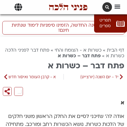
פניני הלכה
תרגומים | languages
תפריט
התכוננו לשנה החדשה, הזמינו סימניות לימוד שנתיות
ספרים
חינם!
דף הבית
»
כשרות א - הצומח והחי
»
פתח דבר לפניני הלכה
כשרות א
»
פתח דבר – כשרות א
פתח דבר – כשרות א
יד – יום השנה (יורצייט)
א – קרבן העומר ואיסור חדש
א
אודה לה’ שזיכני לסיים את החלק הראשון משני חלקים
של הלכות כשרות. נושא הכשרות רחב ומורכב. מתחילה