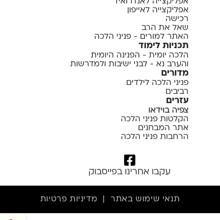
אפליקצייה לאנדרואיד
אפליקצייה לאייפון
רכישה
שאל את הרב
האתר למורים - פניני הלכה
תכניות לימוד
הלכה יומית - הפנינה היומית
והערב נא - לבני ישיבות ולמדרשות
מדורים
פניני הלכה לילדים
רביבים
עזרים
צפיה בוידאו
הקלטות פניני הלכה
אתר המבחנים
הרחבות פניני הלכה
עקבו אחרינו בפייסבוק
תנאי שימוש באתר
|
מדיניות פרטיות
פתח סרגל