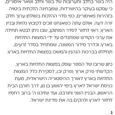
היה בשר בחלב ותערובות של בשר וחלב ושאר איסורים,
כי עסקנו בעיקר בהישרדות, שמבחינה הלכתית ביטויה
בזהירות מאיסורים, כפי סדר ההלכות בשולחן ערוך חלק
יורה דעה. אולם עתה כשאנחנו זוכים לקיבוץ גלויות ובניין
הארץ, ראוי לחזור לסדר המתוקן, שבו ניתן לבטא תחילה
את ערכי הקודש שמתגלים על ידי המצוות התלויות
בארץ. וכדרך סידור המשנה, שמתחיל בסדר זרעים,
תחילתו בברכות הנהנין והמשכו במצוות התלויות בארץ.
כיוון שרובו של הספר עוסק במצוות התלויות בארץ,
הקדשתי פרק ארוך (פרק יב), לסקירת כלל המצוות
התלויות בארץ לאורך ההיסטוריה הישראלית, מעת
כניסת ישראל לארץ בימי יהושע בן נון, דרך חורבן הבית
הראשון, הבניין השני וחורבנו, ועד שזיכנו ה’ ברוב רחמיו
לחזור לארץ ולהקים בה את מדינת ישראל.
ג