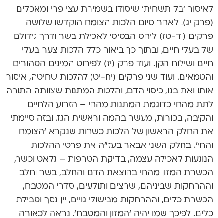
לאיסור ‘בל תשחית’ שיסודו בשמירת עצי פרי ומאכלים
(פרק יג). לאחר סיום הלכות הצומח הוקדשו שלושה
פרקים (יד-טז) ליחס הבסיסי לאכילת בשר ודרך גידולם
של בעלי חיים, ובתוך כך ביאור כלל הלכות צער בעלי
חיים ושילוח הקן. ועוד פרק (יז) לפירוט המינים הטהורים
והטמאים. ועוד שני פרקים (יח-יט) להלכות שחיטה, איסור
אותו ואת בנו, כיסוי הדם, והלכות המתנות שצוותה התורה
לתת מהחי כדוגמת המתנות מהחי – הזרוע הלחיים
והקיבה, בכורות, מעשר בהמה וראשית הגז. ובזה סיימתי
את החלק הראשון של הלכות כשרות שנקרא ‘הצומח
והחי’. בחלק השני אבאר בעז”ה את פרטי ההלכות
הנוגעות לאכילה עצמה, בדיקת הטרפות – גלאט וכשר,
הכשרת המזון מהחי בהוצאת הדם והחלב, בשר וחלב
וההרחקות שביניהם, שרצים ותולעים, סדרי המטבח,
הכשרת כלים, וההרחקות מבישולי גויים, יין נסך וטבילת
כלים. לפיכך שמו יהיה ‘המזון והמטבח’. נראה לכאורה