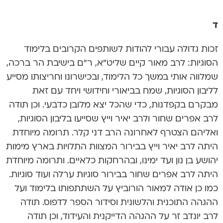
ד
זכות גדולה עבורי להודות לשותפים הקרובים בלימוד
הסוגיות: לרב מאור קיים שליט”א, ר”ם בישיבת הר ברכה,
שמלווה אותי במשך כל הלימוד, ובכישרונו וחריצותו מסייע
לליבון הסוגיות, שמח בביאורי וחידושי ויחד עם זאת
מבקרם בקפדנות, כדי שהכל יצא מלובן כדבעי. וכן תודה
לרב אפרים שחור ולרב יאיר וייץ שסייעו בליבון הסוגיות,
ואליהם הצטרף לאחרונה הרב דני קלר. תרומה מיוחדת
היתה לרב יאיר וייץ בבירור המצוות התלויות בארץ מימות
יהושע בן נון ועד ימינו, ובהרחקות כלאיים. ותרומה מיוחדת
היתה לרב אפרים שחור בבירור סוגיות ערלה ועוד סוגיות.
כמו כן אודה למאור הורוביץ על השתתפותו בלימוד ועל
ההגהה התוכנית והלשונית וסידור הספר לדפוס. תודה
לרב יונדב זר על ההגהה הדייקנית והעידוד, וכן תודה