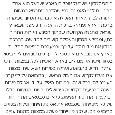
היחס למזון שישראל אוכלים בארץ ישראל הוא אחד
הביטויים לחיי האמונה, כפי שהדבר מתבטא במצוות
התורה לברך לאחר האכילה את ברכת המזון, שעיקרה
ברכת הארץ (פנה”ל ברכות ה, א; ה, ד). מפני שבארץ
ישראל מתגלה הקדושה שבתוך הטבע (אורות התחיה
כח), וממילא המזון והאכילה קשורים לקדושה. בברכת
המזון אנו מודים לה’ על כך, ובמערכת המצוות התלויות
בארץ אנו מבטאים את מכלול הערכים שבאים לידי ביטוי
במזון שישראל מגדלים בארץ. ראשית לכל, במצוות חדש
וערלה, חדש בתבואה, וערלה בפירות העץ. שתי מצוות
אלו נועדו לקדש את היבול הראשון, בתבואה על ידי קרבן
העומר לה’ בכל שנה, ובפירות האילן על ידי אכילת פירות
השנה הרביעית בקדושה בירושלים. בשתי המצוות הללו
גם למדנו את יסוד האיפוק. כלאיים מבטאים את הייחוד
של כל מין, ייחוד שמבטא את אמונת הייחוד וגילויה בעולם
בריבוי מינים, שלכל מין ייחוד משלו. במצוות מתנות עניים