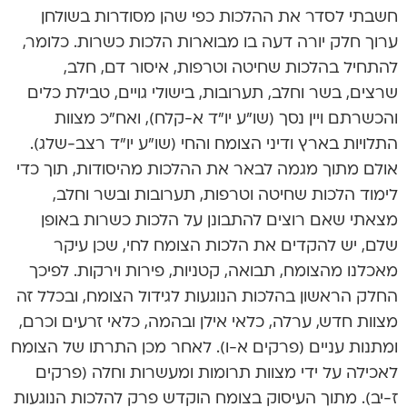
חשבתי לסדר את ההלכות כפי שהן מסודרות בשולחן
ערוך חלק יורה דעה בו מבוארות הלכות כשרות. כלומר,
להתחיל בהלכות שחיטה וטרפות, איסור דם, חלב,
שרצים, בשר וחלב, תערובות, בישולי גויים, טבילת כלים
והכשרתם ויין נסך (שו”ע יו”ד א-קלח), ואח”כ מצוות
התלויות בארץ ודיני הצומח והחי (שו”ע יו”ד רצב-שלג).
אולם מתוך מגמה לבאר את ההלכות מהיסודות, תוך כדי
לימוד הלכות שחיטה וטרפות, תערובות ובשר וחלב,
מצאתי שאם רוצים להתבונן על הלכות כשרות באופן
שלם, יש להקדים את הלכות הצומח לחי, שכן עיקר
מאכלנו מהצומח, תבואה, קטניות, פירות וירקות. לפיכך
החלק הראשון בהלכות הנוגעות לגידול הצומח, ובכלל זה
מצוות חדש, ערלה, כלאי אילן ובהמה, כלאי זרעים וכרם,
ומתנות עניים (פרקים א-ו). לאחר מכן התרתו של הצומח
לאכילה על ידי מצוות תרומות ומעשרות וחלה (פרקים
ז-יב). מתוך העיסוק בצומח הוקדש פרק להלכות הנוגעות