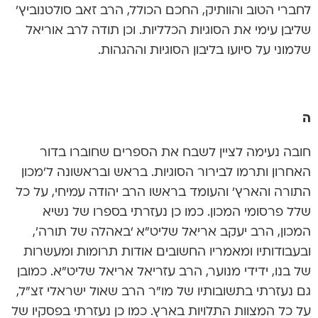
לחברי הטוב והוותיק, החכם הכולל, הרב זאב סולטנוביץ’
שליבן עימי את הסוגיות הכלליות. וכן תודה לרב אוריאל
שלמוני על סיועו בליבון הסוגיות וההגהות.
ה
חובה נעימה לציין לשבח את הספרים שחוברו בדור
האחרון ותרמו לבירור הסוגיות. בראש ובראשונה ל’מכון
התורה והארץ’ והעומד בראשו הרב יהודה עמיחי, על כל
שלל פרסומי המכון. כמו כן נעזרתי בספרו של נשיא
המכון, הרב יעקב אריאל שליט”א ‘באהלה של תורה’,
ובעבודותיו ומאמריו החשובים אודות תרומות ומעשרות
של בנו, ידידי מנוער, הרב עזריאל אריאל שליט”א. כמובן
גם נעזרתי בתשובותיו של מו”ר הרב שאול ישראלי זצ”ל,
על כל המצוות התלויות בארץ. כמו כן נעזרתי בפסקיו של