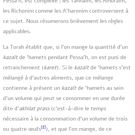
Pessa’h, est complexe ; les Tannaïm, les Amoraïm,
les Richonim comme les A’haronim controversent à
ce sujet. Nous résumerons brièvement les règles
applicables.
La Torah établit que, si l’on mange la quantité d’un
kazaït
de ‘hamets pendant Pessa’h, on est puni de
retranchement (
karet
). Si le
kazaït
de ‘hamets s’est
mélangé à d’autres aliments, que ce mélange
contienne à présent un
kazaït
de ‘hamets au sein
d’un volume qui peut se consommer en une durée
dite d’
akhilat prass
(c’est-à-dire le temps
nécessaire à la consommation d’un volume de trois
[f]
ou quatre œufs
), et que l’on mange, de ce