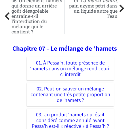
05. Un élément ‘hamets
01. La
matsa ‘achira
,
qui donne un arrière-
pain azyme pétri dans
goût désagréable
un liquide autre que
entraîne-t-il
l’eau
l’interdiction du
mélange qui le
contient ?
Chapitre 07 - Le mélange de ‘hamets
01. À Pessa’h, toute présence de
‘hamets dans un mélange rend celui-
ci interdit
02. Peut-on sauver un mélange
contenant une très petite proportion
de ‘hamets ?
03. Un produit ‘hamets qui était
considéré comme annulé avant
Pessa’h est-il « réactivé » à Pessa’h ?