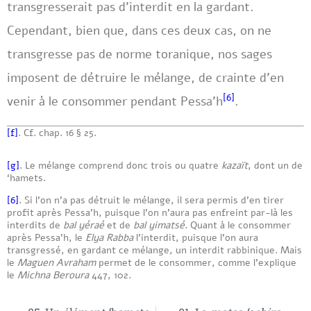
transgresserait pas d’interdit en la gardant.
Cependant, bien que, dans ces deux cas, on ne
transgresse pas de norme toranique, nos sages
imposent de détruire le mélange, de crainte d’en
[6]
venir à le consommer pendant Pessa’h
.
[f]
. Cf. chap. 16 § 25.
[g]
. Le mélange comprend donc trois ou quatre
kazaït
, dont un de
‘hamets.
[6]
. Si l’on n’a pas détruit le mélange, il sera permis d’en tirer
profit après Pessa’h, puisque l’on n’aura pas enfreint par-là les
interdits de
bal yéraé
et de
bal yimatsé
. Quant à le consommer
après Pessa’h, le
Elya Rabba
l’interdit, puisque l’on aura
transgressé, en gardant ce mélange, un interdit rabbinique. Mais
le
Maguen Avraham
permet de le consommer, comme l’explique
le
Michna Beroura
447, 102.