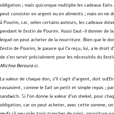
obligation ; mais quiconque multiplie les cadeaux faits
peut consister en argent ou en aliments ; mais on ne d
à Pourim, car, selon certains auteurs, les cadeaux doiv
pendant le festin de Pourim. Aussi faut-il donner de la
lequel on peut acheter de la nourriture. Bien que le do
festin de Pourim, le pauvre qui l’a reçu, lui, a le droit d
de s’en servir précisément pour les nécessités du festi
Michna Beroura
2).
La valeur de chaque don, s’il s’agit d’argent, doit suff
rassasient, comme le fait un petit et simple repas ; par
sandwich. Si l’on donne la valeur d’un shekel, pour cha
obligation, car on peut acheter, avec cette somme, un 
œufs (à peu près trois tranches de pain), nourriture par