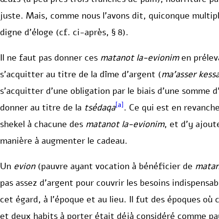
juste. Mais, comme nous l’avons dit, quiconque multipl
digne d’éloge (cf. ci-après, § 8).
Il ne faut pas donner ces
matanot la-evionim
en prélev
s’acquitter au titre de la dîme d’argent (
ma’asser kess
s’acquitter d’une obligation par le biais d’une somme d’
[a]
donner au titre de la
tsédaqa
. Ce qui est en revanche
shekel à chacune des
matanot la-evionim
, et d’y ajout
manière à augmenter le cadeau.
Un
evion
(pauvre ayant vocation à bénéficier de
matan
pas assez d’argent pour couvrir les besoins indispensabl
cet égard, à l’époque et au lieu. Il fut des époques où 
et deux habits à porter était déjà considéré comme pa