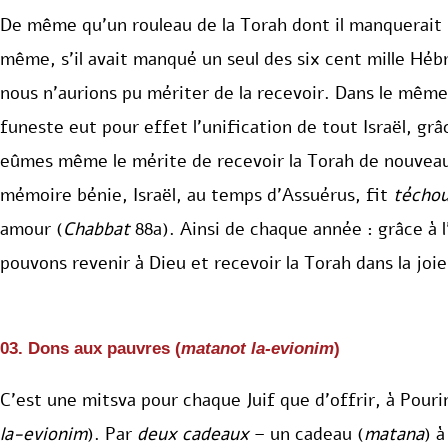
De même qu’un rouleau de la Torah dont il manquerait u
même, s’il avait manqué un seul des six cent mille Héb
nous n’aurions pu mériter de la recevoir. Dans le même
funeste eut pour effet l’unification de tout Israël, gr
eûmes même le mérite de recevoir la Torah de nouveau.
mémoire bénie, Israël, au temps d’Assuérus, fit
técho
amour (
Chabbat
88a). Ainsi de chaque année : grâce à l
pouvons revenir à Dieu et recevoir la Torah dans la joie
03. Dons aux pauvres (
matanot la-evionim
)
C’est une mitsva pour chaque Juif que d’offrir, à Pour
la-evionim
). Par
deux cadeaux
– un cadeau (
matana
) 