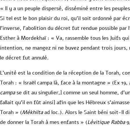
« Il y a un peuple dispersé, disséminé entre les peupl
Si tel est le bon plaisir du roi, qu’il soit ordonné par é
l’inverse, l’abolition du décret fut rendue possible par 
Esther à Mordekhaï : « Va, rassemble tous les Juifs qu
intention, ne mangez ni ne buvez pendant trois jours, nu
le décret fut annulé.
L’unité est la condition de la réception de la Torah, c
Torah : « Israël campa là, face à la montagne » (Ex 19, 
campa
se dit au singulier,] comme un seul homme, d’un 
fallait qu’il en fût ainsi] afin que les Hébreux s’aimasse
Torah » (
Mékhilta
ad loc.). Alors le Saint béni soit-Il
de donner la Torah à mes enfants » (
Lévitique Rabba
9,