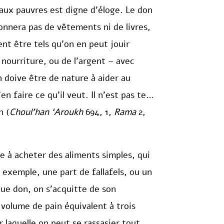
 aux pauvres est digne d’éloge. Le don
onnera pas de vêtements ni de livres,
ent être tels qu’on en peut jouir
 nourriture, ou de l’argent – avec
n doive être de nature à aider au
’en faire ce qu’il veut. Il n’est pas tenu
n (
Choul’han ‘Aroukh
694, 1,
Rama
2,
ire à acheter des aliments simples, qui
 exemple, une part de fallafels, ou un
que don, on s’acquitte de son
volume de pain équivalent à trois
 laquelle on peut se rassasier tout