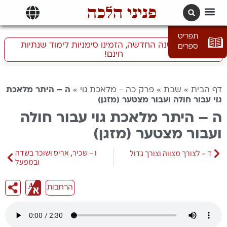
פניני הלכה
תרגומים | languages
תפריט
התכוננו לשנה החדשה, הזמינו סימניות לימוד שנתיות
ספרים
חינם!
דף הבית
»
שבת
»
פרק כה - מלאכת גוי
»
ה – היתר מלאכת
גוי עבור חולה ועבור מצטער (מזגן)
ה – היתר מלאכת גוי עבור חולה
ועבור מצטער (מזגן)
ו – שכיר, אריס ושוכר בשדה
ד – לצורך מצווה וצורך גדול
ובמפעל
הרחבות