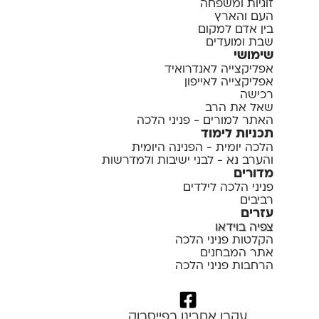
זוגיות ומשפחה
העם והארץ
בין אדם למקום
שבת ומועדים
שימושי
אפליקצייה לאנדרואיד
אפליקצייה לאייפון
רכישה
שאל את הרב
האתר למורים - פניני הלכה
תכניות לימוד
הלכה יומית - הפנינה היומית
והערב נא - לבני ישיבות ולמדרשות
מדורים
פניני הלכה לילדים
רביבים
עזרים
צפיה בוידאו
הקלטות פניני הלכה
אתר המבחנים
הרחבות פניני הלכה
עקבו אחרינו בפייסבוק