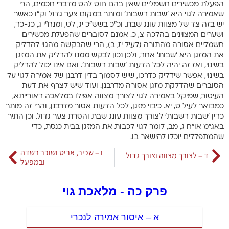
הפעלת מכשירים חשמליים שאין בהם חוט להט מדברי חכמים, הרי
שאמירה לגוי היא ‘שבות דשבות’ ומותר במקום צער גדול וק”ו כאשר
יש בזה צד של מצוות עונג שבת. וכ”כ בשש”כ יג, לט, ומנח”י ג, כג-כד,
ושערים המצוינים בהלכה צ, כ. אמנם לסוברים שהפעלת מכשירים
חשמליים אסורה מהתורה (לעיל יז, ב), הרי שהבקשה מהגוי להדליק
את המזגן היא ‘שבות’ אחד, ולכן נכון לבקש ממנו להדליק את המזגן
בשינוי, ואז זה יהיה לכל הדעות ‘שבות דשבות’. ואם אינו יכול להדליק
בשינוי, אפשר שידליק כדרכו, שיש לסמוך בדין דרבנן של אמירה לגוי על
הסוברים שהדלקת מזגן אסורה מדרבנן. ועוד שיש לצרף את דעת
העיטור, שמיקל באמירה לגוי לצורך מצווה אפילו במלאכה דאורייתא,
כמבואר לעיל ט, יא. כיבוי מזגן, לכל הדעות אסור מדרבנן, והרי זה מותר
כדין ‘שבות דשבות’ לצורך מצוות עונג שבת והסרת צער גדול. וכן התיר
באג”מ או”ח ג, מב, לומר לגוי לכבות את המזגן בבית כנסת, כדי
שהמתפללים יוכלו להישאר בו.
ו – שכיר, אריס ושוכר בשדה
ד – לצורך מצווה וצורך גדול
ובמפעל
פרק כה - מלאכת גוי
א – איסור אמירה לנכרי