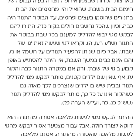
בארצות הקרות שבצפון אירופה נוצרה בעיה קבועה של
חימום הבית בשבת, שהואיל והיו מחממים את הבית
בתנורים שהוסקו בעצים ופחמים, עד הבוקר התנור היה
כבה. וכיוון שהכל נחשבים חולים בקור כזה, התירו להם
לבקש מגוי לבוא להדליק למענם בכל שבת בבוקר את
התנור (שו”ע רעו, ה). וקראו לגוי שעשה זאת ‘גוי של
שבת’. אבל כיום שניתן להפעיל תנורים על חשמל או גז,
והם אינם כבים במשך השבת, אין היתר להסתייע באופן
קבוע ב’גוי של שבת’. ורק אם במקרה התנור כבה והקור
עז, אף שאין שם ילדים קטנים, מותר לבקש מגוי להדליק
תנור. ובבית שיש בו ילדים שנצרכים לכך מאוד, גם
כשהקור אינו עז כל כך, מותר לבקש מגוי להדליק תנור
(שש”כ כג, כח, ועי”ש הערה פז).
ההיתר לבקש מגוי לעשות מלאכה אסורה מהתורה הוא
דווקא לצורך חולה, אבל עבור מצטער אסור לבקש מהגוי
לעשות מלאכה שאסורה מהתורה. אמנם מלאכה