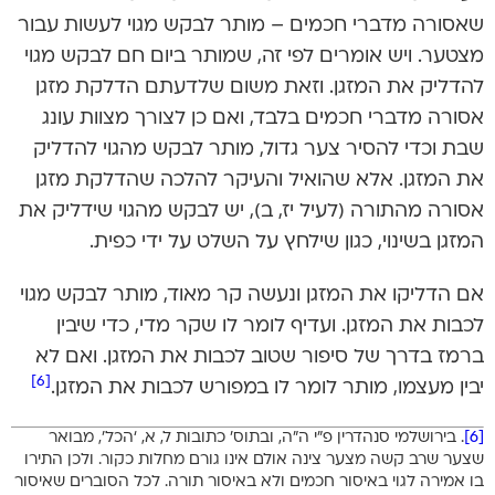
שאסורה מדברי חכמים – מותר לבקש מגוי לעשות עבור
מצטער. ויש אומרים לפי זה, שמותר ביום חם לבקש מגוי
להדליק את המזגן. וזאת משום שלדעתם הדלקת מזגן
אסורה מדברי חכמים בלבד, ואם כן לצורך מצוות עונג
שבת וכדי להסיר צער גדול, מותר לבקש מהגוי להדליק
את המזגן. אלא שהואיל והעיקר להלכה שהדלקת מזגן
אסורה מהתורה (לעיל יז, ב), יש לבקש מהגוי שידליק את
המזגן בשינוי, כגון שילחץ על השלט על ידי כפית.
אם הדליקו את המזגן ונעשה קר מאוד, מותר לבקש מגוי
לכבות את המזגן. ועדיף לומר לו שקר מדי, כדי שיבין
ברמז בדרך של סיפור שטוב לכבות את המזגן. ואם לא
[6]
יבין מעצמו, מותר לומר לו במפורש לכבות את המזגן.
[6]
. בירושלמי סנהדרין פ”י ה”ה, ובתוס’ כתובות ל, א, ‘הכל’, מבואר
שצער שרב קשה מצער צינה אולם אינו גורם מחלות כקור. ולכן התירו
בו אמירה לגוי באיסור חכמים ולא באיסור תורה. לכל הסוברים שאיסור