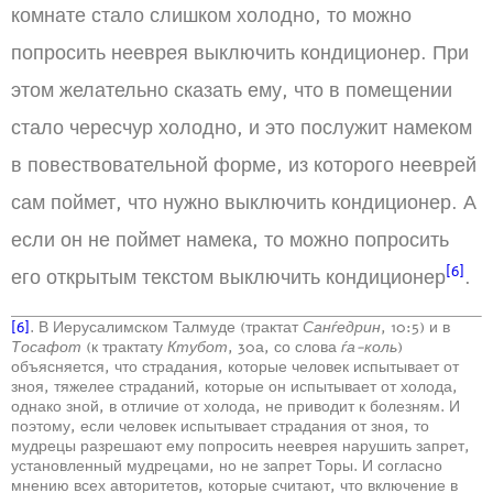
комнате стало слишком холодно, то можно
попросить нееврея выключить кондиционер. При
этом желательно сказать ему, что в помещении
стало чересчур холодно, и это послужит намеком
в повествовательной форме, из которого нееврей
сам поймет, что нужно выключить кондиционер. А
если он не поймет намека, то можно попросить
[6]
его открытым текстом выключить кондиционер
.
[6]
. В Иерусалимском Талмуде (трактат
Санѓедрин
, 10:5) и в
Тосафот
(к трактату
Ктубот
, 30а, со слова
ѓа-коль
)
объясняется, что страдания, которые человек испытывает от
зноя, тяжелее страданий, которые он испытывает от холода,
однако зной, в отличие от холода, не приводит к болезням. И
поэтому, если человек испытывает страдания от зноя, то
мудрецы разрешают ему попросить нееврея нарушить запрет,
установленный мудрецами, но не запрет Торы. И согласно
мнению всех авторитетов, которые считают, что включение в