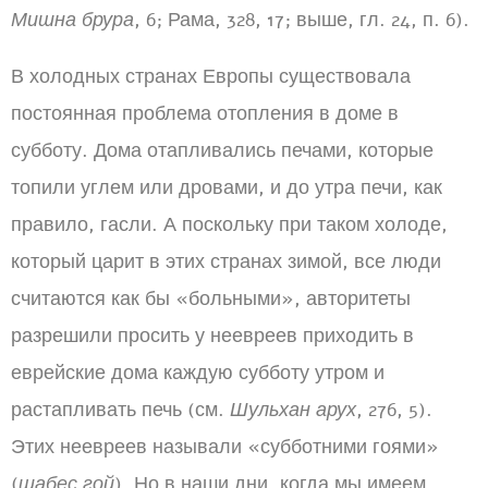
Мишна брура
, 6; Рама, 328, 17; выше, гл. 24, п. 6).
В холодных странах Европы существовала
постоянная проблема отопления в доме в
субботу. Дома отапливались печами, которые
топили углем или дровами, и до утра печи, как
правило, гасли. А поскольку при таком холоде,
который царит в этих странах зимой, все люди
считаются как бы «больными», авторитеты
разрешили просить у неевреев приходить в
еврейские дома каждую субботу утром и
растапливать печь (см.
Шульхан арух
, 276, 5).
Этих неевреев называли «субботними гоями»
(
шабес гой
). Но в наши дни, когда мы имеем