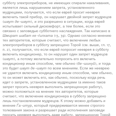
субботу электроприборов, не имеющих спирали накаливания,
является лишь нарушением запрета, установленного
мудрецами, получается, что если еврей просит нееврея
включить такой прибор, он нарушает двойной запрет мудрецов
(
швут де-швут
), и это разрешено в ситуации, когда еврей
испытывает сильный дискомфорт, а тем более, если это
связано с заповедью субботнего наслаждения. Так написано в
Шмират шабат ке-ѓилхата
(13, 39). Однако согласно мнению
тех авторитетов, которые считают, что включение любых
электроприборов в субботу запрещено Торой (см. выше, гл. 17,
п. 2), получается, что если еврей попросит нееврея в субботу
включить кондиционер, то он нарушит один запрет мудрецов
(
швут
), а потому желательно попросить его включить
кондиционер иным способом, чем обычно (
бе-шинуй
), и тогда
это будет
швут де-швут
по всем мнениям. Если же нееврею
не удается включить кондиционер иным способом, чем обычно,
то он может включить его, как обычно, поскольку когда речь
идет о запрете, установленном мудрецами (а именно таков
запрет просить нееврея выполнить запрещенную работу),
можно положиться на мнение тех авторитетов, которые
считают, что включение кондиционера в субботу запрещено
лишь постановлением мудрецов. К этому можно добавить и
мнение
Ѓа-итур
, который придерживается менее строгого
толкования закона и разрешает ради исполнения заповеди
просить нееврея выполнить даже работу, запрещенную Торой