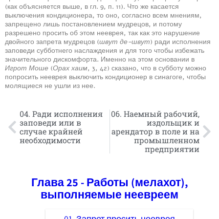
(как объясняется выше, в гл. 9, п. 11). Что же касается
выключения кондиционера, то оно, согласно всем мнениям,
запрещено лишь постановлением мудрецов, и потому
разрешено просить об этом нееврея, так как это нарушение
двойного запрета мудрецов (
швут де-швут
) ради исполнения
заповеди субботнего наслаждения и для того чтобы избежать
значительного дискомфорта. Именно на этом основании в
Игрот Моше
(
Орах хаим
, 3, 42) сказано, что в субботу можно
попросить нееврея выключить кондиционер в синагоге, чтобы
молящиеся не ушли из нее.
04. Ради исполнения
06. Наемный рабочий,
заповеди или в
издольщик и
случае крайней
арендатор в поле и на
необходимости
промышленном
предприятии
Глава 25 - Работы (мелахот),
выполняемые неевреем
01. Запрет просить нееврея