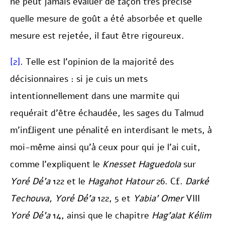
ne peut jamais évaluer de façon très précise
quelle mesure de goût a été absorbée et quelle
mesure est rejetée, il faut être rigoureux.
[2]
. Telle est l’opinion de la majorité des
décisionnaires : si je cuis un mets
intentionnellement dans une marmite qui
requérait d’être échaudée, les sages du Talmud
m’infligent une pénalité en interdisant le mets, à
moi-même ainsi qu’à ceux pour qui je l’ai cuit,
comme l’expliquent le
Knesset Haguedola
sur
Yoré Dé’a
122 et le
Hagahot Hatour
26. Cf.
Darké
Techouva, Yoré Dé’a
122, 5 et
Yabia’ Omer
VIII
Yoré Dé’a
14, ainsi que le chapitre
Hag’alat Kélim