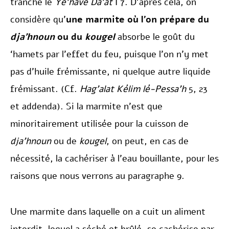
tranche le
Ye’havé Da’at
I 7. D’après cela, on
considère qu’
une marmite où l’on prépare du
dja’hnoun
ou du
kougel
absorbe le goût du
‘hamets par l’effet du feu, puisque l’on n’y met
pas d’huile frémissante, ni quelque autre liquide
frémissant. (Cf.
Hag’alat Kélim lé-Pessa’h
5, 23
et addenda). Si la marmite n’est que
minoritairement utilisée pour la cuisson de
dja’hnoun
ou de
kougel
, on peut, en cas de
nécessité, la cachériser à l’eau bouillante, pour les
raisons que nous verrons au paragraphe 9.
Une marmite dans laquelle on a cuit un aliment