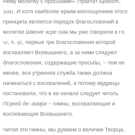
Нему молитву с просьбами» (трактат
Брахот
,
32а). И хотя наиболее ярким воплощением этого
принципа является порядок благословений в
молитве
Шмоне эсре
(как мы уже говорили в гл.
12, п. 9), первые три благословения которой
восхваляют Всевышнего, а за ними следуют
благословения, содержащие просьбы, – тем не
менее, вся утренняя служба также должна
начинаться с восхвалений, и потому мудрецы
постановили, что в ее начале следует читать
Псукей де-зимра
– гимны, восхваляющие и
воспевающие Всевышнего.
Читая эти гимны, мы думаем о величии Творца,