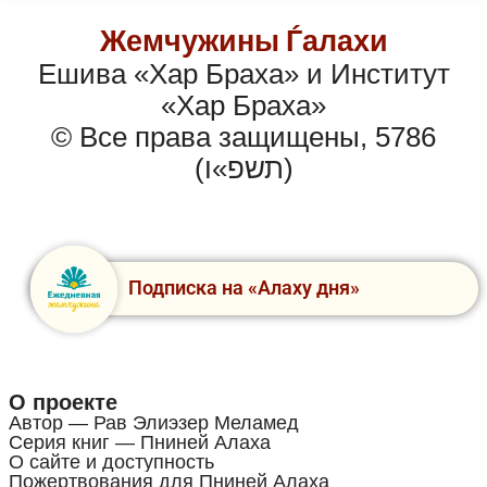
Жемчужины Ѓалахи
Ешива «Хар Браха» и Институт
«Хар Браха»
© Все права защищены, 5786
(תשפ»ו)
Подписка на «Алаху дня»
О проекте
Автор — Рав Элиэзер Меламед
Серия книг — Пниней Алаха
О сайте и доступность
Пожертвования для Пниней Алаха