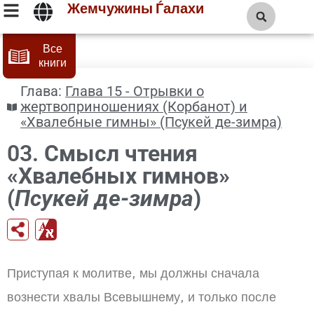
Жемчужины Ѓалахи
Все
книги
Глава:
Глава 15 - Отрывки о
жертвоприношениях (Корбанот) и
«Хвалебные гимны» (Псукей де-зимра)
03.
Смысл чтения
«Хвалебных гимнов»
(
Псукей де-зимра
)
Приступая к молитве, мы должны сначала
вознести хвалы Всевышнему, и только после