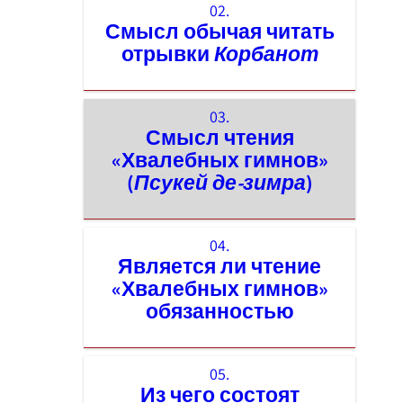
02.
Смысл обычая читать
отрывки
Корбанот
03.
Смысл чтения
«Хвалебных гимнов»
(
Псукей де-зимра
)
04.
Является ли чтение
«Хвалебных гимнов»
обязанностью
05.
Из чего состоят