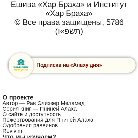
Ешива «Хар Браха» и Институт
«Хар Браха»
© Все права защищены, 5786
(תשפ»ו)
Подписка на «Алаху дня»
О проекте
Автор — Рав Элиэзер Меламед
Серия книг — Пниней Алаха
О сайте и доступность
Пожертвования для Пниней Алаха
Одобрения раввинов
Revivim
Что мы изучаем?