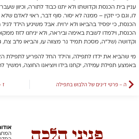
עניין בית הכנסת וקדושתו ולא יתנו כבוד לתורה, וכיוון שע
לו, וגם כי יזקין – ממנה לא יסור. סוף דבר, ראוי לאדם ש
הכנסת, כי יפסיד בהביאו ולא ירויח. אבל משיגיע הילד לגיל ח
הכנסת, וילמדו לשבת באימה וביראה, ולא יניחנו לזוז ממקומו
וקדושה (של”ה, מסכת תמיד נר מצווה עו, והביאו מ”ב צח, ג)
מי שהביא את ילדו לתפילה, והילד החל להפריע לתפילת הצ
באמצע תפילת עמידה, יקחנו בידו ויוציאנו החוצה, וימשיך לה
ה – פרטי דינים של הלבוש בתפילה
ז 
אודות
המחבר