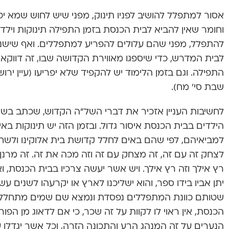
אסור למתפלל להושיב לפניו תינוק, מפני שיש לחוש שמא יטרי
וחומר שאין להביא לבית הכנסת בזמן התפילה תינוקות וילד
להתפלל, מפני שהם עלולים להפריע למתפללים. ואף שישנו 
לבית המדרש, כדי שיספגו מאווירת הקדושה שבו, זה דווק
התפילה. וגם בזמן הלימוד יש להקפיד שלא יפריעו (עיין ירוש
שבת סי’ מח).
לחשיבות העניין אזכיר את דברי השל”ה הקדוש, שכתב בשם
הילדים בבית הכנסת איסור גדול. ובזמן הזה יש תינוקות בא
למביאיהם, לפי שהם באים לחלל קדושת בית אלוקינו ולשחוק
לצחק זה עם זה, זה מצחק עם זה וזה מכה את זה. זה מרנן ו
רץ אילך וזה רץ אילך. ויש אשר יעשה צרכיו בבית הכנסת, וא
יתן אביו בידו ספר, והוא ישליכנו לארץ או יקרעהו לשנים ע
שטותם כוונת המתפללים נפסדת ונמצא שם שמים מתחלל, 
הכנסת, אין ראוי לו לקוות על זה שכר, כי אם לדאוג מן הפורענ
הנערים על זה המנהג הרע והתכונה הזרה, וכל אשר יגדלו ע