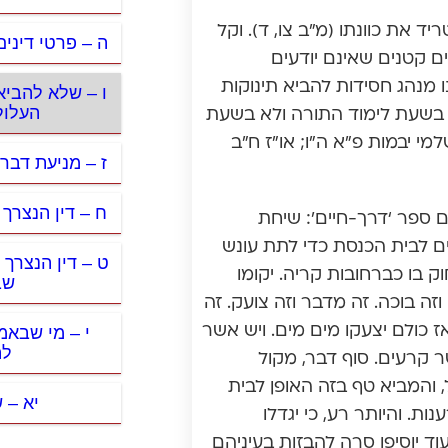
ד את כוונתו (מ”ב צו, ד). וקל
ה – פרטי דיני
ים קטנים שאינם יודעים
מנהג חסידות להביא תינוקות
ו – שלא להביא
העלול
א בשעת לימוד התורה ולא בשעת
למי יבמות פ”א ה”ו; או”ז ח”ב
ז – מניעת דבר
ח – דין הנצרך 
 ספר ‘דרך-חיים’: שיחת
ים לבית הכנסת כדי לתת עונש
ט – דין הנצרך 
 בו כברחובות קריה. יקומו
שב
זה בוכה. זה מדבר וזה צועק. זה
י – מי שבאמ
ז כולם יצעקו מים מים. ויש אשר
לה
שר קרעים. סוף דבר, מקול
והמביא טף בזה האופן לבית
יא – ש
ות. והיותר רע, כי יגדלו
וד יוסיפו סרה להבזות בעיניהם