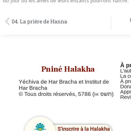
du jour où les âmes de leurs enfants pourront naître.
04. La prière de Hanna
À p
Pniné Halakha
L'au
La c
À pr
Yéchiva de Har Bracha et Institut de
Dona
Har Bracha
Appr
© Tous droits réservés, 5786 (תשפ »ו)
Revi
S'inscrire à la Halakha