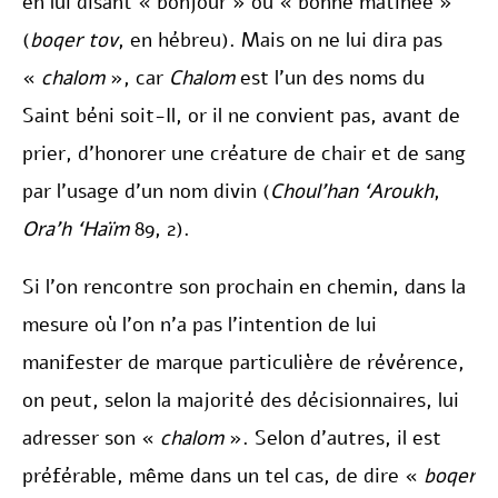
en lui disant « bonjour » ou « bonne matinée »
(
boqer tov
, en hébreu). Mais on ne lui dira pas
«
chalom
», car
Chalom
est l’un des noms du
Saint béni soit-Il, or il ne convient pas, avant de
prier, d’honorer une créature de chair et de sang
par l’usage d’un nom divin (
Choul’han ‘Aroukh
,
Ora’h ‘Haïm
89, 2).
Si l’on rencontre son prochain en chemin, dans la
mesure où l’on n’a pas l’intention de lui
manifester de marque particulière de révérence,
on peut, selon la majorité des décisionnaires, lui
adresser son «
chalom
». Selon d’autres, il est
préférable, même dans un tel cas, de dire «
boqer