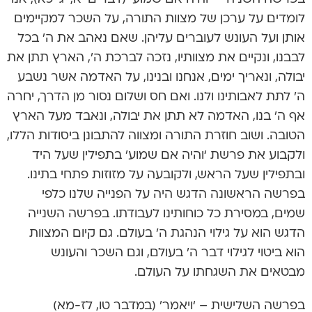
לומדים על ערכן של מצוות התורה, על השכר למקיימים
אותן ועל העונש לעוברים עליהן. שאם נאהב את ה’ בכל
לבבנו, ונקיים את מצוותיו, נזכה לברכת ה’, הארץ תתן את
יבולה, ונאריך ימים, אנחנו ובנינו, על האדמה אשר נשבע
ה’ לתת לאבותינו ולנו. ואם חס ושלום נסור מן הדרך, יחרה
אף ה’ בנו, האדמה לא תתן את יבולה, ונאבד מעל הארץ
הטובה. ושוב חוזרת התורה ומצווה להתבונן ביסודות הללו,
ולקבוע את פרשת ‘והיה אם שמוע’ בתפילין שעל היד
ובתפילין שעל הראש, ולקובעה על מזוזות פתחי בתינו.
בפרשה הראשונה הדגש היה על הפנייה שלנו כלפי
שמים, במסירת כל כוחותינו לעבודתו. בפרשה השנייה
הדגש הוא על גילוי הנהגת ה’ בעולם. גם קיום המצוות
הוא ביטוי לגילוי דבר ה’ בעולם, וגם השכר והעונש
מבטאים את השגחתו על העולם.
בפרשה השלישית – ‘ויאמר’ (במדבר טו, לז-מא)