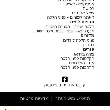
אפליקצייה לאייפון
רכישה
שאל את הרב
האתר למורים - פניני הלכה
תכניות לימוד
הלכה יומית - הפנינה היומית
והערב נא - לבני ישיבות ולמדרשות
מדורים
פניני הלכה לילדים
רביבים
עזרים
צפיה בוידאו
הקלטות פניני הלכה
אתר המבחנים
הרחבות פניני הלכה
עקבו אחרינו בפייסבוק
תנאי שימוש באתר
|
מדיניות פרטיות
פתח סרגל