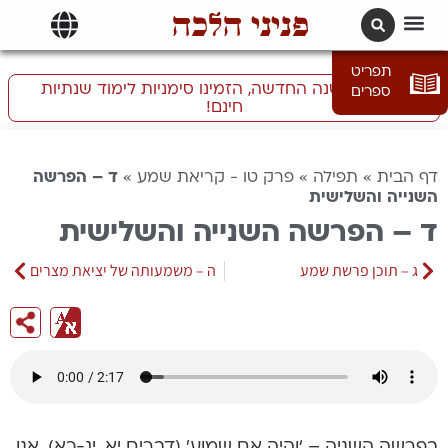
פניני הלכה
תרגומים | languages
תפריט
התכוננו לשנה החדשה, הזמינו סימניות לימוד שנתיות
ספרים
חינם!
דף הבית
»
תפילה
»
פרק טו - קריאת שמע
»
ד – הפרשה
השנייה והשלישית
ד – הפרשה השנייה והשלישית
ג – תוכן פרשת שמע
ה – משמעותה של יציאת מצרים
בפרשה השניה – ‘והיה אם שמוע’ (דברים יא, יג-כא), אנו