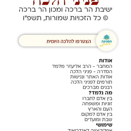
ישיבת הר ברכה ומכון הר ברכה
© כל הזכויות שמורות, תשפ”ו
הצטרפו להלכה היומית
אודות
המחבר - הרב אליעזר מלמד
הסדרה - פניני הלכה
אודות האתר ונגישות
תורמים לפניני הלכה
רבנים מברכים
מה נלמד?
בין אדם לחברו
זוגיות ומשפחה
העם והארץ
בין אדם למקום
שבת ומועדים
שימושי
אפליקצייה לאנדרואיד