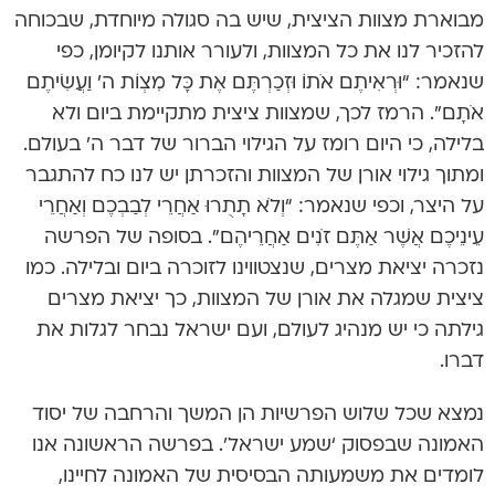
מבוארת מצוות הציצית, שיש בה סגולה מיוחדת, שבכוחה
להזכיר לנו את כל המצוות, ולעורר אותנו לקיומן, כפי
שנאמר: “וּרְאִיתֶם אֹתוֹ וּזְכַרְתֶּם אֶת כָּל מִצְוֹת ה’ וַעֲשִׂיתֶם
אֹתָם”. הרמז לכך, שמצוות ציצית מתקיימת ביום ולא
בלילה, כי היום רומז על הגילוי הברור של דבר ה’ בעולם.
ומתוך גילוי אורן של המצוות והזכרתן יש לנו כח להתגבר
על היצר, וכפי שנאמר: “וְלֹא תָתֻרוּ אַחֲרֵי לְבַבְכֶם וְאַחֲרֵי
עֵינֵיכֶם אֲשֶׁר אַתֶּם זֹנִים אַחֲרֵיהֶם”. בסופה של הפרשה
נזכרה יציאת מצרים, שנצטווינו לזוכרה ביום ובלילה. כמו
ציצית שמגלה את אורן של המצוות, כך יציאת מצרים
גילתה כי יש מנהיג לעולם, ועם ישראל נבחר לגלות את
דברו.
נמצא שכל שלוש הפרשיות הן המשך והרחבה של יסוד
האמונה שבפסוק ‘שמע ישראל’. בפרשה הראשונה אנו
לומדים את משמעותה הבסיסית של האמונה לחיינו,