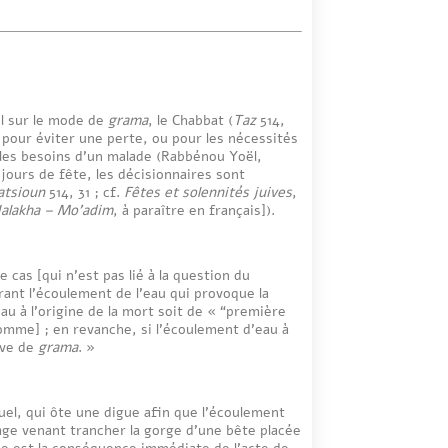
il sur le mode de
grama
, le Chabbat (
Taz
514,
 pour éviter une perte, ou pour les nécessités
les besoins d’un malade (Rabbénou Yoël,
 jours de fête, les décisionnaires sont
atsioun
514, 31 ; cf.
Fêtes et solennités juives
,
alakha – Mo’adim
, à paraître en français]).
e cas [qui n’est pas lié à la question du
rant l’écoulement de l’eau qui provoque la
eau à l’origine de la mort soit de « “première
homme] ; en revanche, si l’écoulement d’eau à
lève de
grama
. »
tuel, qui ôte une digue afin que l’écoulement
age venant trancher la gorge d’une bête placée
oue est la conséquence immédiate de l’acte de