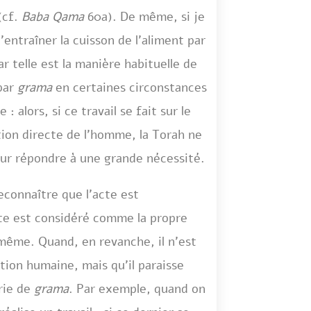
(cf.
Baba Qama
60a). De même, si je
’entraîner la cuisson de l’aliment par
ar telle est la manière habituelle de
 par
grama
en certaines circonstances
 : alors, si ce travail se fait sur le
ntion directe de l’homme, la Torah ne
pour répondre à une grande nécessité.
econnaître que l’acte est
cte est considéré comme la propre
h même. Quand, en revanche, il n’est
ntion humaine, mais qu’il paraisse
orie de
grama
. Par exemple, quand on