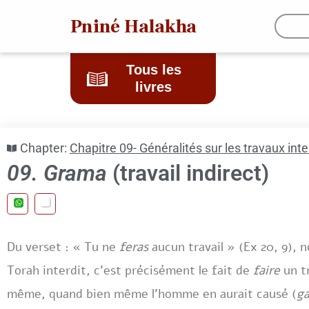
Pniné Halakha
Tous les
livres
Chapter:
Chapitre 09- Généralités sur les travaux int
09. Grama
(travail indirect)
Du verset : « Tu ne
feras
aucun travail » (Ex 20, 9), 
Torah interdit, c’est précisément le fait de
faire
un tr
même, quand bien même l’homme en aurait causé (
g