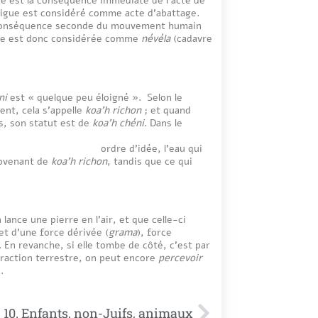
a digue est considéré comme acte d’abattage.
 la conséquence seconde du mouvement humain
 elle est donc considérée comme
névéla
(cadavre
ni
est « quelque peu éloigné ». Selon le
ent, cela s’appelle
koa’h richon
; et quand
s, son statut est de
koa’h chéni
. Dans le
 l’eau qui
rovenant de
koa’h richon
, tandis que ce qui
 lance une pierre en l’air, et que celle-ci
et d’une force dérivée (
grama
), force
e. En revanche, si elle tombe de côté, c’est par
attraction terrestre, on peut encore
percevoir
.
10. Enfants, non-Juifs, animaux