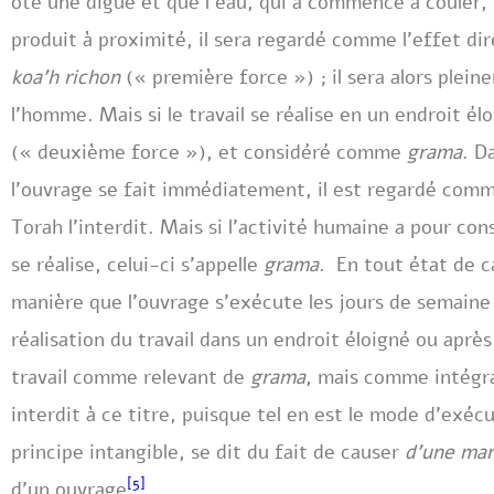
ôte une digue et que l’eau, qui a commencé à couler, ré
produit à proximité, il sera regardé comme l’effet di
koa’h richon
(« première force ») ; il sera alors ple
l’homme. Mais si le travail se réalise en un endroit élo
(« deuxième force »), et considéré comme
grama
. D
l’ouvrage se fait immédiatement, il est regardé comm
Torah l’interdit. Mais si l’activité humaine a pour c
se réalise, celui-ci s’appelle
grama
. En tout état de c
manière que l’ouvrage s’exécute les jours de semaine 
réalisation du travail dans un endroit éloigné ou après
travail comme relevant de
grama
, mais comme intégr
interdit à ce titre, puisque tel en est le mode d’exéc
principe intangible, se dit du fait de causer
d’une man
[5]
d’un ouvrage
.