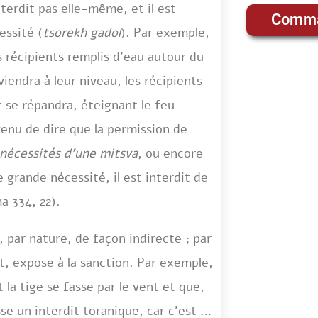
nterdit pas elle-même, et il est
Comma
essité (
tsorekh gadol
). Par exemple,
es récipients remplis d’eau autour du
viendra à leur niveau, les récipients
t se répandra, éteignant le feu
venu de dire que la permission de
 nécessités d’une mitsva
, ou encore
de grande nécessité, il est interdit de
a 334, 22).
, par nature, de façon indirecte
; par
, expose à la sanction. Par exemple,
t la tige se fasse par le vent et que,
se un interdit toranique, car c’est de