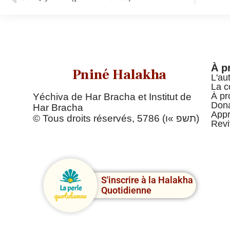
À p
Pniné Halakha
L'au
La c
À pr
Yéchiva de Har Bracha et Institut de
Dona
Har Bracha
Appr
© Tous droits réservés, 5786 (תשפ »ו)
Revi
S'inscrire à la Halakha
Quotidienne