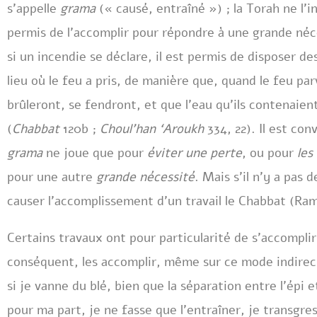
s’appelle
grama
(« causé, entraîné ») ; la Torah ne l’i
permis de l’accomplir pour répondre à une grande néc
si un incendie se déclare, il est permis de disposer d
lieu où le feu a pris, de manière que, quand le feu par
brûleront, se fendront, et que l’eau qu’ils contenaien
(
Chabbat
120b ;
Choul’han ‘Aroukh
334, 22). Il est con
grama
ne joue que pour
éviter une perte
, ou pour
les
pour une autre
grande nécessité
. Mais s’il n’y a pas 
causer l’accomplissement d’un travail le Chabbat (Ram
Certains travaux ont pour particularité de s’accomplir
conséquent, les accomplir, même sur ce mode indirect
si je vanne du blé, bien que la séparation entre l’épi e
pour ma part, je ne fasse que l’entraîner, je transgres