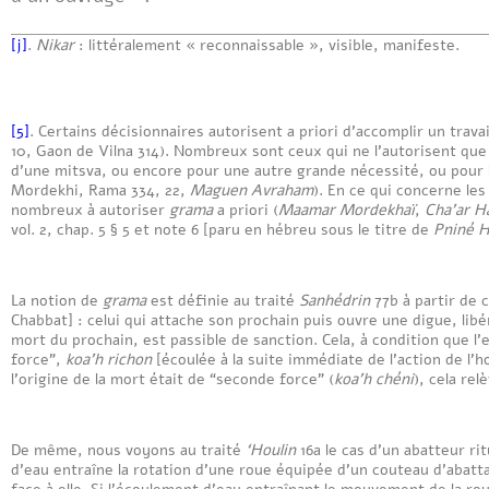
[j]
.
Nikar
: littéralement « reconnaissable », visible, manifeste.
[5]
. Certains décisionnaires autorisent a priori d’accomplir un trava
10, Gaon de Vilna 314). Nombreux sont ceux qui ne l’autorisent que
d’une mitsva, ou encore pour une autre grande nécessité, ou pour 
Mordekhi, Rama 334, 22,
Maguen Avraham
). En ce qui concerne les
nombreux à autoriser
grama
a priori (
Maamar Mordekhaï
,
Cha’ar H
vol. 2, chap. 5 § 5 et note 6 [paru en hébreu sous le titre de
Pniné H
La notion de
grama
est définie au traité
Sanhédrin
77b à partir de c
Chabbat] : celui qui attache son prochain puis ouvre une digue, libé
mort du prochain, est passible de sanction. Cela, à condition que l’
force”,
koa’h richon
[écoulée à la suite immédiate de l’action de l’
l’origine de la mort était de “seconde force” (
koa’h chéni
), cela re
De même, nous voyons au traité
‘Houlin
16a le cas d’un abatteur ri
d’eau entraîne la rotation d’une roue équipée d’un couteau d’abatt
face à elle. Si l’écoulement d’eau entraînant le mouvement de la r