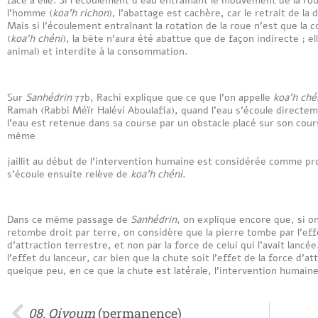
l’homme (
koa’h richon
), l’abattage est cachère, car le retrait de l
Mais si l’écoulement entraînant la rotation de la roue n’est que
(
koa’h chéni
), la bête n’aura été abattue que de façon indirecte ;
animal) et interdite à la consommation.
Sur
Sanhédrin
77b, Rachi explique que ce que l’on appelle
koa’h ché
Ramah (Rabbi Méïr Halévi Aboulafia), quand l’eau s’écoule directem
l’eau est retenue dans sa course par un obstacle placé sur son cour
même
ordre d’idée,
jaillit au début de l’intervention humaine est considérée comme p
s’écoule ensuite relève de
koa’h chéni
.
Dans ce même passage de
Sanhédrin
, on explique encore que, si on
retombe droit par terre, on considère que la pierre tombe par l’eff
d’attraction terrestre, et non par la force de celui qui l’avait lancé
l’effet du lanceur, car bien que la chute soit l’effet de la force d’
quelque peu, en ce que la chute est latérale, l’intervention humaine
08. Qiyoum
(permanence)