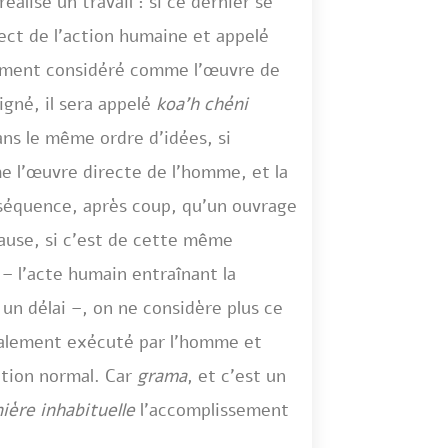
alise un travail : si ce dernier se
rect de l’action humaine et appelé
inement considéré comme l’œuvre de
igné, il sera appelé
koa’h chéni
ans le même ordre d’idées, si
e l’œuvre directe de l’homme, et la
onséquence, après coup, qu’un ouvrage
ause, si c’est de cette même
– l’acte humain entraînant la
 un délai –, on ne considère plus ce
alement exécuté par l’homme et
ution normal. Car
grama
, et c’est un
ière inhabituelle
l’accomplissement