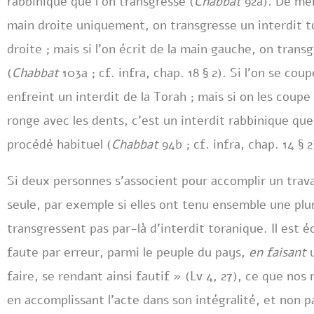
rabbinique que l’on transgresse (
Chabbat
92a). De mêm
main droite uniquement, on transgresse un interdit t
droite ; mais si l’on écrit de la main gauche, on trans
(
Chabbat
103a ; cf. infra, chap. 18 § 2). Si l’on se cou
enfreint un interdit de la Torah ; mais si on les coupe 
ronge avec les dents, c’est un interdit rabbinique que 
procédé habituel (
Chabbat
94b ; cf. infra, chap. 14 § 2
Si deux personnes s’associent pour accomplir un trav
seule, par exemple si elles ont tenu ensemble une plu
transgressent pas par-là d’interdit toranique. Il est é
faute par erreur, parmi le peuple du pays,
en
faisant
u
faire, se rendant ainsi fautif » (Lv 4, 27), ce que nos 
en accomplissant l’acte dans son intégralité, et non p