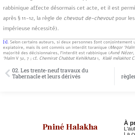
rabbinique affecte désormais cet acte, et il est permi
après § 11-12, la règle de
chevout de-chevout
pour les
impérieuse nécessité).
[1]
. Selon certains auteurs, si deux personnes font conjointement
expiatoire, mais ils ont commis un interdit toranique (
Meqor ‘Haï
majorité des décisionnaires, l’interdit est rabbinique (
Avné Nézer
‘Haïm
V 32, 7 ; cf.
Chemirat Chabbat Kehilkhata
1,
Klalé mélakhot C
02. Les trente-neuf travaux du
Tabernacle et leurs dérivés
règle
À p
Pniné Halakha
L'au
La c