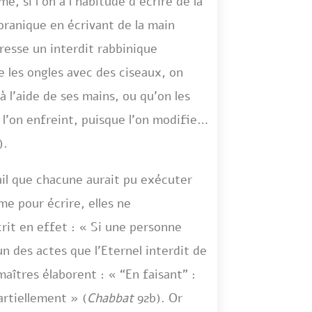
e, si l’on a l’habitude d’écrire de la
oranique en écrivant de la main
gresse un interdit rabbinique
pe les ongles avec des ciseaux, on
à l’aide de ses mains, ou qu’on les
l’on enfreint, puisque l’on modifie le
).
ail que chacune aurait pu exécuter
me pour écrire, elles ne
crit en effet : « Si une personne
n des actes que l’Eternel interdit de
maîtres élaborent : « “En faisant” :
artiellement » (
Chabbat
92b). Or