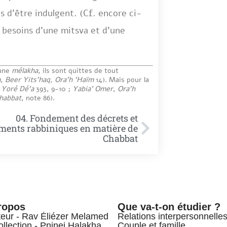
s d’être indulgent. (Cf. encore ci-
 besoins d’une mitsva et d’une
 une
mélakha
, ils sont quittes de tout
m
,
Beer Yits’haq, Ora’h ‘Haïm
14). Mais pour la
,
Yoré Dé’a
393, 9-10 ;
Yabia’ Omer
,
Ora’h
habbat
, note 86).
04. Fondement des décrets et
ments rabbiniques en matière de
Chabbat
ropos
Que va-t-on étudier ?
teur - Rav Éliézer Melamed
Relations interpersonnelle
ollection - Pninei Halakha
Couple et famille