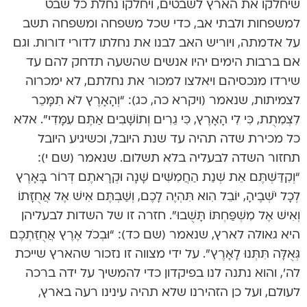
שיחלקו את הארץ לשבטים, ויחלקו נחלת כל שבט
למשפחות ולבתי אב, כדי שכל משפחה ומשפחה תשב
על אדמתה, ויוריש האב לבנו את נחלתו לדורי דורות. וגם
אם ברבות הימים יהיו אנשים שהשעה תדחק להם עד
שירדו מנכסיהם ויאלצו למכור את נחלתם, לא ימכרוה
לצמיתות, שנאמר (ויקרא כה, כג): “וְהָאָרֶץ לֹא תִמָּכֵר
לִצְמִתֻת, כִּי לִי הָאָרֶץ, כִּי גֵרִים וְתוֹשָׁבִים אַתֶּם עִמָּדִי”. אלא
כל מכירת שדה תהיה עד שנת היובל, וכשיגיע היובל
תחזור השדה לבעליה בלא תשלום. שנאמר (שם י):
“וְקִדַּשְׁתֶּם אֵת שְׁנַת הַחֲמִשִּׁים שָׁנָה וּקְרָאתֶם דְּרוֹר בָּאָרֶץ
לְכָל יֹשְׁבֶיהָ, יוֹבֵל הִוא תִּהְיֶה לָכֶם, וְשַׁבְתֶּם אִישׁ אֶל אֲחֻזָּתוֹ
וְאִישׁ אֶל מִשְׁפַּחְתּוֹ תָּשֻׁבוּ”. חזרה זו של השדות לבעליהן
היא גאולה לארץ, שנאמר (שם כד): “וּבְכֹל אֶרֶץ אֲחֻזַּתְכֶם
גְּאֻלָּה תִּתְּנוּ לָאָרֶץ”. על ידי מצווה זו נזכור שהארץ שייכת
לה’, והוא נתנה לנו בפיקדון כדי להמשיך על ידה ברכה
לעולם, ועל כן הזהירנו שלא תהיה עינינו רעה בארץ,