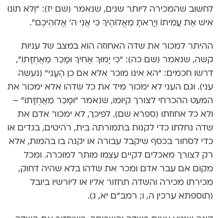
לחשוב שהמכירה ליותר שנים, שנאמר (שם יז): “וְלֹא תוֹנוּ
אִישׁ אֶת עֲמִיתוֹ וְיָרֵאתָ מֵאֱלוֹהֶיךָ כִּי אֲנִי ה’ אֱלוֹהֵיכֶם”.
ההיתר למכור את שדה האחוזה הוא במצב של עניות
קשה, שנאמר (שם כה): “כִּי יָמוּךְ אָחִיךָ וּמָכַר מֵאֲחֻזָּתוֹ”,
דרשו חכמים: “הא אינו מוכר אלא אם כן הֶעֱנִי” (נעשה
עני). וגם העני לא ימכור מיד את כל שדהו אלא ימכור את
המעט ההכרחי לצורך קיומו, שנאמר “וּמָכַר מֵאֲחֻזָּתוֹ” –
ולא כל אחוזתו (ספרא שם). לפיכך, לא ימכור אדם את
שדה נחלתו כדי לקנות בתמורתה בית, רהיטים, בגדים או
כדי לסחור בכסף שיקבל עבורה או יקנה בו בהמות, אלא
רק לצורך מאכלים לקיים עצמו מותר למוכרה. ומכל
מקום אם עבר אדם ומכר את שדהו בלא שהיה דחוק,
מכירתו מכירה והשדה תחזור אליו או ליורשיו ביובל
(תוספתא ערכין ה, ו; רמב”ם יא, ג).