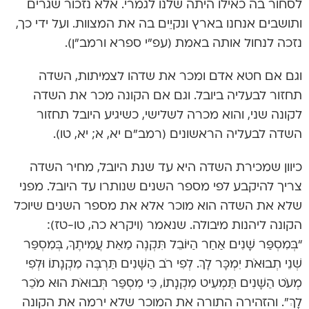
לסחור בה כאילו היתה שלנו לגמרי. אלא נזכור שגרים
ותושבים אנחנו בארץ ונקיֵים בה את המצוות. ועל ידי כך,
נזכה לנחול אותה באמת (עפ”י ספרא ורמב”ן).
וגם אם חטא אדם ומכר את שדהו לצמיתות, השדה
תחזור לבעליה ביובל. וגם אם הקונה מכר את השדה
לקונה שני, והוא מכרה לשלישי, כשיגיע היובל תחזור
השדה לבעליה הראשונים (רמב”ם יא, א; יא, טו).
כיוון שמכירת השדה היא עד שנת היובל, מחיר השדה
צריך להיקבע לפי מספר השנים שנותרו עד היובל. מפני
שלא את השדה הוא מוכר אלא את מספר השנים שיוכל
הקונה ליהנות מיבולה. שנאמר (ויקרא כה, טו-טז):
“בְּמִסְפַּר שָׁנִים אַחַר הַיּוֹבֵל תִּקְנֶה מֵאֵת עֲמִיתֶךָ, בְּמִסְפַּר
שְׁנֵי תְבוּאֹת יִמְכָּר לָךְ. לְפִי רֹב הַשָּׁנִים תַּרְבֶּה מִקְנָתוֹ וּלְפִי
מְעֹט הַשָּׁנִים תַּמְעִיט מִקְנָתוֹ, כִּי מִסְפַּר תְּבוּאֹת הוּא מֹכֵר
לָךְ”. והזהירה התורה את המוכר שלא ירמה את הקונה