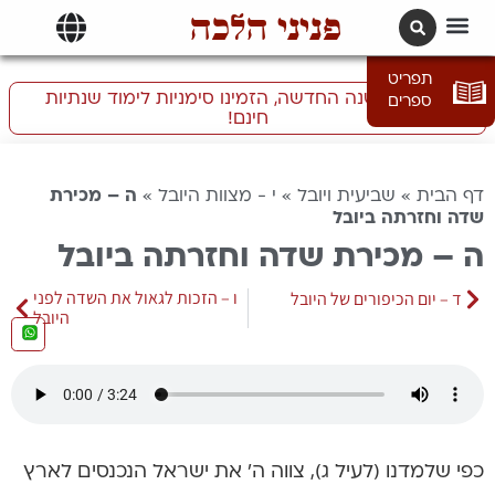
פניני הלכה
תרגומים | languages
תפריט
התכוננו לשנה החדשה, הזמינו סימניות לימוד שנתיות
ספרים
חינם!
דף הבית
»
שביעית ויובל
»
י - מצוות היובל
»
ה – מכירת
שדה וחזרתה ביובל
ה – מכירת שדה וחזרתה ביובל
ו – הזכות לגאול את השדה לפני
ד – יום הכיפורים של היובל
היובל
כפי שלמדנו (לעיל ג), צווה ה’ את ישראל הנכנסים לארץ