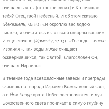
очищаешься ты [от грехов своих] и Кто очищает
тебя? Отец твой Небесный. И об этом сказано
(
Йехезкель
, 36:25): «И окроплю вас водою
чистою, и очиститесь вы от всей скверны вашей».
И еще сказано (
Ирмеяѓу
, 17:13): «Господь –
микве
Израиля». Как воды
микве
очищают
осквернившихся, так Святой, благословен Он,
очищает Израиль».
В течение года всевозможные завесы и преграды
скрывают от народа Израиля Божественный свет,
а в
Йом Кипур
врата Небес растворяются, и луч
Божественного света проникает в самую глубину