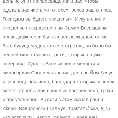
день искупит [первосвященник] вас, чтобы
сделать вас чистыми: от всех грехов ваших пред
Господом вы будете очищены». Искупление и
очищение посылаются нам Самим Всевышним,
иначе, даже если бы человек раскаялся, он мог
бы в будущем удержаться от грехов, но было бы
невозможно отменить грехи, которые он уже
совершил. Однако Всевышний в милости и
милосердии Своем установил для нас
Йом Кипур
и заповедь покаяния, благодаря которым человек
может стереть свои прошлые прегрешения, грехи
и преступления. В связи с этим сказал рабби
Акива (Вавилонский Талмуд, трактат
Йома
, 85б):
«Счастлив ты, народ Израиля! Перед Кем