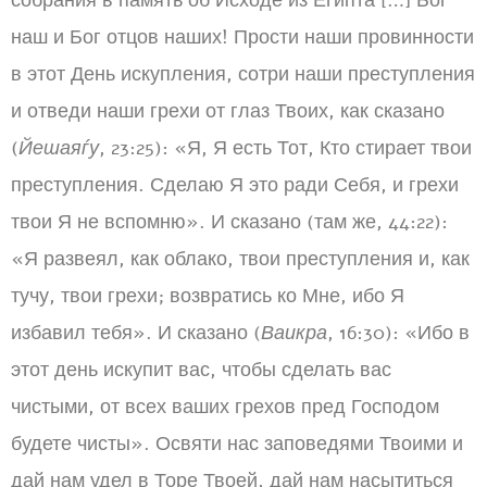
собрания в память об Исходе из Египта […] Бог
наш и Бог отцов наших! Прости наши провинности
в этот День искупления, сотри наши преступления
и отведи наши грехи от глаз Твоих, как сказано
(
Йешаяѓу
, 23:25): «Я, Я есть Тот, Кто стирает твои
преступления. Сделаю Я это ради Себя, и грехи
твои Я не вспомню». И сказано (там же, 44:22):
«Я развеял, как облако, твои преступления и, как
тучу, твои грехи; возвратись ко Мне, ибо Я
избавил тебя». И сказано (
Ваикра
, 16:30): «Ибо в
этот день искупит вас, чтобы сделать вас
чистыми, от всех ваших грехов пред Господом
будете чисты». Освяти нас заповедями Твоими и
дай нам удел в Торе Твоей, дай нам насытиться