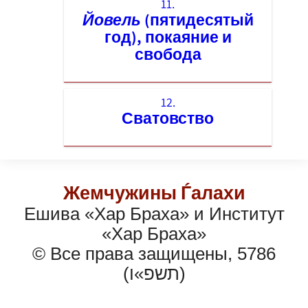
11.
Йовель
(пятидесятый
год), покаяние и
свобода
12.
Сватовство
Жемчужины Ѓалахи
Ешива «Хар Браха» и Институт
«Хар Браха»
© Все права защищены, 5786
(תשפ»ו)