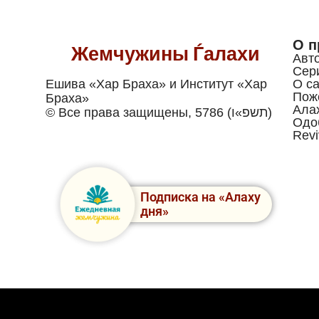
О п
Жемчужины Ѓалахи
Авт
Сер
Ешива «Хар Браха» и Институт «Хар
О са
Пож
Браха»
Ала
© Все права защищены, 5786 (תשפ»ו)
Одо
Revi
Подписка на «Алаху
дня»