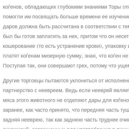
коѓенов, обладающих глубокими знаниями Торы (
т
помогли им посвящать больше времени ее изучени
даров должна быть рассчитана в соответствии с те
был бы готов заплатить за них, притом что он несет
кошерование (то есть устранение крови), упаковку
платят коѓенам мизерную сумму, зная, что коѓен н
Поступая так, они совершают грех, потому что уще
Другие торговцы пытаются уклониться от исполнен
партнерство с неевреем. Ведь если нееврей являе
мяса этого животного не отделяют дары для коѓен
заранее, как часто принято, что передняя часть ту
задняя нееврею, так как заднюю часть труднее очис