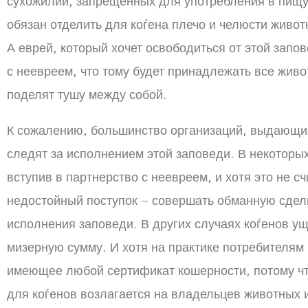
сухожилий, запрещенных для употребления в пищу
обязан отделить для коѓена плечо и челюсти живот
А еврей, который хочет освободиться от этой запо
с неевреем, что тому будет принадлежать все живо
поделят тушу между собой.
К сожалению, большинство организаций, выдающи
следят за исполнением этой заповеди. В некоторых
вступив в партнерство с неевреем, и хотя это не с
недостойный поступок – совершать обманную сделк
исполнения заповеди. В других случаях коѓенов у
мизерную сумму. И хотя на практике потребителям
имеющее любой сертификат кошерности, потому чт
для коѓенов возлагается на владельцев животных и