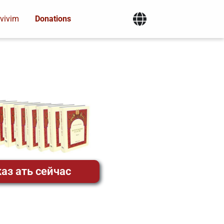
vivim
Donations
аз ать сейчас