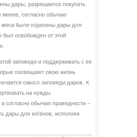
лены дары, разрешается покупать
е менее, согласно обычаю
го мяса были отделены дары для
о был освобожден от этой
м.
той заповеди и поддерживать с ее
торые посвящают свою жизнь
лючается смысл заповеди даров. К
ертвовать на нужды
, а согласно обычаю праведности –
ть дары для коѓенов, исполняя