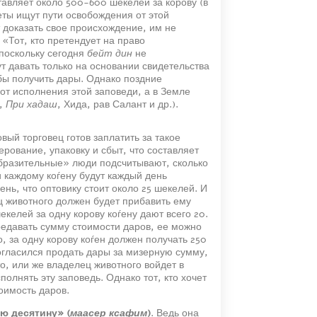
тавляет около 500-600 шекелей за корову (в
теты ищут пути освобождения от этой
т доказать свое происхождение, им не
 «Тот, кто претендует на право
 поскольку сегодня
бейт дин
не
т давать только на основании свидетельства
обы получить дары. Однако поздние
 от исполнения этой заповеди, а в Земле
,
При хадаш
, Хида, рав Салант и др.).
вый торговец готов заплатить за такое
ерование, упаковку и сбыт, что составляет
образительные» люди подсчитывают, сколько
и каждому коѓену будут каждый день
ень, что оптовику стоит около 25 шекелей. И
ц животного должен будет прибавить ему
екелей за одну корову коѓену дают всего 20.
редавать сумму стоимости даров, ее можно
о, за одну корову коѓен должен получать 250
огласился продать дары за мизерную сумму,
то, или же владелец животного войдет в
олнять эту заповедь. Однако тот, кто хочет
оимость даров.
ю десятину» (
маасер ксафим
)
. Ведь она