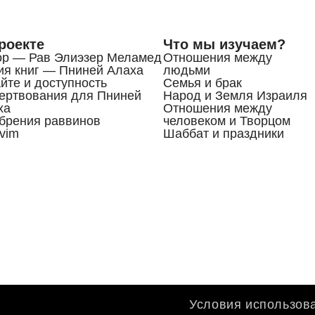
роекте
Что мы изучаем?
ор — Рав Элиэзер Меламед
Отношения между
ия книг — Пниней Алаха
людьми
йте и доступность
Семья и брак
ертвования для Пниней
Народ и Земля Израиля
ха
Отношения между
брения раввинов
человеком и Творцом
vim
Шаббат и праздники
Условия использов