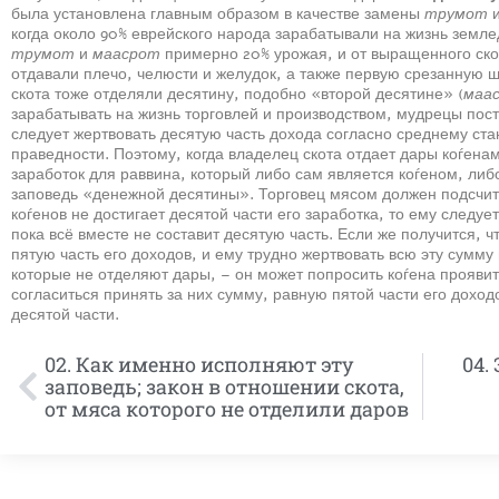
была установлена главным образом в качестве замены
трумот
когда около 90% еврейского народа зарабатывали на жизнь земле
трумот
и
маасрот
примерно 20% урожая, и от выращенного ско
отдавали плечо, челюсти и желудок, а также первую срезанную ше
скота тоже отделяли десятину, подобно «второй десятине» (
маа
зарабатывать на жизнь торговлей и производством, мудрецы пост
следует жертвовать десятую часть дохода согласно среднему ста
праведности. Поэтому, когда владелец скота отдает дары коѓен
заработок для раввина, который либо сам является коѓеном, либ
заповедь «денежной десятины». Торговец мясом должен подсчита
коѓенов не достигает десятой части его заработка, то ему следуе
пока всё вместе не составит десятую часть. Если же получится, 
пятую часть его доходов, и ему трудно жертвовать всю эту сумму
которые не отделяют дары, – он может попросить коѓена проявит
согласиться принять за них сумму, равную пятой части его доход
десятой части.
02. Как именно исполняют эту
04.
заповедь; закон в отношении скота,
от мяса которого не отделили даров