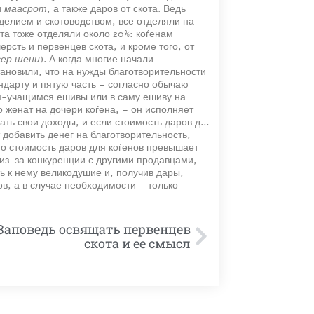
и
маасрот
, а также даров от скота. Ведь
делием и скотоводством, все отделяли на
та тоже отделяли около 20%: коѓенам
рсть и первенцев скота, и кроме того, от
сер шени
). А когда многие начали
ановили, что на нужды благотворительности
ндарту и пятую часть – согласно обычаю
ам-учащимся ешивы или в саму ешиву на
о женат на дочери коѓена, – он исполняет
ть свои доходы, и если стоимость даров для
т добавить денег на благотворительность,
что стоимость даров для коѓенов превышает
 из-за конкуренции с другими продавцами,
ь к нему великодушие и, получив дары,
ов, а в случае необходимости – только
 Заповедь освящать первенцев
скота и ее смысл