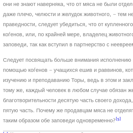
они не знают наверняка, что от мяса не были отде
даже плечо, челюсти и желудок животного, – тем н
праведности, следует убедиться, что от купленно
коѓенов, или, по крайней мере, владелец животног
заповеди, так как вступил в партнерство с нееврее
Следует посвящать больше внимания исполнению э
помощью коѓенов – учащихся ешив и раввинов, ко
изучению и преподаванию Торы, ведь в этом и зак
тому же, каждый человек в любом случае обязан ж
благотворительности десятую часть своего дохода
пятую часть. Почему же продавцам мяса не отделя
[5]
таким образом обе заповеди одновременно?