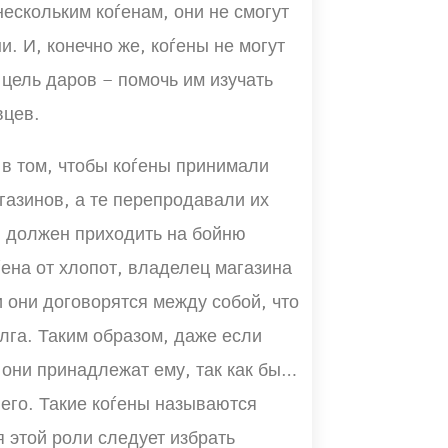
нескольким коѓенам, они не смогут
и. И, конечно же, коѓены не могут
 цель даров – помочь им изучать
вцев.
 в том, чтобы коѓены принимали
азинов, а те перепродавали их
н должен приходить на бойню
ѓена от хлопот, владелец магазина
и они договорятся между собой, что
лга. Таким образом, даже если
о они принадлежат ему, так как было
него. Такие коѓены называются
я этой роли следует избрать