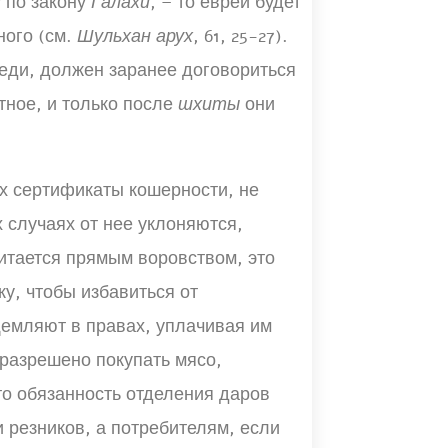
 по закону
Ѓалахи
, – то еврей будет
ного (см.
Шульхан арух
, 61, 25-27).
веди, должен заранее договориться
тное, и только после
шхиты
они
х сертификаты кошерности, не
 случаях от нее уклоняются,
читается прямым воровством, это
у, чтобы избавиться от
щемляют в правах, уплачивая им
 разрешено покупать мясо,
о обязанность отделения даров
 резников, а потребителям, если