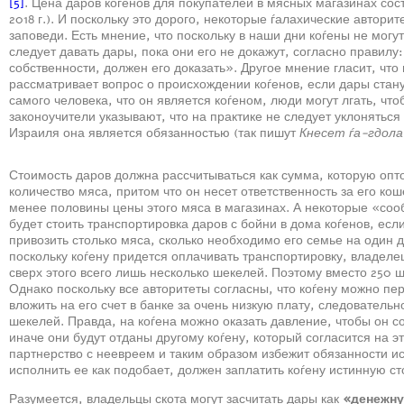
[5]
. Цена даров коѓенов для покупателей в мясных магазинах сос
2018 г.). И поскольку это дорого, некоторые ѓалахические автори
заповеди. Есть мнение, что поскольку в наши дни коѓены не могу
следует давать дары, пока они его не докажут, согласно правилу:
собственности, должен его доказать». Другое мнение гласит, что
рассматривает вопрос о происхождении коѓенов, если дары стану
самого человека, что он является коѓеном, люди могут лгать, чт
законоучители указывают, что на практике не следует уклоняться
Израиля она является обязанностью (так пишут
Кнесет ѓа-гдола
Стоимость даров должна рассчитываться как сумма, которую опто
количество мяса, притом что он несет ответственность за его кош
менее половины цены этого мяса в магазинах. А некоторые «со
будет стоить транспортировка даров с бойни в дома коѓенов, есл
привозить столько мяса, сколько необходимо его семье на один д
поскольку коѓену придется оплачивать транспортировку, владеле
сверх этого всего лишь несколько шекелей. Поэтому вместо 250 ш
Однако поскольку все авторитеты согласны, что коѓену можно пе
вложить на его счет в банке за очень низкую плату, следовательн
шекелей. Правда, на коѓена можно оказать давление, чтобы он с
иначе они будут отданы другому коѓену, который согласится на э
партнерство с неевреем и таким образом избежит обязанности исп
исполнить ее как подобает, должен заплатить коѓену истинную ст
Разумеется, владельцы скота могут засчитать дары как
«денежну