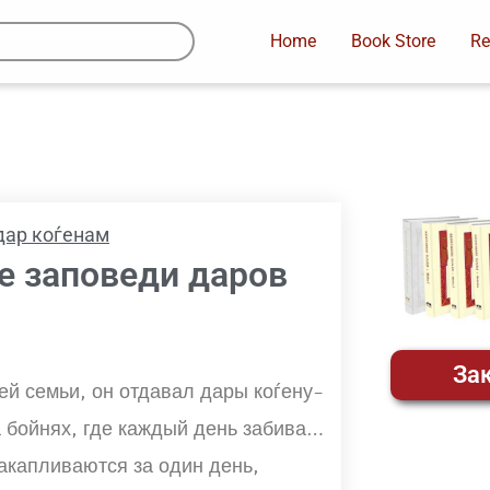
Home
Book Store
Re
 дар коѓенам
е заповеди даров
Зак
ей семьи, он отдавал дары коѓену-
 бойнях, где каждый день забивают
акапливаются за один день,