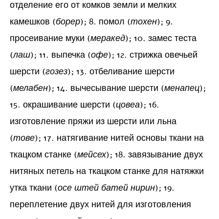
отделение его от комков земли и мелких
камешков (
борер
); 8. помол (
тохен
); 9.
просеивание муки (
меракед
); 10. замес теста
(
лаш
); 11. выпечка (
офе
); 12. стрижка овечьей
шерсти (
гозез
); 13. отбеливание шерсти
(
мелабен
); 14. вычесывание шерсти (
менапец
);
15. окрашивание шерсти (
цовеа
); 16.
изготовление пряжи из шерсти или льна
(
тове
); 17. натягивание нитей основы ткани на
ткацком станке (
мейсех
); 18. завязывание двух
нитяных петель на ткацком станке для натяжки
утка ткани (
осе штей батей нирин
); 19.
переплетение двух нитей для изготовления