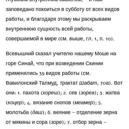
заповедано покоиться в субботу от всех видов
работы, и благодаря этому мы раскрываем
внутреннюю сущность всей работы,
совершаемой в мире (см. выше, гл. 1, п. 10).
Всевышний сказал учителю нашему Моше на
горе Синай, что при возведении Скинии
применялись 39 видов работы (см.
Вавилонский Талмуд, трактат
Шабат
, 70а). Вот
они: 1. пахота (
хореш
); 2. сев (
зореа
); 3. жатва
(
коцер
); 4. вязание снопов (
меамер
); 5.
молотьба (
даш
); 6. веяние – отделение зерна
от мякины и сора (
зоре
); 7. отбор зерна –