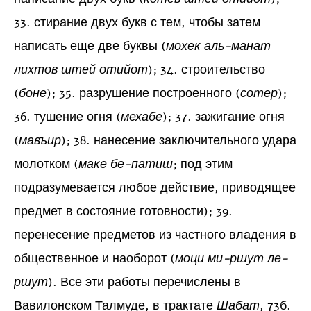
33. стирание двух букв с тем, чтобы затем
написать еще две буквы (
мохек аль-манат
лихтов штей отийот
); 34. строительство
(
боне
); 35. разрушение построенного (
сотер
);
36. тушение огня (
мехабе
); 37. зажигание огня
(
мавъир
); 38. нанесение заключительного удара
молотком (
маке бе-патиш
; под этим
подразумевается любое действие, приводящее
предмет в состояние готовности); 39.
перенесение предметов из частного владения в
общественное и наоборот (
моци ми-ршут ле-
ршут
). Все эти работы перечислены в
Вавилонском Талмуде, в трактате
Шабат
, 73б.