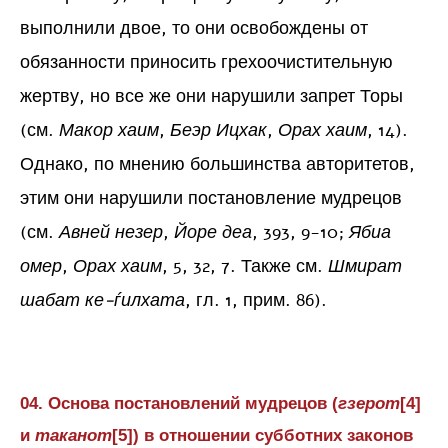
выполнили двое, то они освобождены от
обязанности приносить грехоочистительную
жертву, но все же они нарушили запрет Торы
(см.
Макор хаим
,
Беэр Ицхак
,
Орах хаим
, 14).
Однако, по мнению большинства авторитетов,
этим они нарушили постановление мудрецов
(см.
Авней незер
,
Йоре деа
, 393, 9-10;
Ябиа
омер
,
Орах хаим
, 5, 32, 7. Также см.
Шмират
шабат ке-ѓилхата
, гл. 1, прим. 86).
04. Основа постановлений мудрецов (
гзерот
[4]
и
таканот
[5]
) в отношении субботних законов