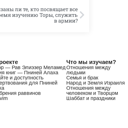
язаны ли те, кто посвящает все
ремя изучению Торы, служить
в армии?
роекте
Что мы изучаем?
ор — Рав Элиэзер Меламед
Отношения между
ия книг — Пниней Алаха
людьми
йте и доступность
Семья и брак
ертвования для Пниней
Народ и Земля Израиля
ха
Отношения между
брения раввинов
человеком и Творцом
vim
Шаббат и праздники