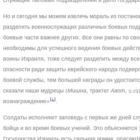
служащие тыловых подразделений в дело государс
Но и сегодня мы можем извлечь мораль из постано
разделять военнослужащих различных боевых подр
боевые части важнее других. Все они равны по сво
необходимы для успешного ведения боевых действи
воины Израиля, тоже следует разделить между вс
опасности ради защиты еврейского народа подверг
боевой службы, тем большей награды он удостоитс
сказали наши мудрецы (
Мишна
, трактат
Авот
, 5:2
[4]
вознаграждение»
.
Солдаты исполняют заповедь с первых же дней сл
бойца и во время боевых учений. Это объясняется те
Государства Израиль есть сильная армия, опасаютс