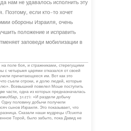
гда нам не удавалось исполнить эту
. Поэтому, если кто-то хочет
Армии обороны Израиля, очень
лучшить положение и исправить
отменяет заповеди мобилизации в
 на поле боя, и стражниками, стерегущими
ны с четырьмя царями отказался от своей
лучили причитающееся им. Вот как это
о, что съели отроки, и долю людей, которые
долю». Всевышний повелел Моше поступить
ве части, одна из которых предназначалась
емидбар
, 31:27): «И раздели добычу
. Одну половину добычи получили
ысяч сынов Израиля. Это показывает, что
разница. Сказали наши мудрецы (
Псикта
ленное Торой, было забыто, пока Давид не