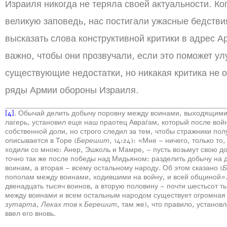
Израиля никогда не теряла своей актуальности. Ко
великую заповедь, нас постигали ужасные бедствия
высказать слова конструктивной критики в адрес 
важно, чтобы они прозвучали, если это поможет у
существующие недостатки, но никакая критика не 
ряды Армии обороны Израиля.
[4]
. Обычай делить добычу поровну между воинами, выходящими
лагерь, установил еще наш праотец Авраѓам, который после вой
собственной доли, но строго следил за тем, чтобы стражники по
описывается в Торе (
Берешит
, 14:24): «Мне – ничего, только т
ходили со мною: Анер, Эшколь и Мамре, – пусть возьмут свою 
точно так же после победы над Мидьяном: разделить добычу на д
воинам, а вторая – всему остальному народу. Об этом сказано (
Б
пополам между воинами, ходившими на войну, и всей общиной»
двенадцать тысяч воинов, а вторую половину – почти шестьсот т
между воинами и всем остальным народом существует огромная 
зутарта
,
Леках тов
к
Берешит
, там же), что правило, установ
ввел его вновь.