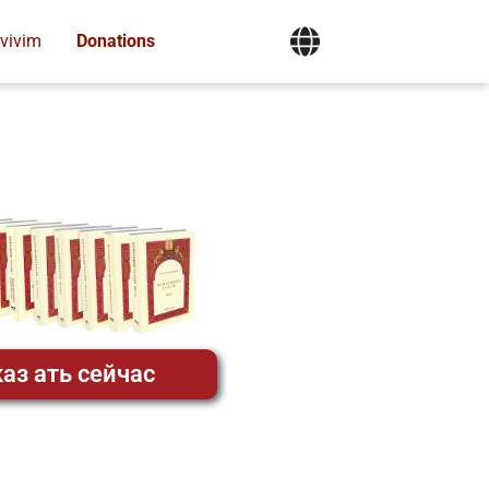
vivim
Donations
аз ать сейчас