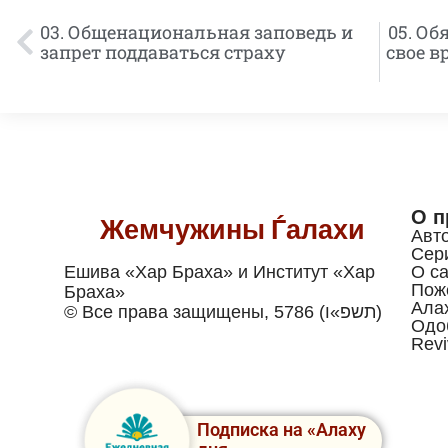
03. Общенациональная заповедь и
05. Об
запрет поддаваться страху
свое в
О п
Жемчужины Ѓалахи
Авт
Сер
Ешива «Хар Браха» и Институт «Хар
О са
Пож
Браха»
Ала
© Все права защищены, 5786 (תשפ»ו)
Одо
Revi
Подписка на «Алаху