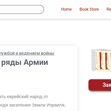
Home
Book Store
Re
 службой и ведением войны
в ряды Армии
Зак
ть еврейский народ от
веди заселения Земли Израиля,